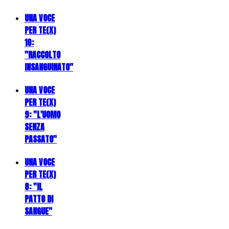
UNA VOCE
PER TE(X)
10:
"RACCOLTO
INSANGUINATO"
UNA VOCE
PER TE(X)
9: "L'UOMO
SENZA
PASSATO"
UNA VOCE
PER TE(X)
8: "IL
PATTO DI
SANGUE"