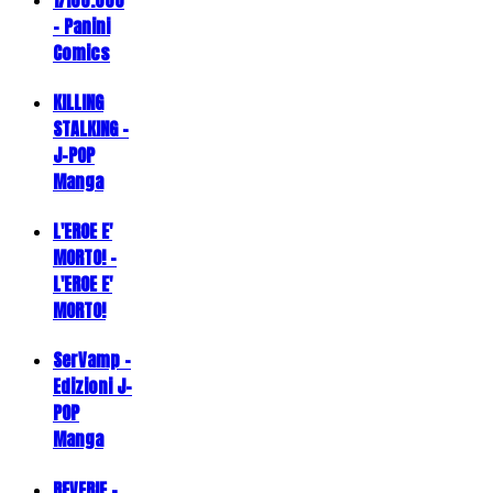
- Panini
Comics
KILLING
STALKING -
J-POP
Manga
L'EROE E'
MORTO! -
L'EROE E'
MORTO!
SerVamp -
Edizioni J-
POP
Manga
REVERIE -