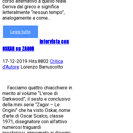
corso alternativo a quello reale.
Deriva dal greco e significa
letteralmente “nessun tempo”,
analogamente a come...
Leggi tutto
Intervista con
OSKAR su ZAGOR
17-12-2019 Hits:8802
Critica
d'Autore
Lorenzo Barruscotto
Facciamo quattro chiacchiere in
merito al volume “L'eroe di
Darkwood”, il sesto e conclusivo
della mini serie “Zagor – Le
Origini” che ha visto Oskar, nome
d'arte di Oscar Scalco, classe
1971, disegnatore con all'attivo
numerosi traguardi
prestigiosi, impegnato ai disegni