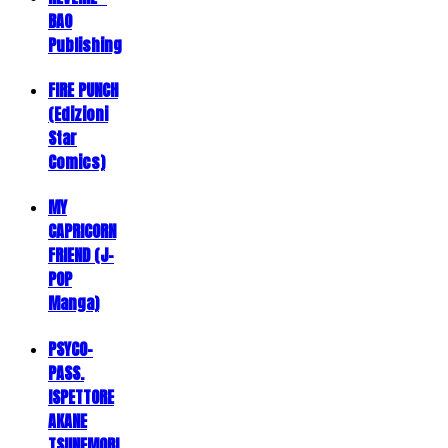
BAO
Publishing
FIRE PUNCH
(Edizioni
Star
Comics)
MY
CAPRICORN
FRIEND (J-
POP
Manga)
PSYCO-
PASS.
ISPETTORE
AKANE
TSUNEMORI