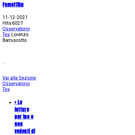
Fumettiku
11-12-2021
Hits:6027
Osservatorio
Tex
Lorenzo
Barruscotto
...
Vai alla Sezione
Osservatorio
Tex
> Le
letture
per ipo e
non
vedenti di