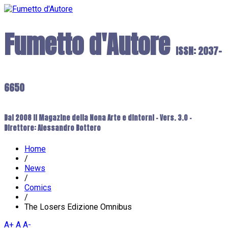
Fumetto d'Autore
ISSN: 2037-
6650
Dal 2008 il Magazine della Nona Arte e dintorni - Vers. 3.0 -
Direttore: Alessandro Bottero
Home
/
News
/
Comics
/
The Losers Edizione Omnibus
A+
A
A-