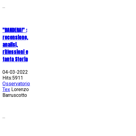
...
"BANDERA!" :
recensione,
analisi,
riflessioni e
tanta Storia
04-03-2022
Hits:5911
Osservatorio
Tex
Lorenzo
Barruscotto
...