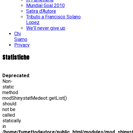
Mundial Goal 2010
Satira d'Autore
Tributo a Francisco Solano
Lopez
We'll never give up
Chi
Siamo
Privacy
Statistiche
Deprecated
:
Non-
static
method
modShinystatMedeot::getList()
should
not be
called
statically
in
/home/fumettodautore/public_html/modules/mod_shinys