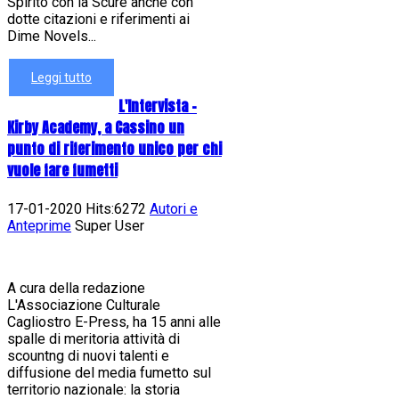
Spirito con la Scure anche con
dotte citazioni e riferimenti ai
Dime Novels...
Leggi tutto
L'Intervista -
Kirby Academy, a Cassino un
punto di riferimento unico per chi
vuole fare fumetti
17-01-2020 Hits:6272
Autori e
Anteprime
Super User
A cura della redazione
L'Associazione Culturale
Cagliostro E-Press, ha 15 anni alle
spalle di meritoria attività di
scountng di nuovi talenti e
diffusione del media fumetto sul
territorio nazionale: la storia