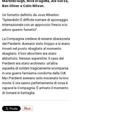
Martinbrough, Nick Dragotta, Alé Garza,
Ben Oliver e Colin Wilson.
Un fumetto definito da Joss Whedon:
“Splendido! È difficile trattare di spionaggio
internazionale con un approccio fresco e io
adoro questo fumetto”.
La Compagnia credeva di essersi sbarazzata
dei Perdenti. Avevano visto troppo e si erano
trovati nel posto sbagliato al momento
sbagliato. Il loro elicottero era stato
abbattuto. Nessun superstite. Il caso dei
Perdenti era stato archiviato: un’altra
squadra di soldati tragicamente scomparsa
in una guerra fantasma condotta dalla CIA.
Ma i Perdenti avevano solo inscenato la loro
morte. E ora sanno perfettamente di cosa è
capace la Compagnia. È arrivato il momento
di tornare in battaglia.