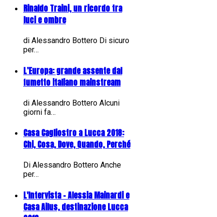
Rinaldo Traini, un ricordo tra
luci e ombre
di Alessandro Bottero Di sicuro
per…
L’Europa: grande assente dal
fumetto italiano mainstream
di Alessandro Bottero Alcuni
giorni fa…
Casa Cagliostro a Lucca 2018:
Chi, Cosa, Dove, Quando, Perché
Di Alessandro Bottero Anche
per…
L'Intervista - Alessia Mainardi e
Casa Ailus, destinazione Lucca