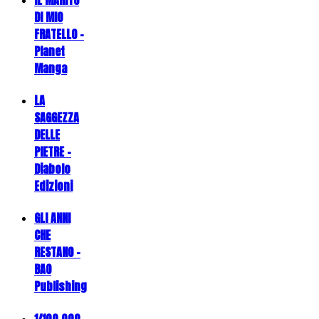
DI MIO
FRATELLO -
Planet
Manga
LA
SAGGEZZA
DELLE
PIETRE -
Diabolo
Edizioni
GLI ANNI
CHE
RESTANO -
BAO
Publishing
1/100.000