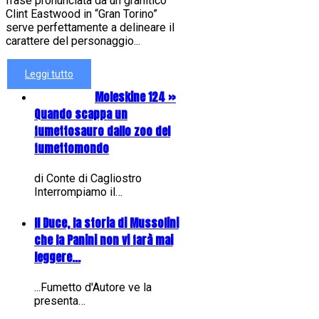
frase pronunciata da un granitico
Clint Eastwood in “Gran Torino”
serve perfettamente a delineare il
carattere del personaggio...
Leggi tutto
Moleskine 124 »
Quando scappa un
fumettosauro dallo zoo del
fumettomondo
di Conte di Cagliostro
Interrompiamo il…
Il Duce, la storia di Mussolini
che la Panini non vi farà mai
leggere...
...Fumetto d'Autore ve la
presenta…