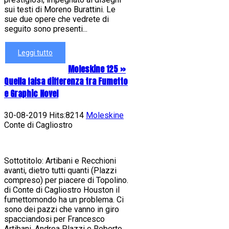
sui testi di Moreno Burattini. Le
sue due opere che vedrete di
seguito sono presenti...
Leggi tutto
Moleskine 125 »
Quella falsa differenza tra Fumetto
e Graphic Novel
30-08-2019 Hits:8214
Moleskine
Conte di Cagliostro
Sottotitolo: Artibani e Recchioni
avanti, dietro tutti quanti (Plazzi
compreso) per piacere di Topolino.
di Conte di Cagliostro Houston il
fumettomondo ha un problema. Ci
sono dei pazzi che vanno in giro
spacciandosi per Francesco
Artibani, Andrea Plazzi e Roberto