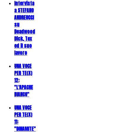
Intervista
a STEFANO
ANDREUCCI
su
Deadwood
Dick, Tex
ed il suo
lavoro
UNA VOCE
PER TE(X)
12:
"L'APACHE
BIANCO"
UNA VOCE
PER TE(X)
11:
"DINAMITE"