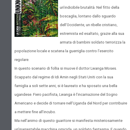
un’indicibile brutalità. Nel fitto della
boscaglia, lontano dallo sguardo
dell’Occidente, un ribelle cristiano,
estremista ed esaltato, grazie alla sua
armata di bambini soldato terrorizza la
popolazione locale e scatena la guerriglia contro l’esercito
regolare.
In questo scenario di follia si muove il dottor Lwanga Moses.
Scappato dal regime di Idi Amin negli Stati Uniti con la sua
famiglia a soli sette anni, si è laureato e ha sposato una bella
ugandese. Fiero pacifista, Lwanga è l’incarnazione del Sogno
Americano e decide di tornare nell’Uganda del Nord per contribuire
a mettere fine all’incubo.
Ma nell’animo di questo guaritore si manifesta misteriosamente
un’inarrestabile macchina omicida, un soldato fantasma. E quando