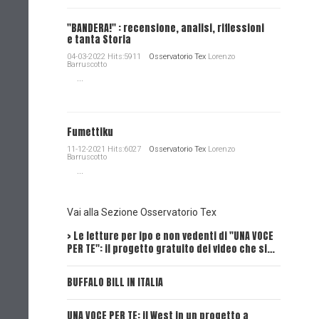
"BANDERA!" : recensione, analisi, riflessioni
e tanta Storia
04-03-2022 Hits:5911
Osservatorio Tex
Lorenzo
Barruscotto
...
Fumettiku
11-12-2021 Hits:6027
Osservatorio Tex
Lorenzo
Barruscotto
...
Vai alla Sezione Osservatorio Tex
> Le letture per ipo e non vedenti di "UNA VOCE
Intervi
PER TE": il progetto gratuito dei video che si…
Dick, Tex
BUFFALO BILL IN ITALIA
UNA VOCE
UNA VOCE PER TE: il West in un progetto a
UNA VOCE