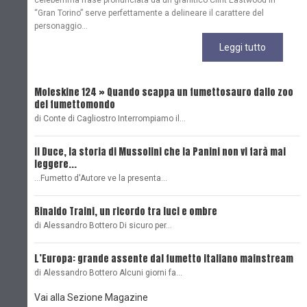
celeberrima frase pronunciata da un granitico Clint Eastwood in
“Gran Torino” serve perfettamente a delineare il carattere del
personaggio...
Leggi tutto
Moleskine 124 » Quando scappa un fumettosauro dallo zoo
C
del fumettomondo
P
di Conte di Cagliostro Interrompiamo il…
D
Il Duce, la storia di Mussolini che la Panini non vi farà mai
L
leggere...
L
...Fumetto d'Autore ve la presenta…
L
Rinaldo Traini, un ricordo tra luci e ombre
L
di Alessandro Bottero Di sicuro per…
O
L’Europa: grande assente dal fumetto italiano mainstream
B
di Alessandro Bottero Alcuni giorni fa…
D
Vai alla Sezione Magazine