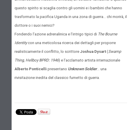
questo spirito si scaglia contro gli uomini e i bambini che hanno
trasformato la pacifica Uganda in una zona di guerra... chi morirà, il
dottore o i suoi nemici?
Fondendo l’azione adrenalinica e l’intrigo tipici di
The Bourne
Identity
con una meticolosa ricerca dei dettagli per proporre
realisticamente il conflitto, lo scrittore
Joshua Dysart
(
Swamp
Thing
,
Hellboy BPRD: 1946
) e l’acclamato artista internazionale
Alberto Ponticelli
presentano
Unknown Soldier
... una
rivisitazione inedita del classico fumetto di guerra.