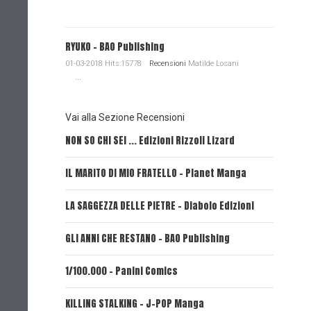
RYUKO - BAO Publishing
01-03-2018 Hits:15778
Recensioni
Matilde Losani
...
Vai alla Sezione Recensioni
NON SO CHI SEI ... Edizioni Rizzoli Lizard
L'EROE E
IL MARITO DI MIO FRATELLO - Planet Manga
SerVamp
LA SAGGEZZA DELLE PIETRE - Diabolo Edizioni
REVERIE 
GLI ANNI CHE RESTANO - BAO Publishing
FIRE PUN
1/100.000 - Panini Comics
MY CAPR
KILLING STALKING - J-POP Manga
PSYCO-P