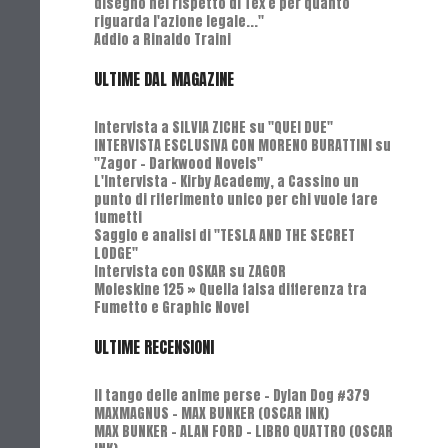
disegno nel rispetto di Tex e per quanto
riguarda l'azione legale..."
Addio a Rinaldo Traini
ULTIME DAL MAGAZINE
Intervista a SILVIA ZICHE su "QUEI DUE"
INTERVISTA ESCLUSIVA CON MORENO BURATTINI su
"Zagor - Darkwood Novels"
L'Intervista - Kirby Academy, a Cassino un
punto di riferimento unico per chi vuole fare
fumetti
Saggio e analisi di "TESLA AND THE SECRET
LODGE"
Intervista con OSKAR su ZAGOR
Moleskine 125 » Quella falsa differenza tra
Fumetto e Graphic Novel
ULTIME RECENSIONI
Il tango delle anime perse - Dylan Dog #379
MAXMAGNUS – MAX BUNKER (OSCAR INK)
MAX BUNKER – ALAN FORD – LIBRO QUATTRO (OSCAR