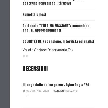
sostegno della disabilità visiva
UNA VOCE
Fumetti fumosi
UNA VOCE
Cartonato "L'ULTIMA MISSIONE": recensione,
analisi, approfondimenti
UNA VOCE
COLORTEX 18: Recensione, intervista ed analisi
Vai alla Sezione Osservatorio Tex
RECENSIONI
Il tango delle anime perse - Dylan Dog #379
18-06-2018 Hits:12525
Recensioni
Redazione
...