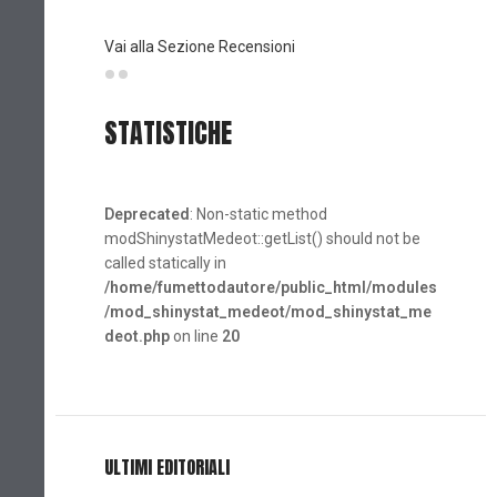
(Planet
Vai alla Sezione Recensioni
STATISTICHE
Deprecated
: Non-static method
modShinystatMedeot::getList() should not be
called statically in
/home/fumettodautore/public_html/modules
/mod_shinystat_medeot/mod_shinystat_me
deot.php
on line
20
ULTIMI EDITORIALI