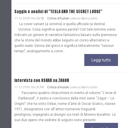
Saggio e analisi di "TESLA AND THE SECRET LODGE"
17-12-2019 Hits:9238
Critica d'Autore
Lorenzo Barruscotto
La cover variant (a sinistra) e quella ufficiale (a destra)
Ucronia. Cosa significa questa parola? Con tale termine viene
indicato un genere di narrativa fantastica basato sulla premessa
che la storia del mondo abbia seguito un corso alternativo a
quello reale. Deriva dal greco e significa letteralmente “nessun
tempo”, analogamente a come...
Leggi tutto
Intervista con OSKAR su ZAGOR
17-12-2019 Hits:8796
Critica d'Autore
Lorenzo Barruscotto
Facciamo quattro chiacchiere in merito al volume “L'eroe di
Darkwood”, il sesto e conclusivo della mini serie “Zagor – Le
Origini” che ha visto Oskar, nome d'arte di Oscar Scalco, classe
1971, disegnatore con all'attivo numerosi traguardi
prestigiosi, impegnato ai disegni sui testi di Moreno Burattini. Le
sue due opere che vedrete di seguito sono presenti...