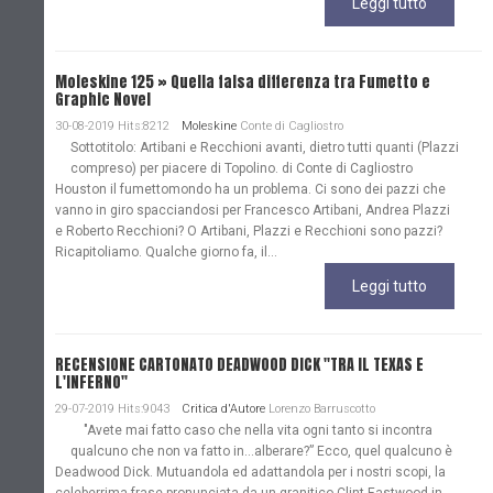
Leggi tutto
Moleskine 125 » Quella falsa differenza tra Fumetto e
Graphic Novel
30-08-2019 Hits:8212
Moleskine
Conte di Cagliostro
Sottotitolo: Artibani e Recchioni avanti, dietro tutti quanti (Plazzi
compreso) per piacere di Topolino. di Conte di Cagliostro
Houston il fumettomondo ha un problema. Ci sono dei pazzi che
vanno in giro spacciandosi per Francesco Artibani, Andrea Plazzi
e Roberto Recchioni? O Artibani, Plazzi e Recchioni sono pazzi?
Ricapitoliamo. Qualche giorno fa, il...
Leggi tutto
RECENSIONE CARTONATO DEADWOOD DICK "TRA IL TEXAS E
L'INFERNO"
29-07-2019 Hits:9043
Critica d'Autore
Lorenzo Barruscotto
"Avete mai fatto caso che nella vita ogni tanto si incontra
qualcuno che non va fatto in…alberare?” Ecco, quel qualcuno è
Deadwood Dick. Mutuandola ed adattandola per i nostri scopi, la