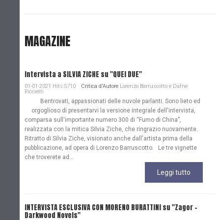
MAGAZINE
Intervista a SILVIA ZICHE su "QUEI DUE"
01-01-2021 Hits:5710
Critica d'Autore
Lorenzo Barruscotto e Dafne
Riccietti
Bentrovati, appassionati delle nuvole parlanti. Sono lieto ed
orgoglioso di presentarvi la versione integrale dell'intervista,
comparsa sull'importante numero 300 di “Fumo di China”,
realizzata con la mitica Silvia Ziche, che ringrazio nuovamente.
Ritratto di Silvia Ziche, visionato anche dall'artista prima della
pubblicazione, ad opera di Lorenzo Barruscotto. Le tre vignette
che troverete ad...
Leggi tutto
INTERVISTA ESCLUSIVA CON MORENO BURATTINI su "Zagor -
Darkwood Novels"