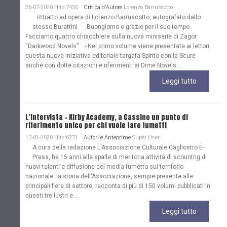
26-07-2020 Hits:7450
Critica d'Autore
Lorenzo Barruscotto
Ritratto ad opera di Lorenzo Barruscotto, autografato dallo
stesso Burattini. Buongiorno e grazie per il suo tempo.
Facciamo quattro chiacchiere sulla nuova miniserie di Zagor
“Darkwood Novels”. - Nel primo volume viene presentata ai lettori
questa nuova iniziativa editoriale targata Spirito con la Scure
anche con dotte citazioni e riferimenti ai Dime Novels...
Leggi tutto
L'Intervista - Kirby Academy, a Cassino un punto di
riferimento unico per chi vuole fare fumetti
17-01-2020 Hits:6271
Autori e Anteprime
Super User
A cura della redazione L'Associazione Culturale Cagliostro E-
Press, ha 15 anni alle spalle di meritoria attività di scountng di
nuovi talenti e diffusione del media fumetto sul territorio
nazionale: la storia dell'Associazione, sempre presente alle
principali fiere di settore, racconta di più di 150 volumi pubblicati in
questi tre lustri e...
Leggi tutto