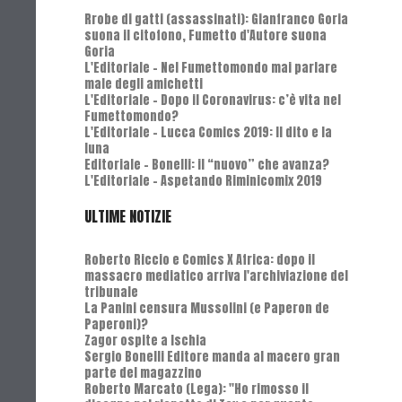
Rrobe di gatti (assassinati): Gianfranco Goria
suona il citofono, Fumetto d'Autore suona
Goria
L'Editoriale - Nel Fumettomondo mai parlare
male degli amichetti
L'Editoriale - Dopo il Coronavirus: c’è vita nel
Fumettomondo?
L'Editoriale - Lucca Comics 2019: Il dito e la
luna
Editoriale - Bonelli: il “nuovo” che avanza?
L'Editoriale - Aspetando Riminicomix 2019
ULTIME NOTIZIE
Roberto Riccio e Comics X Africa: dopo il
massacro mediatico arriva l'archiviazione del
tribunale
La Panini censura Mussolini (e Paperon de
Paperoni)?
Zagor ospite a Ischia
Sergio Bonelli Editore manda al macero gran
parte del magazzino
Roberto Marcato (Lega): "Ho rimosso il