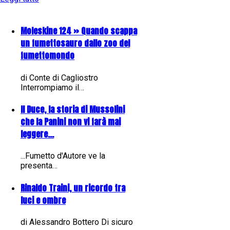
Moleskine 124 » Quando scappa
un fumettosauro dallo zoo del
fumettomondo
di Conte di Cagliostro
Interrompiamo il…
Il Duce, la storia di Mussolini
che la Panini non vi farà mai
leggere...
...Fumetto d'Autore ve la
presenta…
Rinaldo Traini, un ricordo tra
luci e ombre
di Alessandro Bottero Di sicuro