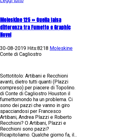
Leggi tutto
Moleskine 125 » Quella falsa
differenza tra Fumetto e Graphic
Novel
30-08-2019 Hits:8218
Moleskine
Conte di Cagliostro
Sottotitolo: Artibani e Recchioni
avanti, dietro tutti quanti (Plazzi
compreso) per piacere di Topolino.
di Conte di Cagliostro Houston il
fumettomondo ha un problema. Ci
sono dei pazzi che vanno in giro
spacciandosi per Francesco
Artibani, Andrea Plazzi e Roberto
Recchioni? O Artibani, Plazzi e
Recchioni sono pazzi?
Ricapitoliamo. Qualche giorno fa, il...