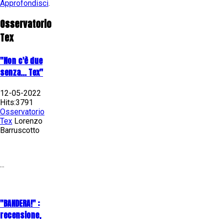
Approfondisci
.
Osservatorio
Tex
"Non c'è due
senza... Tex"
12-05-2022
Hits:3791
Osservatorio
Tex
Lorenzo
Barruscotto
...
"BANDERA!" :
recensione,