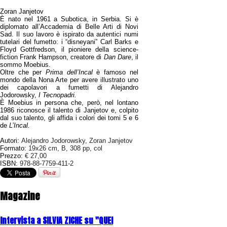
Zoran Janjetov
È nato nel 1961 a Subotica, in Serbia. Si è
diplomato all’Accademia di Belle Arti di Novi
Sad. Il suo lavoro è ispirato da autentici numi
tutelari del fumetto: i “disneyani” Carl Barks e
Floyd Gottfredson, il pioniere della science-
fiction Frank Hampson, creatore di
Dan Dare
, il
sommo Moebius.
Oltre che per
Prima dell’Incal
è famoso nel
mondo della Nona Arte per avere illustrato uno
dei capolavori a fumetti di Alejandro
Jodorowsky,
I Tecnopadri.
È Moebius in persona che, però, nel lontano
1986 riconosce il talento di Janjetov e, colpito
dal suo talento, gli affida i colori dei tomi 5 e 6
de
L’Incal.
Autori:
Alejandro
Jodorowsky, Zoran Janjetov
Formato:
19x26 cm, B, 308 pp, col
Prezzo:
€ 27,00
ISBN:
978-88-7759-411-2
Magazine
Intervista a SILVIA ZICHE su "QUEI