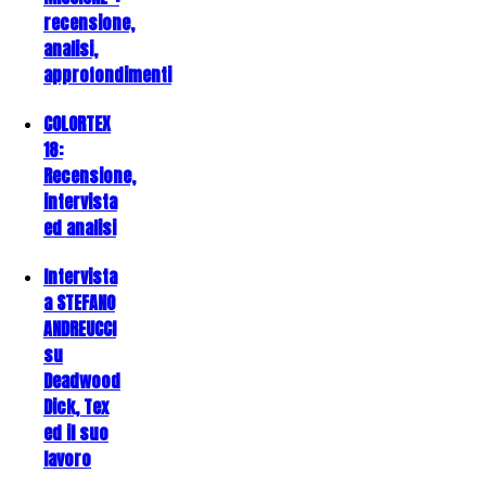
recensione,
analisi,
approfondimenti
COLORTEX
18:
Recensione,
intervista
ed analisi
Intervista
a STEFANO
ANDREUCCI
su
Deadwood
Dick, Tex
ed il suo
lavoro