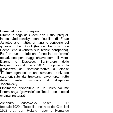
Prima dell’Incal: L’integrale
Ritorna la
saga de
L’Incal
con il suo “prequel”
in cui
Jodorowsky
, con l’ausilio di Zoran
Janjetov alle matite, ci narra le peripezie del
giovane
John Difool
(tra cui l'incontro con
Deepo, che diventerà suo fedele compagno).
Ed è in questo ciclo che fanno la loro “prima”
apparizione personaggi chiave come il
Meta-
Barone
e Diavaloo, l’animatore delle
telepromozioni di Terra 2014. Scopriremo la
giovinezza del nostro
detective di classe
“R”
immergendoci in uno stralunato universo
caratterizzato da trepidanti avventure, frutto
della mente visionaria di Alejandro
Jodorowsky!
Finalmente disponibile in un unico volume
l’intera saga “giovanile” dell’Incal, con i
colori
originali restaurati!
Alejandro Jodorowsky
nasce il 17
febbraio 1929 a Tocopilla, nel nord del Cile. Nel
1962 crea con Roland Topor e Fernando