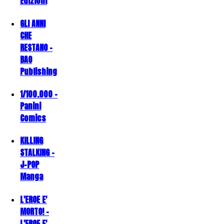
Edizioni
GLI ANNI
CHE
RESTANO -
BAO
Publishing
1/100.000 -
Panini
Comics
KILLING
STALKING -
J-POP
Manga
L'EROE E'
MORTO! -
L'EROE E'