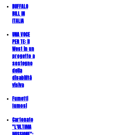
BUFFALO
BILL IN
ITALIA
UNA VOCE
PER TE: il
West in un
progetto a
sostegno
della
disabilità
visiva
Fumetti
fumosi
Cartonato
"L'ULTIMA
MISSIONE":