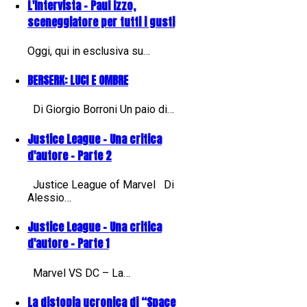
L'Intervista - Paul Izzo,
sceneggiatore per tutti i gusti
Oggi, qui in esclusiva su…
BERSERK: LUCI E OMBRE
Di Giorgio Borroni Un paio di…
Justice League - Una critica
d'autore - Parte 2
Justice League of Marvel Di
Alessio…
Justice League - Una critica
d'autore - Parte 1
Marvel VS DC – La…
La distopia ucronica di “Space