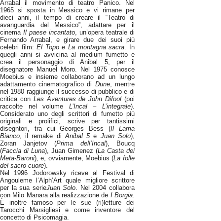
Arrabal il movimento di teatro Panico. Nel
1965 si sposta in Messico e vi rimane per
dieci anni, il tempo di creare il “Teatro di
avanguardia del Messico”, adattare per il
cinema
Il paese incantato
, un’opera teatrale di
Fernando Arrabal, e girare due dei suoi più
celebri film:
El Topo e La montagna sacra
. In
quegli anni si avvicina al medium fumetto e
crea il personaggio di Anibal 5, per il
disegnatore Manuel Moro. Nel 1975 conosce
Moebius e insieme collaborano ad un lungo
adattamento cinematografico di
Dune
, mentre
nel 1980 raggiunge il successo di pubblico e di
critica con
Les Aventures de John Difool
(poi
raccolte nel volume
L’Incal – L’integrale
).
Considerato uno degli scrittori di fumetto più
originali e prolifici, scrive per tantissimi
disegntori, tra cui Georges Bess (
Il Lama
Bianco
, il remake di
Anibal 5
e
Juan Solo
),
Zoran Janjetov (
Prima dell’Incal
), Boucq
(
Faccia di Luna
), Juan Gimenez (
La Casta dei
Meta-Baroni
), e, ovviamente, Moebius (
La folle
del sacro cuore
).
Nel 1996 Jodorowsky riceve al Festival di
Angouleme l’Alph’Art quale migliore scrittore
per la sua serie
Juan Solo
. Nel 2004 collabora
con Milo Manara alla realizzazione de
I Borgia
.
È inoltre famoso per le sue (ri)letture dei
Tarocchi Marsigliesi e come inventore del
concetto di Psicomagia.