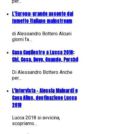
per…
L’Europa: grande assente dal
fumetto italiano mainstream
di Alessandro Bottero Alcuni
giorni fa…
Casa Cagliostro a Lucca 2018:
Chi, Cosa, Dove, Quando, Perché
Di Alessandro Bottero Anche
per…
L'Intervista - Alessia Mainardi e
Casa Ailus, destinazione Lucca
2018
Lucca 2018 si avvicina,
scopriamo…