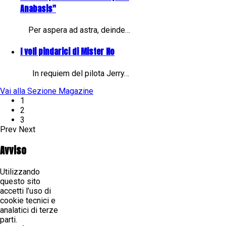
Anabasis"
Per aspera ad astra, deinde…
I voli pindarici di Mister No
In requiem del pilota Jerry…
Vai alla Sezione Magazine
1
2
3
Prev
Next
Avviso
Utilizzando
questo sito
accetti l’uso di
cookie tecnici e
analatici di terze
parti.