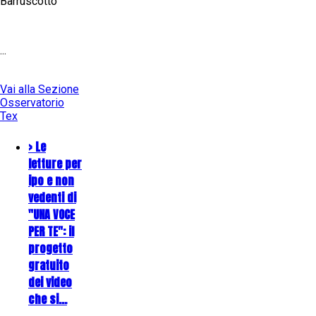
Barruscotto
...
Vai alla Sezione
Osservatorio
Tex
> Le
letture per
ipo e non
vedenti di
"UNA VOCE
PER TE": il
progetto
gratuito
dei video
che si…