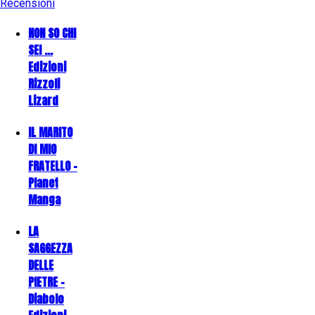
Recensioni
NON SO CHI
SEI ...
Edizioni
Rizzoli
Lizard
IL MARITO
DI MIO
FRATELLO -
Planet
Manga
LA
SAGGEZZA
DELLE
PIETRE -
Diabolo