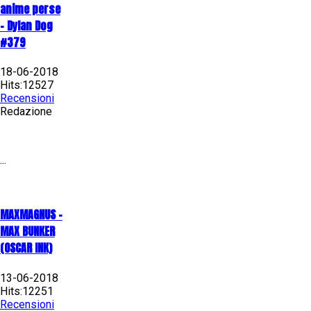
anime perse
- Dylan Dog
#379
18-06-2018
Hits:12527
Recensioni
Redazione
...
MAXMAGNUS –
MAX BUNKER
(OSCAR INK)
13-06-2018
Hits:12251
Recensioni