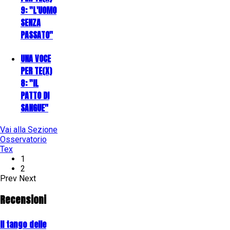
9: "L'UOMO
SENZA
PASSATO"
UNA VOCE
PER TE(X)
8: "IL
PATTO DI
SANGUE"
Vai alla Sezione
Osservatorio
Tex
1
2
Prev
Next
Recensioni
Il tango delle