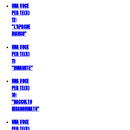
UNA VOCE
PER TE(X)
12:
"L'APACHE
BIANCO"
UNA VOCE
PER TE(X)
11:
"DINAMITE"
UNA VOCE
PER TE(X)
10:
"RACCOLTO
INSANGUINATO"
UNA VOCE
PER TE(X)