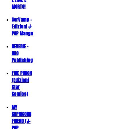
MORTO!
SerVamp -
Edizioni J-
POP Manga
REVERIE -
BAO
Publishing
FIRE PUNCH
(Edizioni
Star
Comics)
MY
CAPRICORN
FRIEND (J-
POP