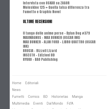
Intervista con OSKAR su ZAGOR
Moleskine 125 » Quella falsa differenza tra
Fumetto e Graphic Novel
ULTIME RECENSIONI
Il tango delle anime perse - Dylan Dog #379
MAXMAGNUS – MAX BUNKER (OSCAR INK)
MAX BUNKER – ALAN FORD – LIBRO QUATTRO (OSCAR
INK)
BRUCIA - Rizzoli Lizard
INSECTO - Edizioni BD
RYUKO - BAO Publishing
Home
Editoriali
News
Fumetti
Comics
BD
Historietas
Manga
Multimedia
Eventi
Dal Mondo
Fd'A