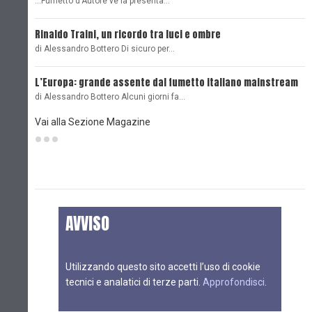
...Fumetto d'Autore ve la presenta…
L
Rinaldo Traini, un ricordo tra luci e ombre
L
di Alessandro Bottero Di sicuro per…
O
L’Europa: grande assente dal fumetto italiano mainstream
B
di Alessandro Bottero Alcuni giorni fa…
D
Vai alla Sezione Magazine
AVVISO
Utilizzando questo sito accetti l’uso di cookie
tecnici e analatici di terze parti.
Approfondisci
.