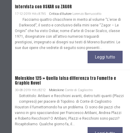
Intervista con OSKAR su ZAGOR
17-12-2019 Hits:8795
Critica d'Autore
Lorenzo Barruscotto
Facciamo quattro chiacchiere in merito al volume “L'eroe di
Darkwood”, il sesto e conclusivo della mini serie “Zagor – Le
Origini” che ha visto Oskar, nome d'arte di Oscar Scalco, classe
1971, disegnatore con all'attivo numerosi traguardi
prestigiosi, impegnato ai disegni sui testi di Moreno Burattini. Le
sue due opere che vedrete di seguito sono presenti...
Leggi tutto
Moleskine 125 » Quella falsa differenza tra Fumetto e
Graphic Novel
30-08-2019 Hits:8212
Moleskine
Conte di Cagliostro
Sottotitolo: Artibani e Recchioni avanti, dietro tutti quanti (Plazzi
compreso) per piacere di Topolino. di Conte di Cagliostro
Houston il fumettomondo ha un problema. Ci sono dei pazzi che
vanno in giro spacciandosi per Francesco Artibani, Andrea Plazzi
e Roberto Recchioni? O Artibani, Plazzi e Recchioni sono pazzi?
Ricapitoliamo. Qualche giorno fa, il...