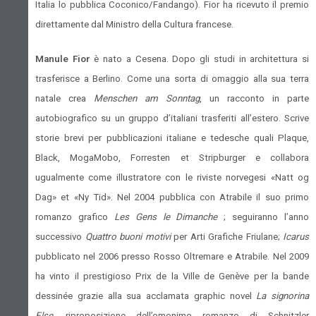
Italia lo pubblica Coconico/Fandango). Fior ha ricevuto il premio
direttamente dal Ministro della Cultura francese.
Manule Fior
è nato a Cesena. Dopo gli studi in architettura si
trasferisce a Berlino. Come una sorta di omaggio alla sua terra
natale crea
Menschen am Sonntag
, un racconto in parte
autobiografico su un gruppo d’italiani trasferiti all’estero. Scrive
storie brevi per pubblicazioni italiane e tedesche quali Plaque,
Black, MogaMobo, Forresten et Stripburger e collabora
ugualmente come illustratore con le riviste norvegesi «Natt og
Dag» et «Ny Tid». Nel 2004 pubblica con Atrabile il suo primo
romanzo grafico
Les Gens le Dimanche
; seguiranno l’anno
successivo
Quattro buoni motivi
per Arti Grafiche Friulane;
Icarus
pubblicato nel 2006 presso Rosso Oltremare e Atrabile. Nel 2009
ha vinto il prestigioso Prix de la Ville de Genève per la bande
dessinée grazie alla sua acclamata graphic novel
La signorina
Else
, riproposizione dell’omonimo romanzo di Schnitzler