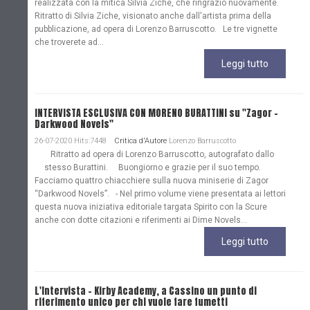
realizzata con la mitica Silvia Ziche, che ringrazio nuovamente.
Ritratto di Silvia Ziche, visionato anche dall'artista prima della
pubblicazione, ad opera di Lorenzo Barruscotto. Le tre vignette
che troverete ad...
Leggi tutto
INTERVISTA ESCLUSIVA CON MORENO BURATTINI su "Zagor -
Darkwood Novels"
26-07-2020 Hits:7448
Critica d'Autore
Lorenzo Barruscotto
Ritratto ad opera di Lorenzo Barruscotto, autografato dallo
stesso Burattini. Buongiorno e grazie per il suo tempo.
Facciamo quattro chiacchiere sulla nuova miniserie di Zagor
“Darkwood Novels”. - Nel primo volume viene presentata ai lettori
questa nuova iniziativa editoriale targata Spirito con la Scure
anche con dotte citazioni e riferimenti ai Dime Novels...
Leggi tutto
L'Intervista - Kirby Academy, a Cassino un punto di
riferimento unico per chi vuole fare fumetti