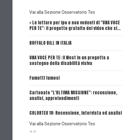
Vai alla Sezione Osservatorio Tex
> Le letture per ipo e non vedenti di "UNA VOCE
Intervi
PER TE": il progetto gratuito dei video che si…
Dick, Tex
BUFFALO BILL IN ITALIA
UNA VOCE
UNA VOCE PER TE: il West in un progetto a
UNA VOCE
sostegno della disabilità visiva
UNA VOCE
Fumetti fumosi
UNA VOCE
Cartonato "L'ULTIMA MISSIONE": recensione,
analisi, approfondimenti
UNA VOCE
COLORTEX 18: Recensione, intervista ed analisi
Vai alla Sezione Osservatorio Tex