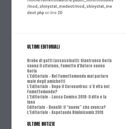
/home/fumettodautore/public_html/modules
/mod_shinystat_medeot/mod_shinystat_me
deot.php
on line
20
ULTIMI EDITORIALI
Rrobe di gatti (assassinati): Gianfranco Goria
suona il citofono, Fumetto d'Autore suona
Goria
L'Editoriale - Nel Fumettomondo mai parlare
male degli amichetti
L'Editoriale - Dopo il Coronavirus: c’è vita nel
Fumettomondo?
L'Editoriale - Lucca Comics 2019: Il dito e la
luna
Editoriale - Bonelli: il “nuovo” che avanza?
L'Editoriale - Aspetando Riminicomix 2019
ULTIME NOTIZIE