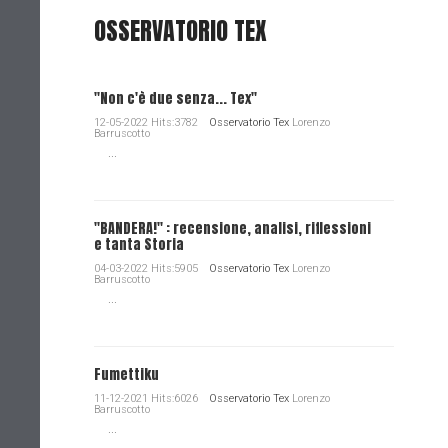
OSSERVATORIO TEX
"Non c'è due senza... Tex"
12-05-2022 Hits:3782
Osservatorio Tex
Lorenzo
Barruscotto
...
"BANDERA!" : recensione, analisi, riflessioni
e tanta Storia
04-03-2022 Hits:5905
Osservatorio Tex
Lorenzo
Barruscotto
...
Fumettiku
11-12-2021 Hits:6026
Osservatorio Tex
Lorenzo
Barruscotto
...