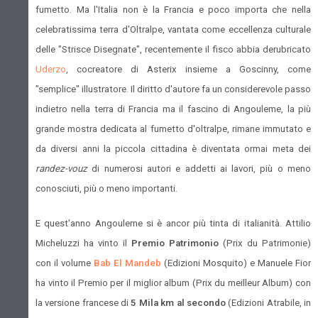
fumetto. Ma l'Italia non è la Francia e poco importa che nella
celebratissima terra d'Oltralpe, vantata come eccellenza culturale
delle "Strisce Disegnate", recentemente il fisco abbia derubricato
Uderzo
, cocreatore di Asterix insieme a Goscinny, come
"semplice" illustratore. Il diritto d'autore fa un considerevole passo
indietro nella terra di Francia ma il fascino di Angouleme, la più
grande mostra dedicata al fumetto d'oltralpe, rimane immutato e
da diversi anni la piccola cittadina è diventata ormai meta dei
randez-vouz
di numerosi autori e addetti ai lavori, più o meno
conosciuti, più o meno importanti.
E quest'anno Angouleme si è ancor più tinta di italianità. Attilio
Micheluzzi ha vinto
il
Premio Patrimonio
(Prix du Patrimonie)
con il volume
Bab El Mandeb
(Edizioni Mosquito) e Manuele Fior
ha vinto il Premio per il miglior album (Prix du meilleur Album) con
la versione francese di
5 Mila km al secondo
(Edizioni Atrabile, in