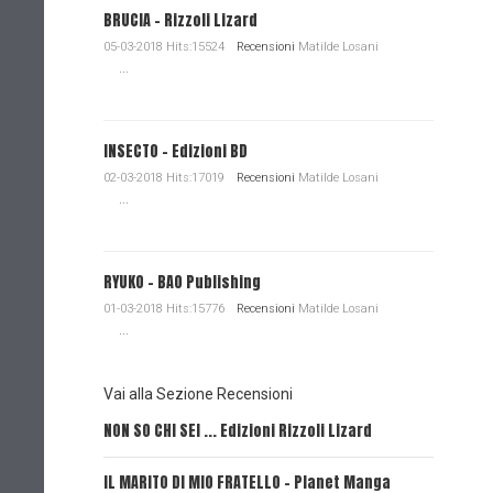
BRUCIA - Rizzoli Lizard
05-03-2018 Hits:15524
Recensioni
Matilde Losani
...
INSECTO - Edizioni BD
02-03-2018 Hits:17019
Recensioni
Matilde Losani
...
RYUKO - BAO Publishing
01-03-2018 Hits:15776
Recensioni
Matilde Losani
...
Vai alla Sezione Recensioni
NON SO CHI SEI ... Edizioni Rizzoli Lizard
L'EROE E
IL MARITO DI MIO FRATELLO - Planet Manga
SerVamp