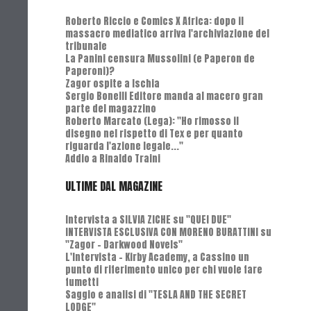
Roberto Riccio e Comics X Africa: dopo il
massacro mediatico arriva l'archiviazione del
tribunale
La Panini censura Mussolini (e Paperon de
Paperoni)?
Zagor ospite a Ischia
Sergio Bonelli Editore manda al macero gran
parte del magazzino
Roberto Marcato (Lega): "Ho rimosso il
disegno nel rispetto di Tex e per quanto
riguarda l'azione legale..."
Addio a Rinaldo Traini
ULTIME DAL MAGAZINE
Intervista a SILVIA ZICHE su "QUEI DUE"
INTERVISTA ESCLUSIVA CON MORENO BURATTINI su
"Zagor - Darkwood Novels"
L'Intervista - Kirby Academy, a Cassino un
punto di riferimento unico per chi vuole fare
fumetti
Saggio e analisi di "TESLA AND THE SECRET
LODGE"