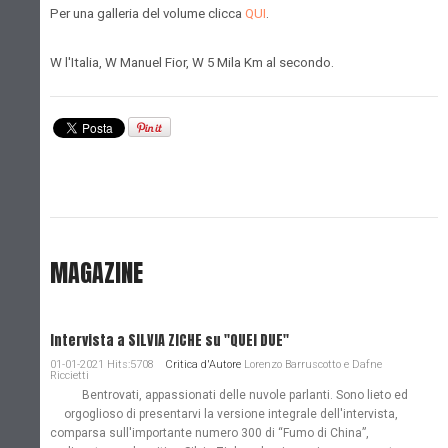
Per una galleria del volume clicca
QUI
.
W l'Italia, W Manuel Fior, W 5 Mila Km al secondo.
MAGAZINE
Intervista a SILVIA ZICHE su "QUEI DUE"
01-01-2021 Hits:5708
Critica d'Autore
Lorenzo Barruscotto e Dafne
Riccietti
Bentrovati, appassionati delle nuvole parlanti. Sono lieto ed
orgoglioso di presentarvi la versione integrale dell'intervista,
comparsa sull'importante numero 300 di “Fumo di China”,