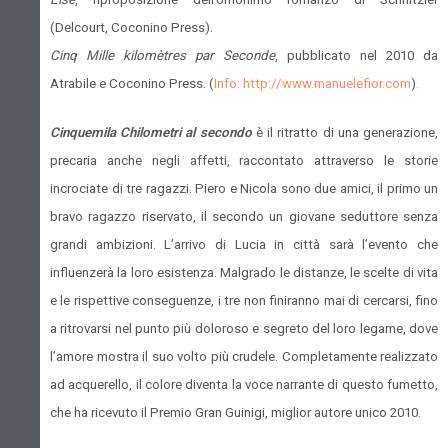
(Delcourt, Coconino Press).
Cinq Mille kilomètres par Seconde
, pubblicato nel 2010 da
Atrabile e Coconino Press. (
Info: http://www.manuelefior.com
)
.
Cinquemila Chilometri al secondo
è il ritratto di una generazione,
precaria anche negli affetti, raccontato attraverso le storie
incrociate di tre ragazzi. Piero e Nicola sono due amici, il primo un
bravo ragazzo riservato, il secondo un giovane seduttore senza
grandi ambizioni. L’arrivo di Lucia in città sarà l’evento che
influenzerà la loro esistenza. Malgrado le distanze, le scelte di vita
e le rispettive conseguenze, i tre non finiranno mai di cercarsi, fino
a ritrovarsi nel punto più doloroso e segreto del loro legame, dove
l’amore mostra il suo volto più crudele. Completamente realizzato
ad acquerello, il colore diventa la voce narrante di questo fumetto,
che ha ricevuto il Premio Gran Guinigi, miglior autore unico 2010.