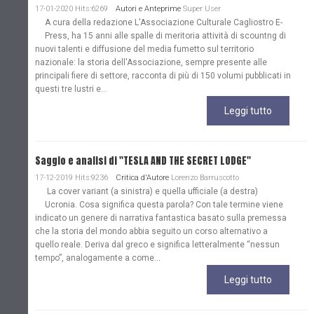
17-01-2020 Hits:6269
Autori e Anteprime
Super User
A cura della redazione L'Associazione Culturale Cagliostro E-
Press, ha 15 anni alle spalle di meritoria attività di scountng di
nuovi talenti e diffusione del media fumetto sul territorio
nazionale: la storia dell'Associazione, sempre presente alle
principali fiere di settore, racconta di più di 150 volumi pubblicati in
questi tre lustri e...
Leggi tutto
Saggio e analisi di "TESLA AND THE SECRET LODGE"
17-12-2019 Hits:9236
Critica d'Autore
Lorenzo Barruscotto
La cover variant (a sinistra) e quella ufficiale (a destra)
Ucronia. Cosa significa questa parola? Con tale termine viene
indicato un genere di narrativa fantastica basato sulla premessa
che la storia del mondo abbia seguito un corso alternativo a
quello reale. Deriva dal greco e significa letteralmente “nessun
tempo”, analogamente a come...
Leggi tutto