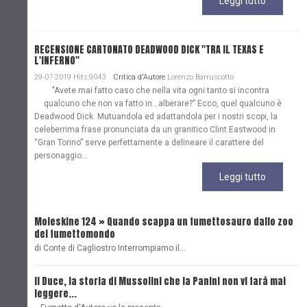
Leggi tutto
RECENSIONE CARTONATO DEADWOOD DICK "TRA IL TEXAS E
L'INFERNO"
29-07-2019 Hits:9043
Critica d'Autore
Lorenzo Barruscotto
"Avete mai fatto caso che nella vita ogni tanto si incontra
qualcuno che non va fatto in…alberare?” Ecco, quel qualcuno è
Deadwood Dick. Mutuandola ed adattandola per i nostri scopi, la
celeberrima frase pronunciata da un granitico Clint Eastwood in
“Gran Torino” serve perfettamente a delineare il carattere del
personaggio...
Leggi tutto
Moleskine 124 » Quando scappa un fumettosauro dallo zoo
C
del fumettomondo
P
di Conte di Cagliostro Interrompiamo il…
D
Il Duce, la storia di Mussolini che la Panini non vi farà mai
L
leggere...
L