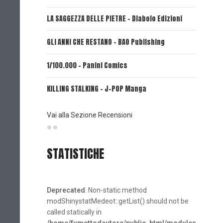
LA SAGGEZZA DELLE PIETRE - Diabolo Edizioni
REVERIE 
GLI ANNI CHE RESTANO - BAO Publishing
FIRE PUN
1/100.000 - Panini Comics
MY CAPR
KILLING STALKING - J-POP Manga
PSYCO-P
(Planet
Vai alla Sezione Recensioni
STATISTICHE
Deprecated
: Non-static method
modShinystatMedeot::getList() should not be
called statically in