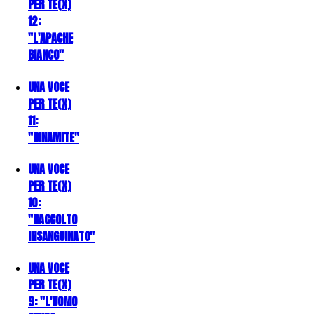
PER TE(X)
12:
"L'APACHE
BIANCO"
UNA VOCE
PER TE(X)
11:
"DINAMITE"
UNA VOCE
PER TE(X)
10:
"RACCOLTO
INSANGUINATO"
UNA VOCE
PER TE(X)
9: "L'UOMO