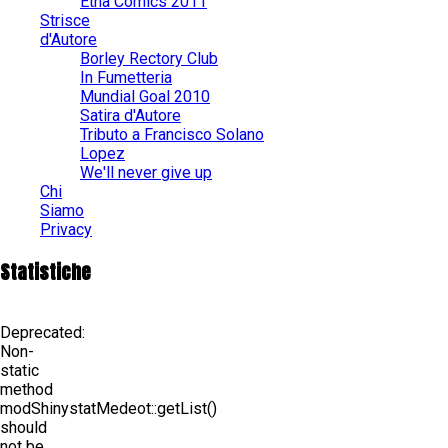
Etna Comics 2011
Strisce
d'Autore
Borley Rectory Club
In Fumetteria
Mundial Goal 2010
Satira d'Autore
Tributo a Francisco Solano
Lopez
We'll never give up
Chi
Siamo
Privacy
Statistiche
Deprecated
:
Non-
static
method
modShinystatMedeot::getList()
should
not be