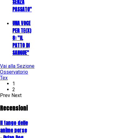
SENZA
PASSATO"
UNA VOCE
PER TE(X)
8: "IL
PATTO DI
SANGUE"
Vai alla Sezione
Osservatorio
Tex
1
2
Prev
Next
Recensioni
Il tango delle
anime perse
- Dylan Dog