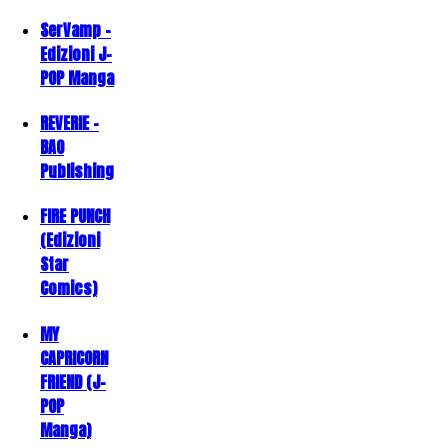
SerVamp -
Edizioni J-
POP Manga
REVERIE -
BAO
Publishing
FIRE PUNCH
(Edizioni
Star
Comics)
MY
CAPRICORN
FRIEND (J-
POP
Manga)