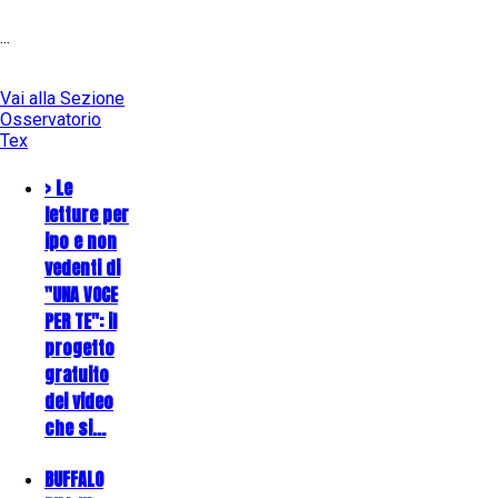
...
Vai alla Sezione
Osservatorio
Tex
> Le
letture per
ipo e non
vedenti di
"UNA VOCE
PER TE": il
progetto
gratuito
dei video
che si…
BUFFALO