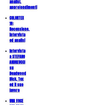
analisi,
approfondimenti
COLORTEX
18:
Recensione,
intervista
ed analisi
Intervista
a STEFANO
ANDREUCCI
su
Deadwood
Dick, Tex
ed il suo
lavoro
UNA VOCE