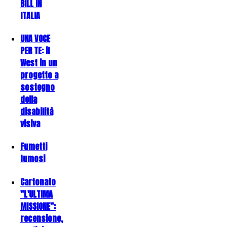
BILL IN
ITALIA
UNA VOCE
PER TE: il
West in un
progetto a
sostegno
della
disabilità
visiva
Fumetti
fumosi
Cartonato
"L'ULTIMA
MISSIONE":
recensione,