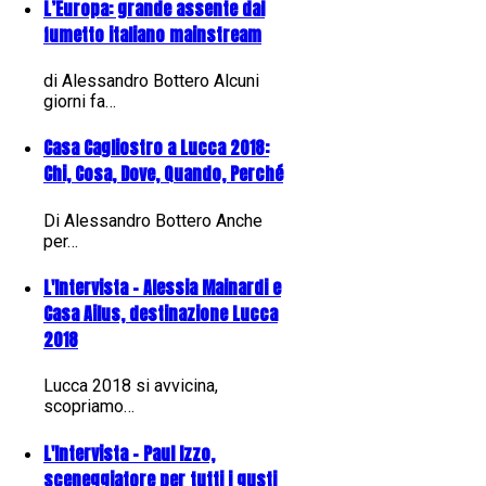
L’Europa: grande assente dal
fumetto italiano mainstream
di Alessandro Bottero Alcuni
giorni fa…
Casa Cagliostro a Lucca 2018:
Chi, Cosa, Dove, Quando, Perché
Di Alessandro Bottero Anche
per…
L'Intervista - Alessia Mainardi e
Casa Ailus, destinazione Lucca
2018
Lucca 2018 si avvicina,
scopriamo…
L'Intervista - Paul Izzo,
sceneggiatore per tutti i gusti