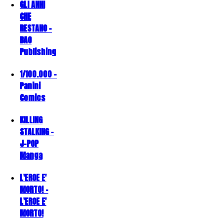
GLI ANNI
CHE
RESTANO -
BAO
Publishing
1/100.000 -
Panini
Comics
KILLING
STALKING -
J-POP
Manga
L'EROE E'
MORTO! -
L'EROE E'
MORTO!