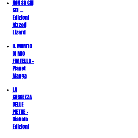
NON SO CHI
SEI ...
Edizioni
Rizzoli
Lizard
IL MARITO
DI MIO
FRATELLO -
Planet
Manga
LA
SAGGEZZA
DELLE
PIETRE -
Diabolo
Edizioni