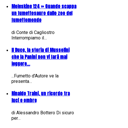
Moleskine 124 » Quando scappa
un fumettosauro dallo zoo del
fumettomondo
di Conte di Cagliostro
Interrompiamo il…
Il Duce, la storia di Mussolini
che la Panini non vi farà mai
leggere...
...Fumetto d'Autore ve la
presenta…
Rinaldo Traini, un ricordo tra
luci e ombre
di Alessandro Bottero Di sicuro
per…