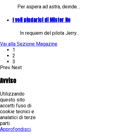
Per aspera ad astra, deinde…
I voli pindarici di Mister No
In requiem del pilota Jerry…
Vai alla Sezione Magazine
1
2
3
Prev
Next
Avviso
Utilizzando
questo sito
accetti l’uso di
cookie tecnici e
analatici di terze
parti.
Approfondisci
.