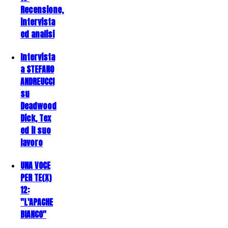
Recensione,
intervista
ed analisi
Intervista
a STEFANO
ANDREUCCI
su
Deadwood
Dick, Tex
ed il suo
lavoro
UNA VOCE
PER TE(X)
12:
"L'APACHE
BIANCO"