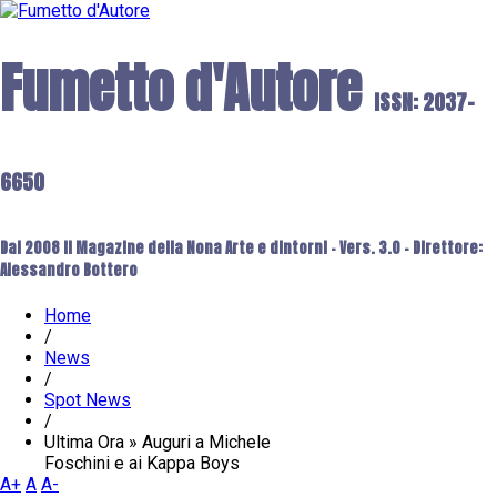
Fumetto d'Autore
ISSN: 2037-
6650
Dal 2008 il Magazine della Nona Arte e dintorni - Vers. 3.0 - Direttore:
Alessandro Bottero
Home
/
News
/
Spot News
/
Ultima Ora » Auguri a Michele
Foschini e ai Kappa Boys
A+
A
A-