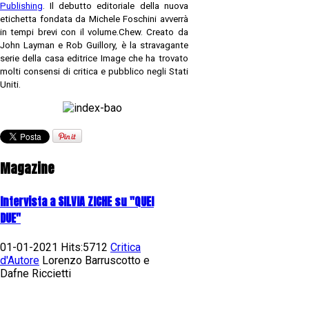
Publishing
. Il debutto editoriale della nuova
etichetta fondata da Michele Foschini avverrà
in tempi brevi con il volume.
Chew
. Creato da
John Layman e Rob Guillory, è la stravagante
serie della casa editrice Image che ha trovato
molti consensi di c
ritica e pubblico negli Stati
Uniti.
Magazine
Intervista a SILVIA ZICHE su "QUEI
DUE"
01-01-2021 Hits:5712
Critica
d'Autore
Lorenzo Barruscotto e
Dafne Riccietti