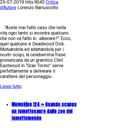
29-07-2019 Hits:9045
Critica
d'Autore
Lorenzo Barruscotto
"Avete mai fatto caso che nella
vita ogni tanto si incontra qualcuno
che non va fatto in…alberare?” Ecco,
quel qualcuno è Deadwood Dick.
Mutuandola ed adattandola per i
nostri scopi, la celeberrima frase
pronunciata da un granitico Clint
Eastwood in “Gran Torino” serve
perfettamente a delineare il
carattere del personaggio...
Leggi tutto
Moleskine 124 » Quando scappa
un fumettosauro dallo zoo del
fumettomondo