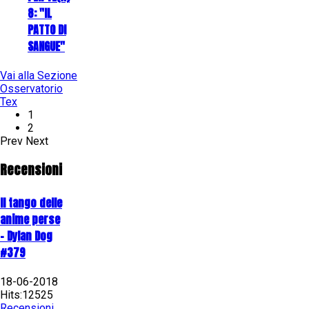
8: "IL
PATTO DI
SANGUE"
Vai alla Sezione
Osservatorio
Tex
1
2
Prev
Next
Recensioni
Il tango delle
anime perse
- Dylan Dog
#379
18-06-2018
Hits:12525
Recensioni