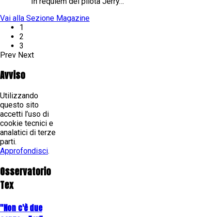
In requiem del pilota Jerry…
Vai alla Sezione Magazine
1
2
3
Prev
Next
Avviso
Utilizzando
questo sito
accetti l’uso di
cookie tecnici e
analatici di terze
parti.
Approfondisci
.
Osservatorio
Tex
"Non c'è due