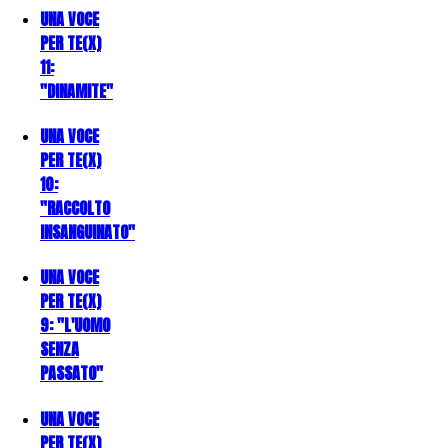
UNA VOCE
PER TE(X)
11:
"DINAMITE"
UNA VOCE
PER TE(X)
10:
"RACCOLTO
INSANGUINATO"
UNA VOCE
PER TE(X)
9: "L'UOMO
SENZA
PASSATO"
UNA VOCE
PER TE(X)