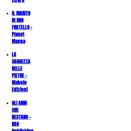
IL MARITO
DI MIO
FRATELLO -
Planet
Manga
LA
SAGGEZZA
DELLE
PIETRE -
Diabolo
Edizioni
GLI ANNI
CHE
RESTANO -
BAO
Publishing