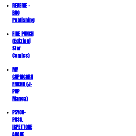
REVERIE -
BAO
Publishing
FIRE PUNCH
(Edizioni
Star
Comics)
MY
CAPRICORN
FRIEND (J-
POP
Manga)
PSYCO-
PASS.
ISPETTORE
AKANE