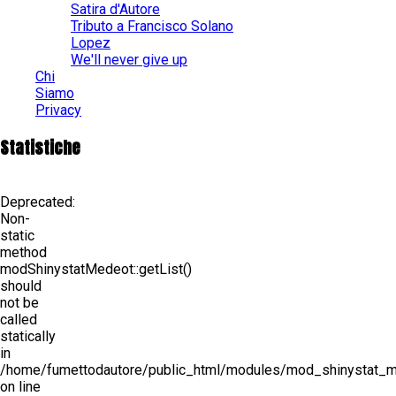
Satira d'Autore
Tributo a Francisco Solano
Lopez
We'll never give up
Chi
Siamo
Privacy
Statistiche
Deprecated
:
Non-
static
method
modShinystatMedeot::getList()
should
not be
called
statically
in
/home/fumettodautore/public_html/modules/mod_shinystat_
on line