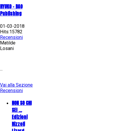
RYUKO - BAO
Publishing
01-03-2018
Hits:15782
Recensioni
Matilde
Losani
...
Vai alla Sezione
Recensioni
NON SO CHI
SEI ...
Edizioni
Rizzoli
Lizard