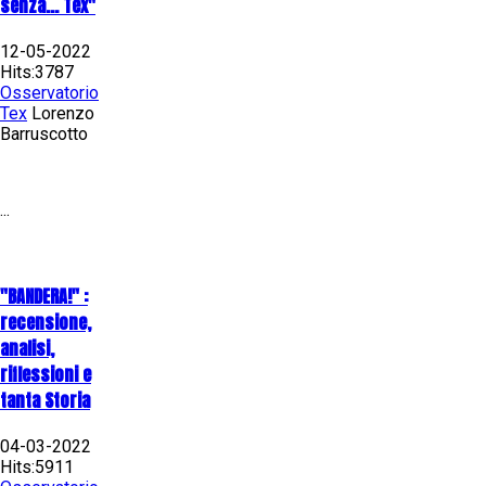
senza... Tex"
12-05-2022
Hits:3787
Osservatorio
Tex
Lorenzo
Barruscotto
...
"BANDERA!" :
recensione,
analisi,
riflessioni e
tanta Storia
04-03-2022
Hits:5911