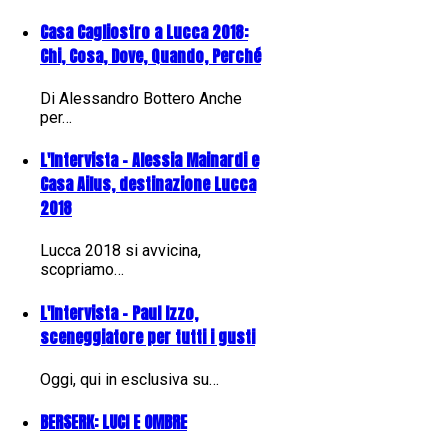
Casa Cagliostro a Lucca 2018:
Chi, Cosa, Dove, Quando, Perché
Di Alessandro Bottero Anche
per…
L'Intervista - Alessia Mainardi e
Casa Ailus, destinazione Lucca
2018
Lucca 2018 si avvicina,
scopriamo…
L'Intervista - Paul Izzo,
sceneggiatore per tutti i gusti
Oggi, qui in esclusiva su…
BERSERK: LUCI E OMBRE