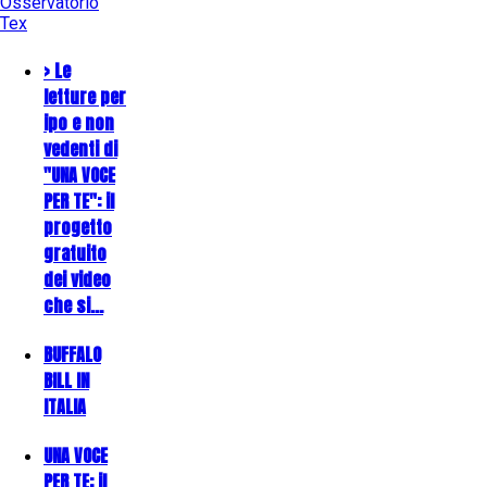
Osservatorio
Tex
> Le
letture per
ipo e non
vedenti di
"UNA VOCE
PER TE": il
progetto
gratuito
dei video
che si…
BUFFALO
BILL IN
ITALIA
UNA VOCE
PER TE: il