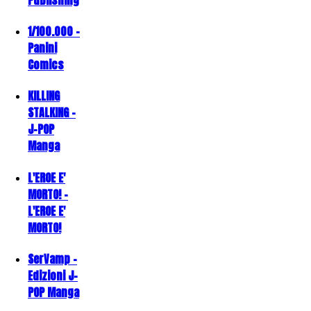
1/100.000 -
Panini
Comics
KILLING
STALKING -
J-POP
Manga
L'EROE E'
MORTO! -
L'EROE E'
MORTO!
SerVamp -
Edizioni J-
POP Manga