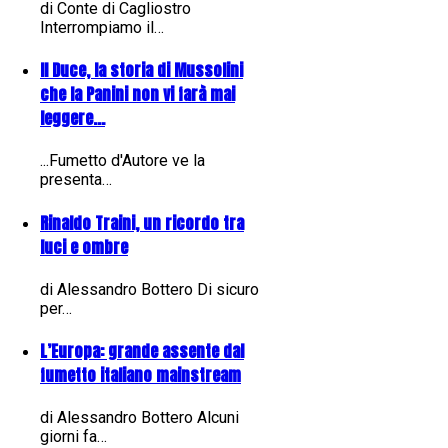
di Conte di Cagliostro
Interrompiamo il…
Il Duce, la storia di Mussolini
che la Panini non vi farà mai
leggere...
...Fumetto d'Autore ve la
presenta…
Rinaldo Traini, un ricordo tra
luci e ombre
di Alessandro Bottero Di sicuro
per…
L’Europa: grande assente dal
fumetto italiano mainstream
di Alessandro Bottero Alcuni
giorni fa…