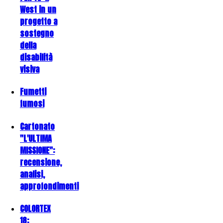
West in un
progetto a
sostegno
della
disabilità
visiva
Fumetti
fumosi
Cartonato
"L'ULTIMA
MISSIONE":
recensione,
analisi,
approfondimenti
COLORTEX
18: