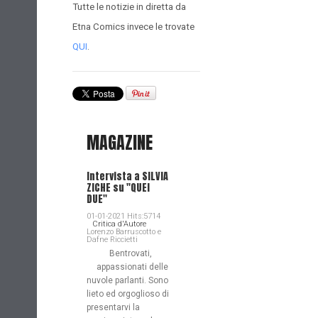
Tutte le notizie in diretta da
Etna Comics invece le trovate
QUI
.
MAGAZINE
Intervista a SILVIA
ZICHE su "QUEI
DUE"
01-01-2021 Hits:5714
Critica d'Autore
Lorenzo Barruscotto e
Dafne Riccietti
Bentrovati,
appassionati delle
nuvole parlanti. Sono
lieto ed orgoglioso di
presentarvi la