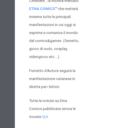
Ciminiere”, la mostra-mercato
ETNA COMICS
™
che metterà
insieme tutte le principali
manifestazioni in cui oggi si
esprime e comunica il mondo
del comics&games (fumetto,
gioco di ruolo, cosplay,
videogioco etc….).
Fumetto d'Autore seguirà la
manifestazione catanese in
diretta per
i lettori
.
Tutte le notizie su Etna
Comics pubblicate sinora le
trovate
QUI
.