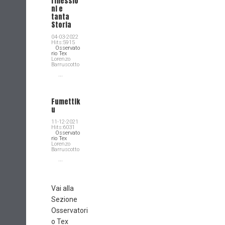
riflessio
ni e
tanta
Storia
04-03-2022
Hits:5915
Osservato
rio Tex
Lorenzo
Barruscotto
...
Fumettik
u
11-12-2021
Hits:6031
Osservato
rio Tex
Lorenzo
Barruscotto
...
Vai alla
Sezione
Osservatori
o Tex