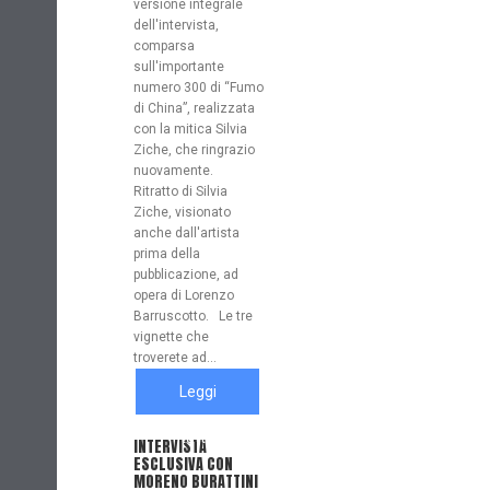
versione integrale
dell'intervista,
comparsa
sull'importante
numero 300 di “Fumo
di China”, realizzata
con la mitica Silvia
Ziche, che ringrazio
nuovamente.
Ritratto di Silvia
Ziche, visionato
anche dall'artista
prima della
pubblicazione, ad
opera di Lorenzo
Barruscotto. Le tre
vignette che
troverete ad...
Leggi
tutto
INTERVISTA
ESCLUSIVA CON
MORENO BURATTINI