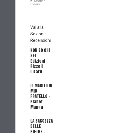
ni
Matilde
Losani
...
Vai alla
Sezione
Recensioni
NON SO CHI
L'EROE E'
SEI ...
MORTO! -
Edizioni
L'EROE E'
Rizzoli
MORTO!
Lizard
SerVamp -
IL MARITO DI
Edizioni J-
MIO
POP Manga
FRATELLO -
Planet
REVERIE -
Manga
BAO
Publishing
LA SAGGEZZA
DELLE
FIRE PUNCH
PIETRE -