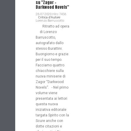
su "Zagor -
Darkwood Novels"
26-07-2020 Hits:7456
Critica d'Autore
Lorenzo Barruscotto
Ritratto ad opera
di Lorenzo
Barruscotto,
autografato dallo
stesso Burattini.
Buongiorno e grazie
per il suo tempo.
Facciamo quattro
chiacchiere sulla
nuova miniserie di
Zagor “Darkwood
Novels”. - Nel primo
volume viene
presentata ai lettori
questa nuova
iniziativa editoriale
targata Spirito con la
Scure anche con
dotte citazioni e