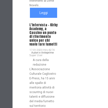
riferimenti ai Dime
Novels...
Leggi
tutto
L'Intervista - Kirby
Academy, a
Cassino un punto
di riferimento
unico per chi
vuole fare fumetti
17-01-2020 Hits:6274
Autori e Anteprime
Super User
A cura della
redazione
L'Associazione
Culturale Cagliostro
E-Press, ha 15 anni
alle spalle di
meritoria attività di
scountng di nuovi
talenti e diffusione
del media fumetto
sul territorio