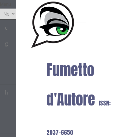
Menu
Fumetto
d'Autore
ISSN:
2037-6650