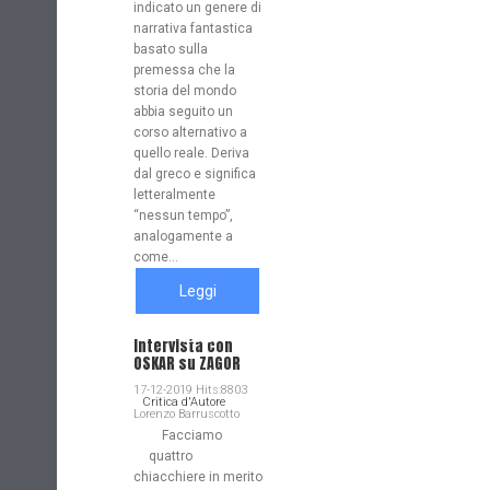
indicato un genere di
narrativa fantastica
basato sulla
premessa che la
storia del mondo
abbia seguito un
corso alternativo a
quello reale. Deriva
dal greco e significa
letteralmente
“nessun tempo”,
analogamente a
come...
Leggi
tutto
Intervista con
OSKAR su ZAGOR
17-12-2019 Hits:8803
Critica d'Autore
Lorenzo Barruscotto
Facciamo
quattro
chiacchiere in merito