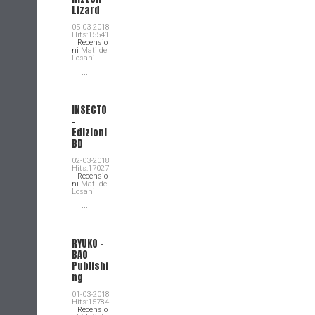
Lizard
05-03-2018
Hits:15541
Recensio
ni
Matilde
Losani
...
INSECTO
-
Edizioni
BD
02-03-2018
Hits:17027
Recensio
ni
Matilde
Losani
...
RYUKO -
BAO
Publishi
ng
01-03-2018
Hits:15784
Recensio