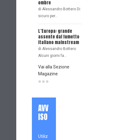
I voli p
ombre
Oggi, qui in esclusiva
Mister
di Alessandro Bottero Di
su…
In requ
sicuro per…
Jerry…
BERSERK: LUCI E
L’Europa: grande
OMBRE
assente dal fumetto
Di Giorgio Borroni Un
italiano mainstream
paio di…
di Alessandro Bottero
Alcuni giorni fa…
Vai alla Sezione
Magazine
AVV
ISO
Utiliz