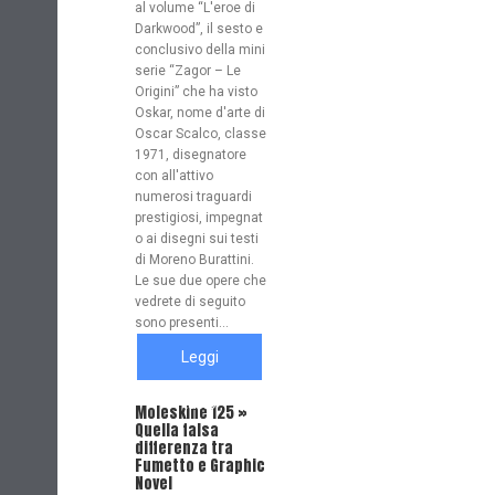
al volume “L'eroe di
Darkwood”, il sesto e
conclusivo della mini
serie “Zagor – Le
Origini” che ha visto
Oskar, nome d'arte di
Oscar Scalco, classe
1971, disegnatore
con all'attivo
numerosi traguardi
prestigiosi, impegnat
o ai disegni sui testi
di Moreno Burattini.
Le sue due opere che
vedrete di seguito
sono presenti...
Leggi
tutto
Moleskine 125 »
Quella falsa
differenza tra
Fumetto e Graphic
Novel