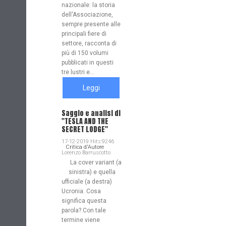
nazionale: la storia
dell'Associazione,
sempre presente alle
principali fiere di
settore, racconta di
più di 150 volumi
pubblicati in questi
tre lustri e...
Leggi
tutto
Saggio e analisi di
"TESLA AND THE
SECRET LODGE"
17-12-2019 Hits:9246
Critica d'Autore
Lorenzo Barruscotto
La cover variant (a
sinistra) e quella
ufficiale (a destra)
Ucronia. Cosa
significa questa
parola? Con tale
termine viene