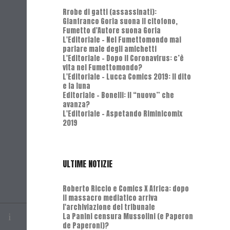
Rrobe di gatti (assassinati):
Gianfranco Goria suona il citofono,
Fumetto d'Autore suona Goria
L'Editoriale - Nel Fumettomondo mai
parlare male degli amichetti
L'Editoriale - Dopo il Coronavirus: c’è
vita nel Fumettomondo?
L'Editoriale - Lucca Comics 2019: Il dito
e la luna
Editoriale - Bonelli: il “nuovo” che
avanza?
L'Editoriale - Aspetando Riminicomix
2019
ULTIME NOTIZIE
Roberto Riccio e Comics X Africa: dopo
il massacro mediatico arriva
l'archiviazione del tribunale
La Panini censura Mussolini (e Paperon
de Paperoni)?