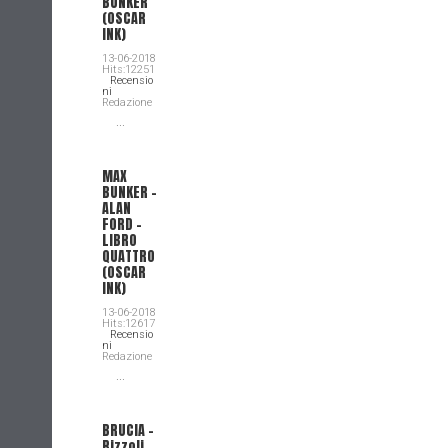
BUNKER
(OSCAR
INK)
13-06-2018
Hits:12251
Recensio
ni
Redazione
...
MAX
BUNKER –
ALAN
FORD –
LIBRO
QUATTRO
(OSCAR
INK)
13-06-2018
Hits:12617
Recensio
ni
Redazione
...
BRUCIA -
Rizzoli