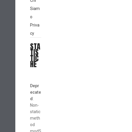
Chi
Siam
o
Priva
cy
STA
TIS
TIC
HE
Depr
ecate
d
:
Non-
static
meth
od
modS