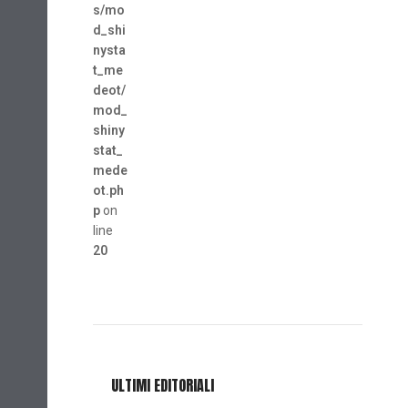
s/mo
d_shi
nysta
t_me
deot/
mod_
shiny
stat_
mede
ot.ph
p
on
line
20
ULTIMI EDITORIALI