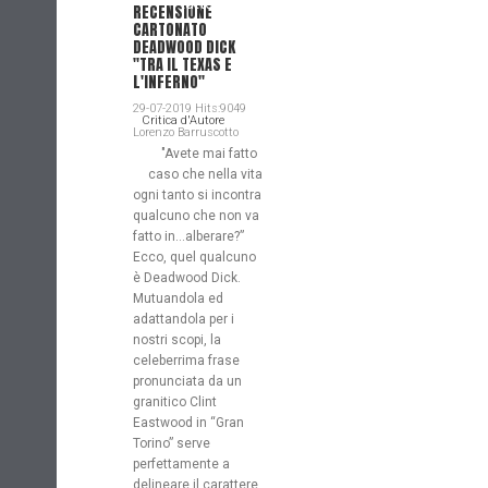
tutto
RECENSIONE
CARTONATO
DEADWOOD DICK
"TRA IL TEXAS E
L'INFERNO"
29-07-2019 Hits:9049
Critica d'Autore
Lorenzo Barruscotto
"Avete mai fatto
caso che nella vita
ogni tanto si incontra
qualcuno che non va
fatto in…alberare?”
Ecco, quel qualcuno
è Deadwood Dick.
Mutuandola ed
adattandola per i
nostri scopi, la
celeberrima frase
pronunciata da un
granitico Clint
Eastwood in “Gran
Torino” serve
perfettamente a
delineare il carattere