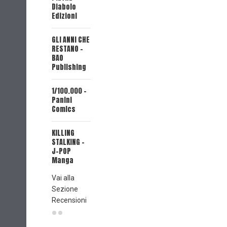
(Edizioni
Diabolo
Star
Edizioni
Comics)
GLI ANNI CHE
MY
RESTANO -
CAPRICORN
BAO
FRIEND (J-
Publishing
POP Manga)
1/100.000 -
PSYCO-
Panini
PASS.
Comics
ISPETTORE
AKANE
KILLING
TSUNEMORI
STALKING -
(Planet
J-POP
Manga)
Manga
Vai alla
Sezione
Recensioni