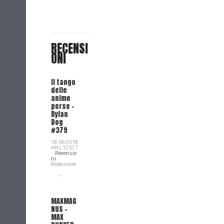
RECENSI
ONI
Il tango
delle
anime
perse -
Dylan
Dog
#379
18-06-2018
Hits:12527
Recensio
ni
Redazione
...
MAXMAG
NUS –
MAX