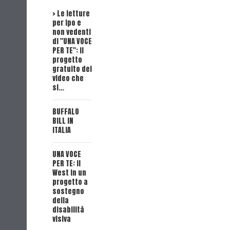
> Le letture
Intervista a
per ipo e
STEFANO
non vedenti
ANDREUCCI
di "UNA VOCE
su
PER TE": il
Deadwood
progetto
Dick, Tex ed
gratuito dei
il suo
video che
lavoro
si…
UNA VOCE
BUFFALO
PER TE(X) 12:
BILL IN
"L'APACHE
ITALIA
BIANCO"
UNA VOCE
UNA VOCE
PER TE: il
PER TE(X) 11:
West in un
"DINAMITE"
progetto a
sostegno
UNA VOCE
della
PER TE(X) 10:
disabilità
"RACCOLTO
visiva
INSANGUINAT