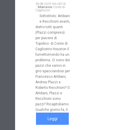
30-08-2019 Hits:8216
Moleskine
Conte di
Cagliostro
Sottotitolo: Artibani
e Recchioni avanti,
dietro tutti quanti
(Plazzi compreso)
per piacere di
Topolino. di Conte di
Cagliostro Houston il
fumettomondo ha un
problema. Ci sono dei
pazzi che vanno in
giro spacciandosi per
Francesco Artibani,
Andrea Plazzi e
Roberto Recchioni? O
Artibani, Plazzi e
Recchioni sono
pazzi? Ricapitoliamo.
Qualche giorno fa, il...
Leggi