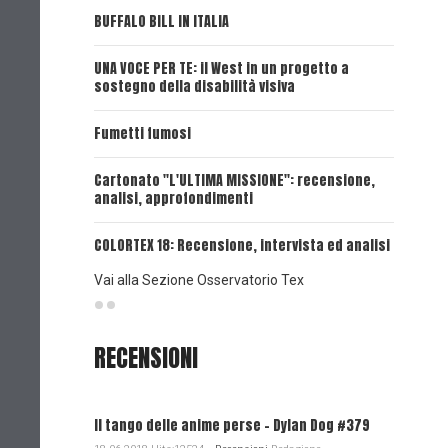
BUFFALO BILL IN ITALIA
UNA VOCE
UNA VOCE PER TE: il West in un progetto a
UNA VOCE
sostegno della disabilità visiva
UNA VOCE
Fumetti fumosi
UNA VOCE
Cartonato "L'ULTIMA MISSIONE": recensione,
analisi, approfondimenti
UNA VOCE
COLORTEX 18: Recensione, intervista ed analisi
Vai alla Sezione Osservatorio Tex
RECENSIONI
Il tango delle anime perse - Dylan Dog #379