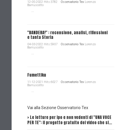
12-05-2022 Hits:3782
Osservatorio Tex
Lorenzo
Barruscotto
...
"BANDERA!" : recensione, analisi, riflessioni
e tanta Storia
04-03-2022 Hits:5907
Osservatorio Tex
Lorenzo
Barruscotto
...
Fumettiku
11-12-2021 Hits:6027
Osservatorio Tex
Lorenzo
Barruscotto
...
Vai alla Sezione Osservatorio Tex
> Le letture per ipo e non vedenti di "UNA VOCE
Intervi
PER TE": il progetto gratuito dei video che si…
Dick, Tex