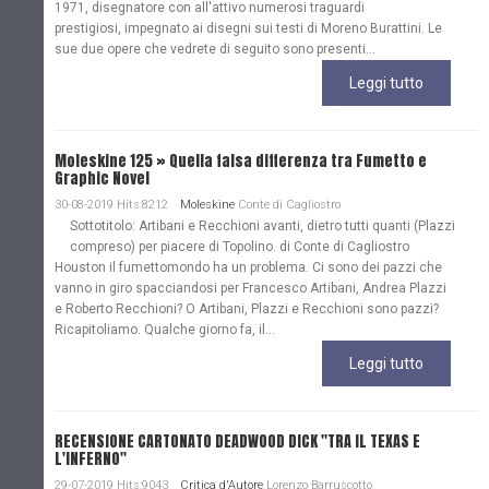
1971, disegnatore con all'attivo numerosi traguardi
prestigiosi, impegnato ai disegni sui testi di Moreno Burattini. Le
sue due opere che vedrete di seguito sono presenti...
Leggi tutto
Moleskine 125 » Quella falsa differenza tra Fumetto e
Graphic Novel
30-08-2019 Hits:8212
Moleskine
Conte di Cagliostro
Sottotitolo: Artibani e Recchioni avanti, dietro tutti quanti (Plazzi
compreso) per piacere di Topolino. di Conte di Cagliostro
Houston il fumettomondo ha un problema. Ci sono dei pazzi che
vanno in giro spacciandosi per Francesco Artibani, Andrea Plazzi
e Roberto Recchioni? O Artibani, Plazzi e Recchioni sono pazzi?
Ricapitoliamo. Qualche giorno fa, il...
Leggi tutto
RECENSIONE CARTONATO DEADWOOD DICK "TRA IL TEXAS E
L'INFERNO"
29-07-2019 Hits:9043
Critica d'Autore
Lorenzo Barruscotto