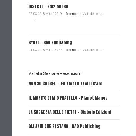
INSECTO - Edizioni BD
02-03-2018 Hits:17019
Recensioni
Matilde Losani
...
RYUKO - BAO Publishing
01-03-2018 Hits:15777
Recensioni
Matilde Losani
...
Vai alla Sezione Recensioni
NON SO CHI SEI ... Edizioni Rizzoli Lizard
L'EROE E
IL MARITO DI MIO FRATELLO - Planet Manga
SerVamp
LA SAGGEZZA DELLE PIETRE - Diabolo Edizioni
REVERIE 
GLI ANNI CHE RESTANO - BAO Publishing
FIRE PUN