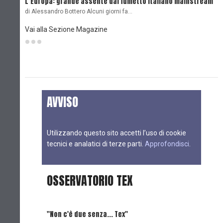
L’Europa: grande assente dal fumetto italiano mainstream
B
di Alessandro Bottero Alcuni giorni fa…
D
Vai alla Sezione Magazine
AVVISO
Utilizzando questo sito accetti l’uso di cookie
tecnici e analatici di terze parti.
Approfondisci
.
OSSERVATORIO TEX
"Non c'è due senza... Tex"