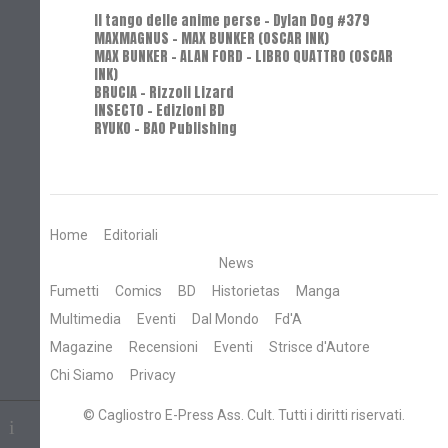
Il tango delle anime perse - Dylan Dog #379
MAXMAGNUS – MAX BUNKER (OSCAR INK)
MAX BUNKER – ALAN FORD – LIBRO QUATTRO (OSCAR
INK)
BRUCIA - Rizzoli Lizard
INSECTO - Edizioni BD
RYUKO - BAO Publishing
Home
Editoriali
News
Fumetti
Comics
BD
Historietas
Manga
Multimedia
Eventi
Dal Mondo
Fd'A
Magazine
Recensioni
Eventi
Strisce d'Autore
Chi Siamo
Privacy
© Cagliostro E-Press Ass. Cult. Tutti i diritti riservati.