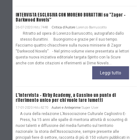
INTERVISTA ESCLUSIVA CON MORENO BURATTINI su "Zagor -
Darkwood Novels"
26-07-2020 Hits:7448
Critica d'Autore
Lorenzo Barruscotto
Ritratto ad opera di Lorenzo Barruscotto, autografato dallo
stesso Burattini. Buongiorno e grazie per il suo tempo.
Facciamo quattro chiacchiere sulla nuova miniserie di Zagor
“Darkwood Novels”. - Nel primo volume viene presentata ai lettori
questa nuova iniziativa editoriale targata Spirito con la Scure
anche con dotte citazioni e riferimenti ai Dime Novels...
Leggi tutto
L'Intervista - Kirby Academy, a Cassino un punto di
riferimento unico per chi vuole fare fumetti
17-01-2020 Hits:6270
Autori e Anteprime
Super User
A cura della redazione L'Associazione Culturale Cagliostro E-
Press, ha 15 anni alle spalle di meritoria attività di scountng di
nuovi talenti e diffusione del media fumetto sul territorio
nazionale: la storia dell'Associazione, sempre presente alle
principali fiere di settore, racconta di più di 150 volumi pubblicati in