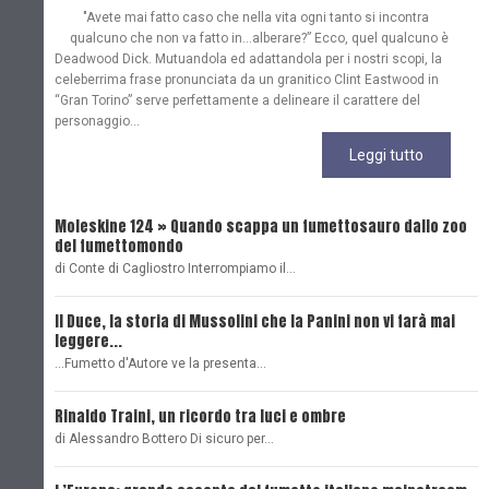
"Avete mai fatto caso che nella vita ogni tanto si incontra
qualcuno che non va fatto in…alberare?” Ecco, quel qualcuno è
Deadwood Dick. Mutuandola ed adattandola per i nostri scopi, la
celeberrima frase pronunciata da un granitico Clint Eastwood in
“Gran Torino” serve perfettamente a delineare il carattere del
personaggio...
Leggi tutto
Moleskine 124 » Quando scappa un fumettosauro dallo zoo
C
del fumettomondo
P
di Conte di Cagliostro Interrompiamo il…
D
Il Duce, la storia di Mussolini che la Panini non vi farà mai
L
leggere...
L
...Fumetto d'Autore ve la presenta…
L
Rinaldo Traini, un ricordo tra luci e ombre
L
di Alessandro Bottero Di sicuro per…
O