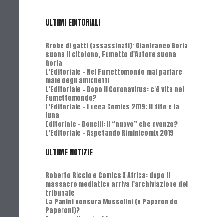
ULTIMI EDITORIALI
Rrobe di gatti (assassinati): Gianfranco Goria
suona il citofono, Fumetto d'Autore suona
Goria
L'Editoriale - Nel Fumettomondo mai parlare
male degli amichetti
L'Editoriale - Dopo il Coronavirus: c’è vita nel
Fumettomondo?
L'Editoriale - Lucca Comics 2019: Il dito e la
luna
Editoriale - Bonelli: il “nuovo” che avanza?
L'Editoriale - Aspetando Riminicomix 2019
ULTIME NOTIZIE
Roberto Riccio e Comics X Africa: dopo il
massacro mediatico arriva l'archiviazione del
tribunale
La Panini censura Mussolini (e Paperon de
Paperoni)?