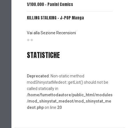
1/100.000 - Panini Comics
MY CAPR
KILLING STALKING - J-POP Manga
PSYCO-P
(Planet
Vai alla Sezione Recensioni
STATISTICHE
Deprecated
: Non-static method
modShinystatMedeot::getList() should not be
called statically in
/home/fumettodautore/public_html/modules
/mod_shinystat_medeot/mod_shinystat_me
deot.php
on line
20