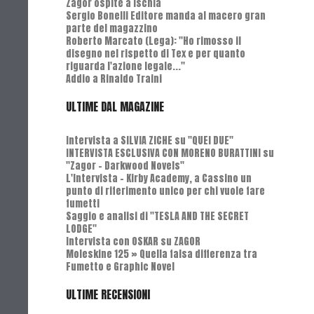
Zagor ospite a Ischia
Sergio Bonelli Editore manda al macero gran
parte del magazzino
Roberto Marcato (Lega): "Ho rimosso il
disegno nel rispetto di Tex e per quanto
riguarda l'azione legale..."
Addio a Rinaldo Traini
ULTIME DAL MAGAZINE
Intervista a SILVIA ZICHE su "QUEI DUE"
INTERVISTA ESCLUSIVA CON MORENO BURATTINI su
"Zagor - Darkwood Novels"
L'Intervista - Kirby Academy, a Cassino un
punto di riferimento unico per chi vuole fare
fumetti
Saggio e analisi di "TESLA AND THE SECRET
LODGE"
Intervista con OSKAR su ZAGOR
Moleskine 125 » Quella falsa differenza tra
Fumetto e Graphic Novel
ULTIME RECENSIONI