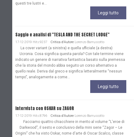
questi tre lustri e...
Leggi tutto
Saggio e analisi di "TESLA AND THE SECRET LODGE"
17-12-2019 Hits:9237
Critica d'Autore
Lorenzo Barruscotto
La cover variant (a sinistra) e quella ufficiale (a destra)
Ucronia. Cosa significa questa parola? Con tale termine viene
indicato un genere di narrativa fantastica basato sulla premessa
che la storia del mondo abbia seguito un corso alternativo a
quello reale. Deriva dal greco e significa letteralmente “nessun
tempo”, analogamente a come...
Leggi tutto
Intervista con OSKAR su ZAGOR
17-12-2019 Hits:8796
Critica d'Autore
Lorenzo Barruscotto
Facciamo quattro chiacchiere in merito al volume “L'eroe di
Darkwood”, il sesto e conclusivo della mini serie “Zagor – Le
Origini” che ha visto Oskar, nome d'arte di Oscar Scalco, classe