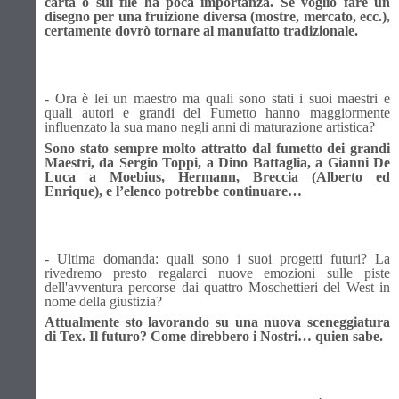
carta o sui file ha poca importanza. Se voglio fare un
disegno per una fruizione diversa (mostre, mercato, ecc.),
certamente dovrò tornare al manufatto tradizionale.
- Ora è lei un maestro ma quali sono stati i suoi maestri e
quali autori e grandi del Fumetto hanno maggiormente
influenzato la sua mano negli anni di maturazione artistica?
Sono stato sempre molto attratto dal fumetto dei grandi
Maestri, da Sergio Toppi, a Dino Battaglia, a Gianni De
Luca a Moebius, Hermann, Breccia (Alberto ed
Enrique), e l’elenco potrebbe continuare…
- Ultima domanda: quali sono i suoi progetti futuri? La
rivedremo presto regalarci nuove emozioni sulle piste
dell'avventura percorse dai quattro Moschettieri del West in
nome della giustizia?
Attualmente sto lavorando su una nuova sceneggiatura
di Tex. Il futuro? Come direbbero i Nostri… quien sabe.