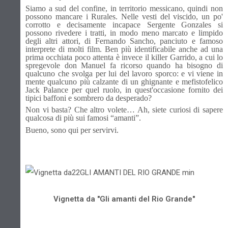
Siamo a sud del confine, in territorio messicano, quindi non
possono mancare i Rurales. Nelle vesti del viscido, un po'
corrotto e decisamente incapace Sergente Gonzales si
possono rivedere i tratti, in modo meno marcato e limpido
degli altri attori, di Fernando Sancho, panciuto e famoso
interprete di molti film. Ben più identificabile anche ad una
prima occhiata poco attenta è invece il killer Garrido, a cui lo
spregevole don Manuel fa ricorso quando ha bisogno di
qualcuno che svolga per lui del lavoro sporco: e vi viene in
mente qualcuno più calzante di un ghignante e mefistofelico
Jack Palance per quel ruolo, in quest'occasione fornito dei
tipici baffoni e sombrero da desperado?
Non vi basta? Che altro volete… Ah, siete curiosi di sapere
qualcosa di più sui famosi “amanti”.
Bueno, sono qui per servirvi.
Vignetta da "Gli amanti del Rio Grande"