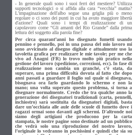
- In generale quali sono i suoi ferri del mestiere? Utilizza
supporti tecnologici o si affida alla cara “vecchia” matita?
L'impaginazione dell'albo segue una griglia più o meno
regolare o ci sono dei punti in cui ha avuto maggiore libertà
d'azione? Quali sono i tempi di realizzazione di un
capolavoro come “Gli amanti del Rio Grande” dalla prima
lettura del soggetto alla parola fine?
Per circa quarant’anni ho disegnato fumetti usando
pennino e pennello, poi in una pausa del mio lavoro mi
sono avvicinato al disegno digitale e attualmente uso la
tavoletta grafica per realizzare le mie tavole; per me che
vivo ad Anagni (FR) lo trovo molto più pratico nella
gestione del lavoro (spedizione, correzioni, ecc). In fase di
realizzazione non cambia un granché, c’è stata, da
superare, una prima difficoltà dovuta al fatto che dopo
anni passati a guardare il foglio sul quale si disegnava,
bisognava ora farlo guardando lo schermo e non la
mano; una volta superato questo problema, si torna a
disegnare normalmente. Credo che tra qualche anno la
generazione dei disegnatori tradizionali (carta, pennelli,
inchiostro) sarà sostituita da disegnatori digitali, basta
dare un’occhiata alle aule delle scuole di fumetto dove i
ragazzi ormai sono davanti agli schermi. D'altronde noi
siamo degli artigiani che producono per la carta
stampata, le nostre pagine sono destinate ad un pubblico
che vedrà solo una riproduzione del nostro lavoro,
l’originale lo vedranno in pochissimi e quindi che sia su