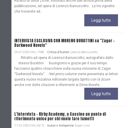
Ritratto di Silvia Ziche, visionato anche dall'artista prima della
pubblicazione, ad opera di Lorenzo Barruscotto. Le tre vignette
che troverete ad...
Leggi tutto
INTERVISTA ESCLUSIVA CON MORENO BURATTINI su "Zagor -
Darkwood Novels"
26-07-2020 Hits:7448
Critica d'Autore
Lorenzo Barruscotto
Ritratto ad opera di Lorenzo Barruscotto, autografato dallo
stesso Burattini. Buongiorno e grazie per il suo tempo.
Facciamo quattro chiacchiere sulla nuova miniserie di Zagor
“Darkwood Novels”. - Nel primo volume viene presentata ai lettori
questa nuova iniziativa editoriale targata Spirito con la Scure
anche con dotte citazioni e riferimenti ai Dime Novels...
Leggi tutto
L'Intervista - Kirby Academy, a Cassino un punto di
riferimento unico per chi vuole fare fumetti
17-01-2020 Hits:6270
Autori e Anteprime
Super User