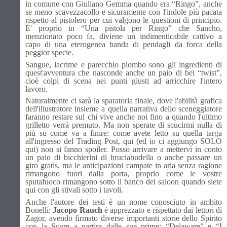
in comune con Giuliano Gemma quando era “Ringo”, anche
se meno scavezzacollo e sicuramente con l'indole più pacata
rispetto al pistolero per cui valgono le questioni di principio.
E' proprio in “Una pistola per Ringo” che Sancho,
menzionato poco fa, diviene un indimenticabile cattivo a
capo di una eterogenea banda di pendagli da forca della
peggior specie.
Sangue, lacrime e parecchio piombo sono gli ingredienti di
quest'avventura che nasconde anche un paio di bei “twist”,
cioè colpi di scena nei punti giusti ad arricchire l'intero
lavoro.
Naturalmente ci sarà la sparatoria finale, dove l'abilità grafica
dell'illustratore insieme a quella narrativa dello sceneggiatore
faranno restare sul chi vive anche noi fino a quando l'ultimo
grilletto verrà premuto. Ma non sperate di scucirmi nulla di
più su come va a finire: come avete letto su quella targa
all'ingresso del Trading Post, qui (ed io ci aggiungo SOLO
qui) non si fanno spoiler. Posso arrivare a mettervi in conto
un paio di bicchierini di bruciabudella o anche passare un
giro gratis, ma le anticipazioni campate in aria senza ragione
rimangono fuori dalla porta, proprio come le vostre
sputafuoco rimangono sotto il banco del saloon quando siete
qui con gli stivali sotto i tavoli.
Anche l'autore dei testi è un nome conosciuto in ambito
Bonelli:
Jacopo Rauch
è apprezzato e rispettato dai lettori di
Zagor, avendo firmato diverse importanti storie dello Spirito
con la Scure a partire dalle sue prime: “Delaware” e “I