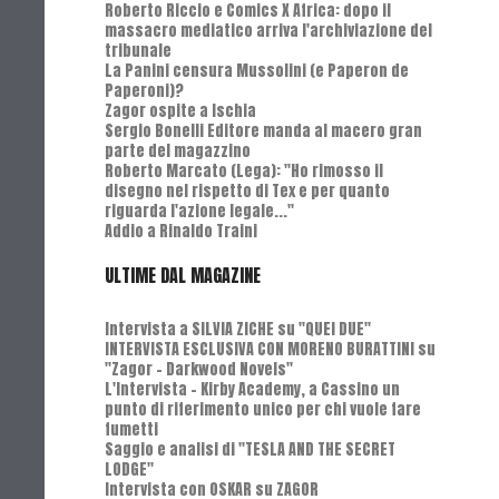
Roberto Riccio e Comics X Africa: dopo il
massacro mediatico arriva l'archiviazione del
tribunale
La Panini censura Mussolini (e Paperon de
Paperoni)?
Zagor ospite a Ischia
Sergio Bonelli Editore manda al macero gran
parte del magazzino
Roberto Marcato (Lega): "Ho rimosso il
disegno nel rispetto di Tex e per quanto
riguarda l'azione legale..."
Addio a Rinaldo Traini
ULTIME DAL MAGAZINE
Intervista a SILVIA ZICHE su "QUEI DUE"
INTERVISTA ESCLUSIVA CON MORENO BURATTINI su
"Zagor - Darkwood Novels"
L'Intervista - Kirby Academy, a Cassino un
punto di riferimento unico per chi vuole fare
fumetti
Saggio e analisi di "TESLA AND THE SECRET
LODGE"
Intervista con OSKAR su ZAGOR