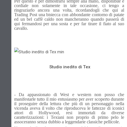
Per questo e per dimostrarsi sempre alla mano, disponibile e
cordiale non solamente in tale occasione, ci tengo a
ringraziarlo ancora una volta, ricordandogli che qui al
Trading Post una bistecca con abbondante contorno di patate
ed un bel caffè caldo non mancheranno quando passerà di
qui fermandosi per una sosta e per far tirare il fiato al suo
cavallo.
Studio inedito di Tex
- Da appassionato di West e western non posso che
manifestarle tutto il mio entusiasmo per aver scoperto durante
il proseguire della lettura che più di un personaggio nella
vicenda aveva il volto che riproduceva le fattezze di iconici
attori di Hollywood, resi immortali da diverse
caratterizzazioni: i Texiani non proprio di primo pelo le
assoceranno senza dubbio a leggendarie classiche pellicole.