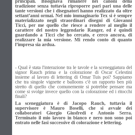
principali. Bisognava rimanere nei canoni della
tradizione senza tuttavia riproporre pari pari una delle
tante versioni che i disegnatori hanno realizzato da oltre
settant’anni ormai. Nel mio immaginario Tex si è sempre
materializzato negli straordinari disegni di Giovanni
Ticci, per me quello che riesce a rendere al meglio il
carattere del nostro leggendario Ranger, ed è quindi
guardando a Ticci che ho cercato, e cerco ancora, di
realizzare la mia versione. Mi rendo conto di quanto
l’impresa sia ardua.
- Qual è stata l'interazione tra le tavole e la sceneggiatura del
signor Rauch prima e la colorazione di Oscar Celestini
insieme al lavoro di lettering di Omar Tuis poi? Sappiamo
che tra singole vignette e balloons c'è un rapporto ben più
stretto di quello che comunemente si potrebbe pensare ma
come si svolge invece quello con la colorazione ed i ritocchi
finali?
La sceneggiatura è di Jacopo Rauch, tuttavia il
supervisore è Mauro Boselli, che si avvale dei
collaboratori Giorgio Giusfredi e Antonio Serra.
Terminato il mio lavoro in bianco e nero non sono poi
entrato nelle fasi successive di colorazione e lettering.