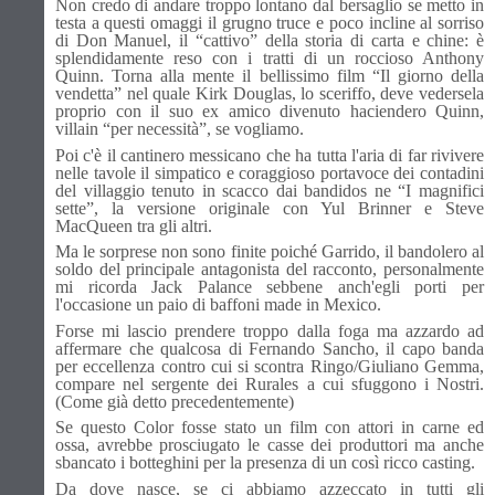
Non credo di andare troppo lontano dal bersaglio se metto in
testa a questi omaggi il grugno truce e poco incline al sorriso
di Don Manuel, il “cattivo” della storia di carta e chine: è
splendidamente reso con i tratti di un roccioso Anthony
Quinn. Torna alla mente il bellissimo film “Il giorno della
vendetta” nel quale Kirk Douglas, lo sceriffo, deve vedersela
proprio con il suo ex amico divenuto haciendero Quinn,
villain “per necessità”, se vogliamo.
Poi c'è il cantinero messicano che ha tutta l'aria di far rivivere
nelle tavole il simpatico e coraggioso portavoce dei contadini
del villaggio tenuto in scacco dai bandidos ne “I magnifici
sette”, la versione originale con Yul Brinner e Steve
MacQueen tra gli altri.
Ma le sorprese non sono finite poiché Garrido, il bandolero al
soldo del principale antagonista del racconto, personalmente
mi ricorda Jack Palance sebbene anch'egli porti per
l'occasione un paio di baffoni made in Mexico.
Forse mi lascio prendere troppo dalla foga ma azzardo ad
affermare che qualcosa di Fernando Sancho, il capo banda
per eccellenza contro cui si scontra Ringo/Giuliano Gemma,
compare nel sergente dei Rurales a cui sfuggono i Nostri.
(Come già detto precedentemente)
Se questo Color fosse stato un film con attori in carne ed
ossa, avrebbe prosciugato le casse dei produttori ma anche
sbancato i botteghini per la presenza di un così ricco casting.
Da dove nasce, se ci abbiamo azzeccato in tutti gli