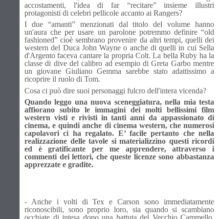
accostamenti, l'idea di far “recitare” insieme illustri
protagonisti di celebri pellicole accanto ai Rangers?
I due “amanti” menzionati dal titolo del volume hanno
un'aura che per usare un parolone potremmo definire “old
fashioned” cioè sembrano provenire da altri tempi, quelli dei
western del Duca John Wayne o anche di quelli in cui Sella
d'Argento faceva cantare la propria Colt. La bella Ruby ha la
classe di dive del calibro ad esempio di Greta Garbo mentre
un giovane Giuliano Gemma sarebbe stato adattissimo a
ricoprire il ruolo di Tom.
Cosa ci può dire suoi personaggi fulcro dell'intera vicenda?
Quando leggo una nuova sceneggiatura, nella mia testa
affiorano subito le immagini dei molti bellissimi film
western visti e rivisti in tanti anni da appassionato di
cinema, e quindi anche di cinema western, che numerosi
capolavori ci ha regalato. E’ facile pertanto che nella
realizzazione delle tavole si materializzino questi ricordi
ed è gratificante per me apprendere, attraverso i
commenti dei lettori, che queste licenze sono abbastanza
apprezzate e gradite.
- Anche i volti di Tex e Carson sono immediatamente
riconoscibili, sono proprio loro, sia quando si scambiano
occhiate di intesa dopo una battuta del Vecchio Cammello,