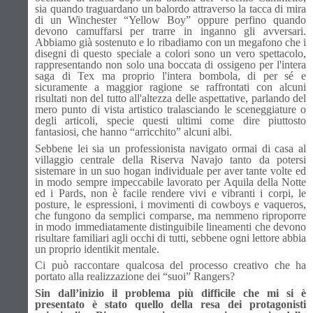
sia quando traguardano un balordo attraverso la tacca di mira
di un Winchester “Yellow Boy” oppure perfino quando
devono camuffarsi per trarre in inganno gli avversari.
Abbiamo già sostenuto e lo ribadiamo con un megafono che i
disegni di questo speciale a colori sono un vero spettacolo,
rappresentando non solo una boccata di ossigeno per l'intera
saga di Tex ma proprio l'intera bombola, di per sé e
sicuramente a maggior ragione se raffrontati con alcuni
risultati non del tutto all'altezza delle aspettative, parlando del
mero punto di vista artistico tralasciando le sceneggiature o
degli articoli, specie questi ultimi come dire piuttosto
fantasiosi, che hanno “arricchito” alcuni albi.
Sebbene lei sia un professionista navigato ormai di casa al
villaggio centrale della Riserva Navajo tanto da potersi
sistemare in un suo hogan individuale per aver tante volte ed
in modo sempre impeccabile lavorato per Aquila della Notte
ed i Pards, non è facile rendere vivi e vibranti i corpi, le
posture, le espressioni, i movimenti di cowboys e vaqueros,
che fungono da semplici comparse, ma nemmeno riproporre
in modo immediatamente distinguibile lineamenti che devono
risultare familiari agli occhi di tutti, sebbene ogni lettore abbia
un proprio identikit mentale.
Ci può raccontare qualcosa del processo creativo che ha
portato alla realizzazione dei “suoi” Rangers?
Sin dall’inizio il problema più difficile che mi si è
presentato è stato quello della resa dei protagonisti