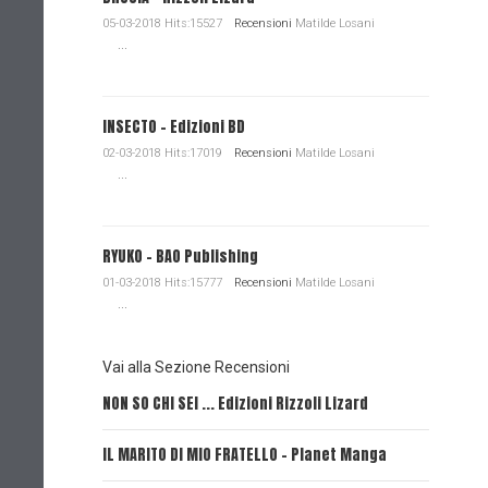
05-03-2018 Hits:15527
Recensioni
Matilde Losani
...
INSECTO - Edizioni BD
02-03-2018 Hits:17019
Recensioni
Matilde Losani
...
RYUKO - BAO Publishing
01-03-2018 Hits:15777
Recensioni
Matilde Losani
...
Vai alla Sezione Recensioni
NON SO CHI SEI ... Edizioni Rizzoli Lizard
L'EROE E
IL MARITO DI MIO FRATELLO - Planet Manga
SerVamp