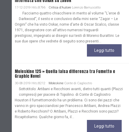
Intervista con OSKAR su ZAGOR
17-12-2019 Hits:8796
Critica d'Autore
Lorenzo Barruscotto
Facciamo quattro chiacchiere in merito al volume “L'eroe di
Darkwood”, il sesto e conclusivo della mini serie “Zagor – Le
Origini” che ha visto Oskar, nome d'arte di Oscar Scalco, classe
1971, disegnatore con all'attivo numerosi traguardi
prestigiosi, impegnato ai disegni sui testi di Moreno Burattini. Le
sue due opere che vedrete di seguito sono presenti...
Leggi tutto
Moleskine 125 » Quella falsa differenza tra Fumetto e
Graphic Novel
30-08-2019 Hits:8212
Moleskine
Conte di Cagliostro
Sottotitolo: Artibani e Recchioni avanti, dietro tutti quanti (Plazzi
compreso) per piacere di Topolino. di Conte di Cagliostro
Houston il fumettomondo ha un problema. Ci sono dei pazzi che
vanno in giro spacciandosi per Francesco Artibani, Andrea Plazzi
e Roberto Recchioni? O Artibani, Plazzi e Recchioni sono pazzi?
Ricapitoliamo. Qualche giorno fa, il...
Leggi tutto