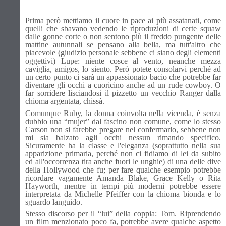
Prima però mettiamo il cuore in pace ai più assatanati, come
quelli che sbavano vedendo le riproduzioni di certe squaw
dalle gonne corte o non sentono più il freddo pungente delle
mattine autunnali se pensano alla bella, ma tutt'altro che
piacevole (giudizio personale sebbene ci siano degli elementi
oggettivi) Lupe: niente cosce al vento, neanche mezza
caviglia, amigos, lo siento. Però potete consolarvi perché ad
un certo punto ci sarà un appassionato bacio che potrebbe far
diventare gli occhi a cuoricino anche ad un rude cowboy. O
far sorridere lisciandosi il pizzetto un vecchio Ranger dalla
chioma argentata, chissà.
Comunque Ruby, la donna coinvolta nella vicenda, è senza
dubbio una “mujer” dal fascino non comune, come lo stesso
Carson non si farebbe pregare nel confermarlo, sebbene non
mi sia balzato agli occhi nessun rimando specifico.
Sicuramente ha la classe e l'eleganza (soprattutto nella sua
apparizione primaria, perché non ci fidiamo di lei da subito
ed all'occorrenza tira anche fuori le unghie) di una delle dive
della Hollywood che fu; per fare qualche esempio potrebbe
ricordare vagamente Amanda Blake, Grace Kelly o Rita
Hayworth, mentre in tempi più moderni potrebbe essere
interpretata da Michelle Pfeiffer con la chioma bionda e lo
sguardo languido.
Stesso discorso per il “lui” della coppia: Tom. Riprendendo
un film menzionato poco fa, potrebbe avere qualche aspetto