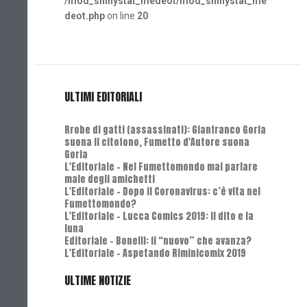
/mod_shinystat_medeot/mod_shinystat_me
deot.php
on line
20
ULTIMI EDITORIALI
Rrobe di gatti (assassinati): Gianfranco Goria
suona il citofono, Fumetto d'Autore suona
Goria
L'Editoriale - Nel Fumettomondo mai parlare
male degli amichetti
L'Editoriale - Dopo il Coronavirus: c’è vita nel
Fumettomondo?
L'Editoriale - Lucca Comics 2019: Il dito e la
luna
Editoriale - Bonelli: il “nuovo” che avanza?
L'Editoriale - Aspetando Riminicomix 2019
ULTIME NOTIZIE