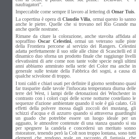
naufragatori”.
Impeccabile come sempre il lavoro al lettering di
Omar Tuis
.
La copertina è opera di
Claudio Villa
, ormai questo lo sanno
anche le pietre. Quelle che si trovano nel Rio Grande ma
anche quelle nostrane.
Rimane da citare la colorazione, anche stavolta affidata al
sopraffino
Oscar Celestini
, ormai un veterano sulle piste
della Frontiera percorse al servizio dei Rangers. Celestini
adatta perfettamente il suo stile alle chine di Scascitelli ed il
dinamico duo sforna un prodotto finale che raggiunge livelli
elevatissimi di arte come non tante volte specie negli ultimi
anni abbiamo ammirato nella serie dei Color ma anche in
generale sulle testate della Fabbrica dei sogni, a causa di
qualche scivolone di troppo.
I toni caldi e chiari usati per definire il giorno sembrano quasi
far trasparire dalle tavole l'infuocata temperatura diurna delle
terre del West, i lampi delle detonazioni dei Winchester in
contrasto con i colori cupi delle scene notturne costellano le
sequenze d'azione ambientate quando il sole è già calato. Gli
effetti della polvere mossa dagli zoccoli dei mustang, gli
schizzi d'acqua e di azzurro quando si attraversa guardinghi
un guado che potrebbe essere un luogo ideale per un
agguato, le atmosfere contenute di una stanza quando si sta
per spegnere la candela e concedersi un meritato sonno
ristoratore, tenendo però la Colt non troppo lontana, sono tutti
elementi che rendono reale un racconto di fantasia, che