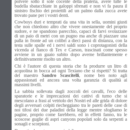
polvere sotto il sole cocente della prateria, avere tutte le
budella sbatacchiate in galoppi sfrenati e non vi fa paura il
sinistro fischio dei proiettili ad un palmo dalla zucca avete
trovato pane per i vostri denti.
Cowboys duri e temprati da una vita in sella, uomini giusti
che non chiedono altro che vivere onestamente del proprio
sudore, e ne spandono parecchio, capaci di farvi svolazzare
di un paio di metri con un pugno ma anche di piazzare una
palla in fronte ad un colibrì a dieci passi di distanza, con la
testa sulle spalle ed i nervi saldi sono i coprotagonisti della
vicenda al fianco di Tex e Carson, trascinati come spesso
avviene in un guaio subito dopo averne brillantemente e
definitivamente risolto un altro.
Chi è l'autore di questa storia che fa produrre un litro di
acquolina in bocca ad ogni Texiano che si rispetti? Si tratta
del maestro
Sandro Scascitelli
, nome ben noto agli
appassionati ed ancora una volta garanzia di qualità ai
massimi livelli.
La sabbia sollevata dagli zoccoli dei cavalli, l'eco delle
sparatorie e le imprecazioni dei cattivi di turno che si
mescolano a frasi al vetriolo dei Nostri ed alle grida di dolore
degli avversari colpiti riecheggiano tra le pareti delle case di
noi tifosi dei due paladini della legge mentre sfogliamo le
pagine, proprio come farebbero, ed in effetti fanno, tra le
scoscese guglie di aspri canyons popolati solo da serpenti a
sonagli e scorpioni.