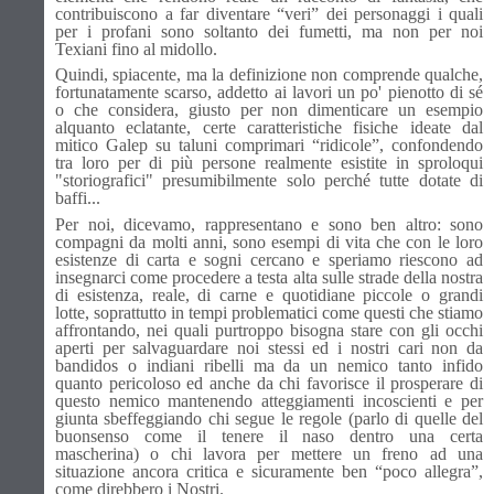
contribuiscono a far diventare “veri” dei personaggi i quali
per i profani sono soltanto dei fumetti, ma non per noi
Texiani fino al midollo.
Quindi, spiacente, ma la definizione non comprende qualche,
fortunatamente scarso, addetto ai lavori un po' pienotto di sé
o che considera, giusto per non dimenticare un esempio
alquanto eclatante, certe caratteristiche fisiche ideate dal
mitico Galep su taluni comprimari “ridicole”, confondendo
tra loro per di più persone realmente esistite in sproloqui
"storiografici" presumibilmente solo perché tutte dotate di
baffi...
Per noi, dicevamo, rappresentano e sono ben altro: sono
compagni da molti anni, sono esempi di vita che con le loro
esistenze di carta e sogni cercano e speriamo riescono ad
insegnarci come procedere a testa alta sulle strade della nostra
di esistenza, reale, di carne e quotidiane piccole o grandi
lotte, soprattutto in tempi problematici come questi che stiamo
affrontando, nei quali purtroppo bisogna stare con gli occhi
aperti per salvaguardare noi stessi ed i nostri cari non da
bandidos o indiani ribelli ma da un nemico tanto infido
quanto pericoloso ed anche da chi favorisce il prosperare di
questo nemico mantenendo atteggiamenti incoscienti e per
giunta sbeffeggiando chi segue le regole (parlo di quelle del
buonsenso come il tenere il naso dentro una certa
mascherina) o chi lavora per mettere un freno ad una
situazione ancora critica e sicuramente ben “poco allegra”,
come direbbero i Nostri.