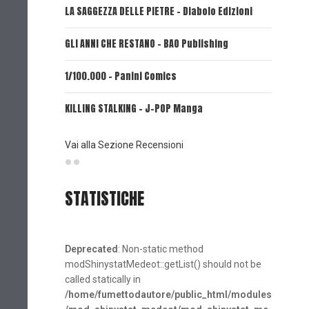
LA SAGGEZZA DELLE PIETRE - Diabolo Edizioni
REVERIE 
GLI ANNI CHE RESTANO - BAO Publishing
FIRE PUN
1/100.000 - Panini Comics
MY CAPR
KILLING STALKING - J-POP Manga
PSYCO-P
(Planet
Vai alla Sezione Recensioni
STATISTICHE
Deprecated
: Non-static method
modShinystatMedeot::getList() should not be
called statically in
/home/fumettodautore/public_html/modules