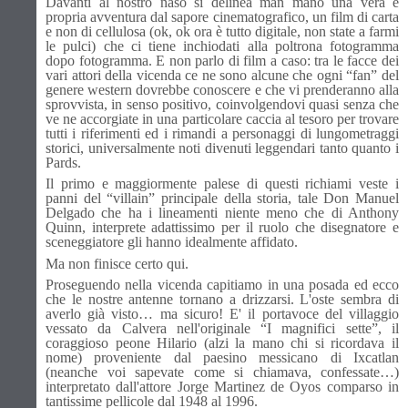
Davanti al nostro naso si delinea man mano una vera e
propria avventura dal sapore cinematografico, un film di carta
e non di cellulosa (ok, ok ora è tutto digitale, non state a farmi
le pulci) che ci tiene inchiodati alla poltrona fotogramma
dopo fotogramma. E non parlo di film a caso: tra le facce dei
vari attori della vicenda ce ne sono alcune che ogni “fan” del
genere western dovrebbe conoscere e che vi prenderanno alla
sprovvista, in senso positivo, coinvolgendovi quasi senza che
ve ne accorgiate in una particolare caccia al tesoro per trovare
tutti i riferimenti ed i rimandi a personaggi di lungometraggi
storici, universalmente noti divenuti leggendari tanto quanto i
Pards.
Il primo e maggiormente palese di questi richiami veste i
panni del “villain” principale della storia, tale Don Manuel
Delgado che ha i lineamenti niente meno che di Anthony
Quinn, interprete adattissimo per il ruolo che disegnatore e
sceneggiatore gli hanno idealmente affidato.
Ma non finisce certo qui.
Proseguendo nella vicenda capitiamo in una posada ed ecco
che le nostre antenne tornano a drizzarsi. L'oste sembra di
averlo già visto… ma sicuro! E' il portavoce del villaggio
vessato da Calvera nell'originale “I magnifici sette”, il
coraggioso peone Hilario (alzi la mano chi si ricordava il
nome) proveniente dal paesino messicano di Ixcatlan
(neanche voi sapevate come si chiamava, confessate…)
interpretato dall'attore Jorge Martinez de Oyos comparso in
tantissime pellicole dal 1948 al 1996.