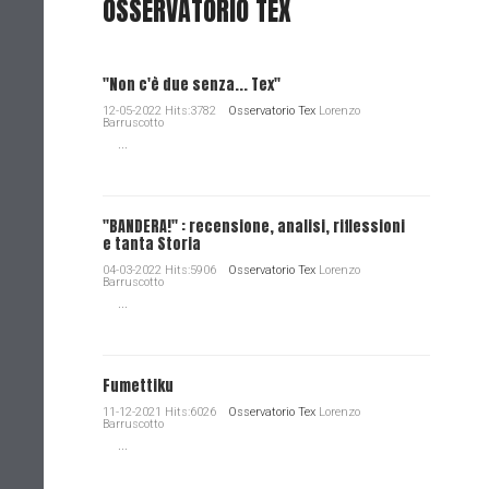
OSSERVATORIO TEX
"Non c'è due senza... Tex"
12-05-2022 Hits:3782
Osservatorio Tex
Lorenzo
Barruscotto
...
"BANDERA!" : recensione, analisi, riflessioni
e tanta Storia
04-03-2022 Hits:5906
Osservatorio Tex
Lorenzo
Barruscotto
...
Fumettiku
11-12-2021 Hits:6026
Osservatorio Tex
Lorenzo
Barruscotto
...