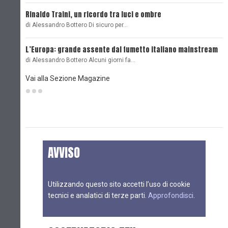
Rinaldo Traini, un ricordo tra luci e ombre
L
di Alessandro Bottero Di sicuro per…
O
L’Europa: grande assente dal fumetto italiano mainstream
B
di Alessandro Bottero Alcuni giorni fa…
D
Vai alla Sezione Magazine
AVVISO
Utilizzando questo sito accetti l’uso di cookie
tecnici e analatici di terze parti.
Approfondisci
.