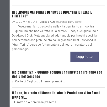
RECENSIONE CARTONATO DEADWOOD DICK "TRA IL TEXAS E
L'INFERNO"
29-07-2019 Hits:9043
Critica d'Autore
Lorenzo Barruscotto
"Avete mai fatto caso che nella vita ogni tanto si incontra
qualcuno che non va fatto in…alberare?” Ecco, quel qualcuno è
Deadwood Dick. Mutuandola ed adattandola per i nostri scopi, la
celeberrima frase pronunciata da un granitico Clint Eastwood in
“Gran Torino” serve perfettamente a delineare il carattere del
personaggio...
Leggi tutto
Moleskine 124 » Quando scappa un fumettosauro dallo zoo
C
del fumettomondo
P
di Conte di Cagliostro Interrompiamo il…
D
Il Duce, la storia di Mussolini che la Panini non vi farà mai
L
leggere...
L
...Fumetto d'Autore ve la presenta…
L