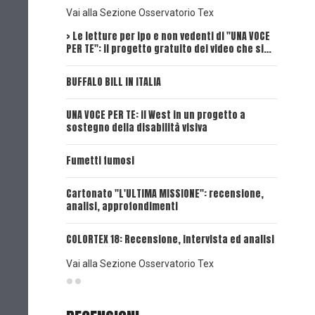
Vai alla Sezione Osservatorio Tex
> Le letture per ipo e non vedenti di "UNA VOCE
Intervi
PER TE": il progetto gratuito dei video che si…
Dick, Tex
BUFFALO BILL IN ITALIA
UNA VOCE
UNA VOCE PER TE: il West in un progetto a
UNA VOCE
sostegno della disabilità visiva
UNA VOCE
Fumetti fumosi
UNA VOCE
Cartonato "L'ULTIMA MISSIONE": recensione,
analisi, approfondimenti
UNA VOCE
COLORTEX 18: Recensione, intervista ed analisi
Vai alla Sezione Osservatorio Tex