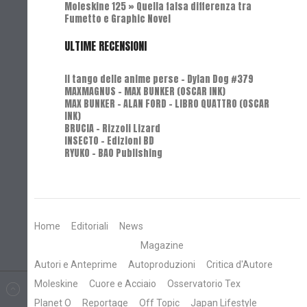
Moleskine 125 » Quella falsa differenza tra
Fumetto e Graphic Novel
ULTIME RECENSIONI
Il tango delle anime perse - Dylan Dog #379
MAXMAGNUS – MAX BUNKER (OSCAR INK)
MAX BUNKER – ALAN FORD – LIBRO QUATTRO (OSCAR
INK)
BRUCIA - Rizzoli Lizard
INSECTO - Edizioni BD
RYUKO - BAO Publishing
Home
Editoriali
News
Magazine
Autori e Anteprime
Autoproduzioni
Critica d'Autore
Moleskine
Cuore e Acciaio
Osservatorio Tex
Planet O
Reportage
Off Topic
Japan Lifestyle