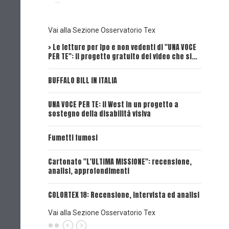
...
Vai alla Sezione Osservatorio Tex
> Le letture per ipo e non vedenti di "UNA VOCE
Intervi
PER TE": il progetto gratuito dei video che si…
Dick, Tex
BUFFALO BILL IN ITALIA
UNA VOCE
UNA VOCE PER TE: il West in un progetto a
UNA VOCE
sostegno della disabilità visiva
UNA VOCE
Fumetti fumosi
UNA VOCE
Cartonato "L'ULTIMA MISSIONE": recensione,
analisi, approfondimenti
UNA VOCE
COLORTEX 18: Recensione, intervista ed analisi
Vai alla Sezione Osservatorio Tex