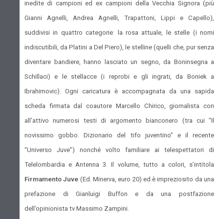
inedite di campioni ed ex campioni della Vecchia Signora (più
Gianni Agnelli, Andrea Agnelli, Trapattoni, Lippi e Capello),
suddivisi in quattro categorie: la rosa attuale, le stelle (i nomi
indiscutibili, da Platini a Del Piero), le stelline (quelli che, pur senza
diventare bandiere, hanno lasciato un segno, da Boninsegna a
Schillaci) e le stellacce (i reprobi e gli ingrati, da Boniek a
Ibrahimovic). Ogni caricatura è accompagnata da una sapida
scheda firmata dal coautore Marcello Chirico, giornalista con
all’attivo numerosi testi di argomento bianconero (tra cui “Il
novissimo gobbo. Dizionario del tifo juventino” e il recente
“Universo Juve”) nonché volto familiare ai telespettatori di
Telelombardia e Antenna 3. Il volume, tutto a colori, s’intitola
Firmamento Juve
(Ed. Minerva, euro 20) ed è impreziosito da una
prefazione di Gianluigi Buffon e da una postfazione
dell’opinionista tv Massimo Zampini.