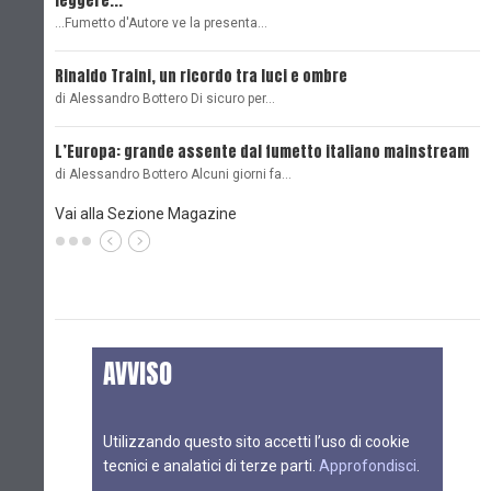
leggere...
L
...Fumetto d'Autore ve la presenta…
L
Rinaldo Traini, un ricordo tra luci e ombre
L
di Alessandro Bottero Di sicuro per…
O
L’Europa: grande assente dal fumetto italiano mainstream
B
di Alessandro Bottero Alcuni giorni fa…
D
Vai alla Sezione Magazine
AVVISO
Utilizzando questo sito accetti l’uso di cookie
tecnici e analatici di terze parti.
Approfondisci
.