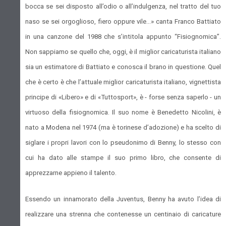
bocca se sei disposto all’odio o all’indulgenza, nel tratto del tuo
naso se sei orgoglioso, fiero oppure vile…» canta Franco Battiato
in una canzone del 1988 che s’intitola appunto “Fisiognomica”.
Non sappiamo se quello che, oggi, è il miglior caricaturista italiano
sia un estimatore di Battiato e conosca il brano in questione. Quel
che è certo è che l’attuale miglior caricaturista italiano, vignettista
principe di «Libero» e di «Tuttosport», è - forse senza saperlo - un
virtuoso della fisiognomica. Il suo nome è Benedetto Nicolini, è
nato a Modena nel 1974 (ma è torinese d’adozione) e ha scelto di
siglare i propri lavori con lo pseudonimo di Benny, lo stesso con
cui ha dato alle stampe il suo primo libro, che consente di
apprezzarne appieno il talento.
Essendo un innamorato della Juventus, Benny ha avuto l’idea di
realizzare una strenna che contenesse un centinaio di caricature