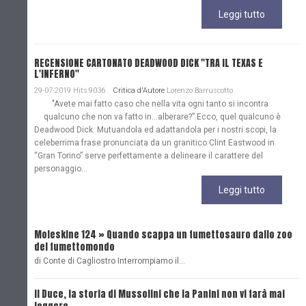
Leggi tutto
RECENSIONE CARTONATO DEADWOOD DICK "TRA IL TEXAS E
L'INFERNO"
29-07-2019 Hits:9036
Critica d'Autore
Lorenzo Barruscotto
"Avete mai fatto caso che nella vita ogni tanto si incontra
qualcuno che non va fatto in…alberare?” Ecco, quel qualcuno è
Deadwood Dick. Mutuandola ed adattandola per i nostri scopi, la
celeberrima frase pronunciata da un granitico Clint Eastwood in
“Gran Torino” serve perfettamente a delineare il carattere del
personaggio...
Leggi tutto
Moleskine 124 » Quando scappa un fumettosauro dallo zoo
C
del fumettomondo
P
di Conte di Cagliostro Interrompiamo il…
D
Il Duce, la storia di Mussolini che la Panini non vi farà mai
L