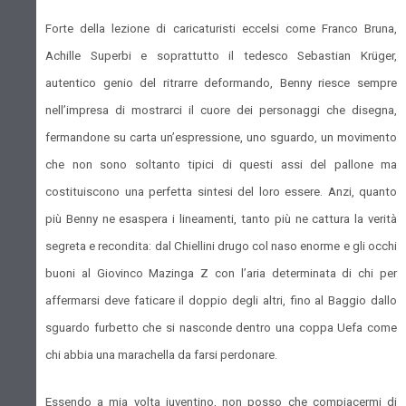
Forte della lezione di caricaturisti eccelsi come Franco Bruna,
Achille Superbi e soprattutto il tedesco Sebastian Krüger,
autentico genio del ritrarre deformando, Benny riesce sempre
nell’impresa di mostrarci il cuore dei personaggi che disegna,
fermandone su carta un’espressione, uno sguardo, un movimento
che non sono soltanto tipici di questi assi del pallone ma
costituiscono una perfetta sintesi del loro essere. Anzi, quanto
più Benny ne esaspera i lineamenti, tanto più ne cattura la verità
segreta e recondita: dal Chiellini drugo col naso enorme e gli occhi
buoni al Giovinco Mazinga Z con l’aria determinata di chi per
affermarsi deve faticare il doppio degli altri, fino al Baggio dallo
sguardo furbetto che si nasconde dentro una coppa Uefa come
chi abbia una marachella da farsi perdonare.
Essendo a mia volta juventino, non posso che compiacermi di