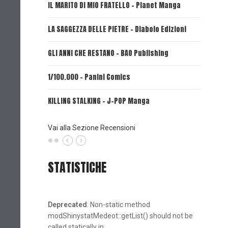
IL MARITO DI MIO FRATELLO - Planet Manga
SerVamp
LA SAGGEZZA DELLE PIETRE - Diabolo Edizioni
REVERIE 
GLI ANNI CHE RESTANO - BAO Publishing
FIRE PUN
1/100.000 - Panini Comics
MY CAPR
KILLING STALKING - J-POP Manga
PSYCO-P
(Planet
Vai alla Sezione Recensioni
STATISTICHE
Deprecated
: Non-static method
modShinystatMedeot::getList() should not be
called statically in