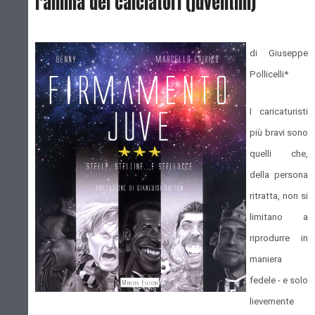
l'anima dei calciatori (juventini)
di Giuseppe
Pollicelli*
I caricaturisti
più bravi sono
quelli che,
della persona
ritratta, non si
limitano a
riprodurre in
maniera
fedele - e solo
lievemente