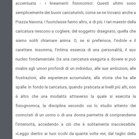
accentuata - i lineamenti fisionomici. Questi ultimi sono
semplicemente dei buoni caricaturisti, come se ne trovano anche a
Piazza Navona. I fuoriclasse fanno altro, e di più. I rari maestri della
caricatura riescono a cogliere, del soggetto disegnato, quella che
siamo soliti chiamare anima. O, se si preferisce, l’indole e il
carattere. Insomma, l’intima essenza di una personalità, il suo
nucleo fondamentale. Da una caricatura eseguita a dovere si può
risalire agli umori profondi di un individuo, alle sue ambizioni, alle
frustrazioni, alle esperienze accumulate, alla storia che ha alle
spalle. In fondo la caricatura, quando praticata ai livelli più alti, non
è altro che una modalità attraverso la quale si esercita la
fisiognomica, la disciplina secondo cui lo studio attento dei
connotati di un uomo o di una donna permette di comprenderne
l’interiorità, accedendo a ciò che è solitamente inaccessibile.
«Leggo dentro ai tuoi occhi da quante volte vivi, dal taglio della