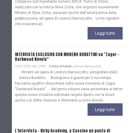
comparsa sull'importante numero 300 di “Fumo di China”,
realizzata con la mitica Silvia Ziche, che ringrazio nuovamente.
Ritratto di Silvia Ziche, visionato anche dall'artista prima della
pubblicazione, ad opera di Lorenzo Barruscotto. Le tre vignette
che troverete ad...
Leggi tutto
INTERVISTA ESCLUSIVA CON MORENO BURATTINI su "Zagor -
Darkwood Novels"
26-07-2020 Hits:7445
Critica d'Autore
Lorenzo Barruscotto
Ritratto ad opera di Lorenzo Barruscotto, autografato dallo
stesso Burattini. Buongiorno e grazie per il suo tempo.
Facciamo quattro chiacchiere sulla nuova miniserie di Zagor
“Darkwood Novels”. - Nel primo volume viene presentata ai lettori
questa nuova iniziativa editoriale targata Spirito con la Scure
anche con dotte citazioni e riferimenti ai Dime Novels...
Leggi tutto
L'Intervista - Kirby Academy, a Cassino un punto di