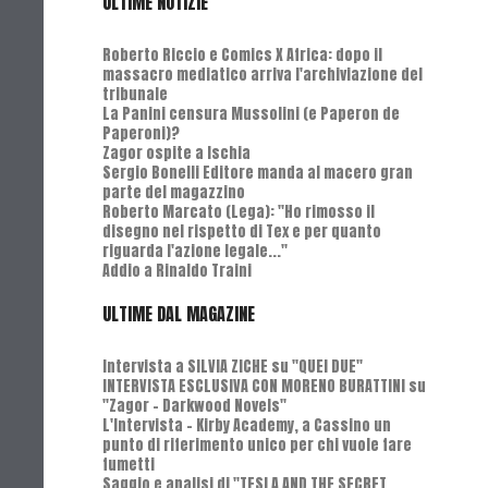
ULTIME NOTIZIE
Roberto Riccio e Comics X Africa: dopo il
massacro mediatico arriva l'archiviazione del
tribunale
La Panini censura Mussolini (e Paperon de
Paperoni)?
Zagor ospite a Ischia
Sergio Bonelli Editore manda al macero gran
parte del magazzino
Roberto Marcato (Lega): "Ho rimosso il
disegno nel rispetto di Tex e per quanto
riguarda l'azione legale..."
Addio a Rinaldo Traini
ULTIME DAL MAGAZINE
Intervista a SILVIA ZICHE su "QUEI DUE"
INTERVISTA ESCLUSIVA CON MORENO BURATTINI su
"Zagor - Darkwood Novels"
L'Intervista - Kirby Academy, a Cassino un
punto di riferimento unico per chi vuole fare
fumetti
Saggio e analisi di "TESLA AND THE SECRET