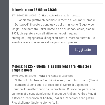
Intervista con OSKAR su ZAGOR
17-12-2019 Hits:8795
Critica d'Autore
Lorenzo Barruscotto
Facciamo quattro chiacchiere in merito al volume “L'eroe di
Darkwood”, il sesto e conclusivo della mini serie “Zagor – Le
Origini” che ha visto Oskar, nome d'arte di Oscar Scalco, classe
1971, disegnatore con all'attivo numerosi traguardi
prestigiosi, impegnato ai disegni sui testi di Moreno Burattini. Le
sue due opere che vedrete di seguito sono presenti...
Leggi tutto
Moleskine 125 » Quella falsa differenza tra Fumetto e
Graphic Novel
30-08-2019 Hits:8203
Moleskine
Conte di Cagliostro
Sottotitolo: Artibani e Recchioni avanti, dietro tutti quanti (Plazzi
compreso) per piacere di Topolino. di Conte di Cagliostro
Houston il fumettomondo ha un problema. Ci sono dei pazzi che
vanno in giro spacciandosi per Francesco Artibani, Andrea Plazzi
e Roberto Recchioni? O Artibani, Plazzi e Recchioni sono pazzi?
Ricapitoliamo. Qualche giorno fa, il...