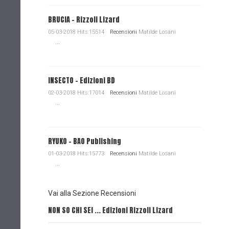
BRUCIA - Rizzoli Lizard
05-03-2018 Hits:15514
Recensioni
Matilde Losani
...
INSECTO - Edizioni BD
02-03-2018 Hits:17014
Recensioni
Matilde Losani
...
RYUKO - BAO Publishing
01-03-2018 Hits:15773
Recensioni
Matilde Losani
...
Vai alla Sezione Recensioni
NON SO CHI SEI ... Edizioni Rizzoli Lizard
L'EROE E