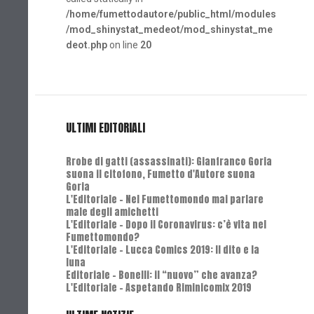
/home/fumettodautore/public_html/modules
/mod_shinystat_medeot/mod_shinystat_me
deot.php
on line
20
ULTIMI EDITORIALI
Rrobe di gatti (assassinati): Gianfranco Goria
suona il citofono, Fumetto d'Autore suona
Goria
L'Editoriale - Nel Fumettomondo mai parlare
male degli amichetti
L'Editoriale - Dopo il Coronavirus: c’è vita nel
Fumettomondo?
L'Editoriale - Lucca Comics 2019: Il dito e la
luna
Editoriale - Bonelli: il “nuovo” che avanza?
L'Editoriale - Aspetando Riminicomix 2019