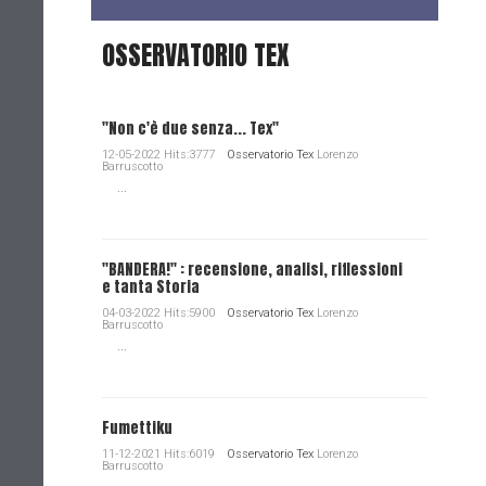
OSSERVATORIO TEX
"Non c'è due senza... Tex"
12-05-2022 Hits:3777
Osservatorio Tex
Lorenzo
Barruscotto
...
"BANDERA!" : recensione, analisi, riflessioni
e tanta Storia
04-03-2022 Hits:5900
Osservatorio Tex
Lorenzo
Barruscotto
...
Fumettiku
11-12-2021 Hits:6019
Osservatorio Tex
Lorenzo
Barruscotto