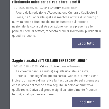
riferimento unico per chi vuole fare fumetti
17-01-2020 Hits:6265
Autori e Anteprime
Super User
A cura della redazione L'Associazione Culturale Cagliostro E-
Press, ha 15 anni alle spalle di meritoria attività di scountng di
nuovi talenti e diffusione del media fumetto sul territorio
nazionale: la storia dell'Associazione, sempre presente alle
principali fiere di settore, racconta di più di 150 volumi pubblicati in
questi tre lustri e...
Leggi tutto
Saggio e analisi di "TESLA AND THE SECRET LODGE"
17-12-2019 Hits:9235
Critica d'Autore
Lorenzo Barruscotto
La cover variant (a sinistra) e quella ufficiale (a destra)
Ucronia. Cosa significa questa parola? Con tale termine viene
indicato un genere di narrativa fantastica basato sulla premessa
che la storia del mondo abbia seguito un corso alternativo a
quello reale. Deriva dal greco e significa letteralmente “nessun
tempo”, analogamente a come...
Leggi tutto