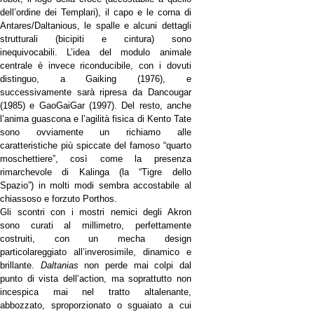
dell’ordine dei Templari), il capo e le corna di
Antares/Daltanious, le spalle e alcuni dettagli
strutturali (bicipiti e cintura) sono
inequivocabili. L’idea del modulo animale
centrale è invece riconducibile, con i dovuti
distinguo, a Gaiking (1976), e
successivamente sarà ripresa da Dancougar
(1985) e GaoGaiGar (1997). Del resto, anche
l’anima guascona e l’agilità fisica di Kento Tate
sono ovviamente un richiamo alle
caratteristiche più spiccate del famoso “quarto
moschettiere”, così come la presenza
rimarchevole di Kalinga (la “Tigre dello
Spazio”) in molti modi sembra accostabile al
chiassoso e forzuto Porthos.
Gli scontri con i mostri nemici degli Akron
sono curati al millimetro, perfettamente
costruiti, con un mecha design
particolareggiato all’inverosimile, dinamico e
brillante.
Daltanias
non perde mai colpi dal
punto di vista dell’action, ma soprattutto non
incespica mai nel tratto altalenante,
abbozzato, sproporzionato o sguaiato a cui