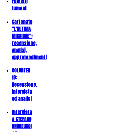
Fumetti
fumosi
Cartonato
"L'ULTIMA
MISSIONE":
recensione,
analisi,
approfondimenti
COLORTEX
18:
Recensione,
intervista
ed analisi
Intervista
a STEFANO
ANDREUCCI