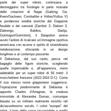
parte dei super robots continuava a
destreggiarsi tra fisiologie in parte mutuate
dalle creazioni di Nagai (Gaiking, Ga-
Keen/Gackeen, Combattler e Voltes/Vultus V)
e ponderose eredità storiche del Giappone
feudale e dei samurai (Zambot 3, Daitarn 3,
Daikengo, Baldios, Daiōja,
Goshogun/Gotriniton), il Daiapolon aveva
avuto l’ardore di ricalcare un’immagine sportiva
americana con acume e spirito di straordinaria
rielaborazione, sfociando in un design
longilineo e al contempo possente.
Il Daltanious, dal suo canto, pesca nel
bagaglio delle figure storiche, scegliendo
quella impensabile e, all’apparenza, meno
adattabile per un super robot di 56 metri: il
moschettiere francese (1622-1816 D.C). Come
il suo stesso nome giapponese suggerisce,
l’ispirazione predominante di Daltanias è
appunto Charles d’Artagnan, la creatura
immortale di Alexandre Dumas, comunque
basata su un militare realmente esistito nel
diciassettesimo secolo. I colori “europei” del
robot, il logo della croce (accostabile a quello