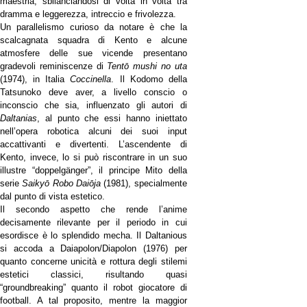
maestria, sbilanciandosi di volta in volta tra
dramma e leggerezza, intreccio e frivolezza.
Un parallelismo curioso da notare è che la
scalcagnata squadra di Kento e alcune
atmosfere delle sue vicende presentano
gradevoli reminiscenze di
Tentō mushi no uta
(1974), in Italia
Coccinella
. Il Kodomo della
Tatsunoko deve aver, a livello conscio o
inconscio che sia, influenzato gli autori di
Daltanias
, al punto che essi hanno iniettato
nell’opera robotica alcuni dei suoi input
accattivanti e divertenti. L’ascendente di
Kento, invece, lo si può riscontrare in un suo
illustre “doppelgänger”, il principe Mito della
serie
Saikyō Robo Daiōja
(1981), specialmente
dal punto di vista estetico.
Il secondo aspetto che rende l’anime
decisamente rilevante per il periodo in cui
esordisce è lo splendido mecha. Il Daltanious
si accoda a Daiapolon/Diapolon (1976) per
quanto concerne unicità e rottura degli stilemi
estetici classici, risultando quasi
“groundbreaking” quanto il robot giocatore di
football. A tal proposito, mentre la maggior