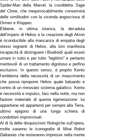
Spider-Man della Marvel, la cosiddetta
Saga
del Clone
, che inequivocabilmente conserverà
delle similitudini con la vicenda angosciosa di
Ormen e Kloppen.
Ebbene, in ultima istanza, la decaduta
dell’impero di Helios e la creazione degli Akron
è riconducibile alla mancanza di empatia degli
stessi regnanti di Helios, alla loro manifesta
incapacità di distinguere i Biodroidi quali esseri
umani in tutto e per tutto “legittimi” e pertanto
meritevoli di un trattamento dignitoso e perfino
esclusivo. In questo senso, è proprio Kento
l’emblema della necessità di un rinascimento
che possa riproporre Helios quale baluardo e
centro di un rinnovato sistema galattico. Kento
è necessità e impulso, faro nella notte, ma non
fautore materiale di questa rigenerazione: lui
appartiene ed apparterrà per sempre alla Terra,
ultimo epigono di una lunga schiera di
condottieri improvvisati.
Al di là delle disquisizioni filologiche sull’opera,
molte saranno le iconografie di
Mirai Robot
Daltanias
che resteranno impresse nella mente