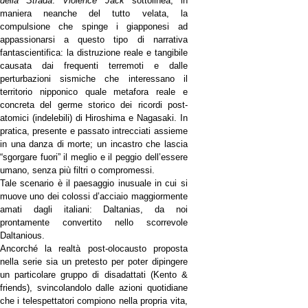
della Strada
.
Violence Jack
sottolinea, in
maniera neanche del tutto velata, la
compulsione che spinge i
g
iapponesi ad
appassionarsi a questo tipo di narrativa
fantascientifica: la distruzione reale e tangibile
causata dai frequenti terremoti e dalle
perturbazioni sismiche che interessano il
territorio nipponico quale metafora reale e
concreta del germe storico dei ricordi post-
atomici (indelebili) di Hiroshima e Nagasaki. In
pratica, presente e passato intrecciati assieme
in una danza di morte; un incastro che lascia
“sgorgare fuori” il meglio e il peggio dell’essere
umano, senza più filtri o compromessi.
Tale scenario è il paesaggio inusuale in cui si
muove uno dei colossi d’acciaio maggiormente
amati dagli italiani: Daltanias, da noi
prontamente convertito nello scorrevole
Daltanious.
Ancorché
la realtà post-olocausto proposta
nella serie
sia
un pretesto per poter dipingere
un particolare gruppo di disadattati (Kento &
friends), svincolandolo dalle azioni quotidiane
che i telespettatori compiono nella propria vita,