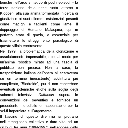
benché nell’arco sintetico di pochi episodi – la
terza sezione della serie ruota attorno a
Kloppen, alla sua anima tormentata in cerca di
giustizia e ai suoi dilemmi esistenziali pesanti
come macigni e taglienti come lame. Il
doppiaggio di Romano Malaspina, qui in
perfetto stato di grazia, è essenziale per
trasmettere lo struggimento psicologico di
questo villain controverso.
Nel 1979, la problematica della clonazione è
assolutamente impensabile, special modo per
un’anime robotico mirato ad una fascia di
pubblico ben precisa. Non a caso, la
trasposizione italiana dell'opera si scaraventa
su un termine (inesistente) addirittura più
complicato, “Biodroide”, pur di non esacerbare
eventuali polemiche etiche sulla soglia degli
schermi televisivi.
Daltanias
supera le
convenzioni dei seventies e fornisce un
precedente incredibile e inappuntabile per la
sci-fi imperniata sull’argomento.
Il fascino di questo dilemma si protrarrà
nell’immaginario collettivo e darà vita ad un
ciclo di tre anni (1994-1997) nell’epopea dello