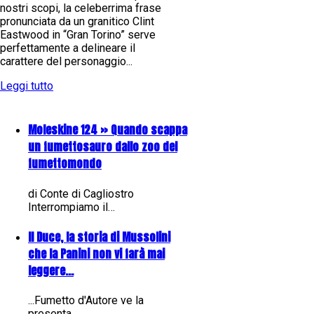
nostri scopi, la celeberrima frase
pronunciata da un granitico Clint
Eastwood in “Gran Torino” serve
perfettamente a delineare il
carattere del personaggio...
Leggi tutto
Moleskine 124 » Quando scappa
un fumettosauro dallo zoo del
fumettomondo
di Conte di Cagliostro
Interrompiamo il…
Il Duce, la storia di Mussolini
che la Panini non vi farà mai
leggere...
...Fumetto d'Autore ve la
presenta…