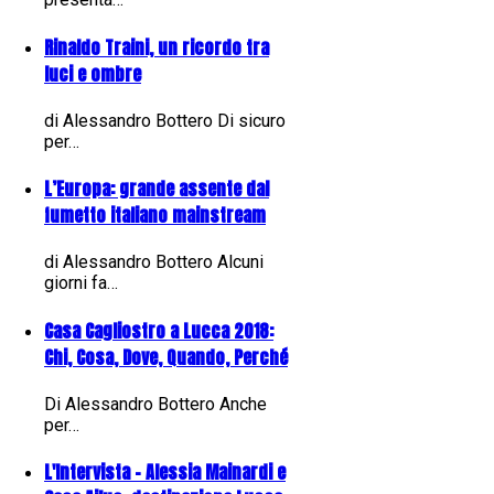
Rinaldo Traini, un ricordo tra
luci e ombre
di Alessandro Bottero Di sicuro
per…
L’Europa: grande assente dal
fumetto italiano mainstream
di Alessandro Bottero Alcuni
giorni fa…
Casa Cagliostro a Lucca 2018:
Chi, Cosa, Dove, Quando, Perché
Di Alessandro Bottero Anche
per…
L'Intervista - Alessia Mainardi e