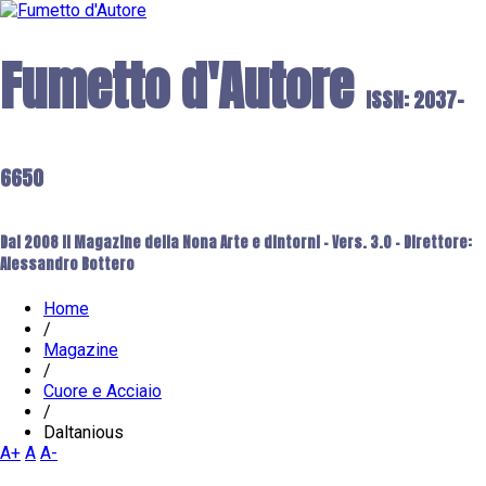
Fumetto d'Autore
ISSN: 2037-
6650
Dal 2008 il Magazine della Nona Arte e dintorni - Vers. 3.0 - Direttore:
Alessandro Bottero
Home
/
Magazine
/
Cuore e Acciaio
/
Daltanious
A+
A
A-