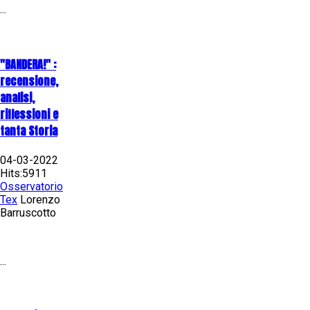
...
"BANDERA!" :
recensione,
analisi,
riflessioni e
tanta Storia
04-03-2022
Hits:5911
Osservatorio
Tex
Lorenzo
Barruscotto
...