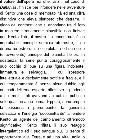
il valore dell’opera ma che, anzi, nel caso di
Daltanias
, finisce per infondere nelle avventure
di Kento una dose di memorabilità ed una cifra
distintiva che eleva piuttosto che detrarre. Il
gioco dei contrasti che si annodano tra di loro
in maniera stranamente plausibile non finisce
qui. Kento Tate, il nostro filo conduttore, è un
improbabile principe semi-extraterrestre, figlio
di una terrestre umile e proletaria ed un nobile
(e avvenente) principe del pianeta Helios. In
sostanza, la serie punta coraggiosamente il
suo occhio di bue su una figura indolente,
immatura e selvaggia, il cui spessore
intellettuale è decisamente sottile e fragile, e il
cui temperamento è senza alcun dubbio agli
antipodi dell’eroe esperto, riflessivo e prudente
a cui molti titoli avevano abituato il pubblico
solo qualche anno prima. Eppure, sono proprio
la passionalità prorompente, la genuinità
selvatica e l’energia “scoppiettante” a rendere
Kento un agente del cambiamento oltremodo
significativo. Kento rifiuta il suo retaggio
intergalattico ed il suo sangue blu, lui sente di
appartenere alla Terra e ad una vita umile o