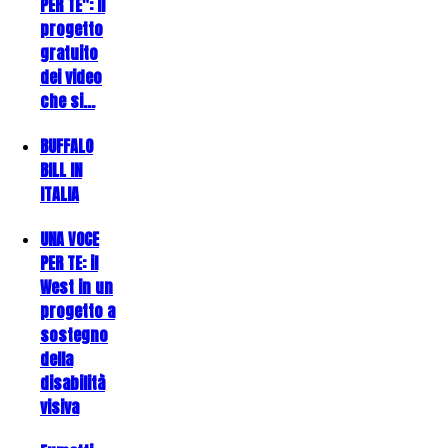
PER TE": il
progetto
gratuito
dei video
che si…
BUFFALO
BILL IN
ITALIA
UNA VOCE
PER TE: il
West in un
progetto a
sostegno
della
disabilità
visiva