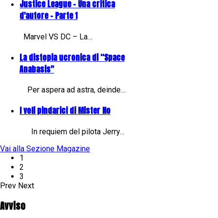
Justice League - Una critica
d'autore - Parte 1
Marvel VS DC – La…
La distopia ucronica di “Space
Anabasis"
Per aspera ad astra, deinde…
I voli pindarici di Mister No
In requiem del pilota Jerry…
Vai alla Sezione Magazine
1
2
3
Prev
Next
Avviso