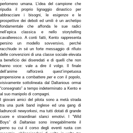
perlomeno umana. L’idea del campione che
ripudia il proprio lignaggio dinastico per
abbracciare i bisogni, le esigenze e le
prospettive dei deboli ed umili è un archetipo
fondamentale che affonda le sue radici
nell’epica classica e nello storytelling
cavalleresco. A conti fatti, Kento rappresenta
persino un modello sovversivo, perché
racchiude in sé un forte messaggio di rifiuto
delle convenzioni di una classe sociale elevata
a beneficio dei diseredati e di quelli che non
hanno voce: vale a dire il volgo. Il finale
dell’anime rafforzerà quest’impetuosa
propensione a combattere
per
e
con
il popolo,
visivamente sottolineata dal Daltanious ormai
“consegnato” a tempo indeterminato a Kento e
al suo manipolo di compagni.
I giovani amici del pilota sono a metà strada
tra una punk band inglese ed una gang di
ladruncoli newyorkesi, ma tutti dotati di grande
cuore e straordinari slanci emotivi. I “Wild
Boys” di
Daltanias
sono innegabilmente il
perno su cui il corso degli eventi ruota con