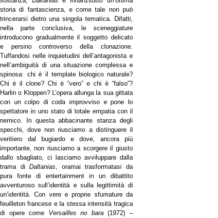
sostanza,
Daltanias
è innanzitutto un’ottima
storia di fantascienza, e come tale non può
trincerarsi dietro una singola tematica. Difatti,
nella parte conclusiva, le sceneggiature
introducono gradualmente il soggetto delicato
e persino controverso della clonazione.
Tuffandosi nelle inquietudini dell’antagonista e
nell’ambiguità di una situazione complessa e
spinosa: chi è il template biologico naturale?
Chi è il clone? Chi è “vero” e chi è “falso”?
Harlin o Kloppen? L’opera allunga la sua gittata
con un colpo di coda improvviso e pone lo
spettatore in uno stato di totale empatia con il
nemico. In questa abbacinante stanza degli
specchi, dove non riusciamo a distinguere il
veritiero dal bugiardo e dove, ancora più
importante, non riusciamo a scorgere il giusto
dallo sbagliato, ci lasciamo avviluppare dalla
trama di
Daltanias
, oramai trasformatasi da
pura fonte di entertainment in un dibattito
avventuroso sull’identità e sulla legittimità di
un’identità. Con vere e proprie sfumature da
feuilleton francese e la stessa intensità tragica
di opere come
Versailles no bara
(1972) –