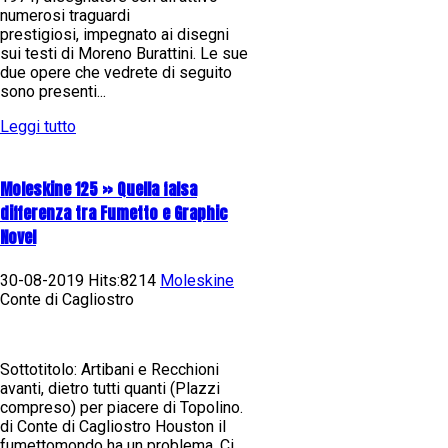
numerosi traguardi
prestigiosi, impegnato ai disegni
sui testi di Moreno Burattini. Le sue
due opere che vedrete di seguito
sono presenti...
Leggi tutto
Moleskine 125 » Quella falsa
differenza tra Fumetto e Graphic
Novel
30-08-2019 Hits:8214
Moleskine
Conte di Cagliostro
Sottotitolo: Artibani e Recchioni
avanti, dietro tutti quanti (Plazzi
compreso) per piacere di Topolino.
di Conte di Cagliostro Houston il
fumettomondo ha un problema. Ci