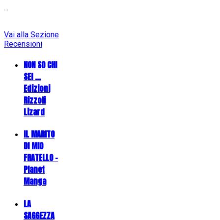
...
Vai alla Sezione
Recensioni
NON SO CHI
SEI ...
Edizioni
Rizzoli
Lizard
IL MARITO
DI MIO
FRATELLO -
Planet
Manga
LA
SAGGEZZA