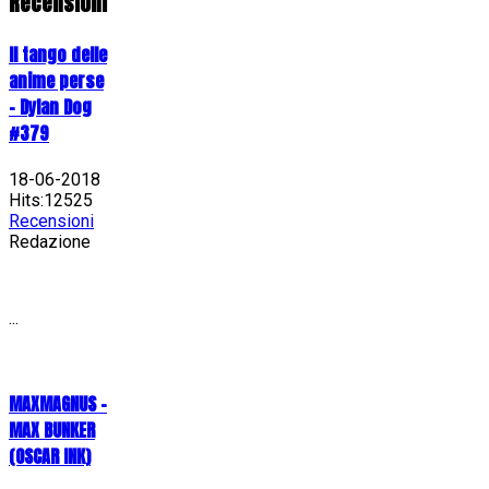
Recensioni
Il tango delle
anime perse
- Dylan Dog
#379
18-06-2018
Hits:12525
Recensioni
Redazione
...
MAXMAGNUS –
MAX BUNKER
(OSCAR INK)