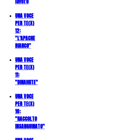
lavoro
UNA VOCE
PER TE(X)
12:
"L'APACHE
BIANCO"
UNA VOCE
PER TE(X)
11:
"DINAMITE"
UNA VOCE
PER TE(X)
10:
"RACCOLTO
INSANGUINATO"