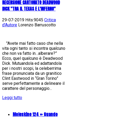
RECENSIONE CARTONATO DEADWOOD
DICK "TRA IL TEXAS E L'INFERNO"
29-07-2019 Hits:9045
Critica
d'Autore
Lorenzo Barruscotto
"Avete mai fatto caso che nella
vita ogni tanto si incontra qualcuno
che non va fatto in…alberare?”
Ecco, quel qualcuno è Deadwood
Dick. Mutuandola ed adattandola
per i nostri scopi, la celeberrima
frase pronunciata da un granitico
Clint Eastwood in “Gran Torino”
serve perfettamente a delineare il
carattere del personaggio...
Leggi tutto
Moleskine 124 » Quando