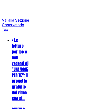
...
Vai alla Sezione
Osservatorio
Tex
> Le
letture
per ipo e
non
vedenti di
"UNA VOCE
PER TE": il
progetto
gratuito
dei video
che si…