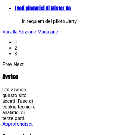
I voli pindarici di Mister No
In requiem del pilota Jerry…
Vai alla Sezione Magazine
1
2
3
Prev
Next
Avviso
Utilizzando
questo sito
accetti l’uso di
cookie tecnici e
analatici di
terze parti.
Approfondisci
.