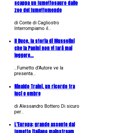
scappa un fumettosauro dallo
zoo del fumettomondo
di Conte di Cagliostro
Interrompiamo il…
Il Duce, la storia di Mussolini
che la Panini non vi farà mai
leggere...
...Fumetto d'Autore ve la
presenta…
Rinaldo Traini, un ricordo tra
luci e ombre
di Alessandro Bottero Di sicuro
per…
L’Europa: grande assente dal
fumetto italiano mainstream