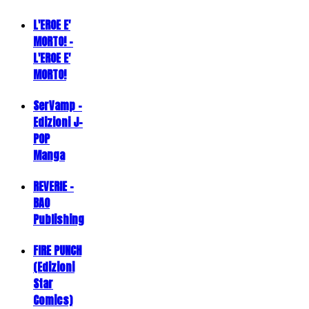
L'EROE E'
MORTO! -
L'EROE E'
MORTO!
SerVamp -
Edizioni J-
POP
Manga
REVERIE -
BAO
Publishing
FIRE PUNCH
(Edizioni
Star
Comics)