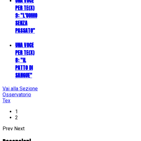
UNA VOCE
PER TE(X)
9: "L'UOMO
SENZA
PASSATO"
UNA VOCE
PER TE(X)
8: "IL
PATTO DI
SANGUE"
Vai alla Sezione
Osservatorio
Tex
1
2
Prev
Next