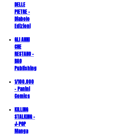
DELLE
PIETRE -
Diabolo
Edizioni
GLI ANNI
CHE
RESTANO -
BAO
Publishing
1/100.000
- Panini
Comics
KILLING
STALKING -
J-POP
Manga