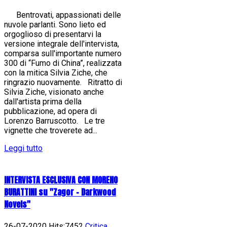
Bentrovati, appassionati delle
nuvole parlanti. Sono lieto ed
orgoglioso di presentarvi la
versione integrale dell'intervista,
comparsa sull'importante numero
300 di “Fumo di China”, realizzata
con la mitica Silvia Ziche, che
ringrazio nuovamente. Ritratto di
Silvia Ziche, visionato anche
dall'artista prima della
pubblicazione, ad opera di
Lorenzo Barruscotto. Le tre
vignette che troverete ad...
Leggi tutto
INTERVISTA ESCLUSIVA CON MORENO
BURATTINI su "Zagor - Darkwood
Novels"
26-07-2020 Hits:7452
Critica