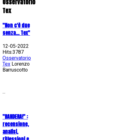
Osservatorio
Tex
"Non c'è due
senza... Tex"
12-05-2022
Hits:3787
Osservatorio
Tex
Lorenzo
Barruscotto
...
"BANDERA!" :
recensione,
analisi,
riflessioni e