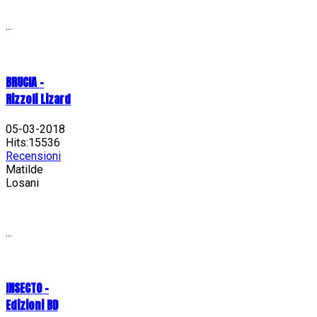
...
BRUCIA -
Rizzoli Lizard
05-03-2018
Hits:15536
Recensioni
Matilde
Losani
...
INSECTO -
Edizioni BD