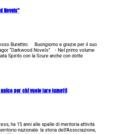
od Novels"
esso Burattini. Buongiorno e grazie per il suo
 Zagor “Darkwood Novels”. - Nel primo volume
rgata Spirito con la Scure anche con dotte
 unico per chi vuole fare fumetti
s, ha 15 anni alle spalle di meritoria attività
erritorio nazionale: la storia dell'Associazione,