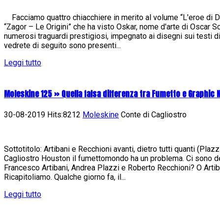
Facciamo quattro chiacchiere in merito al volume “L'eroe di Da
“Zagor – Le Origini” che ha visto Oskar, nome d'arte di Oscar Sc
numerosi traguardi prestigiosi, impegnato ai disegni sui testi 
vedrete di seguito sono presenti...
Leggi tutto
Moleskine 125 » Quella falsa differenza tra Fumetto e Graphic 
30-08-2019 Hits:8212
Moleskine
Conte di Cagliostro
Sottotitolo: Artibani e Recchioni avanti, dietro tutti quanti (Pla
Cagliostro Houston il fumettomondo ha un problema. Ci sono de
Francesco Artibani, Andrea Plazzi e Roberto Recchioni? O Artib
Ricapitoliamo. Qualche giorno fa, il...
Leggi tutto