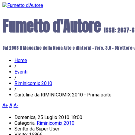
Fumetto d'Autore
ISSN: 2037-
Dal 2008 il Magazine della Nona Arte e dintorni - Vers. 3.0 - Direttore
Home
/
Eventi
/
Riminicomix 2010
/
Cartoline da RIMINICOMIX 2010 - Prima parte
A+
A
A-
Domenica, 25 Luglio 2010 18:00
Categoria:
Riminicomix 2010
Scritto da
Super User
Visite: 16866