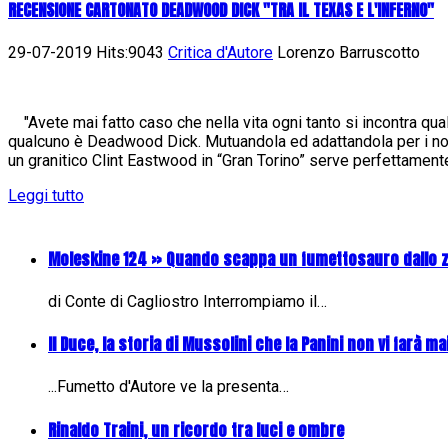
RECENSIONE CARTONATO DEADWOOD DICK "TRA IL TEXAS E L'INFERNO"
29-07-2019 Hits:9043
Critica d'Autore
Lorenzo Barruscotto
"Avete mai fatto caso che nella vita ogni tanto si incontra qua
qualcuno è Deadwood Dick. Mutuandola ed adattandola per i nost
un granitico Clint Eastwood in “Gran Torino” serve perfettamente 
Leggi tutto
Moleskine 124 » Quando scappa un fumettosauro dallo 
di Conte di Cagliostro Interrompiamo il…
Il Duce, la storia di Mussolini che la Panini non vi farà mai
...Fumetto d'Autore ve la presenta…
Rinaldo Traini, un ricordo tra luci e ombre