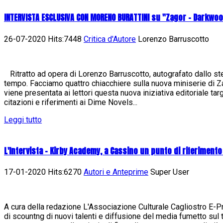
INTERVISTA ESCLUSIVA CON MORENO BURATTINI su "Zagor - Darkwo
26-07-2020 Hits:7448
Critica d'Autore
Lorenzo Barruscotto
Ritratto ad opera di Lorenzo Barruscotto, autografato dallo st
tempo. Facciamo quattro chiacchiere sulla nuova miniserie di
viene presentata ai lettori questa nuova iniziativa editoriale ta
citazioni e riferimenti ai Dime Novels...
Leggi tutto
L'Intervista - Kirby Academy, a Cassino un punto di riferimento
17-01-2020 Hits:6270
Autori e Anteprime
Super User
A cura della redazione L'Associazione Culturale Cagliostro E-Pres
di scountng di nuovi talenti e diffusione del media fumetto sul t