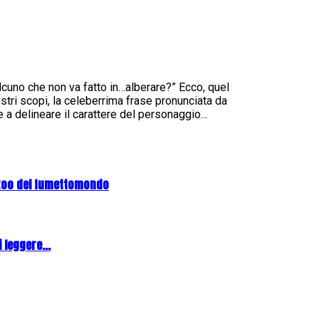
lcuno che non va fatto in…alberare?” Ecco, quel
ri scopi, la celeberrima frase pronunciata da
a delineare il carattere del personaggio...
zoo del fumettomondo
 leggere...