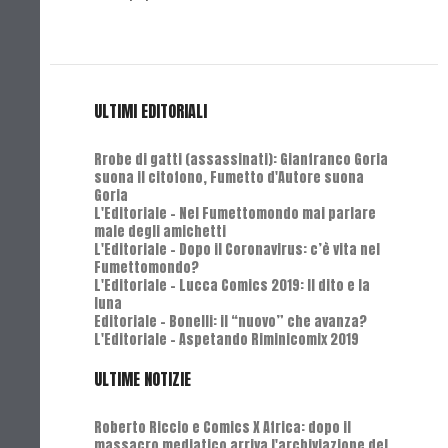
ULTIMI EDITORIALI
Rrobe di gatti (assassinati): Gianfranco Goria
suona il citofono, Fumetto d'Autore suona
Goria
L'Editoriale - Nel Fumettomondo mai parlare
male degli amichetti
L'Editoriale - Dopo il Coronavirus: c’è vita nel
Fumettomondo?
L'Editoriale - Lucca Comics 2019: Il dito e la
luna
Editoriale - Bonelli: il “nuovo” che avanza?
L'Editoriale - Aspetando Riminicomix 2019
ULTIME NOTIZIE
Roberto Riccio e Comics X Africa: dopo il
massacro mediatico arriva l'archiviazione del