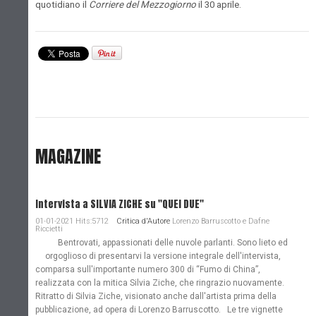
quotidiano il
Corriere del Mezzogiorno
il 30 aprile.
MAGAZINE
Intervista a SILVIA ZICHE su "QUEI DUE"
01-01-2021 Hits:5712
Critica d'Autore
Lorenzo Barruscotto e Dafne
Riccietti
Bentrovati, appassionati delle nuvole parlanti. Sono lieto ed
orgoglioso di presentarvi la versione integrale dell'intervista,
comparsa sull'importante numero 300 di “Fumo di China”,
realizzata con la mitica Silvia Ziche, che ringrazio nuovamente.
Ritratto di Silvia Ziche, visionato anche dall'artista prima della
pubblicazione, ad opera di Lorenzo Barruscotto. Le tre vignette