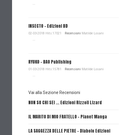
...
INSECTO - Edizioni BD
02-03-2018 Hits:17021
Recensioni
Matilde Losani
...
RYUKO - BAO Publishing
01-03-2018 Hits:15781
Recensioni
Matilde Losani
...
Vai alla Sezione Recensioni
NON SO CHI SEI ... Edizioni Rizzoli Lizard
L'EROE E
IL MARITO DI MIO FRATELLO - Planet Manga
SerVamp
LA SAGGEZZA DELLE PIETRE - Diabolo Edizioni
REVERIE 