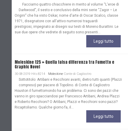
Facciamo quattro chiacchiere in merito al volume “L'eroe di
Darkwood”, il sesto e conclusivo della mini serie “Zagor – Le
Origini” che ha visto Oskar, nome d'arte di Oscar Scalco, classe
1971, disegnatore con all'attivo numerosi traguardi
prestigiosi, impegnato ai disegni sui testi di Moreno Burattini. Le
sue due opere che vedrete di seguito sono presenti...
Leggi tutto
Moleskine 125 » Quella falsa differenza tra Fumetto e
Graphic Novel
30-08-2019 Hits:8214
Moleskine
Conte di Cagliostro
Sottotitolo: Artibani e Recchioni avanti, dietro tutti quanti (Plazzi
compreso) per piacere di Topolino. di Conte di Cagliostro
Houston il fumettomondo ha un problema. Ci sono dei pazzi che
vanno in giro spacciandosi per Francesco Artibani, Andrea Plazzi
e Roberto Recchioni? O Artibani, Plazzi e Recchioni sono pazzi?
Ricapitoliamo. Qualche giorno fa, il...
Leggi tutto