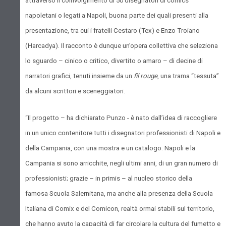
attraverso il coinvolgimento di 50 disegnatori di comics
napoletani o legati a Napoli, buona parte dei quali presenti alla
presentazione, tra cui i fratelli Cestaro (Tex) e Enzo Troiano
(Harcadya). Il racconto è dunque un’opera collettiva che seleziona
lo sguardo – cinico o critico, divertito o amaro – di decine di
narratori grafici, tenuti insieme da un
fil rouge
, una trama “tessuta”
da alcuni scrittori e sceneggiatori.
“Il progetto – ha dichiarato Punzo - è nato dall’idea di raccogliere
in un unico contenitore tutti i disegnatori professionisti di Napoli e
della Campania, con una mostra e un catalogo. Napoli e la
Campania si sono arricchite, negli ultimi anni, di un gran numero di
professionisti; grazie – in primis – al nucleo storico della
famosa Scuola Salernitana, ma anche alla presenza della Scuola
Italiana di Comix e del
Comicon, realtà ormai stabili sul territorio,
che hanno avuto la capacità di far circolare la cultura del fumetto e