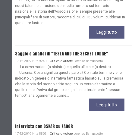
nuovi talenti e diffusione del media fumetto sul territorio
nazionale: la storia dell'Associazione, sempre presente alle
principali fiere di settore, racconta di più di 150 volumi pubblicati in
questi tre lustri e...
Leggi tutto
Saggio e analisi di "TESLA AND THE SECRET LODGE"
17-12-2019 Hits:9240
Critica d'Autore
Lorenzo Barruscotto
La cover variant (a sinistra) e quella ufficiale (a destra)
Ucronia. Cosa significa questa parola? Con tale termine viene
indicato un genere di narrativa fantastica basato sulla premessa
che la storia del mondo abbia seguito un corso alternativo a
quello reale. Deriva dal greco e significa letteralmente “nessun
tempo”, analogamente a come...
Leggi tutto
Intervista con OSKAR su ZAGOR
17-12-2019 Hits:8802
Critica d'Autore
Lorenzo Barruscotto