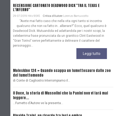
RECENSIONE CARTONATO DEADWOOD DICK "TRA IL TEXAS E
L'INFERNO"
29-07-2019 Hits:9045
Critica d'Autore
Lorenzo Barruscotto
"Avete mai fatto caso che nella vita ogni tanto si incontra
qualcuno che non va fatto in…alberare?” Ecco, quel qualcuno è
Deadwood Dick. Mutuandola ed adattandola per i nostri scopi, la
celeberrima frase pronunciata da un granitico Clint Eastwood in
“Gran Torino” serve perfettamente a delineare il carattere del
personaggio...
Leggi tutto
Moleskine 124 » Quando scappa un fumettosauro dallo zoo
C
del fumettomondo
P
di Conte di Cagliostro Interrompiamo il…
D
Il Duce, la storia di Mussolini che la Panini non vi farà mai
L
leggere...
L
...Fumetto d'Autore ve la presenta…
L
Rinaldo Traini, un ricordo tra luci e ombre
L