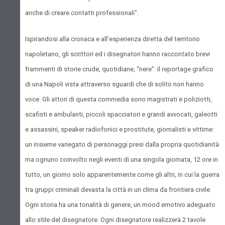
anche di creare contatti professionali”.
Ispirandosi alla cronaca e all’esperienza diretta del territorio
napoletano, gli scrittori ed i disegnatori hanno raccontato brevi
frammenti di storie crude, quotidiane, “nere”: il reportage grafico
di una Napoli vista attraverso sguardi che di solito non hanno
voce. Gli attori di questa commedia sono magistrati e poliziotti,
scafisti e ambulanti, piccoli spacciatori e grandi avvocati, galeotti
e assassini, speaker radiofonici e prostitute, giornalisti e vittime:
un insieme variegato di personaggi presi dalla propria quotidianità
ma ognuno coinvolto negli eventi di una singola giornata, 12 ore in
tutto, un giorno solo apparentemente come gli altri, in cui la guerra
tra gruppi criminali devasta la città in un clima da frontiera civile.
Ogni storia ha una tonalità di genere, un mood emotivo adeguato
allo stile del disegnatore. Ogni disegnatore realizzerà 2 tavole