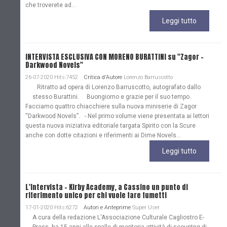
che troverete ad...
Leggi tutto
INTERVISTA ESCLUSIVA CON MORENO BURATTINI su "Zagor -
Darkwood Novels"
26-07-2020 Hits:7452
Critica d'Autore
Lorenzo Barruscotto
Ritratto ad opera di Lorenzo Barruscotto, autografato dallo
stesso Burattini. Buongiorno e grazie per il suo tempo.
Facciamo quattro chiacchiere sulla nuova miniserie di Zagor
“Darkwood Novels”. - Nel primo volume viene presentata ai lettori
questa nuova iniziativa editoriale targata Spirito con la Scure
anche con dotte citazioni e riferimenti ai Dime Novels...
Leggi tutto
L'Intervista - Kirby Academy, a Cassino un punto di
riferimento unico per chi vuole fare fumetti
17-01-2020 Hits:6272
Autori e Anteprime
Super User
A cura della redazione L'Associazione Culturale Cagliostro E-
Press, ha 15 anni alle spalle di meritoria attività di scountng di