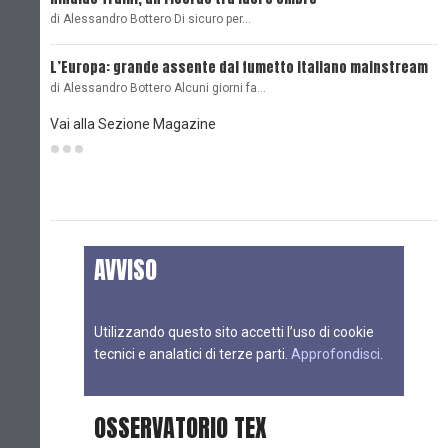
di Alessandro Bottero Di sicuro per…
O
L’Europa: grande assente dal fumetto italiano mainstream
B
di Alessandro Bottero Alcuni giorni fa…
D
Vai alla Sezione Magazine
AVVISO
Utilizzando questo sito accetti l’uso di cookie
tecnici e analatici di terze parti.
Approfondisci
.
OSSERVATORIO TEX