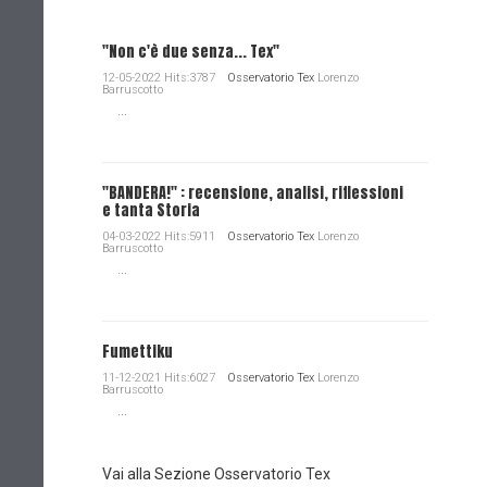
"Non c'è due senza... Tex"
12-05-2022 Hits:3787
Osservatorio Tex
Lorenzo
Barruscotto
...
"BANDERA!" : recensione, analisi, riflessioni
e tanta Storia
04-03-2022 Hits:5911
Osservatorio Tex
Lorenzo
Barruscotto
...
Fumettiku
11-12-2021 Hits:6027
Osservatorio Tex
Lorenzo
Barruscotto
...
Vai alla Sezione Osservatorio Tex