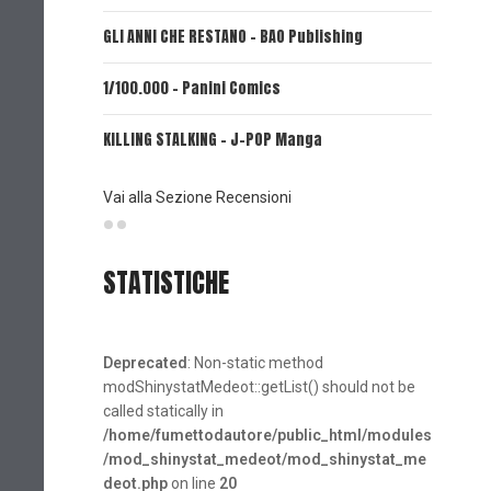
GLI ANNI CHE RESTANO - BAO Publishing
FIRE PUN
1/100.000 - Panini Comics
MY CAPR
KILLING STALKING - J-POP Manga
PSYCO-P
(Planet
Vai alla Sezione Recensioni
STATISTICHE
Deprecated
: Non-static method
modShinystatMedeot::getList() should not be
called statically in
/home/fumettodautore/public_html/modules
/mod_shinystat_medeot/mod_shinystat_me
deot.php
on line
20