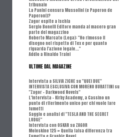
tribunale
La Panini censura Mussolini (e Paperon de
Paperoni)?
Zagor ospite a Ischia
Sergio Bonelli Editore manda al macero gran
parte del magazzino
Roberto Marcato (Lega): "Ho rimosso il
disegno nel rispetto di Tex e per quanto
riguarda l'azione legale..."
Addio a Rinaldo Traini
ULTIME DAL MAGAZINE
Intervista a SILVIA ZICHE su "QUEI DUE"
INTERVISTA ESCLUSIVA CON MORENO BURATTINI su
"Zagor - Darkwood Novels"
L'Intervista - Kirby Academy, a Cassino un
punto di riferimento unico per chi vuole fare
fumetti
Saggio e analisi di "TESLA AND THE SECRET
LODGE"
Intervista con OSKAR su ZAGOR
Moleskine 125 » Quella falsa differenza tra
Fumetto e Graphic Novel