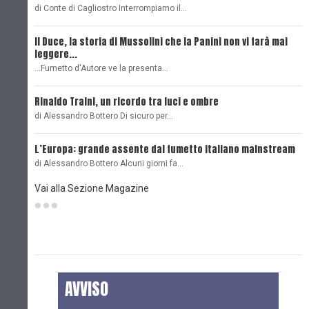
di Conte di Cagliostro Interrompiamo il…
D
Il Duce, la storia di Mussolini che la Panini non vi farà mai
L
leggere...
L
...Fumetto d'Autore ve la presenta…
L
Rinaldo Traini, un ricordo tra luci e ombre
L
di Alessandro Bottero Di sicuro per…
O
L’Europa: grande assente dal fumetto italiano mainstream
B
di Alessandro Bottero Alcuni giorni fa…
D
Vai alla Sezione Magazine
AVVISO