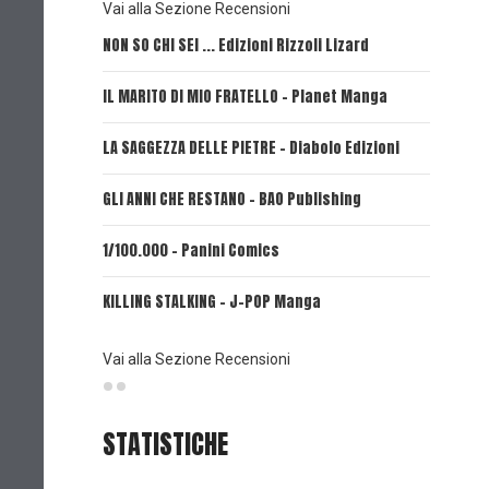
Vai alla Sezione Recensioni
NON SO CHI SEI ... Edizioni Rizzoli Lizard
L'EROE E
IL MARITO DI MIO FRATELLO - Planet Manga
SerVamp
LA SAGGEZZA DELLE PIETRE - Diabolo Edizioni
REVERIE 
GLI ANNI CHE RESTANO - BAO Publishing
FIRE PUN
1/100.000 - Panini Comics
MY CAPR
KILLING STALKING - J-POP Manga
PSYCO-P
(Planet
Vai alla Sezione Recensioni
STATISTICHE