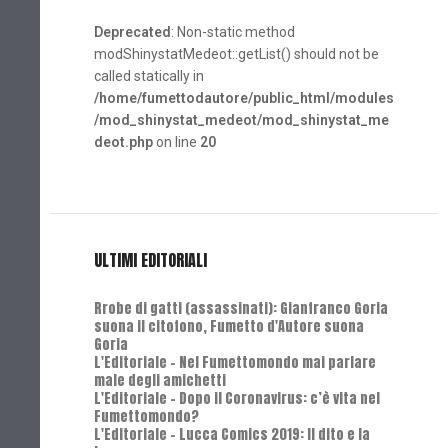
Deprecated
: Non-static method
modShinystatMedeot::getList() should not be
called statically in
/home/fumettodautore/public_html/modules
/mod_shinystat_medeot/mod_shinystat_me
deot.php
on line
20
ULTIMI EDITORIALI
Rrobe di gatti (assassinati): Gianfranco Goria
suona il citofono, Fumetto d'Autore suona
Goria
L'Editoriale - Nel Fumettomondo mai parlare
male degli amichetti
L'Editoriale - Dopo il Coronavirus: c’è vita nel
Fumettomondo?
L'Editoriale - Lucca Comics 2019: Il dito e la