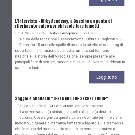
L'Intervista - Kirby Academy, a Cassino un punto di
riferimento unico per chi vuole fare fumetti
17-01-2020 Hits:6265
Autori e Anteprime
Super User
A cura della redazione L'Associazione Culturale Cagliostro E-
Press, ha 15 anni alle spalle di meritoria attività di scountng di
nuovi talenti e diffusione del media fumetto sul territorio
nazionale: la storia dell'Associazione, sempre presente alle
principali fiere di settore, racconta di più di 150 volumi pubblicati in
questi tre lustri e...
Leggi tutto
Saggio e analisi di "TESLA AND THE SECRET LODGE"
17-12-2019 Hits:9235
Critica d'Autore
Lorenzo Barruscotto
La cover variant (a sinistra) e quella ufficiale (a destra)
Ucronia. Cosa significa questa parola? Con tale termine viene
indicato un genere di narrativa fantastica basato sulla premessa
che la storia del mondo abbia seguito un corso alternativo a
quello reale. Deriva dal greco e significa letteralmente “nessun