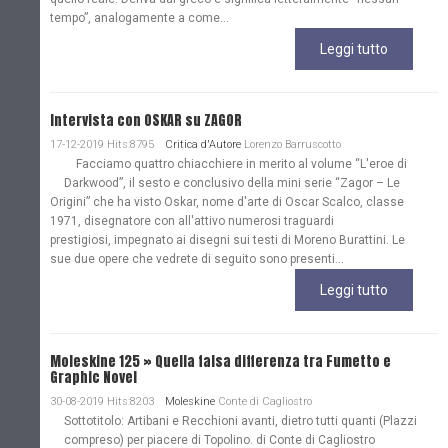
tempo”, analogamente a come...
Leggi tutto
Intervista con OSKAR su ZAGOR
17-12-2019 Hits:8795
Critica d'Autore
Lorenzo Barruscotto
Facciamo quattro chiacchiere in merito al volume “L'eroe di
Darkwood”, il sesto e conclusivo della mini serie “Zagor – Le
Origini” che ha visto Oskar, nome d'arte di Oscar Scalco, classe
1971, disegnatore con all'attivo numerosi traguardi
prestigiosi, impegnato ai disegni sui testi di Moreno Burattini. Le
sue due opere che vedrete di seguito sono presenti...
Leggi tutto
Moleskine 125 » Quella falsa differenza tra Fumetto e
Graphic Novel
30-08-2019 Hits:8203
Moleskine
Conte di Cagliostro
Sottotitolo: Artibani e Recchioni avanti, dietro tutti quanti (Plazzi
compreso) per piacere di Topolino. di Conte di Cagliostro