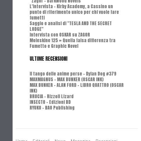
"Zagor - Darkwood Novels"
L'Intervista - Kirby Academy, a Cassino un
punto di riferimento unico per chi vuole fare
fumetti
Saggio e analisi di "TESLA AND THE SECRET
LODGE"
Intervista con OSKAR su ZAGOR
Moleskine 125 » Quella falsa differenza tra
Fumetto e Graphic Novel
ULTIME RECENSIONI
Il tango delle anime perse - Dylan Dog #379
MAXMAGNUS – MAX BUNKER (OSCAR INK)
MAX BUNKER – ALAN FORD – LIBRO QUATTRO (OSCAR
INK)
BRUCIA - Rizzoli Lizard
INSECTO - Edizioni BD
RYUKO - BAO Publishing