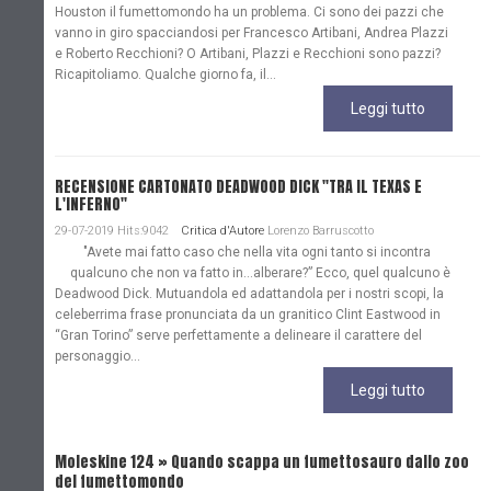
Houston il fumettomondo ha un problema. Ci sono dei pazzi che
vanno in giro spacciandosi per Francesco Artibani, Andrea Plazzi
e Roberto Recchioni? O Artibani, Plazzi e Recchioni sono pazzi?
Ricapitoliamo. Qualche giorno fa, il...
Leggi tutto
RECENSIONE CARTONATO DEADWOOD DICK "TRA IL TEXAS E
L'INFERNO"
29-07-2019 Hits:9042
Critica d'Autore
Lorenzo Barruscotto
"Avete mai fatto caso che nella vita ogni tanto si incontra
qualcuno che non va fatto in…alberare?” Ecco, quel qualcuno è
Deadwood Dick. Mutuandola ed adattandola per i nostri scopi, la
celeberrima frase pronunciata da un granitico Clint Eastwood in
“Gran Torino” serve perfettamente a delineare il carattere del
personaggio...
Leggi tutto
Moleskine 124 » Quando scappa un fumettosauro dallo zoo
C
del fumettomondo
P