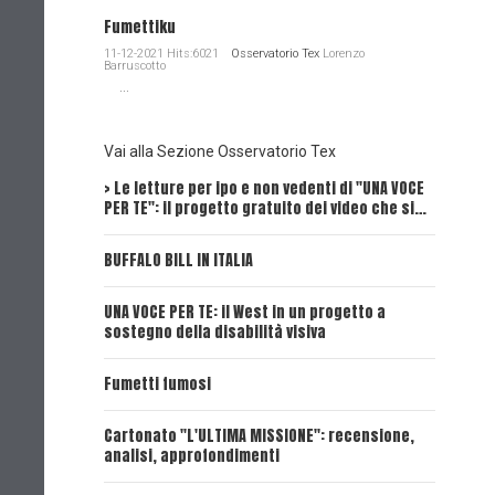
Fumettiku
11-12-2021 Hits:6021
Osservatorio Tex
Lorenzo
Barruscotto
...
Vai alla Sezione Osservatorio Tex
> Le letture per ipo e non vedenti di "UNA VOCE
Intervi
PER TE": il progetto gratuito dei video che si…
Dick, Tex
BUFFALO BILL IN ITALIA
UNA VOCE
UNA VOCE PER TE: il West in un progetto a
UNA VOCE
sostegno della disabilità visiva
UNA VOCE
Fumetti fumosi
UNA VOCE
Cartonato "L'ULTIMA MISSIONE": recensione,
analisi, approfondimenti
UNA VOCE