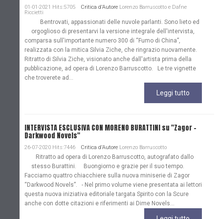
01-01-2021 Hits:5705
Critica d'Autore
Lorenzo Barruscotto e Dafne
Riccietti
Bentrovati, appassionati delle nuvole parlanti. Sono lieto ed
orgoglioso di presentarvi la versione integrale dell'intervista,
comparsa sull'importante numero 300 di “Fumo di China”,
realizzata con la mitica Silvia Ziche, che ringrazio nuovamente.
Ritratto di Silvia Ziche, visionato anche dall'artista prima della
pubblicazione, ad opera di Lorenzo Barruscotto. Le tre vignette
che troverete ad...
Leggi tutto
INTERVISTA ESCLUSIVA CON MORENO BURATTINI su "Zagor -
Darkwood Novels"
26-07-2020 Hits:7446
Critica d'Autore
Lorenzo Barruscotto
Ritratto ad opera di Lorenzo Barruscotto, autografato dallo
stesso Burattini. Buongiorno e grazie per il suo tempo.
Facciamo quattro chiacchiere sulla nuova miniserie di Zagor
“Darkwood Novels”. - Nel primo volume viene presentata ai lettori
questa nuova iniziativa editoriale targata Spirito con la Scure
anche con dotte citazioni e riferimenti ai Dime Novels...
Leggi tutto