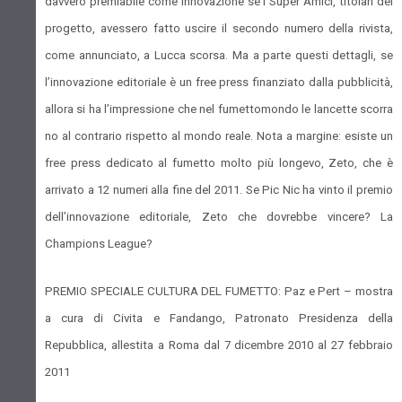
davvero premiabile come innovazione se i Super Amici, titolari del
progetto, avessero fatto uscire il secondo numero della rivista,
come annunciato, a Lucca scorsa. Ma a parte questi dettagli, se
l’innovazione editoriale è un free press finanziato dalla pubblicità,
allora si ha l’impressione che nel fumettomondo le lancette scorra
no al contrario rispetto al mondo reale. Nota a margine: esiste un
free press dedicato al fumetto molto più longevo, Zeto, che è
arrivato a 12 numeri alla fine del 2011. Se Pic Nic ha vinto il premio
dell’innovazione editoriale, Zeto che dovrebbe vincere?
La
Champions
League
?
PREMIO SPECIALE CULTURA DEL FUMETTO: Paz e Pert – mostra
a cura di Civita e Fandango, Patronato Presidenza della
Repubblica, allestita a Roma dal
7 dicembre 2010
al
27 febbraio
2011