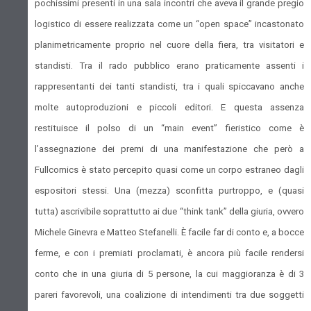
pochissimi presenti in una sala incontri che aveva il grande pregio
logistico di essere realizzata come un “open space” incastonato
planimetricamente proprio nel cuore della fiera, tra visitatori e
standisti. Tra il rado pubblico erano praticamente assenti i
rappresentanti dei tanti standisti, tra i quali spiccavano anche
molte autoproduzioni e piccoli editori. E questa assenza
restituisce il polso di un “main event” fieristico come è
l’assegnazione dei premi di una manifestazione che però a
Fullcomics è stato percepito quasi come un corpo estraneo dagli
espositori stessi. Una (mezza) sconfitta purtroppo, e (quasi
tutta) ascrivibile soprattutto ai due “think tank” della giuria, ovvero
Michele Ginevra e Matteo Stefanelli. È facile far di conto e, a bocce
ferme, e con i premiati proclamati, è ancora più facile rendersi
conto che in una giuria di 5 persone, la cui maggioranza è di 3
pareri favorevoli, una coalizione di intendimenti tra due soggetti