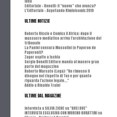
luna
Editoriale - Bonelli: il “nuovo” che avanza?
L'Editoriale - Aspetando Riminicomix 2019
ULTIME NOTIZIE
Roberto Riccio e Comics X Africa: dopo il
massacro mediatico arriva l'archiviazione del
tribunale
La Panini censura Mussolini (e Paperon de
Paperoni)?
Zagor ospite a Ischia
Sergio Bonelli Editore manda al macero gran
parte del magazzino
Roberto Marcato (Lega): "Ho rimosso il
disegno nel rispetto di Tex e per quanto
riguarda l'azione legale..."
Addio a Rinaldo Traini
ULTIME DAL MAGAZINE
Intervista a SILVIA ZICHE su "QUEI DUE"
INTERVISTA ESCLUSIVA CON MORENO BURATTINI su