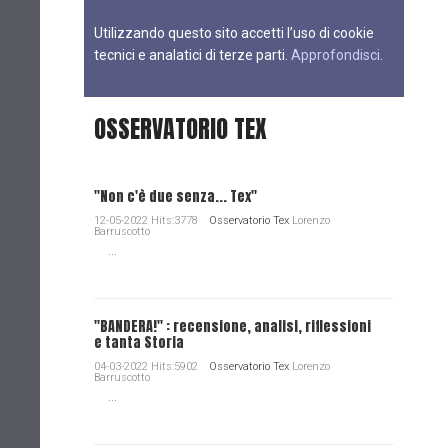
Utilizzando questo sito accetti l’uso di cookie
tecnici e analatici di terze parti.
Approfondisci
.
OSSERVATORIO TEX
"Non c'è due senza... Tex"
12-05-2022 Hits:3778
Osservatorio Tex
Lorenzo
Barruscotto
...
"BANDERA!" : recensione, analisi, riflessioni
e tanta Storia
04-03-2022 Hits:5902
Osservatorio Tex
Lorenzo
Barruscotto
...