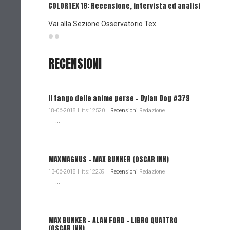
COLORTEX 18: Recensione, intervista ed analisi
Vai alla Sezione Osservatorio Tex
RECENSIONI
Il tango delle anime perse - Dylan Dog #379
18-06-2018 Hits:12520
Recensioni
Redazione
...
MAXMAGNUS – MAX BUNKER (OSCAR INK)
13-06-2018 Hits:12239
Recensioni
Redazione
...
MAX BUNKER – ALAN FORD – LIBRO QUATTRO
(OSCAR INK)