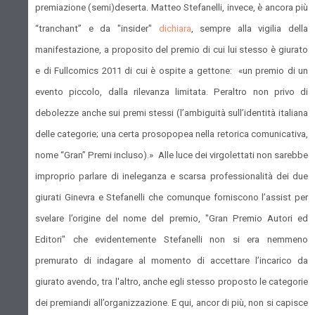
premiazione (semi)deserta. Matteo Stefanelli, invece, è ancora più
“tranchant” e da "insider"
dichiara
, sempre alla vigilia della
manifestazione, a proposito del premio di cui lui stesso è giurato
e di Fullcomics 2011 di cui è ospite a gettone: «un premio di un
evento piccolo, dalla rilevanza limitata. Peraltro non privo di
debolezze anche sui premi stessi (l’ambiguità sull’identità italiana
delle categorie; una certa prosopopea nella retorica comunicativa,
nome “Gran” Premi incluso).» Alle luce dei virgolettati non sarebbe
improprio parlare di ineleganza e scarsa professionalità dei due
giurati Ginevra e Stefanelli che comunque forniscono l’assist per
svelare l’origine del nome del premio, "Gran Premio Autori ed
Editori" che evidentemente Stefanelli non si era nemmeno
premurato di indagare al momento di accettare l’incarico da
giurato avendo, tra l'altro, anche egli stesso proposto le categorie
dei premiandi all’organizzazione. E qui, ancor di più, non si capisce