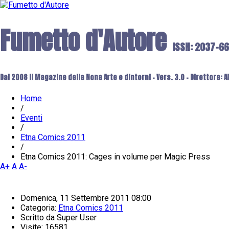
Fumetto d'Autore
ISSN: 2037-6
Dal 2008 il Magazine della Nona Arte e dintorni - Vers. 3.0 - Direttore:
Home
/
Eventi
/
Etna Comics 2011
/
Etna Comics 2011: Cages in volume per Magic Press
A+
A
A-
Domenica, 11 Settembre 2011 08:00
Categoria:
Etna Comics 2011
Scritto da
Super User
Visite: 16581