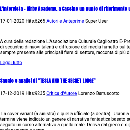
L'Intervista - Kirby Academy, a Cassino un punto di riferimento 
17-01-2020 Hits:6265
Autori e Anteprime
Super User
A cura della redazione L'Associazione Culturale Cagliostro E-Press
di scountng di nuovi talenti e diffusione del media fumetto sul ter
sempre presente alle principali fiere di settore, racconta di più di 
Leggi tutto
Saggio e analisi di "TESLA AND THE SECRET LODGE"
17-12-2019 Hits:9235
Critica d'Autore
Lorenzo Barruscotto
La cover variant (a sinistra) e quella ufficiale (a destra) Ucroni
termine viene indicato un genere di narrativa fantastica basato 
seguito un corso alternativo a quello reale. Deriva dal greco e s