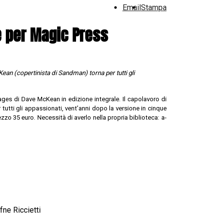
Email
Stampa
e per Magic Press
ean (copertinista di Sandman) torna per tutti gli
es di Dave McKean in edizione integrale. Il capolavoro di
utti gli appassionati, vent’anni dopo la versione in cinque
zzo 35 euro. Necessità di averlo nella propria biblioteca: a-
ne Riccietti