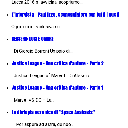
Lucca 2018 si avvicina, scopriamo…
L'Intervista - Paul Izzo, sceneggiatore per tutti i gusti
Oggi, qui in esclusiva su…
BERSERK: LUCI E OMBRE
Di Giorgio Borroni Un paio di…
Justice League - Una critica d'autore - Parte 2
Justice League of Marvel Di Alessio…
Justice League - Una critica d'autore - Parte 1
Marvel VS DC – La…
La distopia ucronica di “Space Anabasis"
Per aspera ad astra, deinde…