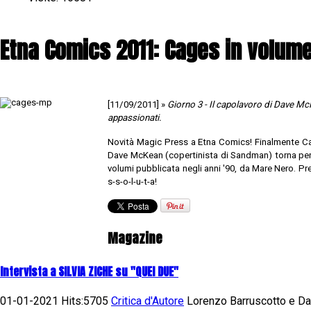
Etna Comics 2011: Cages in volum
[11/09/2011] »
Giorno 3 -
Il capolavoro di Dave McK
appassionati.
Novità Magic Press a Etna Comics! Finalmente Cag
Dave McKean (copertinista di Sandman) torna per t
volumi pubblicata negli anni '90, da Mare Nero. Pre
s-s-o-l-u-t-a!
Magazine
Intervista a SILVIA ZICHE su "QUEI DUE"
01-01-2021 Hits:5705
Critica d'Autore
Lorenzo Barruscotto e Daf