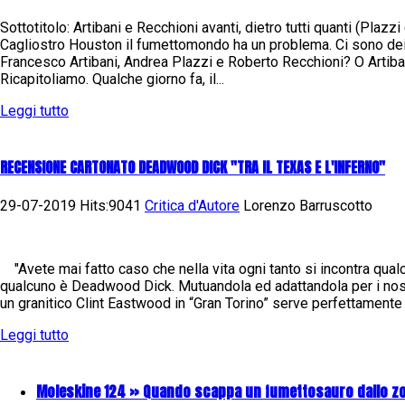
Sottotitolo: Artibani e Recchioni avanti, dietro tutti quanti (Plaz
Cagliostro Houston il fumettomondo ha un problema. Ci sono dei
Francesco Artibani, Andrea Plazzi e Roberto Recchioni? O Artiba
Ricapitoliamo. Qualche giorno fa, il...
Leggi tutto
RECENSIONE CARTONATO DEADWOOD DICK "TRA IL TEXAS E L'INFERNO"
29-07-2019 Hits:9041
Critica d'Autore
Lorenzo Barruscotto
"Avete mai fatto caso che nella vita ogni tanto si incontra qual
qualcuno è Deadwood Dick. Mutuandola ed adattandola per i nostr
un granitico Clint Eastwood in “Gran Torino” serve perfettamente a
Leggi tutto
Moleskine 124 » Quando scappa un fumettosauro dallo z