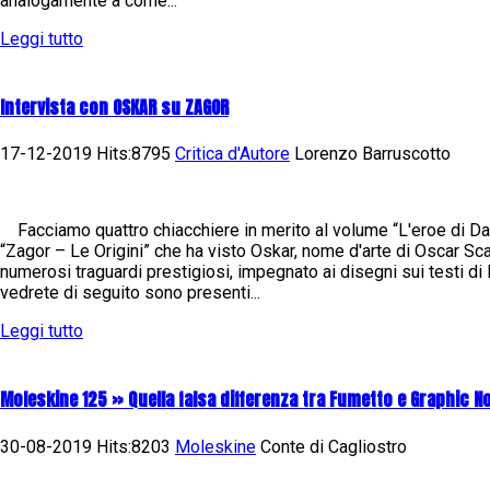
analogamente a come...
Leggi tutto
Intervista con OSKAR su ZAGOR
17-12-2019 Hits:8795
Critica d'Autore
Lorenzo Barruscotto
Facciamo quattro chiacchiere in merito al volume “L'eroe di Dar
“Zagor – Le Origini” che ha visto Oskar, nome d'arte di Oscar Sca
numerosi traguardi prestigiosi, impegnato ai disegni sui testi d
vedrete di seguito sono presenti...
Leggi tutto
Moleskine 125 » Quella falsa differenza tra Fumetto e Graphic No
30-08-2019 Hits:8203
Moleskine
Conte di Cagliostro