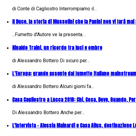
di Conte di Cagliostro Interrompiamo il…
Il Duce, la storia di Mussolini che la Panini non vi farà mai 
...Fumetto d'Autore ve la presenta…
Rinaldo Traini, un ricordo tra luci e ombre
di Alessandro Bottero Di sicuro per…
L’Europa: grande assente dal fumetto italiano mainstrea
di Alessandro Bottero Alcuni giorni fa…
Casa Cagliostro a Lucca 2018: Chi, Cosa, Dove, Quando, Pe
Di Alessandro Bottero Anche per…
L'Intervista - Alessia Mainardi e Casa Ailus, destinazione 