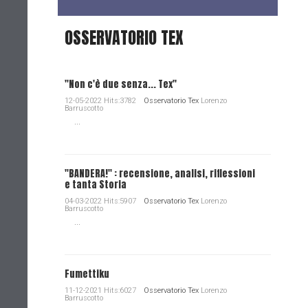
OSSERVATORIO TEX
"Non c'è due senza... Tex"
12-05-2022 Hits:3782
Osservatorio Tex
Lorenzo
Barruscotto
...
"BANDERA!" : recensione, analisi, riflessioni
e tanta Storia
04-03-2022 Hits:5907
Osservatorio Tex
Lorenzo
Barruscotto
...
Fumettiku
11-12-2021 Hits:6027
Osservatorio Tex
Lorenzo
Barruscotto