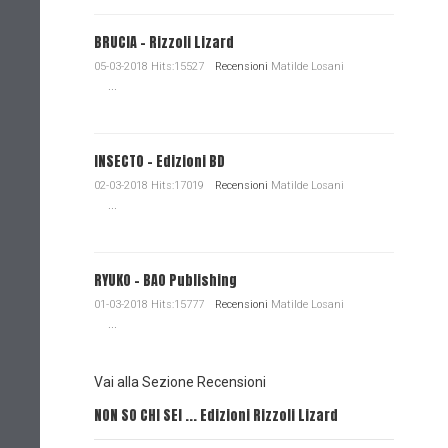
BRUCIA - Rizzoli Lizard
05-03-2018 Hits:15527
Recensioni
Matilde Losani
...
INSECTO - Edizioni BD
02-03-2018 Hits:17019
Recensioni
Matilde Losani
...
RYUKO - BAO Publishing
01-03-2018 Hits:15777
Recensioni
Matilde Losani
...
Vai alla Sezione Recensioni
NON SO CHI SEI ... Edizioni Rizzoli Lizard
L'EROE E