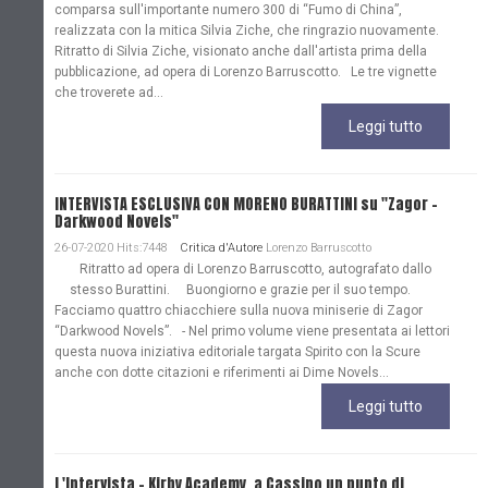
comparsa sull'importante numero 300 di “Fumo di China”,
realizzata con la mitica Silvia Ziche, che ringrazio nuovamente.
Ritratto di Silvia Ziche, visionato anche dall'artista prima della
pubblicazione, ad opera di Lorenzo Barruscotto. Le tre vignette
che troverete ad...
Leggi tutto
INTERVISTA ESCLUSIVA CON MORENO BURATTINI su "Zagor -
Darkwood Novels"
26-07-2020 Hits:7448
Critica d'Autore
Lorenzo Barruscotto
Ritratto ad opera di Lorenzo Barruscotto, autografato dallo
stesso Burattini. Buongiorno e grazie per il suo tempo.
Facciamo quattro chiacchiere sulla nuova miniserie di Zagor
“Darkwood Novels”. - Nel primo volume viene presentata ai lettori
questa nuova iniziativa editoriale targata Spirito con la Scure
anche con dotte citazioni e riferimenti ai Dime Novels...
Leggi tutto
L'Intervista - Kirby Academy, a Cassino un punto di