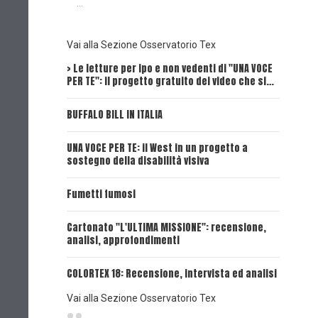
...
Vai alla Sezione Osservatorio Tex
> Le letture per ipo e non vedenti di "UNA VOCE
Intervi
PER TE": il progetto gratuito dei video che si…
Dick, Tex
BUFFALO BILL IN ITALIA
UNA VOCE
UNA VOCE PER TE: il West in un progetto a
UNA VOCE
sostegno della disabilità visiva
UNA VOCE
Fumetti fumosi
UNA VOCE
Cartonato "L'ULTIMA MISSIONE": recensione,
analisi, approfondimenti
UNA VOCE
COLORTEX 18: Recensione, intervista ed analisi
Vai alla Sezione Osservatorio Tex