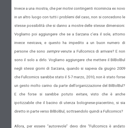
Invece a una mostra, che per motivi contingenti ricomincia ex novo
in un altro luogo con tutti i problemi del caso, non si concedono le
stesse possibilità che si danno a mostre delle stesse dimensioni.
Vogliamo poi aggiungere che se a Sarzana c’era il sole, attorno
invece nevicava, e questo ha impedito a un buon numero di
persone che sono
sempre
venute a Fullcomics di arrivare? E non
sono il solo a dirlo. Vogliamo aggiungere che mettere il BilBolBul
negli stessi giorni di Sarzana, quando si sapeva da giugno 2009
che Fullcomics sarebbe stato il 5-7 marzo, 2010, non è stato forse
un gesto molto carino da parte dell’organizzazione del BilBolBul?
E che forse si sarebbe potuto evitare, visto che è anche
ipotizzabile che il bacino di utenza bolognese-piacentino, si sia
diretto in parte verso BilBolBul, sottraendolo quindi a Fullcomics?
Allora, per essere “autorevole” devo dire “Fullcomics è andato