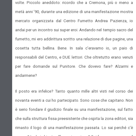
volte. Piccolo aneddoto: ricordo che a Cremona, più o meno a
metà anni ’90, durante una edizione di una manifestazione mostra
mercato organizzata dal Centro Fumetto Andrea Pazienza, io
andai per un incontro sui super eroi. Andando nel tempio sacro del
fumetto, mi ero addirittura scritto una relazione di due pagine, una
cosetta tutta bellina. Bene. In sala c’eravamo io, un paio di
responsabili del Centro, e DUE lettori. Che oltretutto erano venuti
per fare domande sul Punitore. Che dovevo fare? Alzarmi e
andarmene?
Il posto era infelice? Tanto quanto mille altri visti nel corso dei
novanta eventi a cui ho partecipato. Sono cose che capitano. Non
è serio fondare il giudizio finale su una manifestazione, sul fatto
che sulla struttura fissa preesistente che ospita la zona editori, sia
rimasto il logo di una manifestazione passata. Lo sai perché c’è