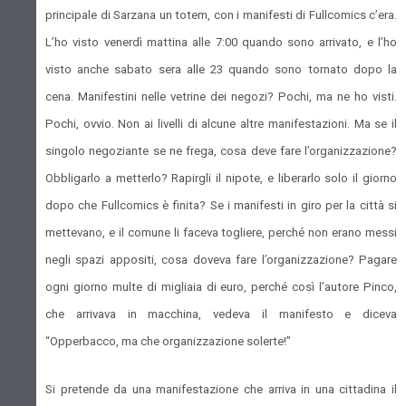
principale di Sarzana un totem, con i manifesti di Fullcomics c’era.
L’ho visto venerdì mattina alle 7:00 quando sono arrivato, e l’ho
visto anche sabato sera alle 23 quando sono tornato dopo la
cena. Manifestini nelle vetrine dei negozi? Pochi, ma ne ho visti.
Pochi, ovvio. Non ai livelli di alcune altre manifestazioni. Ma se il
singolo negoziante se ne frega, cosa deve fare l’organizzazione?
Obbligarlo a metterlo? Rapirgli il nipote, e liberarlo solo il giorno
dopo che Fullcomics è finita? Se i manifesti in giro per la città si
mettevano, e il comune li faceva togliere, perché non erano messi
negli spazi appositi, cosa doveva fare l’organizzazione? Pagare
ogni giorno multe di migliaia di euro, perché così l’autore Pinco,
che arrivava in macchina, vedeva il manifesto e diceva
“Opperbacco, ma che organizzazione solerte!”
Si pretende da una manifestazione che arriva in una cittadina il