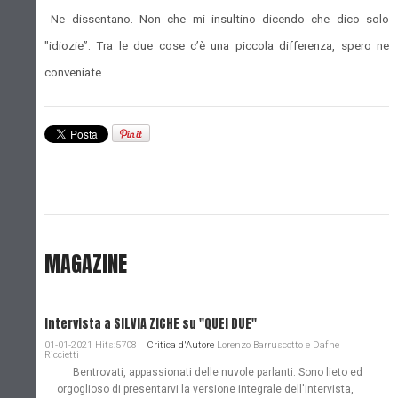
Ne dissentano. Non che mi insultino dicendo che dico solo
"idiozie”. Tra le due cose c’è una piccola differenza, spero ne
conveniate.
MAGAZINE
Intervista a SILVIA ZICHE su "QUEI DUE"
01-01-2021 Hits:5708
Critica d'Autore
Lorenzo Barruscotto e Dafne
Riccietti
Bentrovati, appassionati delle nuvole parlanti. Sono lieto ed
orgoglioso di presentarvi la versione integrale dell'intervista,