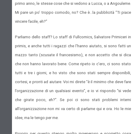
primo anno, le stesse cose che si vedono a Lucca, o a Angouleme.
Mi pare un po’ troppo comodo, no? Che è…la pubblicità “Ti piace
vincere facile, eh?”
Parliamo dello staff? Lo staff di Fullcomics, Salvatore Primiceri in
primis, e anche tutti i ragazzi che l’hanno aiutato, si sono fatti un
mazzo tanto (scusate il francesismo), e non accetto che si dica
che non hanno lavorato bene. Come ripeto io c’ero, ci sono stato
tutti e tre i giorni, e ho visto che sono stati sempre disponibili,
cortesi, e pronti ad aiutare. Voi mi direte “è il minimo che deve fare
l’organizzazione di un qualsiasi evento”, e io vi rispondo “si vede
che girate poco, eh?”. Se poi ci sono stati problemi interni
all’organizzazione non mi va certo di parlarne qui e ora. Ho le mie
idee, ma le tengo per me.
Proprio per questo ritengo molto ingeneroso e scorretto cosa