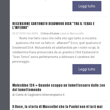
Leggi tutto
RECENSIONE CARTONATO DEADWOOD DICK "TRA IL TEXAS E
L'INFERNO"
29-07-2019 Hits:9043
Critica d'Autore
Lorenzo Barruscotto
"Avete mai fatto caso che nella vita ogni tanto si incontra
qualcuno che non va fatto in…alberare?” Ecco, quel qualcuno è
Deadwood Dick. Mutuandola ed adattandola per i nostri scopi, la
celeberrima frase pronunciata da un granitico Clint Eastwood in
“Gran Torino” serve perfettamente a delineare il carattere del
personaggio...
Leggi tutto
Moleskine 124 » Quando scappa un fumettosauro dallo zoo
C
del fumettomondo
P
di Conte di Cagliostro Interrompiamo il…
D
Il Duce, la storia di Mussolini che la Panini non vi farà mai
L