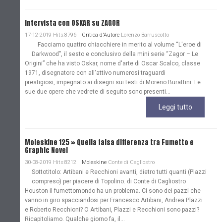
Intervista con OSKAR su ZAGOR
17-12-2019 Hits:8796
Critica d'Autore
Lorenzo Barruscotto
Facciamo quattro chiacchiere in merito al volume “L'eroe di
Darkwood”, il sesto e conclusivo della mini serie “Zagor – Le
Origini” che ha visto Oskar, nome d'arte di Oscar Scalco, classe
1971, disegnatore con all'attivo numerosi traguardi
prestigiosi, impegnato ai disegni sui testi di Moreno Burattini. Le
sue due opere che vedrete di seguito sono presenti...
Leggi tutto
Moleskine 125 » Quella falsa differenza tra Fumetto e
Graphic Novel
30-08-2019 Hits:8212
Moleskine
Conte di Cagliostro
Sottotitolo: Artibani e Recchioni avanti, dietro tutti quanti (Plazzi
compreso) per piacere di Topolino. di Conte di Cagliostro
Houston il fumettomondo ha un problema. Ci sono dei pazzi che
vanno in giro spacciandosi per Francesco Artibani, Andrea Plazzi
e Roberto Recchioni? O Artibani, Plazzi e Recchioni sono pazzi?
Ricapitoliamo. Qualche giorno fa, il...