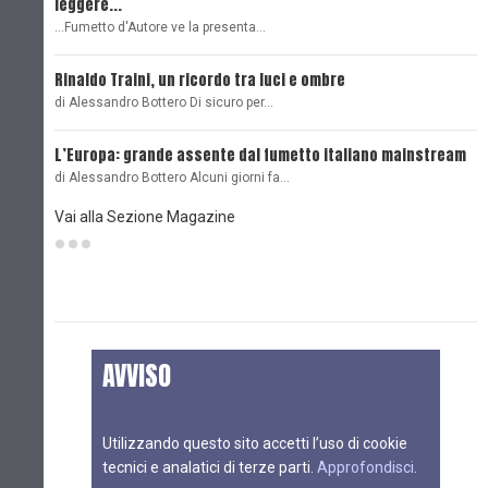
leggere...
L
...Fumetto d'Autore ve la presenta…
L
Rinaldo Traini, un ricordo tra luci e ombre
L
di Alessandro Bottero Di sicuro per…
O
L’Europa: grande assente dal fumetto italiano mainstream
B
di Alessandro Bottero Alcuni giorni fa…
D
Vai alla Sezione Magazine
AVVISO
Utilizzando questo sito accetti l’uso di cookie
tecnici e analatici di terze parti.
Approfondisci
.