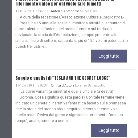
riferimento unico per chi vuole fare fumetti
17-01-2020 Hits:6270
Autori e Anteprime
Super User
A cura della redazione L'Associazione Culturale Cagliostro E-
Press, ha 15 anni alle spalle di meritoria attività di scountng di
nuovi talenti e diffusione del media fumetto sul territorio
nazionale: la storia dell'Associazione, sempre presente alle
principali fiere di settore, racconta di più di 150 volumi pubblicati in
questi tre lustri e...
Leggi tutto
Saggio e analisi di "TESLA AND THE SECRET LODGE"
17-12-2019 Hits:9237
Critica d'Autore
Lorenzo Barruscotto
La cover variant (a sinistra) e quella ufficiale (a destra)
Ucronia. Cosa significa questa parola? Con tale termine viene
indicato un genere di narrativa fantastica basato sulla premessa
che la storia del mondo abbia seguito un corso alternativo a
quello reale. Deriva dal greco e significa letteralmente “nessun
tempo”, analogamente a come...
Leggi tutto