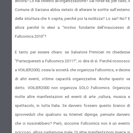
ancora? Lo hai chiesto all’organizzazione? Sai forse se, per caso, il
Comune di Sarzana abbia vietato di alterare le scritte sull’esterno
della struttura che ti ospita, perché poi la riutilizza? Lo sai? No? E
allora perché lo elevi a “motivo fondante dell’insuccesso di
Fullcomics
2010”
?
E tanto per essere chiaro: se Salvatore Primiceri mi chiedesse
“Parteciperesti a Fullcomics 2011?”, io dire di sì. Perché riconosco
a VOILIER2000, ossia la società che organizza Fullcomics, e decine
di altri eventi, ottime capacità organizzative. Anche questo va
detto. VOILIER2000 non organizza SOLO Fullcomics. Organizza
molte altre manifestazioni ed eventi di arte ,cultura, musica e
spettacolo, in tutta Italia. Se davvero fossero questo branco di
sprovveduti che qualcuno su Internet dipinge, pensate davvero
che ci riuscirebbero? Però, siccome Fullcomics non è un evento
sciccoso, allora parliamone male. Di altre manifestazioni invece si