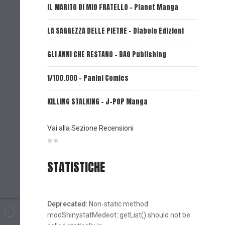
IL MARITO DI MIO FRATELLO - Planet Manga
SerVamp
LA SAGGEZZA DELLE PIETRE - Diabolo Edizioni
REVERIE 
GLI ANNI CHE RESTANO - BAO Publishing
FIRE PUN
1/100.000 - Panini Comics
MY CAPR
KILLING STALKING - J-POP Manga
PSYCO-P
(Planet
Vai alla Sezione Recensioni
STATISTICHE
Deprecated
: Non-static method
modShinystatMedeot::getList() should not be