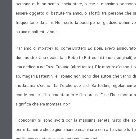
persona di buon senso lascia stare, o che al massimo possono
essere oggetto di battute tra amici, o sfottò tra persone che si
frequentano da anni. Non certo la base per un giudizio definitivo
su una manifestazione.
Parliamo di mostre? Io, come Bottero Edizioni, avevo assicurato
due mostre. Una dedicata a Roberto Battestini (undici originali) e
una dedicata ad Enzo Troiano (altrettanto). E le mostre c’erano. Lo
so, magari Battestini e Troiano non sono due autori che vanno di
moda….ma c’erano. Tant’è che quella di Battestini, regolarmente
con le cornici, l’ho smontata io e l’ho presa. E se l’ho smontata
significa che era montata, no?
I concorsi? Si sono svolti con la massima serietà, visto che so
perfettamente che le giurie hanno esaminato con attenzione tutto
quello che era stato inviato per i vari concorsi.