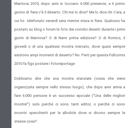
Mantova 2010, dopo anni si toccano 6.000 presenze, e il primo
giorno di fiera c’è il deserto. Chi me lo dice? Me lo dice chi c’era, a
cui ho .telefonato venerdì sera mentre stava in fiera. Qualcuno ha
postato su blog o forum le foto dei corridoi deserti durante i primi
giorni di Mantova? O di Narni prima edizione? O di Romics, il
giovedi o di una qualsiasi mostra mercato, dove quasi sempre
esistono ampi momenti di deserto? No. Però per questa Fullcomis
2010 fa figo postare i fotoreportage
Dobbiamo dire che una mostra stanziale (ossia che viene
organizzata sempre nello stesso luogo), che dopo anni arriva a
fare 6.000 persone è un successo epocale (“Una delle migliori
mostre!”) solo perché ci sono tanti editor, o perché ci sono
incontri specchietti per le allodole dove si dicono sempre le
stesse cose?