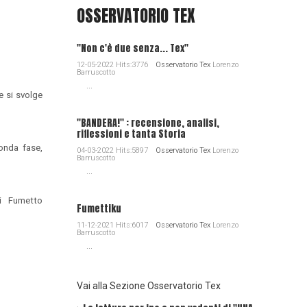
OSSERVATORIO TEX
"Non c'è due senza... Tex"
12-05-2022 Hits:3776
Osservatorio Tex
Lorenzo
Barruscotto
...
 si svolge
"BANDERA!" : recensione, analisi,
riflessioni e tanta Storia
onda fase,
04-03-2022 Hits:5897
Osservatorio Tex
Lorenzo
Barruscotto
...
 di Fumetto
Fumettiku
11-12-2021 Hits:6017
Osservatorio Tex
Lorenzo
Barruscotto
...
Vai alla Sezione Osservatorio Tex