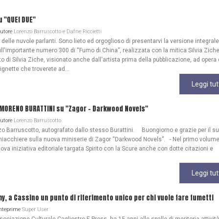
u "QUEI DUE"
Autore
Lorenzo Barruscotto e Dafne Riccietti
lle nuvole parlanti. Sono lieto ed orgoglioso di presentarvi la versione integrale
ull'importante numero 300 di “Fumo di China”, realizzata con la mitica Silvia Zich
 di Silvia Ziche, visionato anche dall'artista prima della pubblicazione, ad opera 
gnette che troverete ad...
Leggi tut
 MORENO BURATTINI su "Zagor - Darkwood Novels"
Autore
Lorenzo Barruscotto
o Barruscotto, autografato dallo stesso Burattini. Buongiorno e grazie per il s
iacchiere sulla nuova miniserie di Zagor “Darkwood Novels”. - Nel primo volume
ova iniziativa editoriale targata Spirito con la Scure anche con dotte citazioni e
Leggi tut
my, a Cassino un punto di riferimento unico per chi vuole fare fumetti
Anteprime
Super User