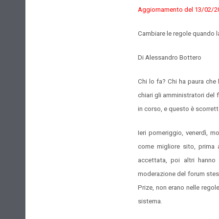
Aggiornamento del 13/02/2
Cambiare le regole quando la
Di Alessandro Bottero
Chi lo fa? Chi ha paura che 
chiari gli amministratori de
in corso, e questo è scorrett
Ieri pomeriggio, venerdì, m
come migliore sito, prima a
accettata, poi altri hanno
moderazione del forum stess
Prize, non erano nelle regol
sistema.