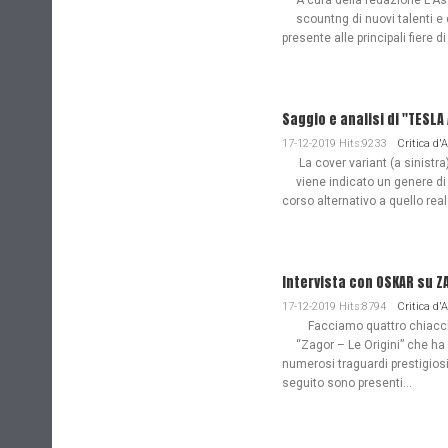
A cura della redazione L'Ass
scountng di nuovi talenti e 
presente alle principali fiere di
Saggio e analisi di "TESL
17-12-2019 Hits:9233
Critica d'
La cover variant (a sinistra
viene indicato un genere di
corso alternativo a quello re
Intervista con OSKAR su Z
17-12-2019 Hits:8794
Critica d'
Facciamo quattro chiacchie
“Zagor – Le Origini” che ha
numerosi traguardi prestigiosi
seguito sono presenti...