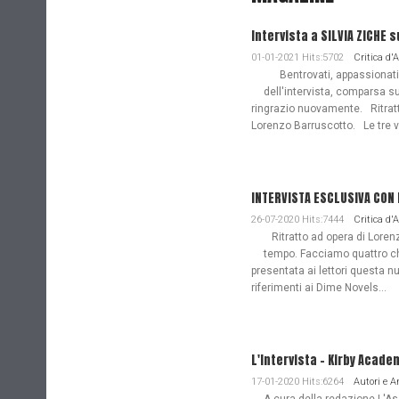
Intervista a SILVIA ZICHE s
01-01-2021 Hits:5702
Critica d'
Bentrovati, appassionati de
dell'intervista, comparsa s
ringrazio nuovamente. Ritratto
Lorenzo Barruscotto. Le tre vi
INTERVISTA ESCLUSIVA CON
26-07-2020 Hits:7444
Critica d'
Ritratto ad opera di Lorenz
tempo. Facciamo quattro ch
presentata ai lettori questa nu
riferimenti ai Dime Novels...
L'Intervista - Kirby Acade
17-01-2020 Hits:6264
Autori e 