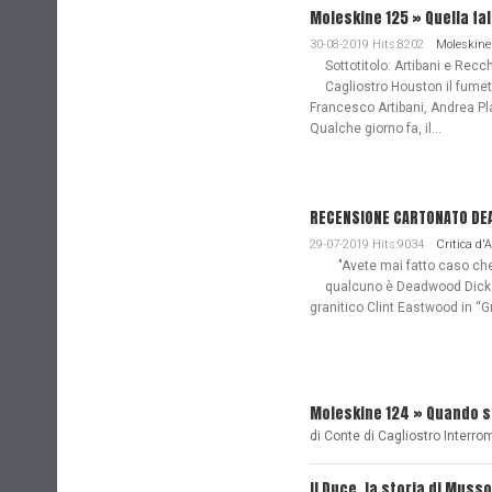
Moleskine 125 » Quella fa
30-08-2019 Hits:8202
Moleskine
Sottotitolo: Artibani e Recch
Cagliostro Houston il fume
Francesco Artibani, Andrea Pl
Qualche giorno fa, il...
RECENSIONE CARTONATO DEAD
29-07-2019 Hits:9034
Critica d'
"Avete mai fatto caso che n
qualcuno è Deadwood Dick. 
granitico Clint Eastwood in “G
Moleskine 124 » Quando 
di Conte di Cagliostro Interro
Il Duce, la storia di Musso