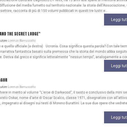
ociazione Culturale Cagliostro E-Press, ha 15 anni alle spalle di meritoria attività
diffusione del media fumetto sul territorio nazionale: la storia dell'Associazione
 settore, racconta di più di 150 volumi pubblicati in questi tre lustri e...
Leggi tut
A AND THE SECRET LODGE"
Autore
Lorenzo Barruscotto
) e quella ufficiale (a destra) Ucronia. Cosa significa questa parola? Con tale ter
 narrativa fantastica basato sulla premessa che la storia del mondo abbia seguit
ale. Deriva dal greco e significa letteralmente “nessun tempo”, analogamente a co
Leggi tut
AGOR
Autore
Lorenzo Barruscotto
re in merito al volume “L'eroe di Darkwood”, il sesto e conclusivo della mini se
 visto Oskar, nome d'arte di Oscar Scalco, classe 1971, disegnatore con all'attivo
, impegnato ai disegni sui testi di Moreno Burattini. Le sue due opere che vedrete
Leggi tut