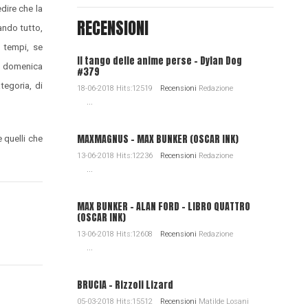
dire che la
RECENSIONI
ando tutto,
 tempi, se
Il tango delle anime perse - Dylan Dog
de domenica
#379
tegoria, di
18-06-2018 Hits:12519
Recensioni
Redazione
...
MAXMAGNUS – MAX BUNKER (OSCAR INK)
e quelli che
13-06-2018 Hits:12236
Recensioni
Redazione
...
MAX BUNKER – ALAN FORD – LIBRO QUATTRO
(OSCAR INK)
13-06-2018 Hits:12608
Recensioni
Redazione
...
BRUCIA - Rizzoli Lizard
05-03-2018 Hits:15512
Recensioni
Matilde Losani