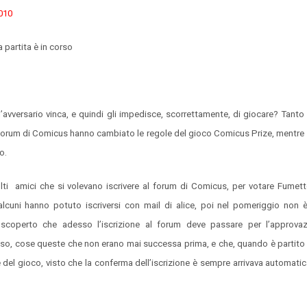
010
 partita è in corso
l’avversario vinca, e quindi gli impedisce, scorrettamente, di giocare? Tanto
l forum di Comicus hanno cambiato le regole del gioco Comicus Prize, mentre l
o.
olti amici che si volevano iscrivere al forum di Comicus, per votare Fumet
lcuni hanno potuto iscriversi con mail di alice, poi nel pomeriggio non 
 scoperto che adesso l’iscrizione al forum deve passare per l’approvaz
o, cose queste che non erano mai successa prima, e che, quando è partito
e del gioco, visto che la conferma dell’iscrizione è sempre arrivava automat