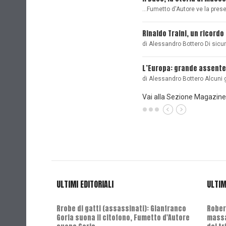
...Fumetto d'Autore ve la pre
Rinaldo Traini, un ricordo
di Alessandro Bottero Di sicu
L’Europa: grande assente
di Alessandro Bottero Alcuni 
Vai alla Sezione Magazine
ULTIMI EDITORIALI
ULTIM
Rrobe di gatti (assassinati): Gianfranco
Robert
Goria suona il citofono, Fumetto d'Autore
massa