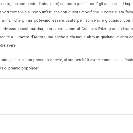
certo, ma non credo di sbagliare) un modo per “filtrare” gli accessi, ed impe
 e voti come vuole. Ovvio infatti che con queste modifiche in corsa si sta fals
 a mail che prima potevano essere usate per iscriversi e giocando con i
ne arrivasse lunedì mattina, con la votazione al Comicus Prize che si chiu
edire a Fumetto d’Autore, ma anche a chiunque altro in qualunque altra ca
bbe avere.
 priori, e alcuni non possono vincere, allora perché li avete ammessi alla final
rla di premio popolare?