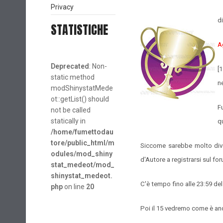
Privacy
d
STATISTICHE
A
Deprecated
: Non-
[
static method
n
modShinystatMede
ot::getList() should
F
not be called
statically in
q
/home/fumettodau
tore/public_html/m
Siccome sarebbe molto diver
odules/mod_shiny
d'Autore a registrarsi sul fo
stat_medeot/mod_
shinystat_medeot.
C'è tempo fino alle 23:59 del 
php
on line
20
Poi il 15 vedremo come è and