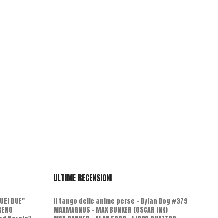
Lucca 2018 si avvicina, scopriamo…
L'Intervista - Paul Izzo, sceneggiatore per tutti i gusti
Oggi, qui in esclusiva su…
BERSERK: LUCI E OMBRE
Di Giorgio Borroni Un paio di…
ULTIME RECENSIONI
QUEI DUE"
Il tango delle anime perse - Dylan Dog #379
RENO
MAXMAGNUS – MAX BUNKER (OSCAR INK)