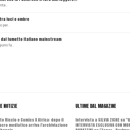
senta…
 tra luci e ombre
ro per…
 dal fumetto italiano mainstream
giorni fa…
E NOTIZIE
ULTIME DAL MAGAZINE
o Riccio e Comics X Africa: dopo il
Intervista a SILVIA ZICHE su "
cro mediatico arriva l'archiviazione
INTERVISTA ESCLUSIVA CON MO