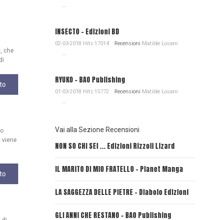
...
INSECTO - Edizioni BD
02-03-2018 Hits:17014
Recensioni
Matilde Losani
e, che
...
di
RYUKO - BAO Publishing
to
01-03-2018 Hits:15772
Recensioni
Matilde Losani
...
Vai alla Sezione Recensioni
uo
 viene
NON SO CHI SEI ... Edizioni Rizzoli Lizard
L'EROE E
IL MARITO DI MIO FRATELLO - Planet Manga
SerVamp
to
LA SAGGEZZA DELLE PIETRE - Diabolo Edizioni
REVERIE
GLI ANNI CHE RESTANO - BAO Publishing
FIRE PU