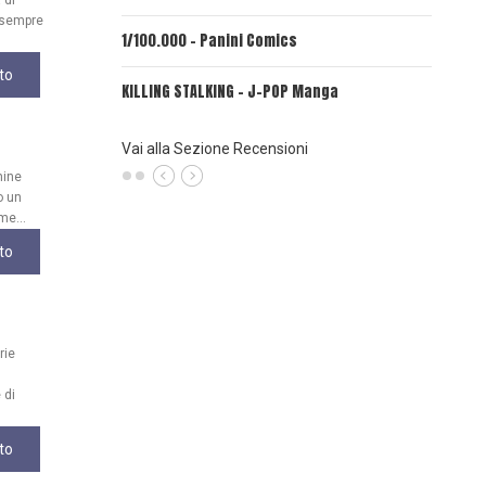
 di
, sempre
1/100.000 - Panini Comics
MY CAPR
to
KILLING STALKING - J-POP Manga
PSYCO-P
(Planet
Vai alla Sezione Recensioni
mine
o un
me...
to
rie
 di
to