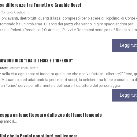
lsa differenza tra Fumetto e Graphic Novel
Conte di Cagliostro
ioni avanti, dietro tutti quanti (Plazzi compreso) per piacere di Topolino. di Conte 
ttomondo ha un problema. Ci sono dei pazzi che vanno in giro spacciandosi per
azzi e Roberto Recchioni? O Artibani, Plazzi e Recchioni sono pazzi? Ricapitoliam
Leggi tut
WOOD DICK "TRA IL TEXAS E L'INFERNO"
Autore
Lorenzo Barruscotto
ella vita ogni tanto si incontra qualcuno che non va fatto in…alberare?” Ecco, q
Mutuandola ed adattandola per i nostri scopi, la celeberrima frase pronunciata 
ran Torino” serve perfettamente a delineare il carattere del personaggio...
Leggi tut
scappa un fumettosauro dallo zoo del fumettomondo
mpiamo il…
lini che la Panini non vi farà mai leggere...