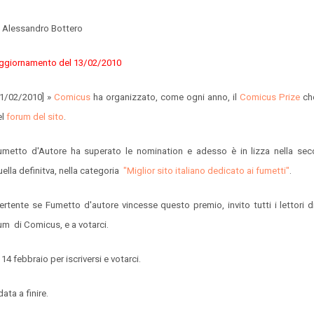
i Alessandro Bottero
ggiornamento del 13/02/2010
11/02/2010] »
Comicus
ha organizzato, come ogni anno, il
Comicus Prize
che
el
forum del sito
.
umetto d'Autore ha superato le nomination e adesso è in lizza nella sec
uella definitva, nella categoria
"Miglior sito italiano dedicato ai fumetti"
.
tente se Fumetto d'autore vincesse questo premio, invito tutti i lettori
rum di Comicus, e a votarci.
14 febbraio per iscriversi e votarci.
ata a finire.