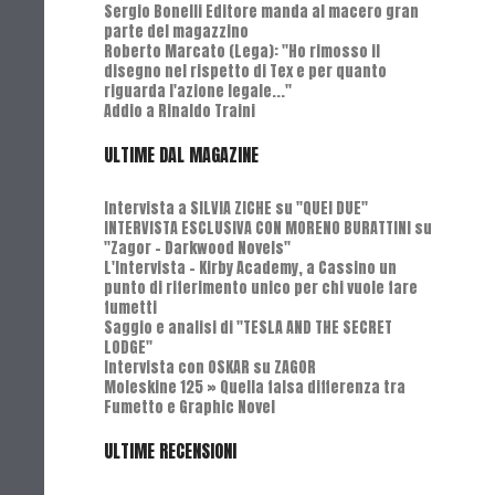
Sergio Bonelli Editore manda al macero gran
parte del magazzino
Roberto Marcato (Lega): "Ho rimosso il
disegno nel rispetto di Tex e per quanto
riguarda l'azione legale..."
Addio a Rinaldo Traini
ULTIME DAL MAGAZINE
Intervista a SILVIA ZICHE su "QUEI DUE"
INTERVISTA ESCLUSIVA CON MORENO BURATTINI su
"Zagor - Darkwood Novels"
L'Intervista - Kirby Academy, a Cassino un
punto di riferimento unico per chi vuole fare
fumetti
Saggio e analisi di "TESLA AND THE SECRET
LODGE"
Intervista con OSKAR su ZAGOR
Moleskine 125 » Quella falsa differenza tra
Fumetto e Graphic Novel
ULTIME RECENSIONI