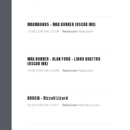
...
MAXMAGNUS – MAX BUNKER (OSCAR INK)
13-06-2018 Hits:12239
Recensioni
Redazione
...
MAX BUNKER – ALAN FORD – LIBRO QUATTRO
(OSCAR INK)
13-06-2018 Hits:12609
Recensioni
Redazione
...
BRUCIA - Rizzoli Lizard
05-03-2018 Hits:15517
Recensioni
Matilde Losani
...