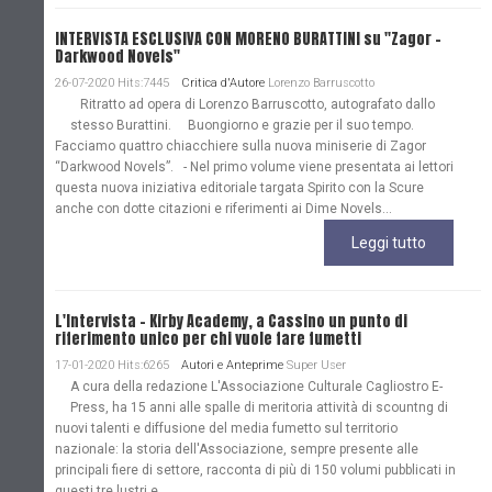
INTERVISTA ESCLUSIVA CON MORENO BURATTINI su "Zagor -
Darkwood Novels"
26-07-2020 Hits:7445
Critica d'Autore
Lorenzo Barruscotto
Ritratto ad opera di Lorenzo Barruscotto, autografato dallo
stesso Burattini. Buongiorno e grazie per il suo tempo.
Facciamo quattro chiacchiere sulla nuova miniserie di Zagor
“Darkwood Novels”. - Nel primo volume viene presentata ai lettori
questa nuova iniziativa editoriale targata Spirito con la Scure
anche con dotte citazioni e riferimenti ai Dime Novels...
Leggi tutto
L'Intervista - Kirby Academy, a Cassino un punto di
riferimento unico per chi vuole fare fumetti
17-01-2020 Hits:6265
Autori e Anteprime
Super User
A cura della redazione L'Associazione Culturale Cagliostro E-
Press, ha 15 anni alle spalle di meritoria attività di scountng di
nuovi talenti e diffusione del media fumetto sul territorio
nazionale: la storia dell'Associazione, sempre presente alle
principali fiere di settore, racconta di più di 150 volumi pubblicati in
questi tre lustri e...