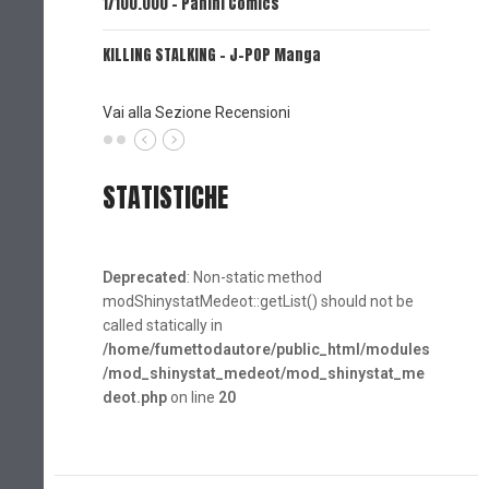
1/100.000 - Panini Comics
MY CAPR
KILLING STALKING - J-POP Manga
PSYCO-P
(Planet
Vai alla Sezione Recensioni
STATISTICHE
Deprecated
: Non-static method
modShinystatMedeot::getList() should not be
called statically in
/home/fumettodautore/public_html/modules
/mod_shinystat_medeot/mod_shinystat_me
deot.php
on line
20