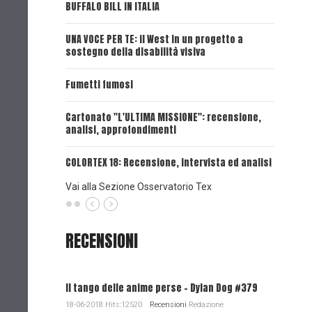
BUFFALO BILL IN ITALIA
UNA VOCE
UNA VOCE PER TE: il West in un progetto a
UNA VOCE
sostegno della disabilità visiva
UNA VOCE
Fumetti fumosi
UNA VOCE
Cartonato "L'ULTIMA MISSIONE": recensione,
analisi, approfondimenti
UNA VOCE
COLORTEX 18: Recensione, intervista ed analisi
Vai alla Sezione Osservatorio Tex
RECENSIONI
Il tango delle anime perse - Dylan Dog #379
18-06-2018 Hits:12520
Recensioni
Redazione