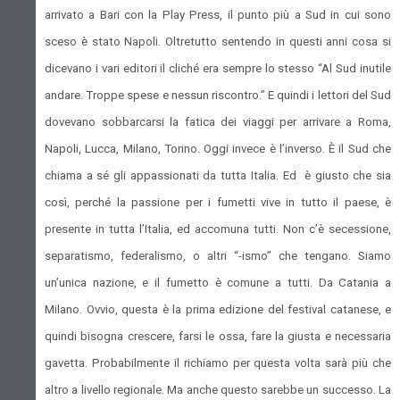
arrivato a Bari con la Play Press, il punto più a Sud in cui sono
sceso è stato Napoli. Oltretutto sentendo in questi anni cosa si
dicevano i vari editori il cliché era sempre lo stesso “Al Sud inutile
andare. Troppe spese e nessun riscontro.” E quindi i lettori del Sud
dovevano sobbarcarsi la fatica dei viaggi per arrivare a Roma,
Napoli, Lucca, Milano, Torino. Oggi invece è l’inverso. È il Sud che
chiama a sé gli appassionati da tutta Italia. Ed è giusto che sia
così, perché la passione per i fumetti vive in tutto il paese, è
presente in tutta l’Italia, ed accomuna tutti. Non c’è secessione,
separatismo, federalismo, o altri “-ismo” che tengano. Siamo
un’unica nazione, e il fumetto è comune a tutti. Da Catania a
Milano. Ovvio, questa è la prima edizione del festival catanese, e
quindi bisogna crescere, farsi le ossa, fare la giusta e necessaria
gavetta. Probabilmente il richiamo per questa volta sarà più che
altro a livello regionale. Ma anche questo sarebbe un successo. La