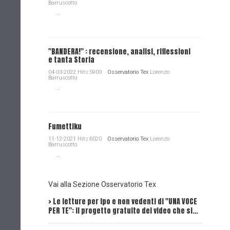
Barruscotto
...
"BANDERA!" : recensione, analisi, riflessioni
e tanta Storia
04-03-2022 Hits:5900
Osservatorio Tex
Lorenzo
Barruscotto
...
Fumettiku
11-12-2021 Hits:6020
Osservatorio Tex
Lorenzo
Barruscotto
...
Vai alla Sezione Osservatorio Tex
> Le letture per ipo e non vedenti di "UNA VOCE
Intervi
PER TE": il progetto gratuito dei video che si…
Dick, Tex