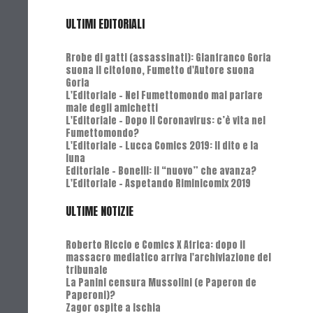
ULTIMI EDITORIALI
Rrobe di gatti (assassinati): Gianfranco Goria
suona il citofono, Fumetto d'Autore suona
Goria
L'Editoriale - Nel Fumettomondo mai parlare
male degli amichetti
L'Editoriale - Dopo il Coronavirus: c’è vita nel
Fumettomondo?
L'Editoriale - Lucca Comics 2019: Il dito e la
luna
Editoriale - Bonelli: il “nuovo” che avanza?
L'Editoriale - Aspetando Riminicomix 2019
ULTIME NOTIZIE
Roberto Riccio e Comics X Africa: dopo il
massacro mediatico arriva l'archiviazione del
tribunale
La Panini censura Mussolini (e Paperon de
Paperoni)?
Zagor ospite a Ischia