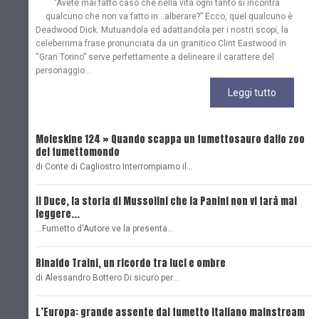
"Avete mai fatto caso che nella vita ogni tanto si incontra
qualcuno che non va fatto in…alberare?” Ecco, quel qualcuno è
Deadwood Dick. Mutuandola ed adattandola per i nostri scopi, la
celeberrima frase pronunciata da un granitico Clint Eastwood in
“Gran Torino” serve perfettamente a delineare il carattere del
personaggio...
Leggi tutto
Moleskine 124 » Quando scappa un fumettosauro dallo zoo
C
del fumettomondo
P
di Conte di Cagliostro Interrompiamo il…
D
Il Duce, la storia di Mussolini che la Panini non vi farà mai
L
leggere...
L
...Fumetto d'Autore ve la presenta…
L
Rinaldo Traini, un ricordo tra luci e ombre
L
di Alessandro Bottero Di sicuro per…
O
L’Europa: grande assente dal fumetto italiano mainstream
B