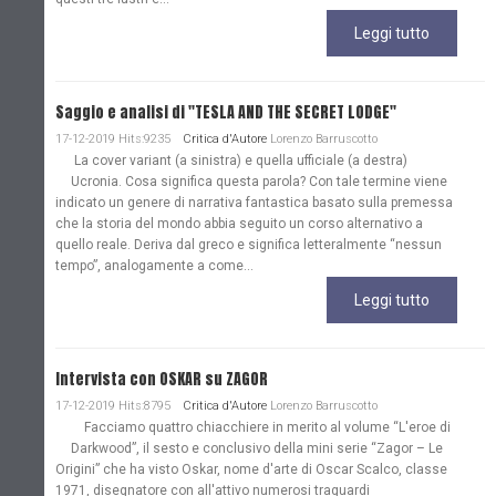
Leggi tutto
Saggio e analisi di "TESLA AND THE SECRET LODGE"
17-12-2019 Hits:9235
Critica d'Autore
Lorenzo Barruscotto
La cover variant (a sinistra) e quella ufficiale (a destra)
Ucronia. Cosa significa questa parola? Con tale termine viene
indicato un genere di narrativa fantastica basato sulla premessa
che la storia del mondo abbia seguito un corso alternativo a
quello reale. Deriva dal greco e significa letteralmente “nessun
tempo”, analogamente a come...
Leggi tutto
Intervista con OSKAR su ZAGOR
17-12-2019 Hits:8795
Critica d'Autore
Lorenzo Barruscotto
Facciamo quattro chiacchiere in merito al volume “L'eroe di
Darkwood”, il sesto e conclusivo della mini serie “Zagor – Le
Origini” che ha visto Oskar, nome d'arte di Oscar Scalco, classe
1971, disegnatore con all'attivo numerosi traguardi