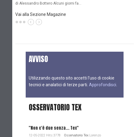
di Alessandro Bottero Alcuni giorni fa…
D
Vai alla Sezione Magazine
AVVISO
Utilizzando questo sito accetti l’uso di cookie
tecnici e analatici di terze parti.
Approfondisci
.
OSSERVATORIO TEX
"Non c'è due senza... Tex"
12-05-2022 Hits:3778
Osservatorio Tex
Lorenzo