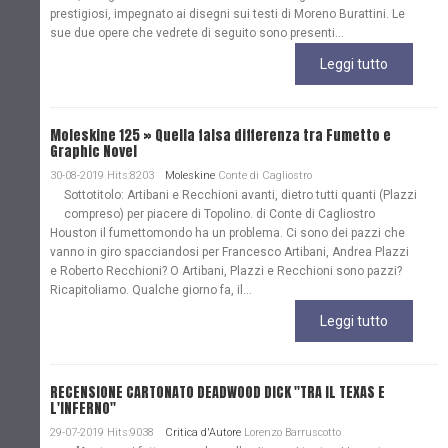
prestigiosi, impegnato ai disegni sui testi di Moreno Burattini. Le
sue due opere che vedrete di seguito sono presenti...
Leggi tutto
Moleskine 125 » Quella falsa differenza tra Fumetto e
Graphic Novel
30-08-2019 Hits:8203
Moleskine
Conte di Cagliostro
Sottotitolo: Artibani e Recchioni avanti, dietro tutti quanti (Plazzi
compreso) per piacere di Topolino. di Conte di Cagliostro
Houston il fumettomondo ha un problema. Ci sono dei pazzi che
vanno in giro spacciandosi per Francesco Artibani, Andrea Plazzi
e Roberto Recchioni? O Artibani, Plazzi e Recchioni sono pazzi?
Ricapitoliamo. Qualche giorno fa, il...
Leggi tutto
RECENSIONE CARTONATO DEADWOOD DICK "TRA IL TEXAS E
L'INFERNO"
29-07-2019 Hits:9038
Critica d'Autore
Lorenzo Barruscotto