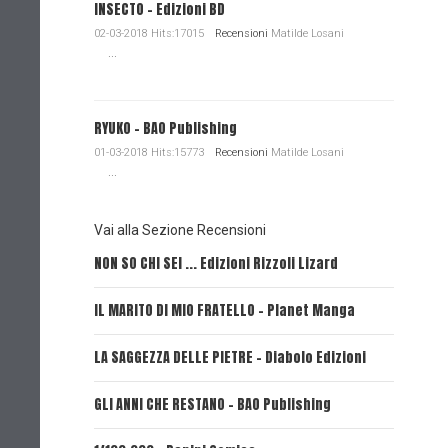
INSECTO - Edizioni BD
02-03-2018 Hits:17015
Recensioni
Matilde Losani
...
RYUKO - BAO Publishing
01-03-2018 Hits:15773
Recensioni
Matilde Losani
...
Vai alla Sezione Recensioni
NON SO CHI SEI ... Edizioni Rizzoli Lizard
L'EROE E
IL MARITO DI MIO FRATELLO - Planet Manga
SerVamp
LA SAGGEZZA DELLE PIETRE - Diabolo Edizioni
REVERIE 
GLI ANNI CHE RESTANO - BAO Publishing
FIRE PUN