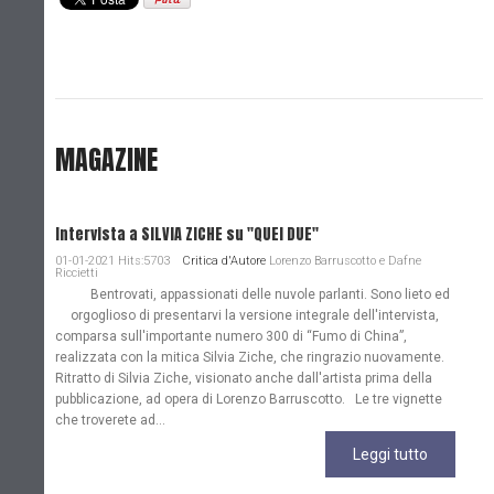
MAGAZINE
Intervista a SILVIA ZICHE su "QUEI DUE"
01-01-2021 Hits:5703
Critica d'Autore
Lorenzo Barruscotto e Dafne
Riccietti
Bentrovati, appassionati delle nuvole parlanti. Sono lieto ed
orgoglioso di presentarvi la versione integrale dell'intervista,
comparsa sull'importante numero 300 di “Fumo di China”,
realizzata con la mitica Silvia Ziche, che ringrazio nuovamente.
Ritratto di Silvia Ziche, visionato anche dall'artista prima della
pubblicazione, ad opera di Lorenzo Barruscotto. Le tre vignette
che troverete ad...
Leggi tutto