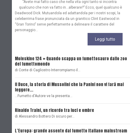
"Avete mai fatto caso che nella vita ogni tanto si incontra
qualcuno che non va fatto in…alberare?” Ecco, quel qualcuno è
Deadwood Dick. Mutuandola ed adattandola per i nostri scopi, la
celeberrima frase pronunciata da un granitico Clint Eastwood in
“Gran Torino” serve perfettamente a delineare il carattere del
personaggio...
Leggi tutto
Moleskine 124 » Quando scappa un fumettosauro dallo zoo
C
del fumettomondo
P
di Conte di Cagliostro Interrompiamo il…
D
Il Duce, la storia di Mussolini che la Panini non vi farà mai
L
leggere...
L
...Fumetto d'Autore ve la presenta…
L
Rinaldo Traini, un ricordo tra luci e ombre
L
di Alessandro Bottero Di sicuro per…
O
L’Europa: grande assente dal fumetto italiano mainstream
B