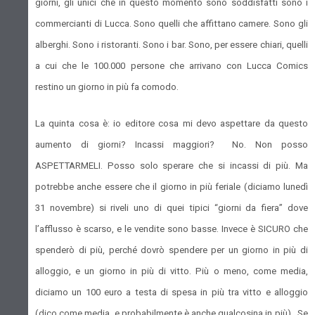
giorni, gli unici che in questo momento sono soddisfatti sono i
commercianti di Lucca. Sono quelli che affittano camere. Sono gli
alberghi. Sono i ristoranti. Sono i bar. Sono, per essere chiari, quelli
a cui che le 100.000 persone che arrivano con Lucca Comics
restino un giorno in più fa comodo.
La quinta cosa è: io editore cosa mi devo aspettare da questo
aumento di giorni? Incassi maggiori? No. Non posso
ASPETTARMELI. Posso solo sperare che si incassi di più. Ma
potrebbe anche essere che il giorno in più feriale (diciamo lunedì
31 novembre) si riveli uno di quei tipici “giorni da fiera” dove
l’afflusso è scarso, e le vendite sono basse. Invece è SICURO che
spenderò di più, perché dovrò spendere per un giorno in più di
alloggio, e un giorno in più di vitto. Più o meno, come media,
diciamo un 100 euro a testa di spesa in più tra vitto e alloggio
(dico come media, e probabilmente è anche qualcosina in più). Se