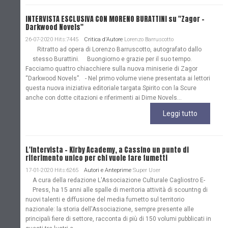
INTERVISTA ESCLUSIVA CON MORENO BURATTINI su "Zagor -
Darkwood Novels"
26-07-2020 Hits:7445
Critica d'Autore
Lorenzo Barruscotto
Ritratto ad opera di Lorenzo Barruscotto, autografato dallo
stesso Burattini. Buongiorno e grazie per il suo tempo.
Facciamo quattro chiacchiere sulla nuova miniserie di Zagor
“Darkwood Novels”. - Nel primo volume viene presentata ai lettori
questa nuova iniziativa editoriale targata Spirito con la Scure
anche con dotte citazioni e riferimenti ai Dime Novels...
Leggi tutto
L'Intervista - Kirby Academy, a Cassino un punto di
riferimento unico per chi vuole fare fumetti
17-01-2020 Hits:6265
Autori e Anteprime
Super User
A cura della redazione L'Associazione Culturale Cagliostro E-
Press, ha 15 anni alle spalle di meritoria attività di scountng di
nuovi talenti e diffusione del media fumetto sul territorio
nazionale: la storia dell'Associazione, sempre presente alle
principali fiere di settore, racconta di più di 150 volumi pubblicati in