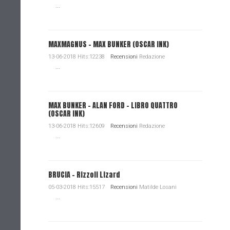
...
MAXMAGNUS – MAX BUNKER (OSCAR INK)
13-06-2018 Hits:12238
Recensioni
Redazione
...
MAX BUNKER – ALAN FORD – LIBRO QUATTRO
(OSCAR INK)
13-06-2018 Hits:12609
Recensioni
Redazione
...
BRUCIA - Rizzoli Lizard
05-03-2018 Hits:15517
Recensioni
Matilde Losani
...