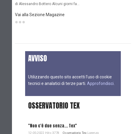
di Alessandro Bottero Alcuni giorni fa…
D
Vai alla Sezione Magazine
AVVISO
Utilizzando questo sito accetti l’uso di cookie
tecnici e analatici di terze parti.
Approfondisci
.
OSSERVATORIO TEX
"Non c'è due senza... Tex"
12-05-2022 Hits:3778
Osservatorio Tex
Lorenzo