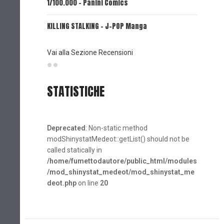
1/100.000 - Panini Comics
MY CAPR
KILLING STALKING - J-POP Manga
PSYCO-P
(Planet
Vai alla Sezione Recensioni
STATISTICHE
Deprecated
: Non-static method
modShinystatMedeot::getList() should not be
called statically in
/home/fumettodautore/public_html/modules
/mod_shinystat_medeot/mod_shinystat_me
deot.php
on line
20