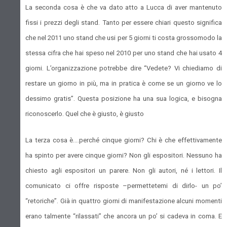
La seconda cosa è che va dato atto a Lucca di aver mantenuto
fissi i prezzi degli stand. Tanto per essere chiari questo significa
che nel 2011 uno stand che usi per 5 giorni ti costa grossomodo la
stessa cifra che hai speso nel 2010 per uno stand che hai usato 4
giorni. L’organizzazione potrebbe dire “Vedete? Vi chiediamo di
restare un giorno in più, ma in pratica è come se un giorno ve lo
dessimo gratis”. Questa posizione ha una sua logica, e bisogna
riconoscerlo. Quel che è giusto, è giusto
La terza cosa è….perché cinque giorni? Chi è che effettivamente
ha spinto per avere cinque giorni? Non gli espositori. Nessuno ha
chiesto agli espositori un parere. Non gli autori, né i lettori. Il
comunicato ci offre risposte –permettetemi di dirlo- un po’
“retoriche”. Già in quattro giorni di manifestazione alcuni momenti
erano talmente “rilassati” che ancora un po’ si cadeva in coma. E