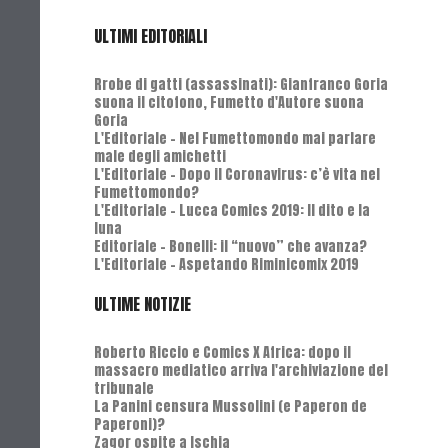
ULTIMI EDITORIALI
Rrobe di gatti (assassinati): Gianfranco Goria
suona il citofono, Fumetto d'Autore suona
Goria
L'Editoriale - Nel Fumettomondo mai parlare
male degli amichetti
L'Editoriale - Dopo il Coronavirus: c’è vita nel
Fumettomondo?
L'Editoriale - Lucca Comics 2019: Il dito e la
luna
Editoriale - Bonelli: il “nuovo” che avanza?
L'Editoriale - Aspetando Riminicomix 2019
ULTIME NOTIZIE
Roberto Riccio e Comics X Africa: dopo il
massacro mediatico arriva l'archiviazione del
tribunale
La Panini censura Mussolini (e Paperon de
Paperoni)?
Zagor ospite a Ischia