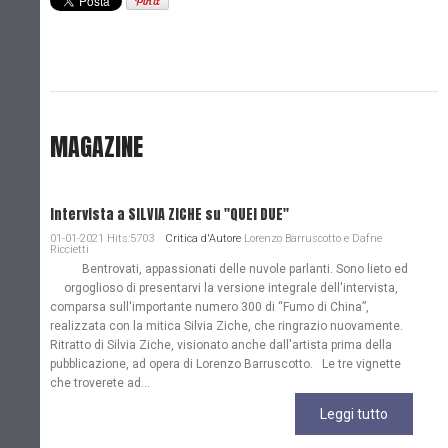
MAGAZINE
Intervista a SILVIA ZICHE su "QUEI DUE"
01-01-2021 Hits:5703
Critica d'Autore
Lorenzo Barruscotto e Dafne
Riccietti
Bentrovati, appassionati delle nuvole parlanti. Sono lieto ed
orgoglioso di presentarvi la versione integrale dell'intervista,
comparsa sull'importante numero 300 di “Fumo di China”,
realizzata con la mitica Silvia Ziche, che ringrazio nuovamente.
Ritratto di Silvia Ziche, visionato anche dall'artista prima della
pubblicazione, ad opera di Lorenzo Barruscotto. Le tre vignette
che troverete ad...
Leggi tutto