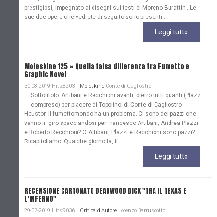
prestigiosi, impegnato ai disegni sui testi di Moreno Burattini. Le
sue due opere che vedrete di seguito sono presenti...
Leggi tutto
Moleskine 125 » Quella falsa differenza tra Fumetto e
Graphic Novel
30-08-2019 Hits:8203
Moleskine
Conte di Cagliostro
Sottotitolo: Artibani e Recchioni avanti, dietro tutti quanti (Plazzi
compreso) per piacere di Topolino. di Conte di Cagliostro
Houston il fumettomondo ha un problema. Ci sono dei pazzi che
vanno in giro spacciandosi per Francesco Artibani, Andrea Plazzi
e Roberto Recchioni? O Artibani, Plazzi e Recchioni sono pazzi?
Ricapitoliamo. Qualche giorno fa, il...
Leggi tutto
RECENSIONE CARTONATO DEADWOOD DICK "TRA IL TEXAS E
L'INFERNO"
29-07-2019 Hits:9036
Critica d'Autore
Lorenzo Barruscotto