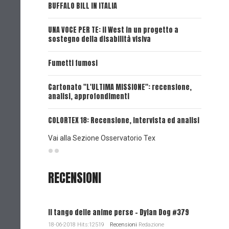
BUFFALO BILL IN ITALIA
UNA VOCE
UNA VOCE PER TE: il West in un progetto a
UNA VOCE
sostegno della disabilità visiva
UNA VOCE
Fumetti fumosi
UNA VOCE
Cartonato "L'ULTIMA MISSIONE": recensione,
analisi, approfondimenti
UNA VOCE
COLORTEX 18: Recensione, intervista ed analisi
Vai alla Sezione Osservatorio Tex
RECENSIONI
Il tango delle anime perse - Dylan Dog #379
18-06-2018 Hits:12519
Recensioni
Redazione