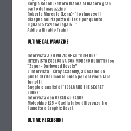
Sergio Bonelli Editore manda al macero gran
parte del magazzino
Roberto Marcato (Lega): "Ho rimosso il
disegno nel rispetto di Tex e per quanto
riguarda l'azione legale..."
Addio a Rinaldo Traini
ULTIME DAL MAGAZINE
Intervista a SILVIA ZICHE su "QUEI DUE"
INTERVISTA ESCLUSIVA CON MORENO BURATTINI su
"Zagor - Darkwood Novels"
L'Intervista - Kirby Academy, a Cassino un
punto di riferimento unico per chi vuole fare
fumetti
Saggio e analisi di "TESLA AND THE SECRET
LODGE"
Intervista con OSKAR su ZAGOR
Moleskine 125 » Quella falsa differenza tra
Fumetto e Graphic Novel
ULTIME RECENSIONI