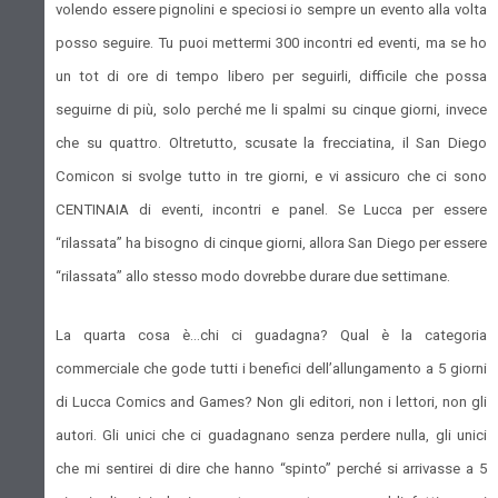
volendo essere pignolini e speciosi io sempre un evento alla volta
posso seguire. Tu puoi mettermi 300 incontri ed eventi, ma se ho
un tot di ore di tempo libero per seguirli, difficile che possa
seguirne di più, solo perché me li spalmi su cinque giorni, invece
che su quattro. Oltretutto, scusate la frecciatina, il San Diego
Comicon si svolge tutto in tre giorni, e vi assicuro che ci sono
CENTINAIA di eventi, incontri e panel. Se Lucca per essere
“rilassata” ha bisogno di cinque giorni, allora San Diego per essere
“rilassata” allo stesso modo dovrebbe durare due settimane.
La quarta cosa è…chi ci guadagna? Qual è la categoria
commerciale che gode tutti i benefici dell’allungamento a 5 giorni
di Lucca Comics and Games? Non gli editori, non i lettori, non gli
autori. Gli unici che ci guadagnano senza perdere nulla, gli unici
che mi sentirei di dire che hanno “spinto” perché si arrivasse a 5