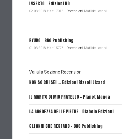
INSECTO - Edizioni BD
02-03-2018 Hits:17015
Recensioni
Matilde Losani
...
RYUKO - BAO Publishing
01-03-2018 Hits:15773
Recensioni
Matilde Losani
...
Vai alla Sezione Recensioni
NON SO CHI SEI ... Edizioni Rizzoli Lizard
L'EROE E
IL MARITO DI MIO FRATELLO - Planet Manga
SerVamp
LA SAGGEZZA DELLE PIETRE - Diabolo Edizioni
REVERIE 
GLI ANNI CHE RESTANO - BAO Publishing
FIRE PUN