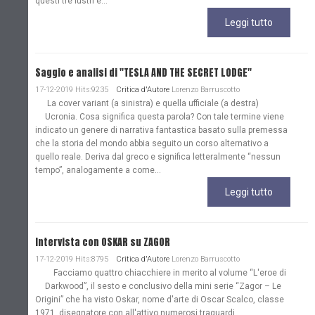
questi tre lustri e...
Leggi tutto
Saggio e analisi di "TESLA AND THE SECRET LODGE"
17-12-2019 Hits:9235
Critica d'Autore
Lorenzo Barruscotto
La cover variant (a sinistra) e quella ufficiale (a destra)
Ucronia. Cosa significa questa parola? Con tale termine viene
indicato un genere di narrativa fantastica basato sulla premessa
che la storia del mondo abbia seguito un corso alternativo a
quello reale. Deriva dal greco e significa letteralmente “nessun
tempo”, analogamente a come...
Leggi tutto
Intervista con OSKAR su ZAGOR
17-12-2019 Hits:8795
Critica d'Autore
Lorenzo Barruscotto
Facciamo quattro chiacchiere in merito al volume “L'eroe di
Darkwood”, il sesto e conclusivo della mini serie “Zagor – Le
Origini” che ha visto Oskar, nome d'arte di Oscar Scalco, classe
1971, disegnatore con all'attivo numerosi traguardi