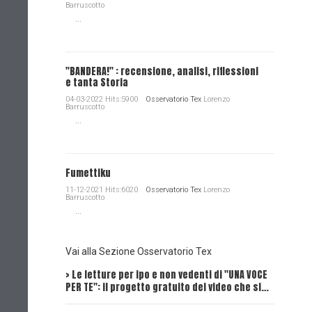
Barruscotto
...
"BANDERA!" : recensione, analisi, riflessioni
e tanta Storia
04-03-2022 Hits:5900
Osservatorio Tex
Lorenzo
Barruscotto
...
Fumettiku
11-12-2021 Hits:6020
Osservatorio Tex
Lorenzo
Barruscotto
...
Vai alla Sezione Osservatorio Tex
> Le letture per ipo e non vedenti di "UNA VOCE
Intervi
PER TE": il progetto gratuito dei video che si…
Dick, Tex