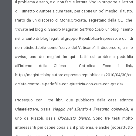
Il problema è serio, e di non facile lettura. Voglio proporre ai lettori
di Fumetto d’Autore alcuni testi, per capire un po’ meglio il tutto.
Parto da un discorso di Mons.Crociata, segretario della CEI, che
trovate nel blog di Sandro Magister,
Settimo Cielo
, un blog inserito
nel circuito di blog legati al gruppo Repubblica-Espresso, e quindi
non etichettabile come “servo del Vaticano”. Il discorso è, a mio
avviso, uno dei migliori fin qui fatti sul problema pedofilia
all’interno della Chiesa Cattolica. Ecco il link;
http://magister.blogautore.espresso.repubblica.it/2010/04/30/cr
ociata-contro-la-pedofilia-con-giustizia-con-cura-con-grazia/
Proseguo con tre libri, due pubblicati dalla casa editrice
Chiarelettere, ossia
Viaggio nel silenzio
e
Presunto colpevole
, e
uno da Rizzoli, ossia
Olocausto bianco
. Sono tre testi molto
interessanti per capire cosa sia il problema, e anche (soprattutto