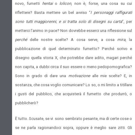
novo, fumetti
hentai
o
lolicon
, non è, forse, una cosa su cui
riflettere? Basta mettere un bel avviso “
I personaggi raffigurati
sono tutti maggiorenni, e si tratta solo di disegni su carta
”, per
metterci l’animo in pace? Non dovrebbe esserci una riflessione sul
perché
delle nostre scelte? A cosa serve, a cosa
mira
, la
pubblicazione di quel determinato fumetto? Perché scrivo e
disegno quella storia X, che potrebbe dare adito, magari perché
non capita, a dubbi circa il suo essere o meno pedopornografica?
Sono in grado di dare una
motivazione
alle mie scelte? E, in
sostanza, che cosa voglio comunicare? Lo so, o mi limito a titillare
i gusti del pubblico, che acquisterà il fumetto che produrrò, o
pubblicherò?
È tutto. Scusate, se vi sono sembrato pesante, ma di certe cose o
se ne parla ragionandoci sopra, oppure è meglio sare zitti. Gli