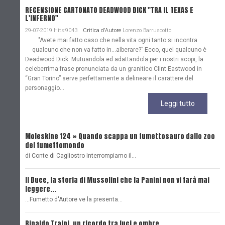
RECENSIONE CARTONATO DEADWOOD DICK "TRA IL TEXAS E
L'INFERNO"
29-07-2019 Hits:9043
Critica d'Autore
Lorenzo Barruscotto
"Avete mai fatto caso che nella vita ogni tanto si incontra
qualcuno che non va fatto in…alberare?” Ecco, quel qualcuno è
Deadwood Dick. Mutuandola ed adattandola per i nostri scopi, la
celeberrima frase pronunciata da un granitico Clint Eastwood in
“Gran Torino” serve perfettamente a delineare il carattere del
personaggio...
Leggi tutto
Moleskine 124 » Quando scappa un fumettosauro dallo zoo
C
del fumettomondo
P
di Conte di Cagliostro Interrompiamo il…
D
Il Duce, la storia di Mussolini che la Panini non vi farà mai
L
leggere...
L
...Fumetto d'Autore ve la presenta…
L
Rinaldo Traini, un ricordo tra luci e ombre
L