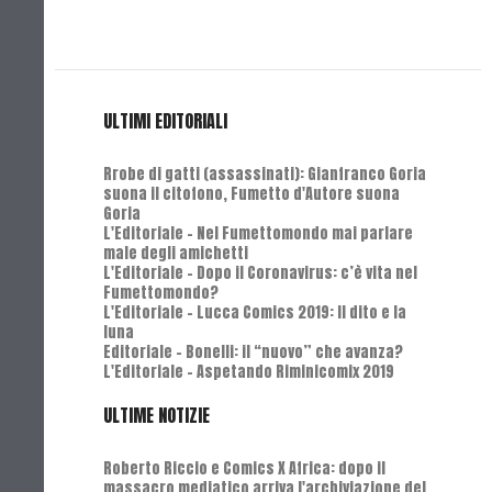
ULTIMI EDITORIALI
Rrobe di gatti (assassinati): Gianfranco Goria
suona il citofono, Fumetto d'Autore suona
Goria
L'Editoriale - Nel Fumettomondo mai parlare
male degli amichetti
L'Editoriale - Dopo il Coronavirus: c’è vita nel
Fumettomondo?
L'Editoriale - Lucca Comics 2019: Il dito e la
luna
Editoriale - Bonelli: il “nuovo” che avanza?
L'Editoriale - Aspetando Riminicomix 2019
ULTIME NOTIZIE
Roberto Riccio e Comics X Africa: dopo il
massacro mediatico arriva l'archiviazione del