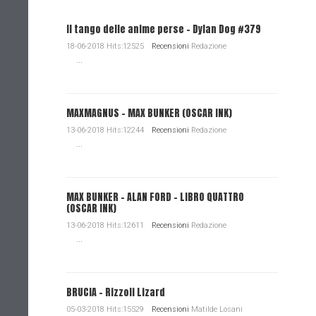
Il tango delle anime perse - Dylan Dog #379
18-06-2018 Hits:12525
Recensioni
Redazione
...
MAXMAGNUS – MAX BUNKER (OSCAR INK)
13-06-2018 Hits:12244
Recensioni
Redazione
...
MAX BUNKER – ALAN FORD – LIBRO QUATTRO
(OSCAR INK)
13-06-2018 Hits:12611
Recensioni
Redazione
...
BRUCIA - Rizzoli Lizard
05-03-2018 Hits:15529
Recensioni
Matilde Losani