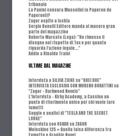
tribunale
La Panini censura Mussolini (e Paperon de
Paperoni)?
Zagor ospite a Ischia
Sergio Bonelli Editore manda al macero gran
parte del magazzino
Roberto Marcato (Lega): "Ho rimosso il
disegno nel rispetto di Tex e per quanto
riguarda l'azione legale..."
Addio a Rinaldo Traini
ULTIME DAL MAGAZINE
Intervista a SILVIA ZICHE su "QUEI DUE"
INTERVISTA ESCLUSIVA CON MORENO BURATTINI su
"Zagor - Darkwood Novels"
L'Intervista - Kirby Academy, a Cassino un
punto di riferimento unico per chi vuole fare
fumetti
Saggio e analisi di "TESLA AND THE SECRET
LODGE"
Intervista con OSKAR su ZAGOR
Moleskine 125 » Quella falsa differenza tra
Fumetto e Graphic Novel