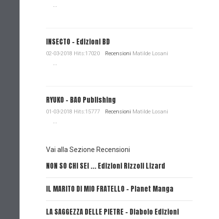
...
INSECTO - Edizioni BD
02-03-2018 Hits:17020
Recensioni
Matilde Losani
...
RYUKO - BAO Publishing
01-03-2018 Hits:15777
Recensioni
Matilde Losani
...
Vai alla Sezione Recensioni
NON SO CHI SEI ... Edizioni Rizzoli Lizard
L'EROE E
IL MARITO DI MIO FRATELLO - Planet Manga
SerVamp
LA SAGGEZZA DELLE PIETRE - Diabolo Edizioni
REVERIE 