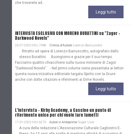
che troverete ad...
Leggi tutto
INTERVISTA ESCLUSIVA CON MORENO BURATTINI su "Zagor -
Darkwood Novels"
26-07-2020 Hits:7448
Critica d'Autore
Lorenzo Barruscotto
Ritratto ad opera di Lorenzo Barruscotto, autografato dallo
stesso Burattini. Buongiorno e grazie per il suo tempo.
Facciamo quattro chiacchiere sulla nuova miniserie di Zagor
“Darkwood Novels”. - Nel primo volume viene presentata ai lettori
questa nuova iniziativa editoriale targata Spirito con la Scure
anche con dotte citazioni e riferimenti ai Dime Novels...
Leggi tutto
L'Intervista - Kirby Academy, a Cassino un punto di
riferimento unico per chi vuole fare fumetti
17-01-2020 Hits:6270
Autori e Anteprime
Super User
A cura della redazione L'Associazione Culturale Cagliostro E-
Press, ha 15 anni alle spalle di meritoria attività di scountng di