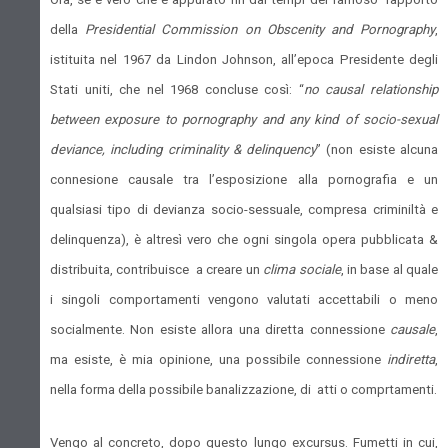
della
Presidential Commission on Obscenity and Pornography
,
istituita nel 1967 da Lindon Johnson, all’epoca Presidente degli
Stati uniti, che nel 1968 concluse così: “
no causal relationship
between exposure to pornography and any kind of socio-sexual
deviance, including criminality & delinquency
” (non esiste alcuna
connesione causale tra l’esposizione alla pornografia e un
qualsiasi tipo di devianza socio-sessuale, compresa criminiltà e
delinquenza), è altresì vero che ogni singola opera pubblicata &
distribuita, contribuisce a creare un
clima sociale
, in base al quale
i singoli comportamenti vengono valutati accettabili o meno
socialmente. Non esiste allora una diretta connessione
causale
,
ma esiste, è mia opinione, una possibile connessione
indiretta
,
nella forma della possibile banalizzazione, di atti o comprtamenti.
Vengo al concreto, dopo questo lungo excursus. Fumetti in cui,