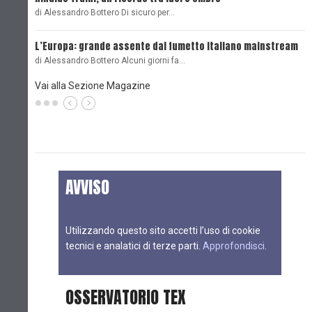
di Alessandro Bottero Di sicuro per…
O
L’Europa: grande assente dal fumetto italiano mainstream
B
di Alessandro Bottero Alcuni giorni fa…
D
Vai alla Sezione Magazine
AVVISO
Utilizzando questo sito accetti l’uso di cookie
tecnici e analatici di terze parti.
Approfondisci
.
OSSERVATORIO TEX