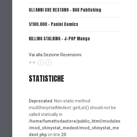
GLI ANNI CHE RESTANO - BAO Publishing
FIRE PUN
1/100.000 - Panini Comics
MY CAPR
KILLING STALKING - J-POP Manga
PSYCO-P
(Planet
Vai alla Sezione Recensioni
STATISTICHE
Deprecated
: Non-static method
modShinystatMedeot::getList() should not be
called statically in
/home/fumettodautore/public_html/modules
/mod_shinystat_medeot/mod_shinystat_me
deot.php
on line
20