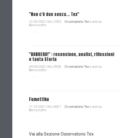
"Non c'è due senza... Tex"
12-05-2022 Hits:3783
Osservatorio Tex
Lorenzo
Barruscotto
...
"BANDERA!" : recensione, analisi, riflessioni
e tanta Storia
04-03-2022 Hits:5909
Osservatorio Tex
Lorenzo
Barruscotto
...
Fumettiku
11-12-2021 Hits:6027
Osservatorio Tex
Lorenzo
Barruscotto
...
Vai alla Sezione Osservatorio Tex