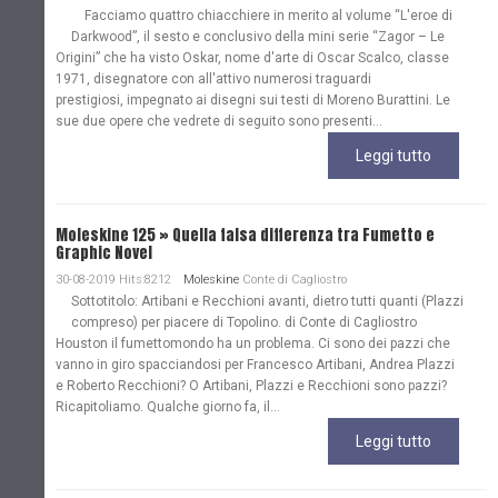
Facciamo quattro chiacchiere in merito al volume “L'eroe di
Darkwood”, il sesto e conclusivo della mini serie “Zagor – Le
Origini” che ha visto Oskar, nome d'arte di Oscar Scalco, classe
1971, disegnatore con all'attivo numerosi traguardi
prestigiosi, impegnato ai disegni sui testi di Moreno Burattini. Le
sue due opere che vedrete di seguito sono presenti...
Leggi tutto
Moleskine 125 » Quella falsa differenza tra Fumetto e
Graphic Novel
30-08-2019 Hits:8212
Moleskine
Conte di Cagliostro
Sottotitolo: Artibani e Recchioni avanti, dietro tutti quanti (Plazzi
compreso) per piacere di Topolino. di Conte di Cagliostro
Houston il fumettomondo ha un problema. Ci sono dei pazzi che
vanno in giro spacciandosi per Francesco Artibani, Andrea Plazzi
e Roberto Recchioni? O Artibani, Plazzi e Recchioni sono pazzi?
Ricapitoliamo. Qualche giorno fa, il...
Leggi tutto