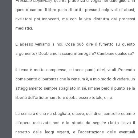
Presunto colpevole
), quanta prudenza ci voglia nel dare giudizi in
questo campo. Il libro parla di tutti i presunti colpevoli di abusi,
rivelatosi poi innocenti, ma con la vita distrutta dai processi
mediatici.
E adesso veniamo a noi. Cosa può dire il fumetto su questo
argomento? Dobbiamo lasciarci interrogare? Cambiare qualcosa?
Il tema è molto complesso, e tocca punti, direi, vitali. Ponendo
come punto di partenza che la censura è, a mio modo di vedere, un
atteggiamento sempre sbagliato in sé, rimane però il punto se la
libertà dell’artista/narratore debba essere totale, o no.
La censura è una via sbagliata, dicevo, quindi un controllo esterno
all’opera realizzata non è la strada da seguire (fatto salvo il
rispetto delle leggi vigenti, e l’accettazione delle eventuali