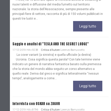
nuovi talenti e diffusione del media fumetto sul territorio
nazionale: la storia dell'Associazione, sempre presente alle
principali fiere di settore, racconta di più di 150 volumi pubblicati in
questi tre lustri e...
Leggi tutto
Saggio e analisi di "TESLA AND THE SECRET LODGE"
17-12-2019 Hits:9238
Critica d'Autore
Lorenzo Barruscotto
La cover variant (a sinistra) e quella ufficiale (a destra)
Ucronia. Cosa significa questa parola? Con tale termine viene
indicato un genere di narrativa fantastica basato sulla premessa
che la storia del mondo abbia seguito un corso alternativo a
quello reale. Deriva dal greco e significa letteralmente “nessun
tempo”, analogamente a come...
Leggi tutto
Intervista con OSKAR su ZAGOR
17-12-2019 Hits:8796
Critica d'Autore
Lorenzo Barruscotto