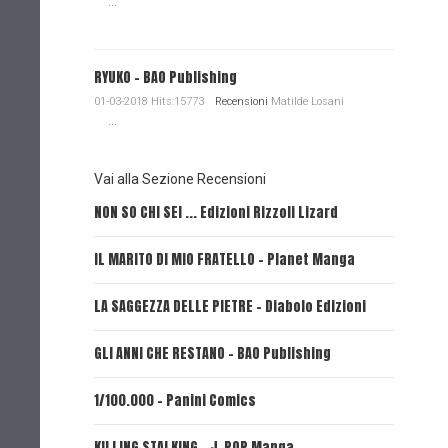
...
RYUKO - BAO Publishing
01-03-2018 Hits:15773
Recensioni
Matilde Losani
...
Vai alla Sezione Recensioni
NON SO CHI SEI ... Edizioni Rizzoli Lizard
L'EROE E
IL MARITO DI MIO FRATELLO - Planet Manga
SerVamp
LA SAGGEZZA DELLE PIETRE - Diabolo Edizioni
REVERIE 
GLI ANNI CHE RESTANO - BAO Publishing
FIRE PUN
1/100.000 - Panini Comics
MY CAPR
KILLING STALKING - J-POP Manga
PSYCO-P