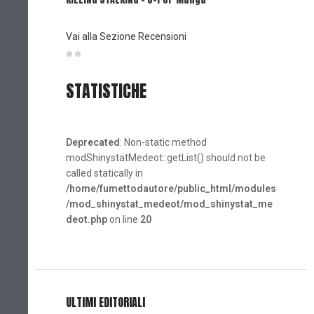
(Planet
Vai alla Sezione Recensioni
STATISTICHE
Deprecated
: Non-static method
modShinystatMedeot::getList() should not be
called statically in
/home/fumettodautore/public_html/modules
/mod_shinystat_medeot/mod_shinystat_me
deot.php
on line
20
ULTIMI EDITORIALI