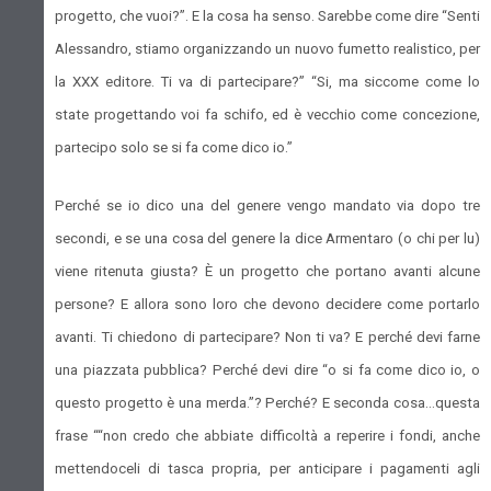
progetto, che vuoi?”. E la cosa ha senso. Sarebbe come dire “Senti
Alessandro, stiamo organizzando un nuovo fumetto realistico, per
la XXX editore. Ti va di partecipare?” “Si, ma siccome come lo
state progettando voi fa schifo, ed è vecchio come concezione,
partecipo solo se si fa come dico io.”
Perché se io dico una del genere vengo mandato via dopo tre
secondi, e se una cosa del genere la dice Armentaro (o chi per lu)
viene ritenuta giusta? È un progetto che portano avanti alcune
persone? E allora sono loro che devono decidere come portarlo
avanti. Ti chiedono di partecipare? Non ti va? E perché devi farne
una piazzata pubblica? Perché devi dire “o si fa come dico io, o
questo progetto è una merda.”? Perché? E seconda cosa…questa
frase ““non credo che abbiate difficoltà a reperire i fondi, anche
mettendoceli di tasca propria, per anticipare i pagamenti agli