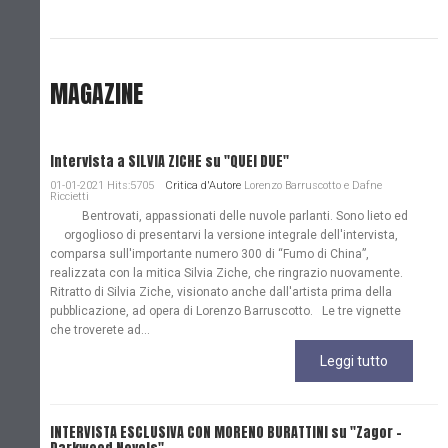
MAGAZINE
Intervista a SILVIA ZICHE su "QUEI DUE"
01-01-2021 Hits:5705
Critica d'Autore
Lorenzo Barruscotto e Dafne
Riccietti
Bentrovati, appassionati delle nuvole parlanti. Sono lieto ed
orgoglioso di presentarvi la versione integrale dell'intervista,
comparsa sull'importante numero 300 di “Fumo di China”,
realizzata con la mitica Silvia Ziche, che ringrazio nuovamente.
Ritratto di Silvia Ziche, visionato anche dall'artista prima della
pubblicazione, ad opera di Lorenzo Barruscotto. Le tre vignette
che troverete ad...
Leggi tutto
INTERVISTA ESCLUSIVA CON MORENO BURATTINI su "Zagor -