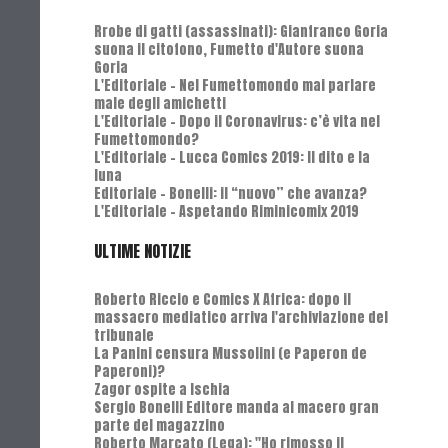
Rrobe di gatti (assassinati): Gianfranco Goria
suona il citofono, Fumetto d'Autore suona
Goria
L'Editoriale - Nel Fumettomondo mai parlare
male degli amichetti
L'Editoriale - Dopo il Coronavirus: c’è vita nel
Fumettomondo?
L'Editoriale - Lucca Comics 2019: Il dito e la
luna
Editoriale - Bonelli: il “nuovo” che avanza?
L'Editoriale - Aspetando Riminicomix 2019
ULTIME NOTIZIE
Roberto Riccio e Comics X Africa: dopo il
massacro mediatico arriva l'archiviazione del
tribunale
La Panini censura Mussolini (e Paperon de
Paperoni)?
Zagor ospite a Ischia
Sergio Bonelli Editore manda al macero gran
parte del magazzino
Roberto Marcato (Lega): "Ho rimosso il