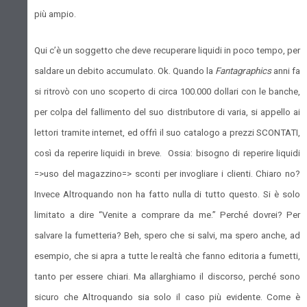
più ampio.
Qui c’è un soggetto che deve recuperare liquidi in poco tempo, per
saldare un debito accumulato. Ok. Quando la
Fantagraphics
anni fa
si ritrovò con uno scoperto di circa 100.000 dollari con le banche,
per colpa del fallimento del suo distributore di varia, si appello ai
lettori tramite internet, ed offrì il suo catalogo a prezzi SCONTATI,
così da reperire liquidi in breve. Ossia: bisogno di reperire liquidi
=>uso del magazzino=> sconti per invogliare i clienti. Chiaro no?
Invece Altroquando non ha fatto nulla di tutto questo. Si è solo
limitato a dire “Venite a comprare da me.” Perché dovrei? Per
salvare la fumetteria? Beh, spero che si salvi, ma spero anche, ad
esempio, che si apra a tutte le realtà che fanno editoria a fumetti,
tanto per essere chiari. Ma allarghiamo il discorso, perché sono
sicuro che Altroquando sia solo il caso più evidente. Come è