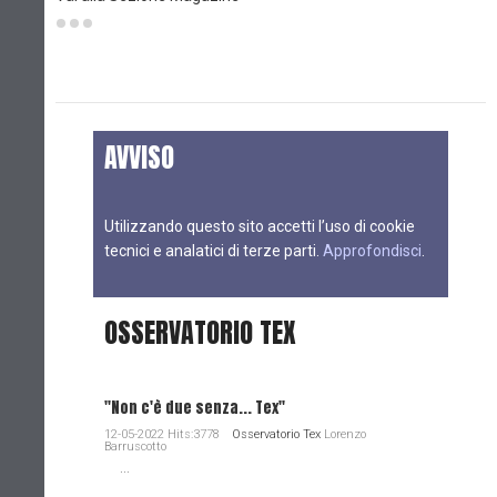
AVVISO
Utilizzando questo sito accetti l’uso di cookie
tecnici e analatici di terze parti.
Approfondisci
.
OSSERVATORIO TEX
"Non c'è due senza... Tex"
12-05-2022 Hits:3778
Osservatorio Tex
Lorenzo
Barruscotto
...