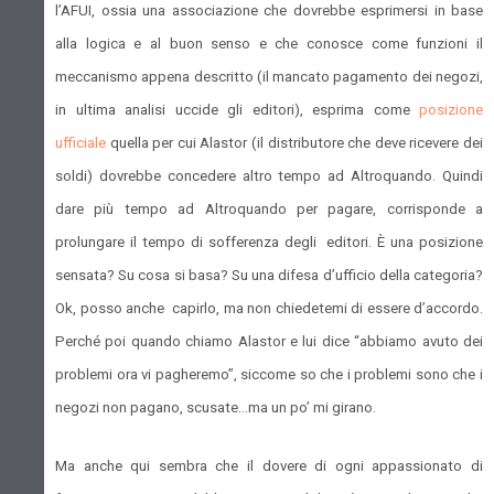
l’AFUI, ossia una associazione che dovrebbe esprimersi in base
alla logica e al buon senso e che conosce come funzioni il
meccanismo appena descritto (il mancato pagamento dei negozi,
in ultima analisi uccide gli editori), esprima come
posizione
ufficiale
quella per cui Alastor (il distributore che deve ricevere dei
soldi) dovrebbe concedere altro tempo ad Altroquando. Quindi
dare più tempo ad Altroquando per pagare, corrisponde a
prolungare il tempo di sofferenza degli editori. È una posizione
sensata? Su cosa si basa? Su una difesa d’ufficio della categoria?
Ok, posso anche capirlo, ma non chiedetemi di essere d’accordo.
Perché poi quando chiamo Alastor e lui dice “abbiamo avuto dei
problemi ora vi pagheremo”, siccome so che i problemi sono che i
negozi non pagano, scusate…ma un po’ mi girano.
Ma anche qui sembra che il dovere di ogni appassionato di