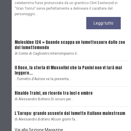
celeberrima frase pronunciata da un granitico Clint Eastwood in
“Gran Torino” serve perfettamente a delineare il carattere del
personaggio...
Leggi tutto
Moleskine 124 » Quando scappa un fumettosauro dallo zoo
C
del fumettomondo
P
di Conte di Cagliostro Interrompiamo il…
D
Il Duce, la storia di Mussolini che la Panini non vi farà mai
L
leggere...
L
...Fumetto d'Autore ve la presenta…
L
Rinaldo Traini, un ricordo tra luci e ombre
L
di Alessandro Bottero Di sicuro per…
O
L’Europa: grande assente dal fumetto italiano mainstream
B
di Alessandro Bottero Alcuni giorni fa…
D
Vai alla Sezione Magazine