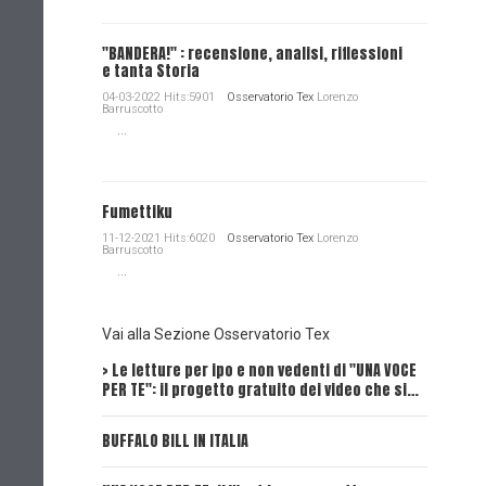
"BANDERA!" : recensione, analisi, riflessioni
e tanta Storia
04-03-2022 Hits:5901
Osservatorio Tex
Lorenzo
Barruscotto
...
Fumettiku
11-12-2021 Hits:6020
Osservatorio Tex
Lorenzo
Barruscotto
...
Vai alla Sezione Osservatorio Tex
> Le letture per ipo e non vedenti di "UNA VOCE
Intervi
PER TE": il progetto gratuito dei video che si…
Dick, Tex
BUFFALO BILL IN ITALIA
UNA VOCE