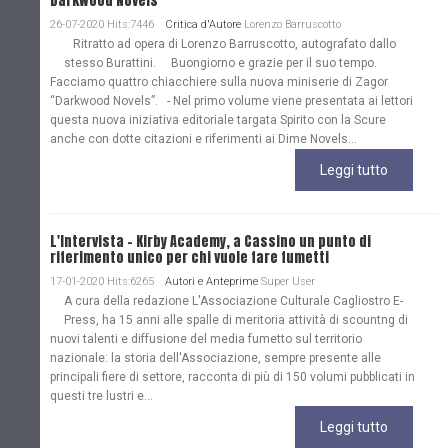
Darkwood Novels"
26-07-2020 Hits:7446
Critica d'Autore
Lorenzo Barruscotto
Ritratto ad opera di Lorenzo Barruscotto, autografato dallo
stesso Burattini. Buongiorno e grazie per il suo tempo.
Facciamo quattro chiacchiere sulla nuova miniserie di Zagor
“Darkwood Novels”. - Nel primo volume viene presentata ai lettori
questa nuova iniziativa editoriale targata Spirito con la Scure
anche con dotte citazioni e riferimenti ai Dime Novels...
Leggi tutto
L'Intervista - Kirby Academy, a Cassino un punto di
riferimento unico per chi vuole fare fumetti
17-01-2020 Hits:6265
Autori e Anteprime
Super User
A cura della redazione L'Associazione Culturale Cagliostro E-
Press, ha 15 anni alle spalle di meritoria attività di scountng di
nuovi talenti e diffusione del media fumetto sul territorio
nazionale: la storia dell'Associazione, sempre presente alle
principali fiere di settore, racconta di più di 150 volumi pubblicati in
questi tre lustri e...
Leggi tutto