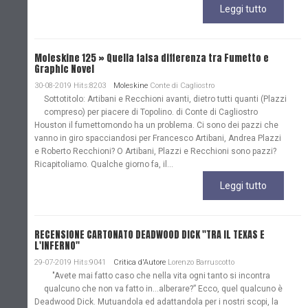
Leggi tutto
Moleskine 125 » Quella falsa differenza tra Fumetto e
Graphic Novel
30-08-2019 Hits:8203
Moleskine
Conte di Cagliostro
Sottotitolo: Artibani e Recchioni avanti, dietro tutti quanti (Plazzi
compreso) per piacere di Topolino. di Conte di Cagliostro
Houston il fumettomondo ha un problema. Ci sono dei pazzi che
vanno in giro spacciandosi per Francesco Artibani, Andrea Plazzi
e Roberto Recchioni? O Artibani, Plazzi e Recchioni sono pazzi?
Ricapitoliamo. Qualche giorno fa, il...
Leggi tutto
RECENSIONE CARTONATO DEADWOOD DICK "TRA IL TEXAS E
L'INFERNO"
29-07-2019 Hits:9041
Critica d'Autore
Lorenzo Barruscotto
"Avete mai fatto caso che nella vita ogni tanto si incontra
qualcuno che non va fatto in…alberare?” Ecco, quel qualcuno è
Deadwood Dick. Mutuandola ed adattandola per i nostri scopi, la