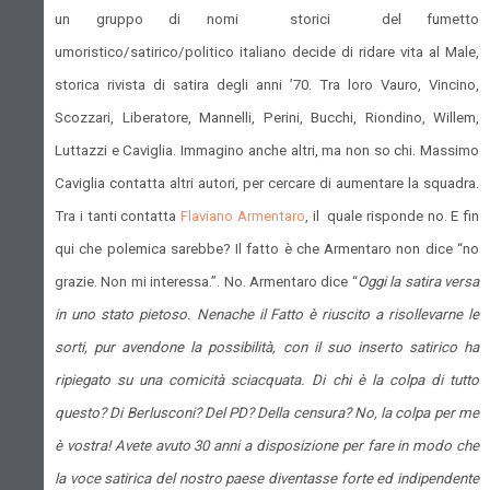
un gruppo di nomi storici del fumetto
umoristico/satirico/politico italiano decide di ridare vita al Male,
storica rivista di satira degli anni ’70. Tra loro Vauro, Vincino,
Scozzari, Liberatore, Mannelli, Perini, Bucchi, Riondino, Willem,
Luttazzi e Caviglia. Immagino anche altri, ma non so chi. Massimo
Caviglia contatta altri autori, per cercare di aumentare la squadra.
Tra i tanti contatta
Flaviano Armentaro
, il quale risponde no. E fin
qui che polemica sarebbe? Il fatto è che Armentaro non dice “no
grazie. Non mi interessa.”. No. Armentaro dice “
Oggi la satira versa
in uno stato pietoso. Nenache il Fatto è riuscito a risollevarne le
sorti, pur avendone la possibilità, con il suo inserto satirico ha
ripiegato su una comicità sciacquata. Di chi è la colpa di tutto
questo? Di Berlusconi? Del PD? Della censura? No, la colpa per me
è vostra! Avete avuto 30 anni a disposizione per fare in modo che
la voce satirica del nostro paese diventasse forte ed indipendente