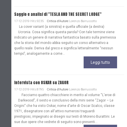
Saggio e analisi di "TESLA AND THE SECRET LODGE"
17-12-2019 Hits:9235
Critica d'Autore
Lorenzo Barruscotto
La cover variant (a sinistra) e quella ufficiale (a destra)
Ucronia. Cosa significa questa parola? Con tale termine viene
indicato un genere di narrativa fantastica basato sulla premessa
che la storia del mondo abbia seguito un corso alternativo a
quello reale. Deriva dal greco e significa letteralmente “nessun
tempo”, analogamente a come...
Leggi tutto
Intervista con OSKAR su ZAGOR
17-12-2019 Hits:8795
Critica d'Autore
Lorenzo Barruscotto
Facciamo quattro chiacchiere in merito al volume “L'eroe di
Darkwood”, il sesto e conclusivo della mini serie “Zagor – Le
Origini” che ha visto Oskar, nome d'arte di Oscar Scalco, classe
1971, disegnatore con all'attivo numerosi traguardi
prestigiosi, impegnato ai disegni sui testi di Moreno Burattini. Le
sue due opere che vedrete di seguito sono presenti...