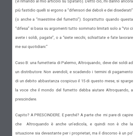
(vi rimando al mio articolo su Spataro). Detto ciò, mi danno ancora
più fastidio quelli si ergono a “difensori dei deboli e dei disederati”
(o anche a “maestrine del fumetto”). Soprattutto quando questa
“difesa” si basa su argomenti tutto sommato limitati solo a “Voi ci
avete i soldi, pagate”, o a “siete vecchi, schiattate e fate lavorare
me sui quotidiani.”
Caso B: una fumetteria di Palermo, Altroquando, deve dei soldi ad
un distributore. Non avendoli, e scadendo i termini di pagamento
di un debito abbastanza cospicuo il 15 di questo mese, si sparge
la voce che il mondo del fumetto debba aiutare Altroquando, a
prescindere.
Capito? A PRESCINDERE. E perché? A parte che mi pare di capire
che Altroquando è anche un’edicola, e quindi non è che la
situazione sia devastante per i proprietari, ma il discorso è un po’