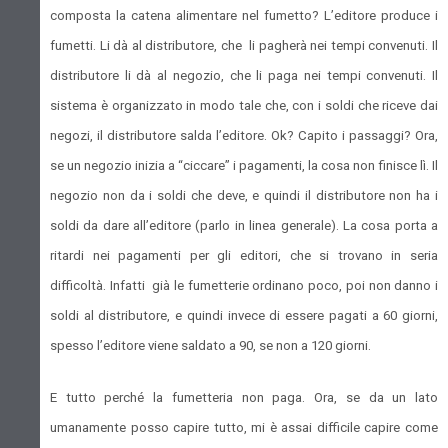
composta la catena alimentare nel fumetto? L’editore produce i
fumetti. Li dà al distributore, che li pagherà nei tempi convenuti. Il
distributore li dà al negozio, che li paga nei tempi convenuti. Il
sistema è organizzato in modo tale che, con i soldi che riceve dai
negozi, il distributore salda l’editore. Ok? Capito i passaggi? Ora,
se un negozio inizia a “ciccare” i pagamenti, la cosa non finisce lì. Il
negozio non da i soldi che deve, e quindi il distributore non ha i
soldi da dare all’editore (parlo in linea generale). La cosa porta a
ritardi nei pagamenti per gli editori, che si trovano in seria
difficoltà. Infatti già le fumetterie ordinano poco, poi non danno i
soldi al distributore, e quindi invece di essere pagati a 60 giorni,
spesso l’editore viene saldato a 90, se non a 120 giorni.
E tutto perché la fumetteria non paga. Ora, se da un lato
umanamente posso capire tutto, mi è assai difficile capire come