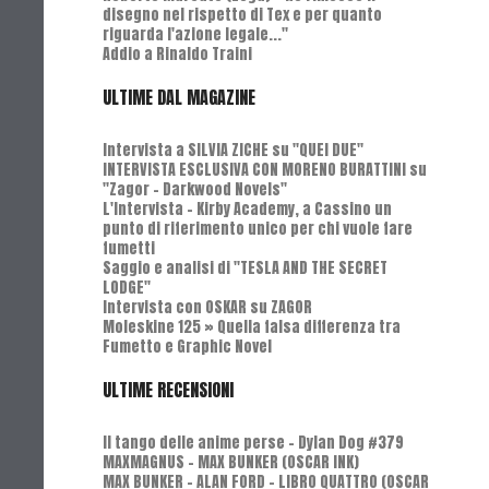
disegno nel rispetto di Tex e per quanto
riguarda l'azione legale..."
Addio a Rinaldo Traini
ULTIME DAL MAGAZINE
Intervista a SILVIA ZICHE su "QUEI DUE"
INTERVISTA ESCLUSIVA CON MORENO BURATTINI su
"Zagor - Darkwood Novels"
L'Intervista - Kirby Academy, a Cassino un
punto di riferimento unico per chi vuole fare
fumetti
Saggio e analisi di "TESLA AND THE SECRET
LODGE"
Intervista con OSKAR su ZAGOR
Moleskine 125 » Quella falsa differenza tra
Fumetto e Graphic Novel
ULTIME RECENSIONI
Il tango delle anime perse - Dylan Dog #379
MAXMAGNUS – MAX BUNKER (OSCAR INK)
MAX BUNKER – ALAN FORD – LIBRO QUATTRO (OSCAR