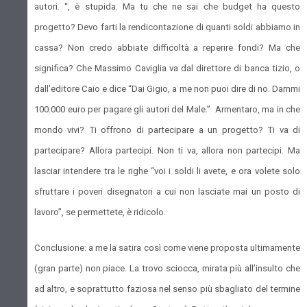
autori. “, è stupida. Ma tu che ne sai che budget ha questo
progetto? Devo farti la rendicontazione di quanti soldi abbiamo in
cassa? Non credo abbiate difficoltà a reperire fondi? Ma che
significa? Che Massimo Caviglia va dal direttore di banca tizio, o
dall’editore Caio e dice “Dai Gigio, a me non puoi dire di no. Dammi
100.000 euro per pagare gli autori del Male.” Armentaro, ma in che
mondo vivi? Ti offrono di partecipare a un progetto? Ti va di
partecipare? Allora partecipi. Non ti va, allora non partecipi. Ma
lasciar intendere tra le righe “voi i soldi li avete, e ora volete solo
sfruttare i poveri disegnatori a cui non lasciate mai un posto di
lavoro”, se permettete, è ridicolo.
Conclusione: a me la satira così come viene proposta ultimamente
(gran parte) non piace. La trovo sciocca, mirata più all’insulto che
ad altro, e soprattutto faziosa nel senso più sbagliato del termine