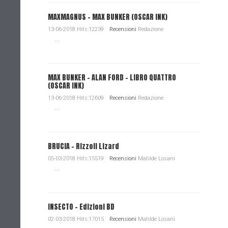
MAXMAGNUS – MAX BUNKER (OSCAR INK)
13-06-2018 Hits:12239
Recensioni
Redazione
...
MAX BUNKER – ALAN FORD – LIBRO QUATTRO
(OSCAR INK)
13-06-2018 Hits:12609
Recensioni
Redazione
...
BRUCIA - Rizzoli Lizard
05-03-2018 Hits:15519
Recensioni
Matilde Losani
...
INSECTO - Edizioni BD
02-03-2018 Hits:17015
Recensioni
Matilde Losani