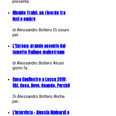
presenta…
Rinaldo Traini, un ricordo tra
luci e ombre
di Alessandro Bottero Di sicuro
per…
L’Europa: grande assente dal
fumetto italiano mainstream
di Alessandro Bottero Alcuni
giorni fa…
Casa Cagliostro a Lucca 2018:
Chi, Cosa, Dove, Quando, Perché
Di Alessandro Bottero Anche
per…
L'Intervista - Alessia Mainardi e