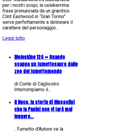
per i nostri scopi, la celeberrima
frase pronunciata da un granitico
Clint Eastwood in “Gran Torino”
serve perfettamente a delineare il
carattere del personaggio...
Leggi tutto
Moleskine 124 » Quando
scappa un fumettosauro dallo
zoo del fumettomondo
di Conte di Cagliostro
Interrompiamo il…
Il Duce, la storia di Mussolini
che la Panini non vi farà mai
leggere...
...Fumetto d'Autore ve la