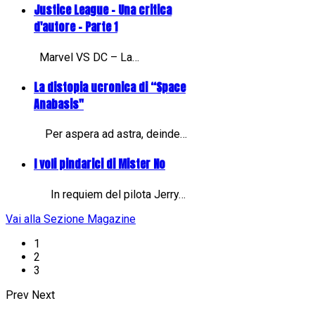
Justice League - Una critica
d'autore - Parte 1
Marvel VS DC – La…
La distopia ucronica di “Space
Anabasis"
Per aspera ad astra, deinde…
I voli pindarici di Mister No
In requiem del pilota Jerry…
Vai alla Sezione Magazine
1
2
3
Prev
Next