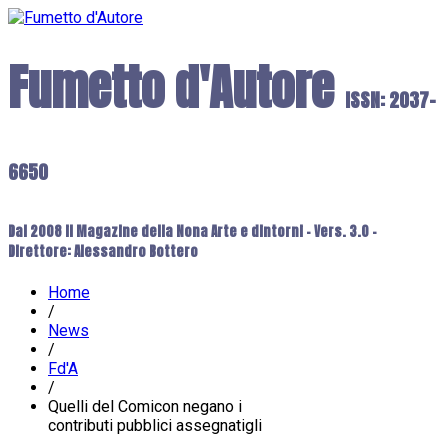
Fumetto d'Autore
ISSN: 2037-
6650
Dal 2008 il Magazine della Nona Arte e dintorni - Vers. 3.0 -
Direttore: Alessandro Bottero
Home
/
News
/
Fd'A
/
Quelli del Comicon negano i
contributi pubblici assegnatigli