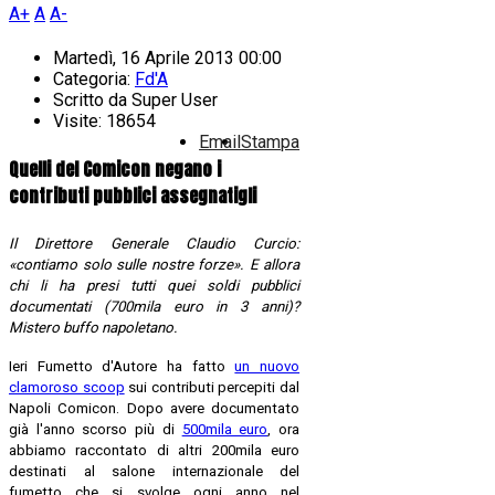
A+
A
A-
Martedì, 16 Aprile 2013 00:00
Categoria:
Fd'A
Scritto da
Super User
Visite: 18654
Email
Stampa
Quelli del Comicon negano i
contributi pubblici assegnatigli
Il Direttore Generale Claudio Curcio:
«contiamo solo sulle nostre forze». E allora
chi li ha presi tutti quei soldi pubblici
documentati (700mila euro in 3 anni)?
Mistero buffo napoletano.
Ieri Fumetto d'Autore ha fatto
un nuovo
clamoroso scoop
sui contributi percepiti dal
Napoli Comicon. Dopo avere documentato
già l'anno scorso più di
500mila euro
, ora
abbiamo raccontato di altri 200mila euro
destinati al salone internazionale del
fumetto che si svolge ogni anno nel