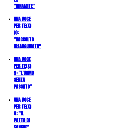
"DINAMITE"
UNA VOCE
PER TE(X)
10:
"RACCOLTO
INSANGUINATO"
UNA VOCE
PER TE(X)
9: "L'UOMO
SENZA
PASSATO"
UNA VOCE
PER TE(X)
8: "IL
PATTO DI
SANGUE"