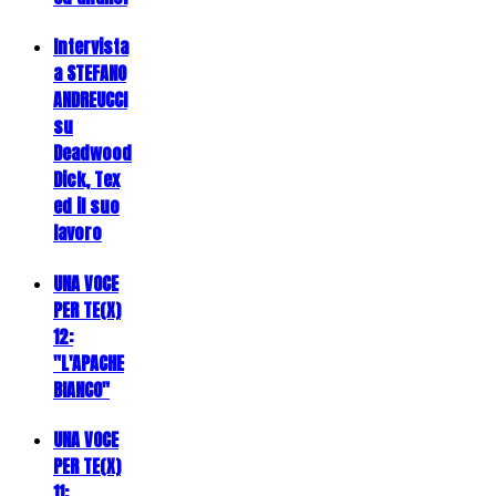
Intervista
a STEFANO
ANDREUCCI
su
Deadwood
Dick, Tex
ed il suo
lavoro
UNA VOCE
PER TE(X)
12:
"L'APACHE
BIANCO"
UNA VOCE
PER TE(X)
11: