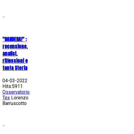
...
"BANDERA!" :
recensione,
analisi,
riflessioni e
tanta Storia
04-03-2022
Hits:5911
Osservatorio
Tex
Lorenzo
Barruscotto
...