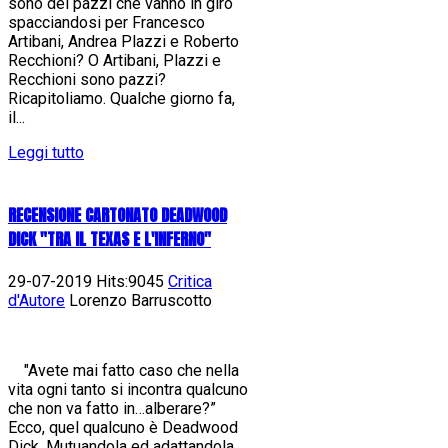
sono dei pazzi che vanno in giro
spacciandosi per Francesco
Artibani, Andrea Plazzi e Roberto
Recchioni? O Artibani, Plazzi e
Recchioni sono pazzi?
Ricapitoliamo. Qualche giorno fa,
il...
Leggi tutto
RECENSIONE CARTONATO DEADWOOD
DICK "TRA IL TEXAS E L'INFERNO"
29-07-2019 Hits:9045
Critica
d'Autore
Lorenzo Barruscotto
"Avete mai fatto caso che nella
vita ogni tanto si incontra qualcuno
che non va fatto in…alberare?”
Ecco, quel qualcuno è Deadwood
Dick. Mutuandola ed adattandola