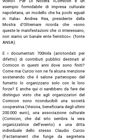
vicino». Per Di Nocera «Comicon è un
esempio formidabile di impresa culturale
napoletana, un modello che ha pochi eguali
in Italia». Andrea Rea, presidente della
Mostra d'Oltremare ricorda che «sono
queste le manifestazioni che ci interessano,
non siamo un banale ente fieristico». (fonte
ANSA).
E i documentati 700mila (arrotondati per
difetto) di contributi pubblici destinati al
Comicon in questi anni dove sono finiti?
Come mai Curcio non ne fa alcuna menzione
sostenendo che il salone partenopeo del
fumetto lo organizzano solo con le loro
forze? E anche qui ci sarebbero da fare dei
distinguo visto che agli organizzatori del
Comicon sono riconducibili una società
cooperativa (Visiona, beneficiaria degli ultimi
200.000 euro), una associazione culturale
(Comicon, che dal sito sembra la vera
organizzatrice dell’evento) e una ditta
individuale dello stesso Claudio Curcio
(Factamanent che funge da segreteria