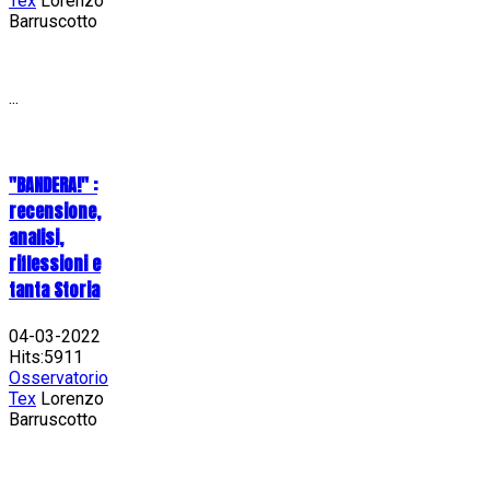
Tex
Lorenzo
Barruscotto
...
"BANDERA!" :
recensione,
analisi,
riflessioni e
tanta Storia
04-03-2022
Hits:5911
Osservatorio
Tex
Lorenzo
Barruscotto