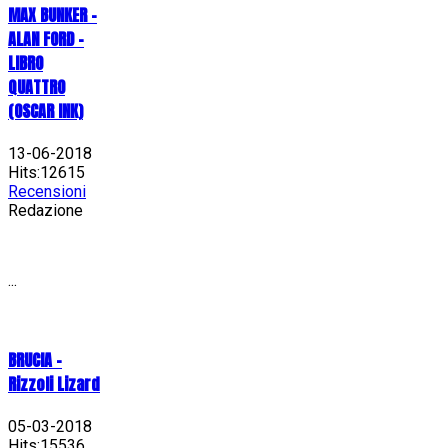
MAX BUNKER –
ALAN FORD –
LIBRO
QUATTRO
(OSCAR INK)
13-06-2018
Hits:12615
Recensioni
Redazione
...
BRUCIA -
Rizzoli Lizard
05-03-2018
Hits:15536