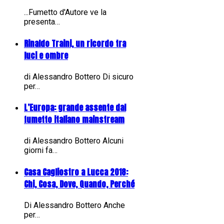
...Fumetto d'Autore ve la
presenta…
Rinaldo Traini, un ricordo tra
luci e ombre
di Alessandro Bottero Di sicuro
per…
L’Europa: grande assente dal
fumetto italiano mainstream
di Alessandro Bottero Alcuni
giorni fa…
Casa Cagliostro a Lucca 2018:
Chi, Cosa, Dove, Quando, Perché
Di Alessandro Bottero Anche
per…