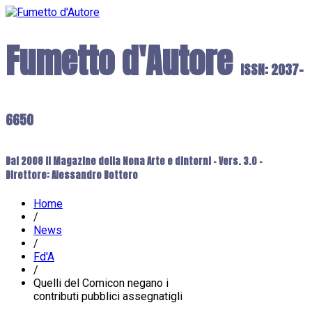
Fumetto d'Autore
ISSN: 2037-
6650
Dal 2008 il Magazine della Nona Arte e dintorni - Vers. 3.0 -
Direttore: Alessandro Bottero
Home
/
News
/
Fd'A
/
Quelli del Comicon negano i
contributi pubblici assegnatigli