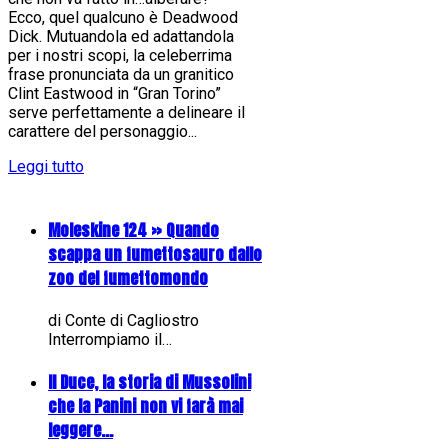
Ecco, quel qualcuno è Deadwood
Dick. Mutuandola ed adattandola
per i nostri scopi, la celeberrima
frase pronunciata da un granitico
Clint Eastwood in “Gran Torino”
serve perfettamente a delineare il
carattere del personaggio...
Leggi tutto
Moleskine 124 » Quando
scappa un fumettosauro dallo
zoo del fumettomondo
di Conte di Cagliostro
Interrompiamo il…
Il Duce, la storia di Mussolini
che la Panini non vi farà mai
leggere...