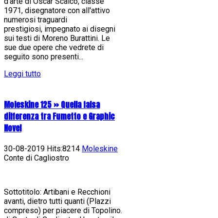
d'arte di Oscar Scalco, classe
1971, disegnatore con all'attivo
numerosi traguardi
prestigiosi, impegnato ai disegni
sui testi di Moreno Burattini. Le
sue due opere che vedrete di
seguito sono presenti...
Leggi tutto
Moleskine 125 » Quella falsa
differenza tra Fumetto e Graphic
Novel
30-08-2019 Hits:8214
Moleskine
Conte di Cagliostro
Sottotitolo: Artibani e Recchioni
avanti, dietro tutti quanti (Plazzi
compreso) per piacere di Topolino.