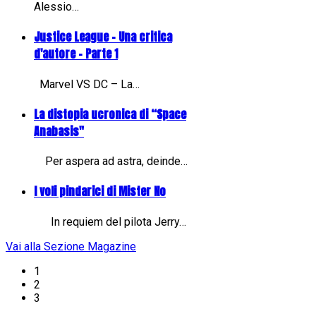
Alessio…
Justice League - Una critica
d'autore - Parte 1
Marvel VS DC – La…
La distopia ucronica di “Space
Anabasis"
Per aspera ad astra, deinde…
I voli pindarici di Mister No
In requiem del pilota Jerry…
Vai alla Sezione Magazine
1
2
3