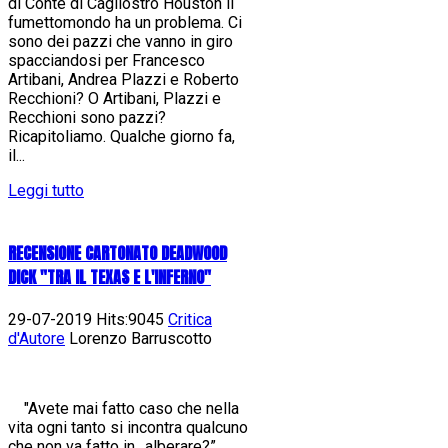
di Conte di Cagliostro Houston il
fumettomondo ha un problema. Ci
sono dei pazzi che vanno in giro
spacciandosi per Francesco
Artibani, Andrea Plazzi e Roberto
Recchioni? O Artibani, Plazzi e
Recchioni sono pazzi?
Ricapitoliamo. Qualche giorno fa,
il...
Leggi tutto
RECENSIONE CARTONATO DEADWOOD
DICK "TRA IL TEXAS E L'INFERNO"
29-07-2019 Hits:9045
Critica
d'Autore
Lorenzo Barruscotto
"Avete mai fatto caso che nella
vita ogni tanto si incontra qualcuno
che non va fatto in…alberare?”