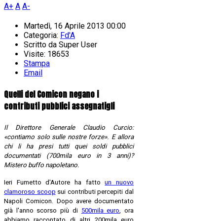
A+
A
A-
Martedì, 16 Aprile 2013 00:00
Categoria:
Fd'A
Scritto da
Super User
Visite: 18653
Stampa
Email
Quelli del Comicon negano i
contributi pubblici assegnatigli
Il Direttore Generale Claudio Curcio:
«contiamo solo sulle nostre forze». E allora
chi li ha presi tutti quei soldi pubblici
documentati (700mila euro in 3 anni)?
Mistero buffo napoletano.
Ieri Fumetto d'Autore ha fatto
un nuovo
clamoroso scoop
sui contributi percepiti dal
Napoli Comicon. Dopo avere documentato
già l'anno scorso più di
500mila euro
, ora
abbiamo raccontato di altri 200mila euro