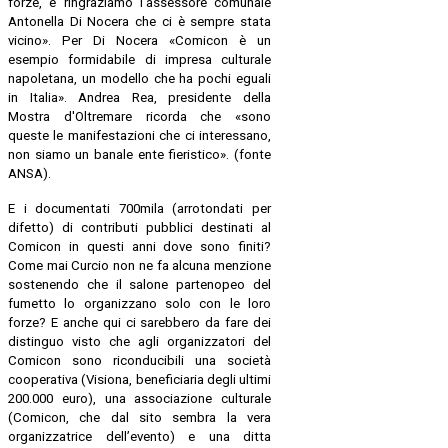
forze, e ringraziamo l'assessore comunale
Antonella Di Nocera che ci è sempre stata
vicino». Per Di Nocera «Comicon è un
esempio formidabile di impresa culturale
napoletana, un modello che ha pochi eguali
in Italia». Andrea Rea, presidente della
Mostra d'Oltremare ricorda che «sono
queste le manifestazioni che ci interessano,
non siamo un banale ente fieristico». (fonte
ANSA).
E i documentati 700mila (arrotondati per
difetto) di contributi pubblici destinati al
Comicon in questi anni dove sono finiti?
Come mai Curcio non ne fa alcuna menzione
sostenendo che il salone partenopeo del
fumetto lo organizzano solo con le loro
forze? E anche qui ci sarebbero da fare dei
distinguo visto che agli organizzatori del
Comicon sono riconducibili una società
cooperativa (Visiona, beneficiaria degli ultimi
200.000 euro), una associazione culturale
(Comicon, che dal sito sembra la vera
organizzatrice dell’evento) e una ditta