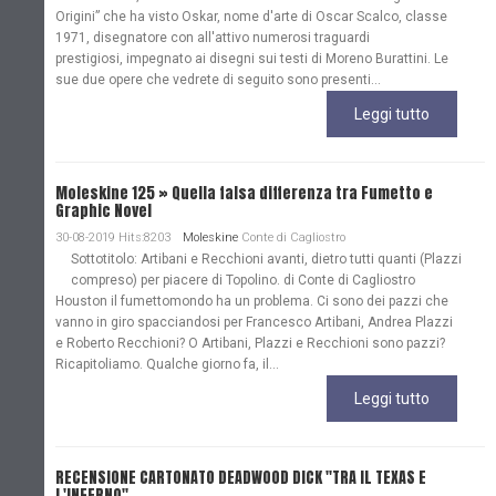
Origini” che ha visto Oskar, nome d'arte di Oscar Scalco, classe
1971, disegnatore con all'attivo numerosi traguardi
prestigiosi, impegnato ai disegni sui testi di Moreno Burattini. Le
sue due opere che vedrete di seguito sono presenti...
Leggi tutto
Moleskine 125 » Quella falsa differenza tra Fumetto e
Graphic Novel
30-08-2019 Hits:8203
Moleskine
Conte di Cagliostro
Sottotitolo: Artibani e Recchioni avanti, dietro tutti quanti (Plazzi
compreso) per piacere di Topolino. di Conte di Cagliostro
Houston il fumettomondo ha un problema. Ci sono dei pazzi che
vanno in giro spacciandosi per Francesco Artibani, Andrea Plazzi
e Roberto Recchioni? O Artibani, Plazzi e Recchioni sono pazzi?
Ricapitoliamo. Qualche giorno fa, il...
Leggi tutto
RECENSIONE CARTONATO DEADWOOD DICK "TRA IL TEXAS E
L'INFERNO"