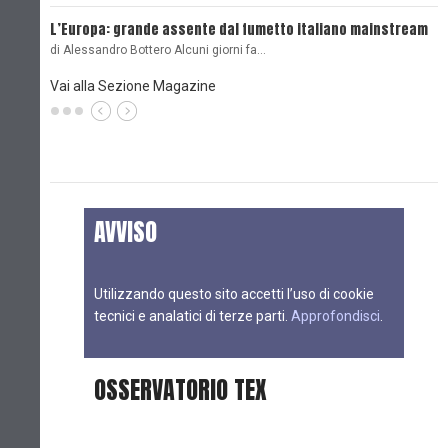
L’Europa: grande assente dal fumetto italiano mainstream
B
di Alessandro Bottero Alcuni giorni fa…
D
Vai alla Sezione Magazine
AVVISO
Utilizzando questo sito accetti l’uso di cookie
tecnici e analatici di terze parti.
Approfondisci
.
OSSERVATORIO TEX