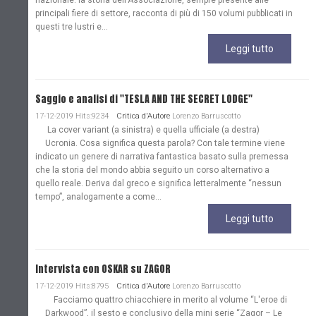
nazionale: la storia dell'Associazione, sempre presente alle
principali fiere di settore, racconta di più di 150 volumi pubblicati in
questi tre lustri e...
Leggi tutto
Saggio e analisi di "TESLA AND THE SECRET LODGE"
17-12-2019 Hits:9234
Critica d'Autore
Lorenzo Barruscotto
La cover variant (a sinistra) e quella ufficiale (a destra)
Ucronia. Cosa significa questa parola? Con tale termine viene
indicato un genere di narrativa fantastica basato sulla premessa
che la storia del mondo abbia seguito un corso alternativo a
quello reale. Deriva dal greco e significa letteralmente “nessun
tempo”, analogamente a come...
Leggi tutto
Intervista con OSKAR su ZAGOR
17-12-2019 Hits:8795
Critica d'Autore
Lorenzo Barruscotto
Facciamo quattro chiacchiere in merito al volume “L'eroe di
Darkwood”, il sesto e conclusivo della mini serie “Zagor – Le