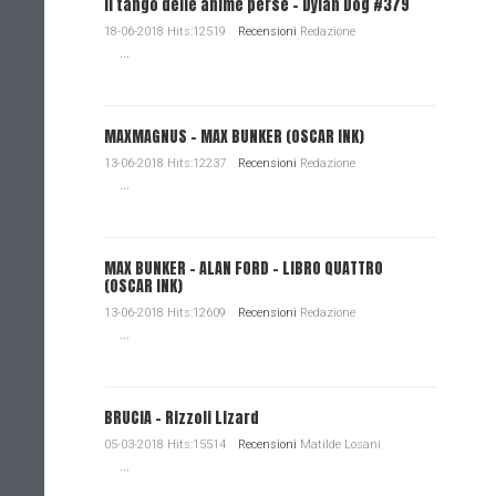
Il tango delle anime perse - Dylan Dog #379
18-06-2018 Hits:12519
Recensioni
Redazione
...
MAXMAGNUS – MAX BUNKER (OSCAR INK)
13-06-2018 Hits:12237
Recensioni
Redazione
...
MAX BUNKER – ALAN FORD – LIBRO QUATTRO
(OSCAR INK)
13-06-2018 Hits:12609
Recensioni
Redazione
...
BRUCIA - Rizzoli Lizard
05-03-2018 Hits:15514
Recensioni
Matilde Losani
...