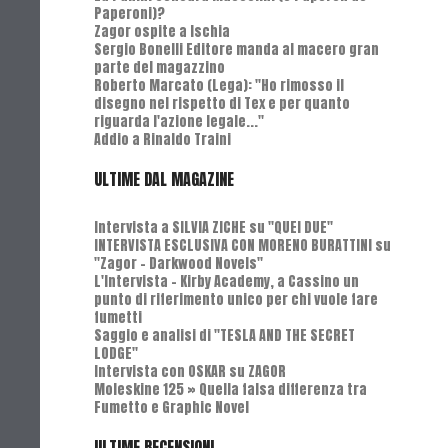
Paperoni)?
Zagor ospite a Ischia
Sergio Bonelli Editore manda al macero gran
parte del magazzino
Roberto Marcato (Lega): "Ho rimosso il
disegno nel rispetto di Tex e per quanto
riguarda l'azione legale..."
Addio a Rinaldo Traini
ULTIME DAL MAGAZINE
Intervista a SILVIA ZICHE su "QUEI DUE"
INTERVISTA ESCLUSIVA CON MORENO BURATTINI su
"Zagor - Darkwood Novels"
L'Intervista - Kirby Academy, a Cassino un
punto di riferimento unico per chi vuole fare
fumetti
Saggio e analisi di "TESLA AND THE SECRET
LODGE"
Intervista con OSKAR su ZAGOR
Moleskine 125 » Quella falsa differenza tra
Fumetto e Graphic Novel
ULTIME RECENSIONI