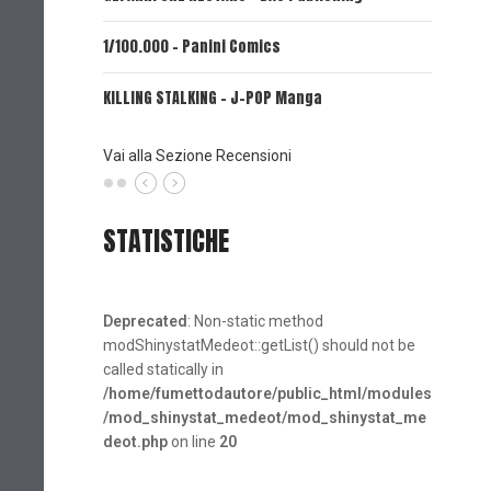
1/100.000 - Panini Comics
MY CAPR
KILLING STALKING - J-POP Manga
PSYCO-P
(Planet
Vai alla Sezione Recensioni
STATISTICHE
Deprecated
: Non-static method
modShinystatMedeot::getList() should not be
called statically in
/home/fumettodautore/public_html/modules
/mod_shinystat_medeot/mod_shinystat_me
deot.php
on line
20