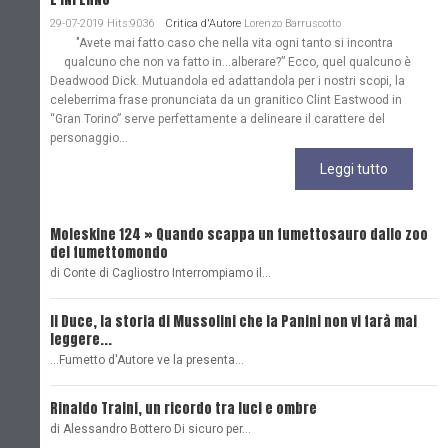
29-07-2019 Hits:9036
Critica d'Autore
Lorenzo Barruscotto
"Avete mai fatto caso che nella vita ogni tanto si incontra
qualcuno che non va fatto in…alberare?” Ecco, quel qualcuno è
Deadwood Dick. Mutuandola ed adattandola per i nostri scopi, la
celeberrima frase pronunciata da un granitico Clint Eastwood in
“Gran Torino” serve perfettamente a delineare il carattere del
personaggio...
Leggi tutto
Moleskine 124 » Quando scappa un fumettosauro dallo zoo
C
del fumettomondo
P
di Conte di Cagliostro Interrompiamo il…
D
Il Duce, la storia di Mussolini che la Panini non vi farà mai
L
leggere...
L
...Fumetto d'Autore ve la presenta…
L
Rinaldo Traini, un ricordo tra luci e ombre
L
di Alessandro Bottero Di sicuro per…
O