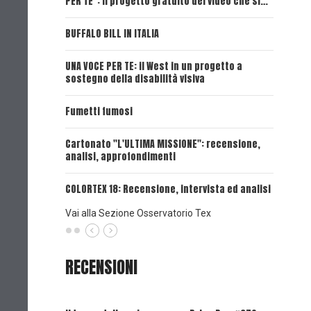
PER TE": il progetto gratuito dei video che si…
Dick, Tex
BUFFALO BILL IN ITALIA
UNA VOCE
UNA VOCE PER TE: il West in un progetto a
UNA VOCE
sostegno della disabilità visiva
UNA VOCE
Fumetti fumosi
UNA VOCE
Cartonato "L'ULTIMA MISSIONE": recensione,
analisi, approfondimenti
UNA VOCE
COLORTEX 18: Recensione, intervista ed analisi
Vai alla Sezione Osservatorio Tex
RECENSIONI