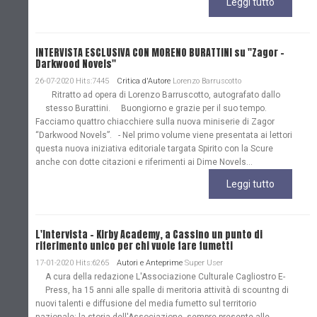
Leggi tutto
INTERVISTA ESCLUSIVA CON MORENO BURATTINI su "Zagor -
Darkwood Novels"
26-07-2020 Hits:7445
Critica d'Autore
Lorenzo Barruscotto
Ritratto ad opera di Lorenzo Barruscotto, autografato dallo
stesso Burattini. Buongiorno e grazie per il suo tempo.
Facciamo quattro chiacchiere sulla nuova miniserie di Zagor
“Darkwood Novels”. - Nel primo volume viene presentata ai lettori
questa nuova iniziativa editoriale targata Spirito con la Scure
anche con dotte citazioni e riferimenti ai Dime Novels...
Leggi tutto
L'Intervista - Kirby Academy, a Cassino un punto di
riferimento unico per chi vuole fare fumetti
17-01-2020 Hits:6265
Autori e Anteprime
Super User
A cura della redazione L'Associazione Culturale Cagliostro E-
Press, ha 15 anni alle spalle di meritoria attività di scountng di
nuovi talenti e diffusione del media fumetto sul territorio