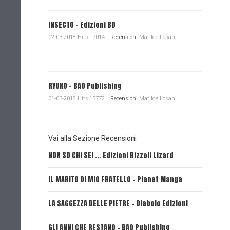
INSECTO - Edizioni BD
02-03-2018 Hits:17014
Recensioni
Matilde Losani
...
RYUKO - BAO Publishing
01-03-2018 Hits:15772
Recensioni
Matilde Losani
...
Vai alla Sezione Recensioni
NON SO CHI SEI ... Edizioni Rizzoli Lizard
L'EROE E
IL MARITO DI MIO FRATELLO - Planet Manga
SerVamp
LA SAGGEZZA DELLE PIETRE - Diabolo Edizioni
REVERIE 
GLI ANNI CHE RESTANO - BAO Publishing
FIRE PUN