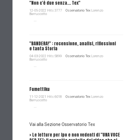
"Non c'è due senza... Tex"
12-05-2022 Hits:3777
Osservatorio Tex
Lorenzo
Barruscotto
...
"BANDERA!" : recensione, analisi, riflessioni
e tanta Storia
04-03-2022 Hits:5899
Osservatorio Tex
Lorenzo
Barruscotto
...
Fumettiku
11-12-2021 Hits:6018
Osservatorio Tex
Lorenzo
Barruscotto
...
Vai alla Sezione Osservatorio Tex
> Le letture per ipo e non vedenti di "UNA VOCE
Intervi