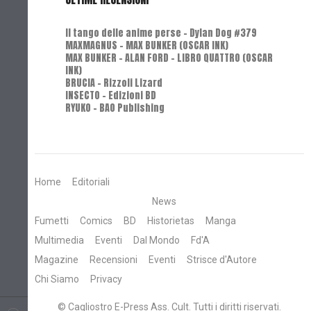
Il tango delle anime perse - Dylan Dog #379
MAXMAGNUS – MAX BUNKER (OSCAR INK)
MAX BUNKER – ALAN FORD – LIBRO QUATTRO (OSCAR
INK)
BRUCIA - Rizzoli Lizard
INSECTO - Edizioni BD
RYUKO - BAO Publishing
Home
Editoriali
News
Fumetti
Comics
BD
Historietas
Manga
Multimedia
Eventi
Dal Mondo
Fd'A
Magazine
Recensioni
Eventi
Strisce d'Autore
Chi Siamo
Privacy
© Cagliostro E-Press Ass. Cult. Tutti i diritti riservati.