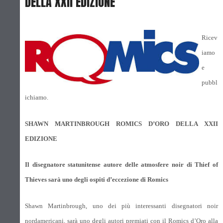
DELLA XXII EDIZIONE
Ricev
iamo
e
pubbl
ichiamo.
SHAWN MARTINBROUGH ROMICS D’ORO DELLA XXII
EDIZIONE
Il disegnatore statunitense autore delle atmosfere noir di Thief of
Thieves sarà uno degli ospiti d’eccezione di Romics
Shawn Martinbrough, uno dei più interessanti disegnatori noir
nordamericani, sarà uno degli autori premiati con il Romics d’Oro alla