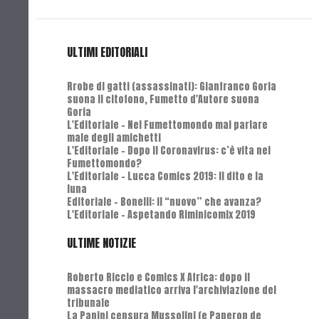
ULTIMI EDITORIALI
Rrobe di gatti (assassinati): Gianfranco Goria
suona il citofono, Fumetto d'Autore suona
Goria
L'Editoriale - Nel Fumettomondo mai parlare
male degli amichetti
L'Editoriale - Dopo il Coronavirus: c’è vita nel
Fumettomondo?
L'Editoriale - Lucca Comics 2019: Il dito e la
luna
Editoriale - Bonelli: il “nuovo” che avanza?
L'Editoriale - Aspetando Riminicomix 2019
ULTIME NOTIZIE
Roberto Riccio e Comics X Africa: dopo il
massacro mediatico arriva l'archiviazione del
tribunale
La Panini censura Mussolini (e Paperon de