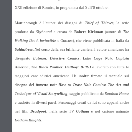
XXII edizione di Romics, in programma dal 5 all’8 ottobre.
Martinbrough è l’autore dei disegni di
Thief of Thieves
, la serie
prodotta da
Skybound
e
creata da
Robert Kirkman
(autore di
The
Walking Dead
,
Invincible
e
Outcast
), che viene pubblicata in Italia da
SaldaPress
.
Nel corso della sua brillante carriera, l’autore americano ha
disegnato
Batman: Detective Comics
,
Luke Cage Noir
,
Captain
America
,
The Black Panther
,
Hellboy: BPRD
e lavorato con tutte le
maggiori case editrici americane.
Ha inoltre firmato il manuale sul
disegno del fumetto noir
How to Draw Noir Comics: The Art and
Technique of Visual Storytelling
, saggio pubblicato da
Random House
e tradotto in diversi paesi. Personaggi creati da lui sono apparsi anche
nel film
Deadpool
, nella serie TV
Gotham
e nel cartone animato
Gotham Knights
.