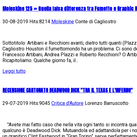
Moleskine 125 » Quella falsa differenza tra Fumetto e Graphic 
30-08-2019 Hits:8214
Moleskine
Conte di Cagliostro
Sottotitolo: Artibani e Recchioni avanti, dietro tutti quanti (Pla
Cagliostro Houston il fumettomondo ha un problema. Ci sono de
Francesco Artibani, Andrea Plazzi e Roberto Recchioni? O Artib
Ricapitoliamo. Qualche giorno fa, il...
Leggi tutto
RECENSIONE CARTONATO DEADWOOD DICK "TRA IL TEXAS E L'INFERNO"
29-07-2019 Hits:9045
Critica d'Autore
Lorenzo Barruscotto
"Avete mai fatto caso che nella vita ogni tanto si incontra qua
qualcuno è Deadwood Dick. Mutuandola ed adattandola per i nost
un granitico Clint Eastwood in “Gran Torino” serve perfettamente 