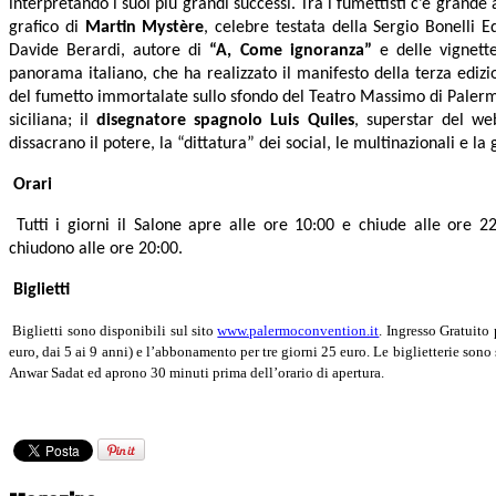
interpretando i suoi più grandi successi. Tra i fumettisti c’è grande
grafico di
Martin Mystère
, celebre testata della Sergio Bonelli 
Davide Berardi, autore di
“A, Come ignoranza”
e delle vignet
panorama italiano, che ha realizzato il manifesto della terza ediz
del fumetto immortalate sullo sfondo del Teatro Massimo di Palerm
siciliana; il
disegnatore spagnolo Luis Quiles
, superstar del we
dissacrano il potere, la “dittatura” dei social, le multinazionali e la
Orari
Tutti i giorni il Salone apre alle ore 10:00 e chiude alle ore 2
chiudono alle ore 20:00.
Biglietti
Biglietti sono disponibili sul sito
www.palermoconvention.it
. Ingresso Gratuito 
euro, dai 5 ai 9 anni) e l’abbonamento per tre giorni 25 euro. Le biglietterie son
Anwar Sadat ed aprono 30 minuti prima dell’orario di apertura.