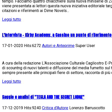
tempo. Facciamo quattro chiacchiere sulla nuova miniserie di
viene presentata ai lettori questa nuova iniziativa editoriale ta
citazioni e riferimenti ai Dime Novels...
Leggi tutto
L'Intervista - Kirby Academy, a Cassino un punto di riferimento
17-01-2020 Hits:6272
Autori e Anteprime
Super User
A cura della redazione L'Associazione Culturale Cagliostro E-Pres
di scountng di nuovi talenti e diffusione del media fumetto sul t
sempre presente alle principali fiere di settore, racconta di più d
Leggi tutto
Saggio e analisi di "TESLA AND THE SECRET LODGE"
17-12-2019 Hits:9240
Critica d'Autore
Lorenzo Barruscotto