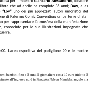
 attesa per il maestro
Giancarlo Alessandrini
, ideatore
Editore che ad aprile ha compiuto 35 anni;
Daw
, alias
te
“Lov”
uno dei più apprezzati autori umoristici del
ione di Palermo Comic Convention: un parterre di star
o per rappresentare l’atmosfera della manifestazione
b, conosciuto per le sue illustrazioni impegnate che
 guerra.
2:00. L’area espositiva del padiglione 20 e le mostre
per i bambini fino a 5 anni. Il giornaliero costa 10 euro (ridotto 5
o situate all’ingresso nord in Piazzetta Nelson Mandela, angolo via