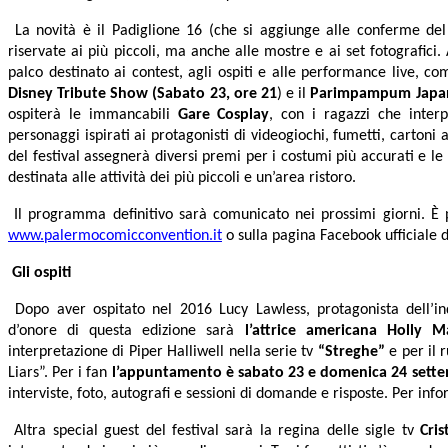
La novità è il Padiglione 16 (che si aggiunge alle conferme de
riservate ai più piccoli, ma anche alle mostre e ai set fotografici.
palco destinato ai contest, agli ospiti e alle performance live, c
Disney Tribute Show
(Sabato 23, ore 21
) e il
Parimpampum Japan 
ospiterà le immancabili
Gare Cosplay
, con i ragazzi che inter
personaggi ispirati ai protagonisti di videogiochi, fumetti, cartoni a
del festival assegnerà diversi premi per i costumi più accurati e l
destinata alle attività dei più piccoli e un’area ristoro.
Il programma definitivo sarà comunicato nei prossimi giorni. È po
www.palermocomicconvention.it
o sulla pagina Facebook ufficiale d
Gli ospiti
Dopo aver ospitato nel 2016 Lucy Lawless, protagonista dell’ind
d’onore di questa edizione sarà
l’attrice americana Holly 
interpretazione di Piper Halliwell nella serie tv
“Streghe”
e per il 
Liars”. Per i fan
l’appuntamento è sabato 23 e domenica 24 sett
interviste, foto, autografi e sessioni di domande e risposte. Per in
Altra special guest del festival sarà la regina delle sigle tv
Cris