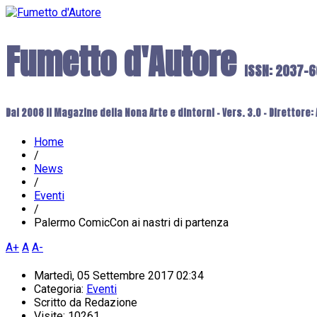
Fumetto d'Autore
ISSN: 2037-
Dal 2008 il Magazine della Nona Arte e dintorni - Vers. 3.0 - Direttore
Home
/
News
/
Eventi
/
Palermo ComicCon ai nastri di partenza
A+
A
A-
Martedì, 05 Settembre 2017 02:34
Categoria:
Eventi
Scritto da
Redazione
Visite: 10261