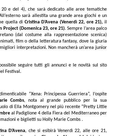
l 20 e del 4), che sarà dedicato alle aree tematiche
 All’esterno sarà allestita una grande area giochi e un
ome quella di
Cristina D’Avena (Venerdì 22, ore 21),
il
Project (Domenica 23, ore 21)
. Sempre l’area palco
pretano (dal costume alla rappresentazione scenica)
nimati, film o della letteratura fantasy, dove la giuria
e migliori interpretazioni. Non mancherà un’area junior
ssibile seguire tutti gli annunci e le novità sul sito
el Festival.
imenticabile “Xena: Principessa Guerriera”, l’ospite
Marie Combs
, nota al grande pubblico per la sua
ruolo di Ella Montgomery nel più recente “Pretty Little
embre
al Padiglione 4 della Fiera del Mediterraneo per
formazioni e biglietti su Holly Marie Combs
.
tina D’Avena
, che si esibirà Venerdì 22, alle ore 21,