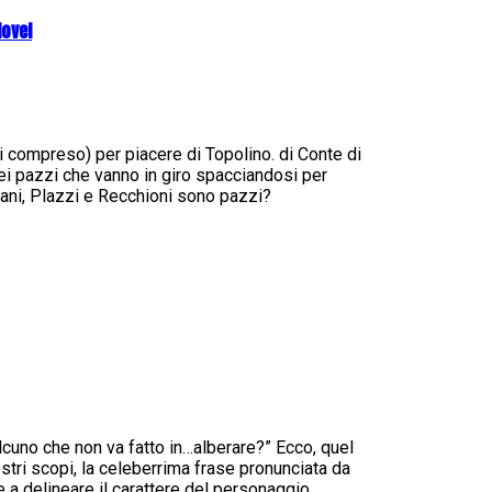
Novel
zzi compreso) per piacere di Topolino. di Conte di
i pazzi che vanno in giro spacciandosi per
ani, Plazzi e Recchioni sono pazzi?
lcuno che non va fatto in…alberare?” Ecco, quel
ri scopi, la celeberrima frase pronunciata da
a delineare il carattere del personaggio...