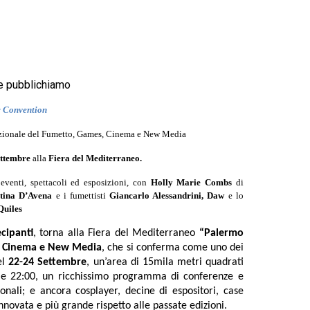
e pubblichiamo
 Convention
azionale del Fumetto, Games, Cinema e New Media
ettembre
alla
Fiera del Mediterraneo.
 eventi, spettacoli ed esposizioni, con
Holly Marie Combs
di
stina D’Avena
e i fumettisti
Giancarlo Alessandrini, Daw
e lo
Quiles
cipanti
, torna alla Fiera del Mediterraneo
“Palermo
s, Cinema e New Media
, che si conferma come uno dei
el
22-24 Settembre
, un’area di 15mila metri quadrati
lle 22:00, un ricchissimo programma di conferenze e
azionali; e ancora cosplayer, decine di espositori, case
nnovata e più grande rispetto alle passate edizioni.