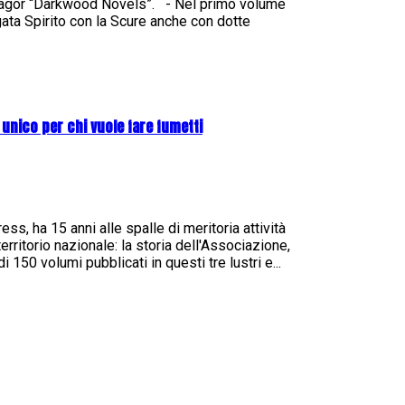
 Zagor “Darkwood Novels”. - Nel primo volume
rgata Spirito con la Scure anche con dotte
 unico per chi vuole fare fumetti
s, ha 15 anni alle spalle di meritoria attività
erritorio nazionale: la storia dell'Associazione,
i 150 volumi pubblicati in questi tre lustri e...