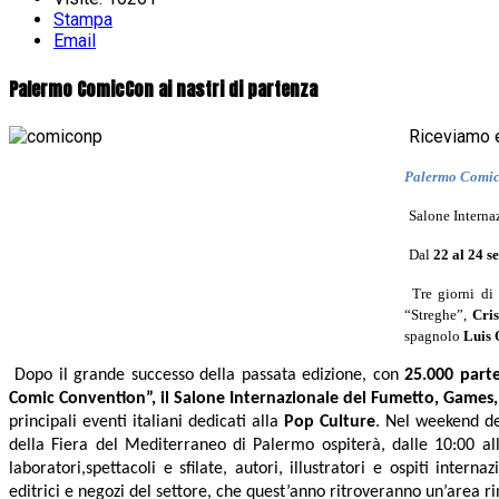
Stampa
Email
Palermo ComicCon ai nastri di partenza
Riceviamo 
Palermo Comic
Salone Intern
Dal
22 al 24 s
Tre giorni di
“Streghe”,
Cri
spagnolo
Luis 
Dopo il grande successo della passata edizione, con
25.000 parte
Comic Convention”, il Salone Internazionale del Fumetto, Game
principali eventi italiani dedicati alla
Pop Culture
. Nel weekend d
della Fiera del Mediterraneo di Palermo ospiterà, dalle 10:00 a
laboratori,spettacoli e sfilate, autori, illustratori e ospiti intern
editrici e negozi del settore, che quest’anno ritroveranno un’area ri