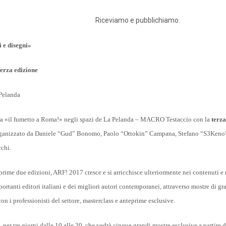
Riceviamo e pubblichiamo.
i e disegni»
terza edizione
Pelanda
na «il fumetto a Roma!» negli spazi de La Pelanda – MACRO Testaccio con la
terza
e organizzato da Daniele “Gud” Bonomo, Paolo “Ottokin” Campana, Stefano “S3Keno”
chi.
prime due edizioni, ARF! 2017 cresce e si arricchisce ulteriormente nei contenuti e 
portanti editori italiani e dei migliori autori contemporanei, attraverso mostre di g
con i professionisti del settore, masterclass e anteprime esclusive.
 per tre giorni dalle 10 alle 20, che vedrà cinque grandi mostre esclusive a partire 