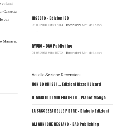
...
e volumi
er Gazzetta
INSECTO - Edizioni BD
le
con
02-03-2018 Hits:17014
Recensioni
Matilde Losani
...
lo Manara
,
RYUKO - BAO Publishing
01-03-2018 Hits:15772
Recensioni
Matilde Losani
...
Vai alla Sezione Recensioni
NON SO CHI SEI ... Edizioni Rizzoli Lizard
L'EROE E
IL MARITO DI MIO FRATELLO - Planet Manga
SerVamp
LA SAGGEZZA DELLE PIETRE - Diabolo Edizioni
REVERIE
GLI ANNI CHE RESTANO - BAO Publishing
FIRE PU