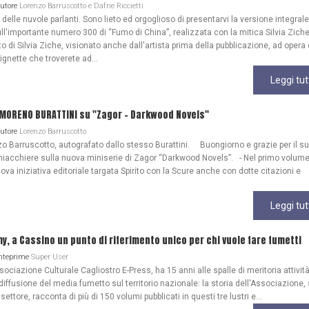
Autore
Lorenzo Barruscotto e Dafne Riccietti
lle nuvole parlanti. Sono lieto ed orgoglioso di presentarvi la versione integrale
ull'importante numero 300 di “Fumo di China”, realizzata con la mitica Silvia Zich
 di Silvia Ziche, visionato anche dall'artista prima della pubblicazione, ad opera 
gnette che troverete ad...
Leggi tut
 MORENO BURATTINI su "Zagor - Darkwood Novels"
Autore
Lorenzo Barruscotto
o Barruscotto, autografato dallo stesso Burattini. Buongiorno e grazie per il s
iacchiere sulla nuova miniserie di Zagor “Darkwood Novels”. - Nel primo volume
ova iniziativa editoriale targata Spirito con la Scure anche con dotte citazioni e
Leggi tut
my, a Cassino un punto di riferimento unico per chi vuole fare fumetti
Anteprime
Super User
ociazione Culturale Cagliostro E-Press, ha 15 anni alle spalle di meritoria attività
diffusione del media fumetto sul territorio nazionale: la storia dell'Associazione
 settore, racconta di più di 150 volumi pubblicati in questi tre lustri e...