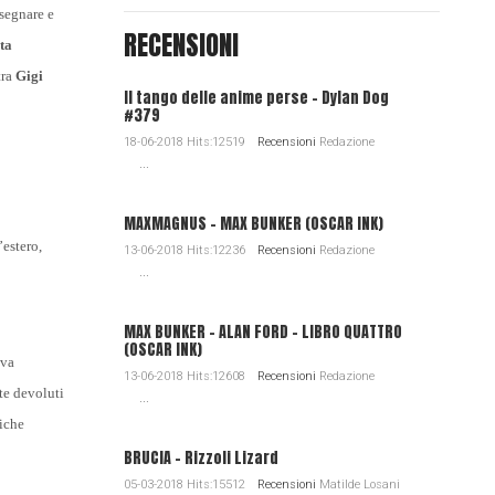
isegnare e
RECENSIONI
ta
tra
Gigi
Il tango delle anime perse - Dylan Dog
#379
18-06-2018 Hits:12519
Recensioni
Redazione
...
MAXMAGNUS – MAX BUNKER (OSCAR INK)
’estero,
13-06-2018 Hits:12236
Recensioni
Redazione
...
MAX BUNKER – ALAN FORD – LIBRO QUATTRO
(OSCAR INK)
iva
13-06-2018 Hits:12608
Recensioni
Redazione
nte devoluti
...
niche
BRUCIA - Rizzoli Lizard
05-03-2018 Hits:15512
Recensioni
Matilde Losani