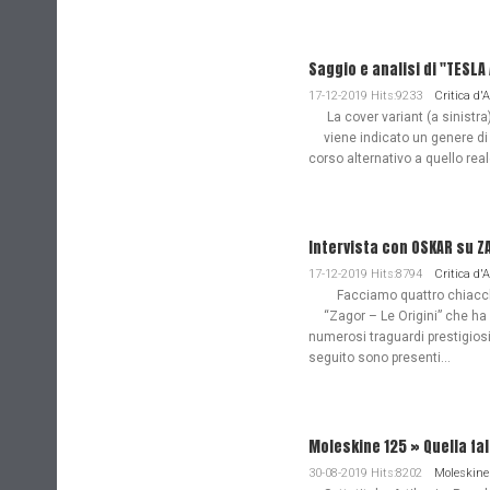
Saggio e analisi di "TESL
17-12-2019 Hits:9233
Critica d'
La cover variant (a sinistra
viene indicato un genere di
corso alternativo a quello re
Intervista con OSKAR su Z
17-12-2019 Hits:8794
Critica d'
Facciamo quattro chiacchie
“Zagor – Le Origini” che ha
numerosi traguardi prestigiosi
seguito sono presenti...
Moleskine 125 » Quella fa
30-08-2019 Hits:8202
Moleskine