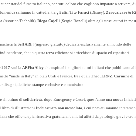
 super star del fumetto italiano, per tutti coloro che vogliono imparare a scrivere, d
omenica saliranno in cattedra, tra gli altri
Tito Faraci
(Disney),
Zerocalcare
&
Ri
bo
(Astorina/Diabolik),
Diego Cajelli
(Sergio Bonelli) oltre agli stessi autori in mos
mancherà la
Self ARF!
(ingresso gratuito) dedicata esclusivamente al mondo delle
indipendente, che in questa terza edizione si arricchisce di spazio ed espositori.
e 2017
sarà la
ARFist Alley
che ospiterà i migliori autori italiani che pubblicano all
etto “made in Italy” in Stati Uniti e Francia, tra i quali
Theo
,
LRNZ
,
Carmine di
per disegni, dediche, stampe esclusive e commission.
 è sinonimo di
solidarietà
: dopo Emergency e Cesvi, quest’anno una nuova iniziat
 libro di illustrazioni
Inchiostrato non mescolato
, i cui ricavati saranno interame
liana che offre terapia ricreativa gratuita ai bambini affetti da patologie gravi e cro