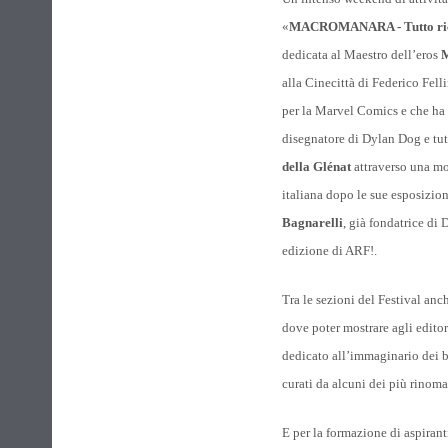
«
MACROMANARA - Tutto rico
dedicata al Maestro dell’eros
M
alla Cinecittà di Federico Felli
per la Marvel Comics e che ha 
disegnatore di Dylan Dog e tut
della Glénat
attraverso una mos
italiana dopo le sue esposizion
Bagnarelli
, già fondatrice di
edizione di ARF!.
Tra le sezioni del Festival anc
dove poter mostrare agli editor 
dedicato all’immaginario dei b
curati da alcuni dei più rinomati
E per la formazione di aspirant