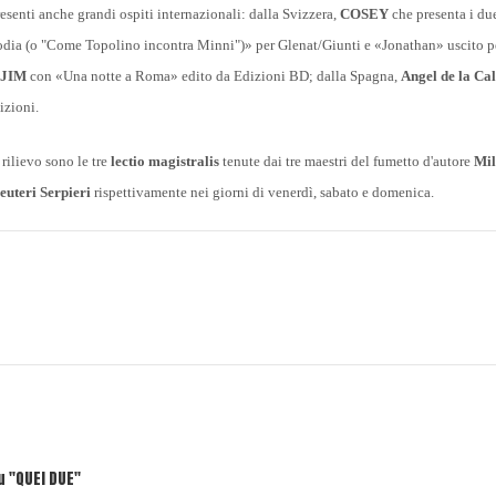
senti anche grandi ospiti internazionali: dalla Svizzera,
COSEY
che presenta i du
dia (o "Come Topolino incontra Minni")» per Glenat/Giunti e «Jonathan» uscito p
JIM
con «Una notte a Roma» edito da Edizioni BD; dalla Spagna,
Angel de la Cal
izioni.
rilievo sono le tre
lectio magistralis
tenute dai tre maestri del fumetto d'autore
Mi
euteri Serpieri
rispettivamente nei giorni di venerdì, sabato e domenica.
u "QUEI DUE"