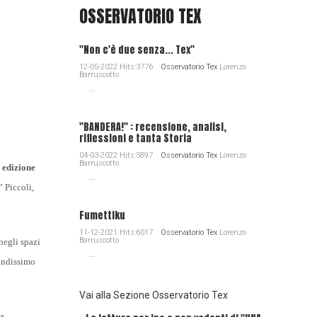
OSSERVATORIO TEX
"Non c'è due senza... Tex"
12-05-2022 Hits:3776
Osservatorio Tex
Lorenzo
Barruscotto
...
"BANDERA!" : recensione, analisi,
riflessioni e tanta Storia
04-03-2022 Hits:5897
Osservatorio Tex
Lorenzo
Barruscotto
 edizione
...
 Piccoli,
Fumettiku
11-12-2021 Hits:6017
Osservatorio Tex
Lorenzo
Barruscotto
negli spazi
...
randissimo
Vai alla Sezione Osservatorio Tex
da