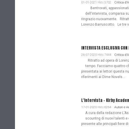
01-01-2021 Hits:5702
Critica d'
Bentrovati, appassionati de
dell'intervista, comparsa s
ringrazio nuovamente. Ritratto
Lorenzo Barruscotto. Le tre vi
INTERVISTA ESCLUSIVA CON
26-07-2020 Hits:7444
Critica d'
Ritratto ad opera di Lorenz
tempo. Facciamo quattro ch
presentata ai lettori questa nu
riferimenti ai Dime Novels...
L'Intervista - Kirby Acade
17-01-2020 Hits:6264
Autori e 
A cura della redazione L'Ass
scountng di nuovi talenti e 
presente alle principali fiere di