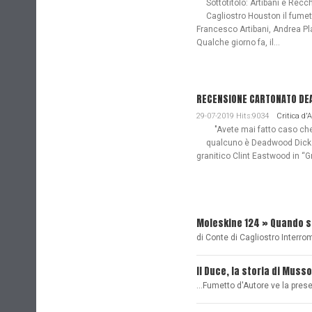
Sottotitolo: Artibani e Recch
Cagliostro Houston il fume
Francesco Artibani, Andrea Pl
Qualche giorno fa, il...
RECENSIONE CARTONATO DEAD
29-07-2019 Hits:9034
Critica d'
"Avete mai fatto caso che n
qualcuno è Deadwood Dick. 
granitico Clint Eastwood in “G
Moleskine 124 » Quando 
di Conte di Cagliostro Interro
Il Duce, la storia di Musso
...Fumetto d'Autore ve la pre