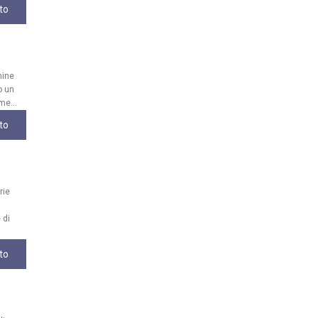
to
mine
o un
me...
to
rie
 di
to