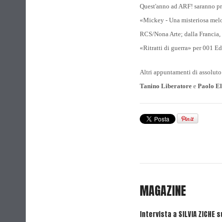
Quest'anno ad ARF! saranno pre
«Mickey - Una misteriosa melo
RCS/Nona Arte; dalla Francia,
«Ritratti di guerra» per 001 Ed
Altri appuntamenti di assoluto 
Tanino Liberatore
e
Paolo El
MAGAZINE
Intervista a SILVIA ZICHE s