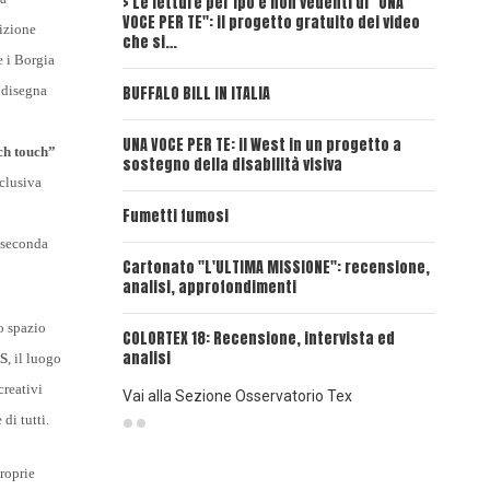
> Le letture per ipo e non vedenti di "UNA
Intervi
VOCE PER TE": il progetto gratuito dei video
Deadwoo
sizione
che si…
e i Borgia
UNA VOC
e disegna
BUFFALO BILL IN ITALIA
UNA VOCE
UNA VOCE PER TE: il West in un progetto a
ch touch”
sostegno della disabilità visiva
UNA VOC
clusiva
INSANGU
Fumetti fumosi
 seconda
UNA VOC
Cartonato "L'ULTIMA MISSIONE": recensione,
PASSAT
analisi, approfondimenti
UNA VOCE
 spazio
COLORTEX 18: Recensione, intervista ed
analisi
S
, il luogo
creativi
Vai alla Sezione Osservatorio Tex
 di tutti.
roprie