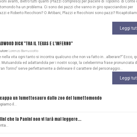
ioni avanti, dietro tutti quanti (Plazzi compreso) per piacere di Topolino. di Conte 
ttomondo ha un problema. Ci sono dei pazzi che vanno in giro spacciandosi per
azzi e Roberto Recchioni? O Artibani, Plazzi e Recchioni sono pazzi? Ricapitoliam
Leggi tut
WOOD DICK "TRA IL TEXAS E L'INFERNO"
Autore
Lorenzo Barruscotto
ella vita ogni tanto si incontra qualcuno che non va fatto in…alberare?” Ecco, q
Mutuandola ed adattandola per i nostri scopi, la celeberrima frase pronunciata 
ran Torino” serve perfettamente a delineare il carattere del personaggio...
Leggi tut
scappa un fumettosauro dallo zoo del fumettomondo
mpiamo il…
lini che la Panini non vi farà mai leggere...
senta…