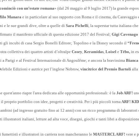
minciò con un’estate romana
» (dal 26 maggio al 9 luglio 2017) la grande espo
ilo Manara
e in particolare al suo rapporto con Roma e il cinema, da Caravaggio 
ni e le sue grandi dive, oltre a quelle di
Sara Pichelli
, la superstar tutta italiana ch
firmato il manifesto ufficiale di questa edizione 2017 del Festival;
Gigi Cavenago
ti gli incubi di casa Sergio Bonelli Editore; Topolino e la Disney secondo il
“Fren
tra collettiva dei quattro artisti d’oltralpe
Cosey
,
Keramidas
,
Loisel
e
Tébo,
in es
i a Parigi e al Festival Internazionale di Angoulême; e ancora la bravissima
Bianca
 Delebile Edizioni e autrice per l’inglese Nobrow,
vincitrice del Premio Bartoli
alla
he quest'anno riapre l'area dedicata alle opportunità professionali: è la
Job ARF!
uno
il proprio portfolio con idee, progetti e creatività. Per i più piccoli torna
ARF! KID
ambini (ad ingresso gratuito fino ai 12 anni) con un ricco programma di laboratori 
 illustratori italiani, letture ad alta voce, disegni, giochi e tanti libri a disposizione
i fumettisti e illustratori in carriera non mancheranno le
MASTERCLARF!
vere e p