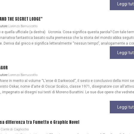
Leggi tut
A AND THE SECRET LODGE"
Autore
Lorenzo Barruscotto
) e quella ufficiale (a destra) Ucronia. Cosa significa questa parola? Con tale ter
 narrativa fantastica basato sulla premessa che la storia del mondo abbia seguit
ale. Deriva dal greco e significa letteralmente “nessun tempo”, analogamente a co
Leggi tut
AGOR
Autore
Lorenzo Barruscotto
re in merito al volume “L'eroe di Darkwood”, il sesto e conclusivo della mini se
 visto Oskar, nome d'arte di Oscar Scalco, classe 1971, disegnatore con all'attivo
, impegnato ai disegni sui testi di Moreno Burattini. Le sue due opere che vedrete
Leggi tut
lsa differenza tra Fumetto e Graphic Novel
Conte di Cagliostro