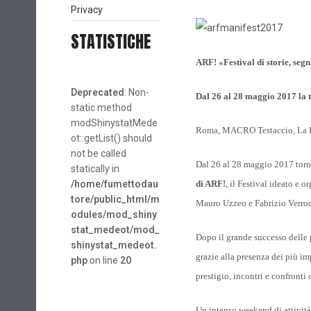
Privacy
STATISTICHE
ARF! «Festival di storie, segn
Deprecated
: Non-
Dal 26 al 28 maggio 2017 la 
static method
modShinystatMede
Roma, MACRO Testaccio, La 
ot::getList() should
not be called
Dal 26 al 28 maggio 2017 tor
statically in
/home/fumettodau
di ARF!
, il Festival ideato 
tore/public_html/m
Mauro Uzzeo e Fabrizio Verroc
odules/mod_shiny
stat_medeot/mod_
Dopo il grande successo delle 
shinystat_medeot.
grazie alla presenza dei più im
php
on line
20
prestigio, incontri e confronti 
Un intenso weekend di attività,