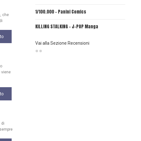
1/100.000 - Panini Comics
MY CAPR
e, che
di
KILLING STALKING - J-POP Manga
PSYCO-P
(Planet
to
Vai alla Sezione Recensioni
uo
 viene
to
 di
, sempre