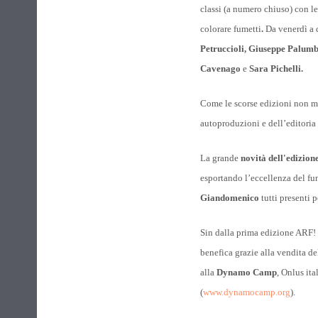
classi (a numero chiuso) con le
colorare fumetti
.
Da venerdì a d
Petruccioli,
Giuseppe Palum
Cavenago
e
Sara Pichelli.
Come le scorse edizioni non 
autoproduzioni e dell’editoria 
La grande
novità dell'edizion
esportando l’eccellenza del fum
Giandomenico
tutti presenti 
Sin dalla prima edizione ARF!
benefica grazie alla vendita del
alla
Dynamo Camp
, Onlus ita
(
www.dynamocamp.org
).