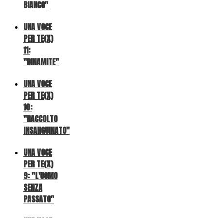
BIANCO"
UNA VOCE
PER TE(X)
11:
"DINAMITE"
UNA VOCE
PER TE(X)
10:
"RACCOLTO
INSANGUINATO"
UNA VOCE
PER TE(X)
9: "L'UOMO
SENZA
PASSATO"