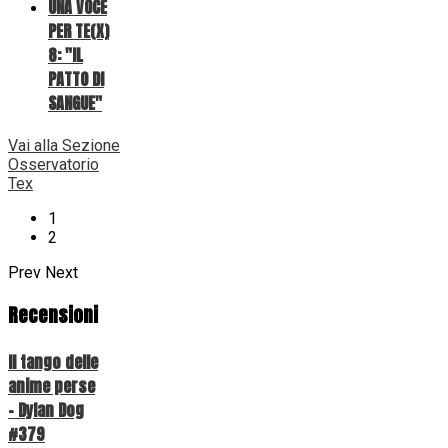
UNA VOCE
PER TE(X)
8: "IL
PATTO DI
SANGUE"
Vai alla Sezione
Osservatorio
Tex
1
2
Prev
Next
Recensioni
Il tango delle
anime perse
- Dylan Dog
#379