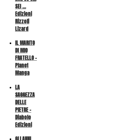
SEI ...
Edizioni
Rizzoli
Lizard
IL MARITO
DI MIO
FRATELLO -
Planet
Manga
LA
SAGGEZZA
DELLE
PIETRE -
Diabolo
Edizioni
GLI ANNI