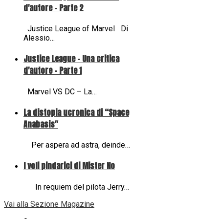
d'autore - Parte 2
Justice League of Marvel Di
Alessio…
Justice League - Una critica
d'autore - Parte 1
Marvel VS DC – La…
La distopia ucronica di “Space
Anabasis"
Per aspera ad astra, deinde…
I voli pindarici di Mister No
In requiem del pilota Jerry…
Vai alla Sezione Magazine