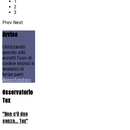
1
2
3
Prev
Next
Avviso
Utilizzando
questo sito
accetti l’uso di
cookie tecnici e
analatici di
terze parti.
Approfondisci
.
Osservatorio
Tex
"Non c'è due
senza... Tex"