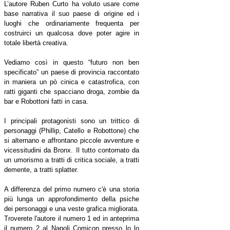
L’autore Ruben Curto ha voluto usare come
base narrativa il suo paese di origine ed i
luoghi che ordinariamente frequenta per
costruirci un qualcosa dove poter agire in
totale libertà creativa.
Vediamo così in questo “futuro non ben
specificato” un paese di provincia raccontato
in maniera un pò cinica e catastrofica, con
ratti giganti che spacciano droga, zombie da
bar e Robottoni fatti in casa.
I principali protagonisti sono un trittico di
personaggi (Phillip, Catello e Robottone) che
si alternano e affrontano piccole avventure e
vicessitudini da Bronx. Il tutto contornato da
un umorismo a tratti di critica sociale, a tratti
demente, a tratti splatter.
A differenza del primo numero c'è una storia
più lunga un approfondimento della psiche
dei personaggi e una veste grafica migliorata.
Troverete l'autore il numero 1 ed in anteprima
il numero 2 al Napoli Comicon presso lo lo