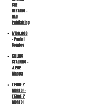
CHE
RESTANO -
BAO
Publishing
1/100.000
- Panini
Comics
KILLING
STALKING -
J-POP
Manga
L'EROE E'
MORTO! -
L'EROE E'
MORTO!