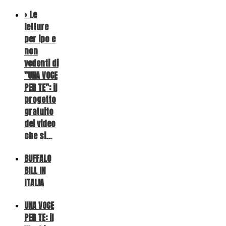
> Le
letture
per ipo e
non
vedenti di
"UNA VOCE
PER TE": il
progetto
gratuito
dei video
che si…
BUFFALO
BILL IN
ITALIA
UNA VOCE
PER TE: il