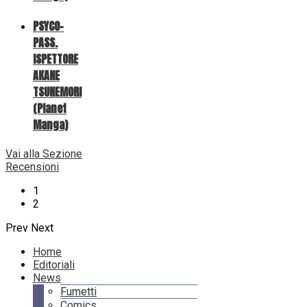
PSYCO-
PASS.
ISPETTORE
AKANE
TSUNEMORI
(Planet
Manga)
Vai alla Sezione
Recensioni
1
2
Prev
Next
Home
Editoriali
News
Fumetti
Comics