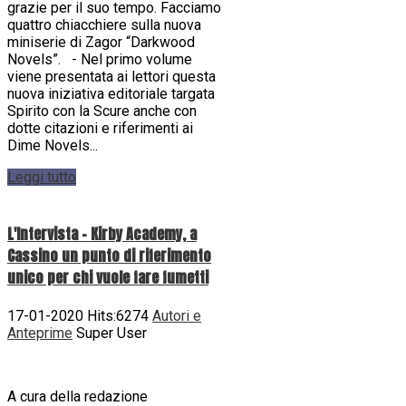
grazie per il suo tempo. Facciamo
quattro chiacchiere sulla nuova
miniserie di Zagor “Darkwood
Novels”. - Nel primo volume
viene presentata ai lettori questa
nuova iniziativa editoriale targata
Spirito con la Scure anche con
dotte citazioni e riferimenti ai
Dime Novels...
Leggi tutto
L'Intervista - Kirby Academy, a
Cassino un punto di riferimento
unico per chi vuole fare fumetti
17-01-2020 Hits:6274
Autori e
Anteprime
Super User
A cura della redazione