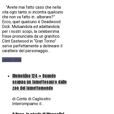
"Avete mai fatto caso che nella
vita ogni tanto si incontra qualcuno
che non va fatto in…alberare?”
Ecco, quel qualcuno è Deadwood
Dick. Mutuandola ed adattandola
per i nostri scopi, la celeberrima
frase pronunciata da un granitico
Clint Eastwood in “Gran Torino”
serve perfettamente a delineare il
carattere del personaggio...
Leggi tutto
Moleskine 124 » Quando
scappa un fumettosauro dallo
zoo del fumettomondo
di Conte di Cagliostro
Interrompiamo il…