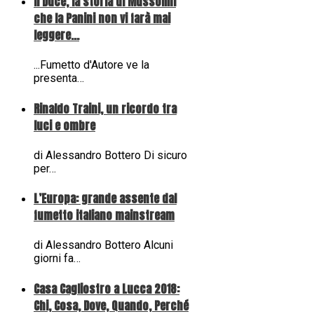
Il Duce, la storia di Mussolini
che la Panini non vi farà mai
leggere...
...Fumetto d'Autore ve la
presenta…
Rinaldo Traini, un ricordo tra
luci e ombre
di Alessandro Bottero Di sicuro
per…
L’Europa: grande assente dal
fumetto italiano mainstream
di Alessandro Bottero Alcuni
giorni fa…
Casa Cagliostro a Lucca 2018:
Chi, Cosa, Dove, Quando, Perché