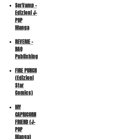
SerVamp -
Edizioni J-
POP
Manga
REVERIE -
BAO
Publishing
FIRE PUNCH
(Edizioni
Star
Comics)
MY
CAPRICORN
FRIEND (J-
POP
Manga)