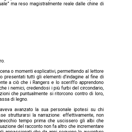
tuale” ma reso magistralmente reale dalle chine di
ro.
 scena o momenti esplicativi, permettendo al lettore
 presentati tutti gli elementi d'indagine al fine di
amente a ciò che i Rangers e lo sceriffo apprendono
he i nemici, credendosi i più furbi del circondario,
zioni che puntualmente si ritorcono contro di loro,
assa di legno.
o aveva avanzato la sua personale ipotesi su chi
strutturarsi la narrazione: effettivamente, non
recchio tempo prima che uscissero gli albi che
nuazione del racconto non fa altro che incrementare
agli appassionati che da anni seguono le avventure