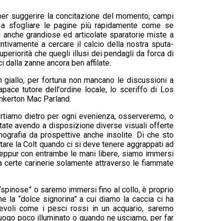
 per suggerire la concitazione del momento, campi
o a sfogliare le pagine più rapidamente come se
 anche grandiose ed articolate sparatorie miste a
intivamente a cercare il calcio della nostra sputa-
periorità che quegli illusi dei pendagli da forca di
i dalla zanne ancora ben affilate.
n giallo, per fortuna non mancano le discussioni a
ace tutore dell'ordine locale, lo sceriffo di Los
inkerton Mac Parland.
rtiamo dietro per ogni evenienza, osserveremo, o
tate avendo a disposizione diverse visuali offerte
ografia da prospettive anche insolite. Di che sto
ntare la Colt quando ci si deve tenere aggrappati ad
seppur con entrambe le mani libere, siamo immersi
 a certe carinerie solamente attraverso le fiammate
 “spinose” o saremo immersi fino al collo, è proprio
he la “dolce signorina” a cui diamo la caccia ci ha
hevoli come i pesci rossi in un acquario, saremo
luogo poco illuminato o quando ne usciamo, per far