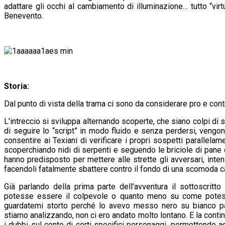
adattare gli occhi al cambiamento di illuminazione… tutto “vir
Benevento.
Storia:
Dal punto di vista della trama ci sono da considerare pro e cont
L'intreccio si sviluppa alternando scoperte, che siano colpi di
di seguire lo “script” in modo fluido e senza perdersi, vengono
consentire ai Texiani di verificare i propri sospetti parallel
scoperchiando nidi di serpenti e seguendo le briciole di pane c
hanno predisposto per mettere alle strette gli avversari, inten
facendoli fatalmente sbattere contro il fondo di una scomoda c
Già parlando della prima parte dell'avventura il sottoscritt
potesse essere il colpevole o quanto meno su come potesse 
guardatemi storto perché lo avevo messo nero su bianco pa
stiamo analizzando, non ci ero andato molto lontano. E la conti
i dubbi sul conto di certi specifici personaggi, permettendo 