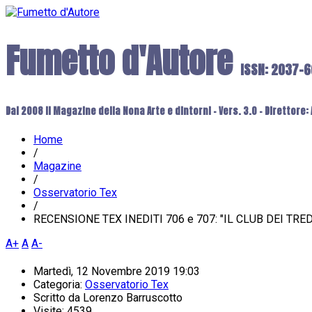
Fumetto d'Autore
ISSN: 2037-
Dal 2008 il Magazine della Nona Arte e dintorni - Vers. 3.0 - Direttore
Home
/
Magazine
/
Osservatorio Tex
/
RECENSIONE TEX INEDITI 706 e 707: "IL CLUB DEI TREDI
A+
A
A-
Martedì, 12 Novembre 2019 19:03
Categoria:
Osservatorio Tex
Scritto da
Lorenzo Barruscotto
Visite: 4539