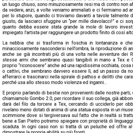
un luogo chiuso, sono minuziosamente resi ma di contro non a
da vedere, anzi, a volte veniamo ammaliati e ci fermiamo ad a
per lo stupore, quando ci troviamo davanti a tavole talmente 
giusto, da lasciarci sfuggire un “per mille diavolacci!” e ci 
quanto debba essere stata grande la mole di lavoro invest
impiegato l'artista per raggiungere un prodotto finito di così alto
La nebbia che si trasforma in foschia in lontananza e ch
minacciosamente nascondersi nell'ombra, la riproduzione di anim
anche se già incontrati più di una volta nelle avventure dei 
stesse armi che sembrano quasi tangibili in mano a Tex e C
proprio “riconoscere” anche ad una rapidissima occhiata, cosa m
o cattivi, che sembrano davvero essere lì, ad un passo da 
afferrarci e trascinarci nella spirale di pathos e delitti che ca
perché usa allo stesso modo violenza ed inganni…
E proprio parlando di bestie non provenienti dalle nostre parti
chiamiamolo Gombo 2.0, per ricordare il suo collega, già abbo
darà del filo da torcere a Tex, cercando di ucciderlo per ob
rivelano meno dotati di anima di una statua esposta in un museo 
scimmione dove si tergiversava sul fatto che in realtà si tratt
bene a San Pietro potremo spiegare con proprietà di linguagg
scaduta. In ogni caso non si tratta di un peluche ed offre al
dimostrare la propria abilità su più fronti.