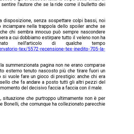
sentire l'autore che se la ride come il bulletto dei
 a disposizione, senza sospettare colpi bassi, noi
o inciampare nella trappola dello spoiler anche se
co che chi sembra innocuo può sempre nascondere
ipera a cui dobbiamo estirpare tutto il veleno non ha
ato
nell'articolo di qualche tempo
rvatorio-tex/5572-recensione-tex-inedito-705-la-
 alla summenzionata pagina non ne erano comparse
to esterno tenuto nascosto più che tirare fuori un
o si vuole fare un gioco di prestigio: anche chi era
sello che fa andare a posto tutti gli altri pezzi del
 momento del decisivo faccia a faccia con il male.
s, situazione che purtroppo ultimamente non è per
te Bonelli, che comunque ha collezionato parecchie