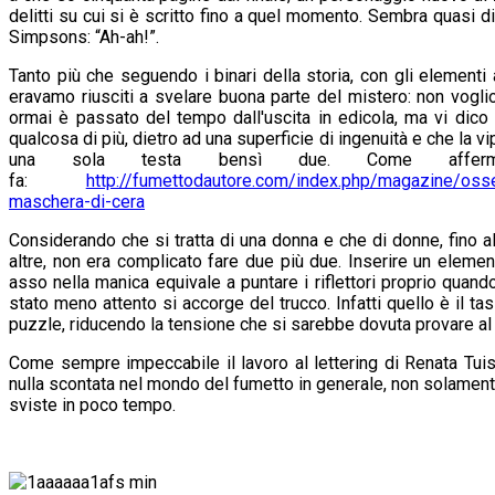
delitti su cui si è scritto fino a quel momento. Sembra quasi di 
Simpsons: “Ah-ah!”.
Tanto più che seguendo i binari della storia, con gli elementi
eravamo riusciti a svelare buona parte del mistero: non vogli
ormai è passato del tempo dall'uscita in edicola, ma vi di
qualcosa di più, dietro ad una superficie di ingenuità e che la v
una sola testa bensì due. Come afferm
fa:
http://fumettodautore.com/index.php/magazine/osse
maschera-di-cera
Considerando che si tratta di una donna e che di donne, fino
altre, non era complicato fare due più due. Inserire un elemen
asso nella manica equivale a puntare i riflettori proprio quand
stato meno attento si accorge del trucco. Infatti quello è il tas
puzzle, riducendo la tensione che si sarebbe dovuta provare al
Come sempre impeccabile il lavoro al lettering di Renata Tui
nulla scontata nel mondo del fumetto in generale, non solamen
sviste in poco tempo.