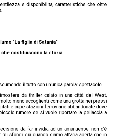
tilezza e disponibilità, caratteristiche che oltre
.
ume "La figlia di Satania"
 che costituiscono la storia.
assumendo il tutto con un'unica parola: spettacolo.
mosfera da thriller calato in una città del West,
i molto meno accoglienti come una grotta nei pressi
 abitati e cupe stazioni ferroviarie abbandonate dove
iccolo rumore se si vuole riportare la pellaccia a
 precisione da far invidia ad un amanuense: non c'è
 gli sfondi, sia quando siamo all'aria aperta che in