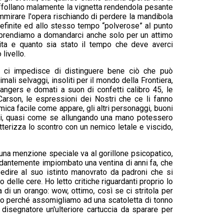
ffollano malamente la vignetta rendendola pesante
mmirare l'opera rischiando di perdere la mandibola
definite ed allo stesso tempo “polverose” al punto
sorprendiamo a domandarci anche solo per un attimo
ita e quanto sia stato il tempo che deve averci
 livello.
e ci impedisce di distinguere bene ciò che può
ali selvaggi, insoliti per il mondo della Frontiera,
Rangers e domati a suon di confetti calibro 45, le
arson, le espressioni dei Nostri che ce li fanno
ica facile come appare, gli altri personaggi, buoni
noi, quasi come se allungando una mano potessero
ratterizza lo scontro con un nemico letale e viscido,
, una menzione speciale va al gorillone psicopatico,
ndantemente impiombato una ventina di anni fa, che
bedire al suo istinto manovrato da padroni che si
delle cere. Ho letto critiche riguardanti proprio lo
a di un orango: wow, ottimo, così se ci stritola per
io perché assomigliamo ad una scatoletta di tonno
 disegnatore un'ulteriore cartuccia da sparare per