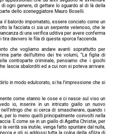
di ogni genere, di gettare lo sguardo al di là della
parte dello sceneggiatore Mauro Boselli.
rza il balordo impomatato, essere conciato come un
otto la facciata ci sia un serpente velenoso, che le
mancanza di una verifica uditiva per avere conferma
i tira davvero le fila di questa sporca faccenda.
conto che vogliamo andare avanti soprattutto per
ima parte dell'ultimo dei tre volumi, “La figlia di
ella controparte criminale, pensiamo che i giochi
che lascia sbalorditi ed a cui non si poteva arrivare.
o dirlo in modo edulcorato, si ha l'impressione che si
mente come stanno le cose e ci nasce sul viso un
edo io, inserire in un intricato giallo un nuovo
nell'intrigo che si cerca di smascherare, quando i
, per lo meno quelli principalmente coinvolti nella
ccia. È come se in un giallo di Agatha Christie, per
a verità sia inutile, venga fatto spuntare dal nulla,
ecca e gli si addossi tutta la colpa della sfilza di