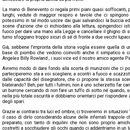
La mano di Benevento ci regala primi piani quasi soffocanti,
lunghi, vedute di maggior respiro e tavole che ci spingon
potessimo in tal modo uscire dai guai salvandoci la buccia ed
scene d'azione che ci inchiodano alla lettura, spingendoci ist
fuoco per dare una mano alla Legge e cancellare il ghigno di su
turno sfoggiano troppo sicuri di sé di fronte a due vecchi lupacc
Già, sebbene l'impronta della storia voglia essere quella di u
base di piombo che vedono coinvolti anche il simpatico e cap
Angeles Billy Rowland , i suoi vice ed il nostro amico agente P
Avremo modo di dare fondo alla scorta di munizioni che ci po
parteciperemo sta a voi scegliere, a scontri a fuoco e scazzot
dalle capacità del disegnatore, che ci propone la stessa scen
blaterando? Beh, per tutti i fulmini, non è uno scherzetto far ca
un burrone cercando di non fare un tuffo di sotto né quando, 
nella più totale oscurità e dobbiamo orientarci per rispondere
degli spari.
Grazie ai contrarsi tra luci ed ombre, ci troveremo in situazioni
il caso di dirlo considerando alcune delle infernali trappole c
preparato, con tanto di inquilini che non sono proprio amic
costretti a socchiudere gli occhi quando ci addentriamo in un 