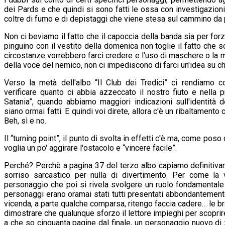
dei Pards e che quindi si sono fatti le ossa con investigazioni 
coltre di fumo e di depistaggi che viene stesa sul cammino da 
Non ci beviamo il fatto che il capoccia della banda sia per fo
pinguino con il vestito della domenica non toglie il fatto che s
circostanze vorrebbero farci credere e l'uso di maschere o la 
della voce del nemico, non ci impediscono di farci un'idea su ch
Verso la metà dell'albo “Il Club dei Tredici” ci rendiamo 
verificare quanto ci abbia azzeccato il nostro fiuto e nella pr
Satania”, quando abbiamo maggiori indicazioni sull'identità d
siano ormai fatti. E quindi voi direte, allora c'è un ribaltamento 
Beh, sì e no.
Il “turning point”, il punto di svolta in effetti c'è ma, come pos
voglia un po' aggirare l'ostacolo e “vincere facile”.
Perché? Perchè a pagina 37 del terzo albo capiamo definitiva
sorriso sarcastico per nulla di divertimento. Per come la v
personaggio che poi si rivela svolgere un ruolo fondamentale 
personaggi erano oramai stati tutti presentati abbondantemente
vicenda, a parte qualche comparsa, ritengo faccia cadere… le bra
dimostrare che qualunque sforzo il lettore impieghi per scoprire l
a che so cinquanta pagine dal finale, un personaggio nuovo di z