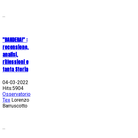
...
"BANDERA!" :
recensione,
analisi,
riflessioni e
tanta Storia
04-03-2022
Hits:5904
Osservatorio
Tex
Lorenzo
Barruscotto
...