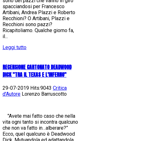
sono dei pazzi che vanno in giro
spacciandosi per Francesco
Artibani, Andrea Plazzi e Roberto
Recchioni? O Artibani, Plazzi e
Recchioni sono pazzi?
Ricapitoliamo. Qualche giorno fa,
il...
Leggi tutto
RECENSIONE CARTONATO DEADWOOD
DICK "TRA IL TEXAS E L'INFERNO"
29-07-2019 Hits:9043
Critica
d'Autore
Lorenzo Barruscotto
"Avete mai fatto caso che nella
vita ogni tanto si incontra qualcuno
che non va fatto in…alberare?”
Ecco, quel qualcuno è Deadwood
Dick. Mutuandola ed adattandola