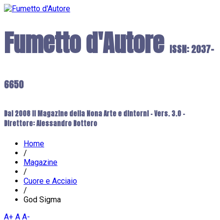
Fumetto d'Autore
ISSN: 2037-
6650
Dal 2008 il Magazine della Nona Arte e dintorni - Vers. 3.0 -
Direttore: Alessandro Bottero
Home
/
Magazine
/
Cuore e Acciaio
/
God Sigma
A+
A
A-