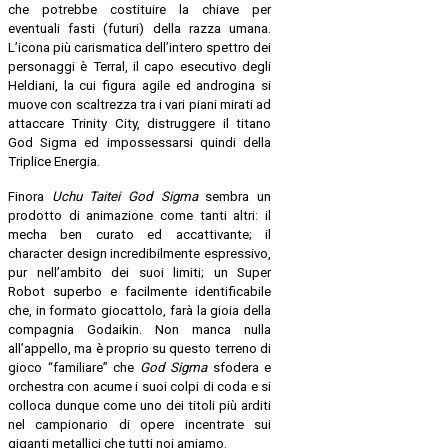
che potrebbe costituire la chiave per
eventuali fasti (futuri) della razza umana.
L’icona più carismatica dell’intero spettro dei
personaggi è Terral, il capo esecutivo degli
Heldiani, la cui figura agile ed androgina si
muove con scaltrezza tra i vari piani mirati ad
attaccare Trinity City, distruggere il titano
God Sigma ed impossessarsi quindi della
Triplice Energia.
Finora
Uchu Taitei
God Sigma
sembra un
prodotto di animazione come tanti altri: il
mecha ben curato ed accattivante; il
character design incredibilmente espressivo,
pur nell’ambito dei suoi limiti; un Super
Robot superbo e facilmente identificabile
che, in formato giocattolo, farà la gioia della
compagnia Godaikin. Non manca nulla
all’appello, ma è proprio su questo terreno di
gioco “familiare” che
God Sigma
sfodera e
orchestra con acume i suoi colpi di coda e si
colloca dunque come uno dei titoli più arditi
nel campionario di opere incentrate sui
giganti metallici che tutti noi amiamo.