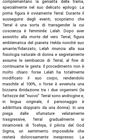
complementano la genialità della trama,
specialmente nel suo delicato epilogo. La
prima figura è ovviamente Terral. Durante il
susseguirsi degli eventi, scopriamo che
Terral è una sorta di transgender la cui
coscienza è femminile: Lelah. Dopo aver
assistito alla morte del vero Terral, figura
emblematica del pianeta Helda nonché suo
amante/fidanzato, Lelah rinuncia alla sua
fisiologia naturale di donna e segretamente
assume le sembianze di Terral, al fine di
continuarne le gesta. Il procedimento non è
molto chiaro: forse Lelah ha totalmente
modificato il suo corpo, rendendolo
maschile al 100%, o forse è avvenuta una
bizzarra ibridazione tra i due organismi (le
fattezze del “nuovo” Terral sono androgine e,
in lingua originale, il personaggio è
addirittura doppiato da una donna). In una
piega dalle sfumature velatamente
trasgressive, Terral gradualmente si
innamorerà di Toshiya, il pilota del God
Sigma, un sentimento impossibile che
resterà dolorosamente inespresso. La