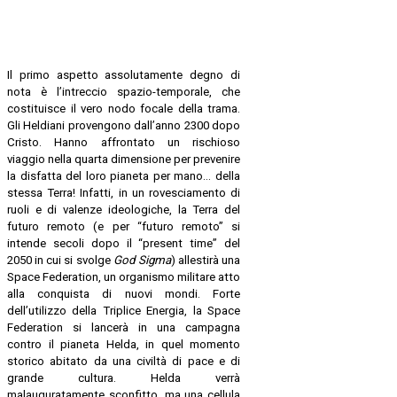
Il primo aspetto assolutamente degno di
nota è l’intreccio spazio-temporale, che
costituisce il vero nodo focale della trama.
Gli Heldiani provengono dall’anno 2300 dopo
Cristo. Hanno affrontato un rischioso
viaggio nella quarta dimensione per prevenire
la disfatta del loro pianeta per mano… della
stessa Terra! Infatti, in un rovesciamento di
ruoli e di valenze ideologiche, la Terra del
futuro remoto (e per “futuro remoto” si
intende secoli dopo il “present time” del
2050 in cui si svolge
God Sigma
) allestirà una
Space Federation, un organismo militare atto
alla conquista di nuovi mondi. Forte
dell’utilizzo della Triplice Energia, la Space
Federation si lancerà in una campagna
contro il pianeta Helda, in quel momento
storico abitato da una civiltà di pace e di
grande cultura. Helda verrà
malauguratamente sconfitto, ma una cellula