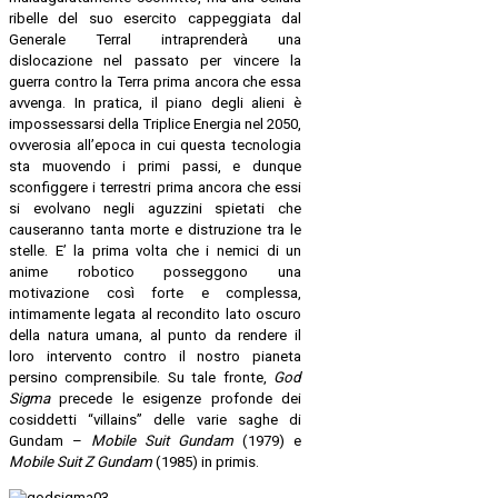
ribelle del suo esercito cappeggiata dal
Generale Terral intraprenderà una
dislocazione nel passato per vincere la
guerra contro la Terra prima ancora che essa
avvenga. In pratica, il piano degli alieni è
impossessarsi della Triplice Energia nel 2050,
ovverosia all’epoca in cui questa tecnologia
sta muovendo i primi passi, e dunque
sconfiggere i terrestri prima ancora che essi
si evolvano negli aguzzini spietati che
causeranno tanta morte e distruzione tra le
stelle. E’ la prima volta che i nemici di un
anime robotico posseggono una
motivazione così forte e complessa,
intimamente legata al recondito lato oscuro
della natura umana, al punto da rendere il
loro intervento contro il nostro pianeta
persino comprensibile. Su tale fronte,
God
Sigma
precede le esigenze profonde dei
cosiddetti “villains” delle varie saghe di
Gundam –
Mobile Suit Gundam
(1979) e
Mobile Suit Z Gundam
(1985) in primis.