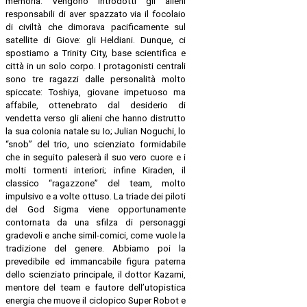
memoria. Vengono introdotti gli alieni
responsabili di aver spazzato via il focolaio
di civiltà che dimorava pacificamente sul
satellite di Giove: gli Heldiani. Dunque, ci
spostiamo a Trinity City, base scientifica e
città in un solo corpo. I protagonisti centrali
sono tre ragazzi dalle personalità molto
spiccate: Toshiya, giovane impetuoso ma
affabile, ottenebrato dal desiderio di
vendetta verso gli alieni che hanno distrutto
la sua colonia natale su Io; Julian Noguchi, lo
“snob” del trio, uno scienziato formidabile
che in seguito paleserà il suo vero cuore e i
molti tormenti interiori; infine Kiraden, il
classico “ragazzone” del team, molto
impulsivo e a volte ottuso. La triade dei piloti
del God Sigma viene opportunamente
contornata da una sfilza di personaggi
gradevoli e anche simil-comici, come vuole la
tradizione del genere. Abbiamo poi la
prevedibile ed immancabile figura paterna
dello scienziato principale, il dottor Kazami,
mentore del team e fautore dell’utopistica
energia che muove il ciclopico Super Robot e