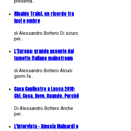
presenta…
Rinaldo Traini, un ricordo tra
luci e ombre
di Alessandro Bottero Di sicuro
per…
L’Europa: grande assente dal
fumetto italiano mainstream
di Alessandro Bottero Alcuni
giorni fa…
Casa Cagliostro a Lucca 2018:
Chi, Cosa, Dove, Quando, Perché
Di Alessandro Bottero Anche
per…
L'Intervista - Alessia Mainardi e