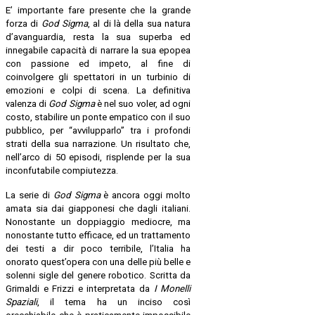
E’ importante fare presente che la grande
forza di
God Sigma
, al di là della sua natura
d’avanguardia, resta la sua superba ed
innegabile capacità di narrare la sua epopea
con passione ed impeto, al fine di
coinvolgere gli spettatori in un turbinio di
emozioni e colpi di scena. La definitiva
valenza di
God Sigma
è nel suo voler, ad ogni
costo, stabilire un ponte empatico con il suo
pubblico, per “avvilupparlo” tra i profondi
strati della sua narrazione. Un risultato che,
nell’arco di 50 episodi, risplende per la sua
inconfutabile compiutezza.
La serie di
God Sigma
è ancora oggi molto
amata sia dai giapponesi che dagli italiani.
Nonostante un doppiaggio mediocre, ma
nonostante tutto efficace, ed un trattamento
dei testi a dir poco terribile, l’Italia ha
onorato quest’opera con una delle più belle e
solenni sigle del genere robotico. Scritta da
Grimaldi e Frizzi e interpretata da
I Monelli
Spaziali
, il tema ha un inciso così