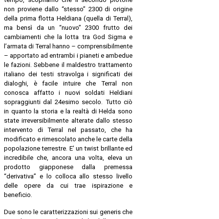
non proviene dallo “stesso” 2300 di origine
della prima flotta Heldiana (quella di Terral),
ma bensì da un “nuovo” 2300 frutto dei
cambiamenti che la lotta tra God Sigma e
l’armata di Terral hanno – comprensibilmente
– apportato ad entrambi i pianeti e ambedue
le fazioni. Sebbene il maldestro trattamento
italiano dei testi stravolga i significati dei
dialoghi, è facile intuire che Terral non
conosca affatto i nuovi soldati Heldiani
sopraggiunti dal 24esimo secolo. Tutto ciò
in quanto la storia e la realtà di Helda sono
state irreversibilmente alterate dallo stesso
intervento di Terral nel passato, che ha
modificato e rimescolato anche le carte della
popolazione terrestre. E’ un twist brillante ed
incredibile che, ancora una volta, eleva un
prodotto giapponese dalla premessa
“derivativa” e lo colloca allo stesso livello
delle opere da cui trae ispirazione e
beneficio.
Due sono le caratterizzazioni sui generis che