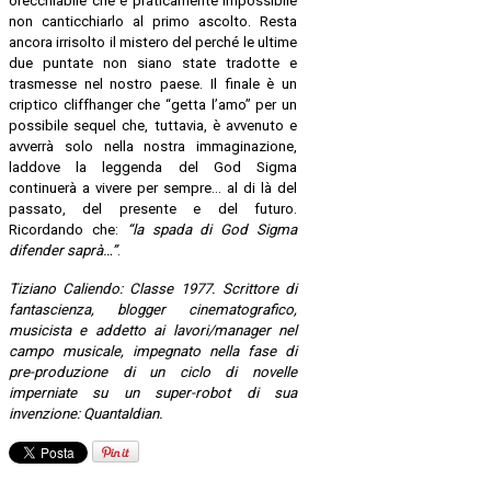
orecchiabile che è praticamente impossibile
non canticchiarlo al primo ascolto. Resta
ancora irrisolto il mistero del perché le ultime
due puntate non siano state tradotte e
trasmesse nel nostro paese. Il finale è un
criptico cliffhanger che “getta l’amo” per un
possibile sequel che, tuttavia, è avvenuto e
avverrà solo nella nostra immaginazione,
laddove la leggenda del God Sigma
continuerà a vivere per sempre... al di là del
passato, del presente e del futuro.
Ricordando che:
“la spada di God Sigma
difender saprà…”
.
Tiziano Caliendo: Classe 1977. Scrittore di
fantascienza, blogger cinematografico,
musicista e addetto ai lavori/manager nel
campo musicale, impegnato nella fase di
pre-produzione di un ciclo di novelle
imperniate su un super-robot di sua
invenzione:
Quantaldian
.