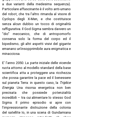
a due varianti della medesima sequenza).
Particolare affascinante è il volto anti-umano
del robot, che tra l’altro rimanda al visore di
Cyclops degli X-Men, e che costituisce
senza alcun dubbio un tocco di originalità
raffigurativa. Il God Sigma sembra davvero un
“dio” meccanico, che di antropomorfo
conserva solo la forma del corpo ed il
bipedismo; gli altri aspetti visivi del gigante
emanano un’insopprimibile aura enigmatica e
minacciosa.
E’ l’anno 2050. La parte iniziale delle vicende
ruota attorno al modello standard della base
scientifica atta a proteggere una ricchezza
che possa garantire la pace ed il benessere
sul pianeta Terra: in questo caso, la
Triplice
Energia
. Una risorsa energetica non ben
precisata che possiede potenzialità
incredibili – tra cui alimentare lo stesso God
Sigma. Il primo episodio si apre con
l’impressionante distruzione della colonia
del satellite Io, in una scena di Gundamiana