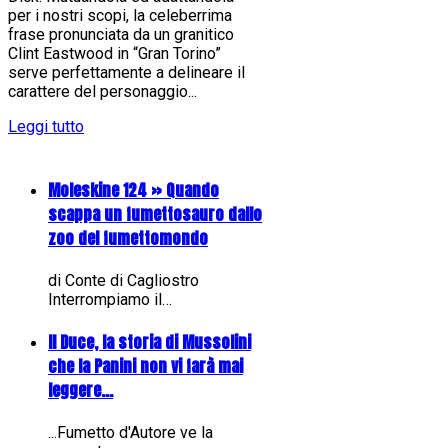
per i nostri scopi, la celeberrima
frase pronunciata da un granitico
Clint Eastwood in “Gran Torino”
serve perfettamente a delineare il
carattere del personaggio...
Leggi tutto
Moleskine 124 » Quando
scappa un fumettosauro dallo
zoo del fumettomondo
di Conte di Cagliostro
Interrompiamo il…
Il Duce, la storia di Mussolini
che la Panini non vi farà mai
leggere...
...Fumetto d'Autore ve la