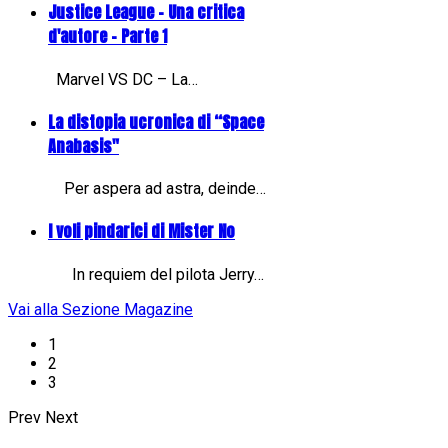
Justice League - Una critica
d'autore - Parte 1
Marvel VS DC – La…
La distopia ucronica di “Space
Anabasis"
Per aspera ad astra, deinde…
I voli pindarici di Mister No
In requiem del pilota Jerry…
Vai alla Sezione Magazine
1
2
3
Prev
Next