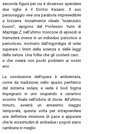
seconda figura per cui è doveroso spendere
due righe è il Dottor Kazami. Il suo
personaggio vive una parabola imprevedibile
e bizzarra. Inizialmente ideale “scienziato
buono”, epigono del Professor Yumi di
Mazinga Z
, nell’ultimo troncone di episodi si
tramuterà invece in un individuo psicotico e
pericoloso, motivato dall’ingordigia di voler
superare i limiti della scienza e delle leggi
della natura. Una follia che gli costerà caro…
e che creerà non pochi problemi ai nostri
eroi.
La conclusione dell’opera è ambientata,
come da tradizione, nello spazio periferico
del sistema solare, e vede il God Sigma
impegnato in uno stupendo e catartico
scontro finale nell’orbita di Giove. All’ultimo
minuto, avverrà un ennesimo viaggio
temporale, questa volta per intraprendere
una definitiva missione di pace e appurare
che le vicissitudini di ambedue i popoli siano
cambiate in meglio.