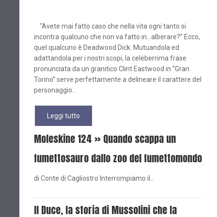
"Avete mai fatto caso che nella vita ogni tanto si
incontra qualcuno che non va fatto in…alberare?” Ecco,
quel qualcuno è Deadwood Dick. Mutuandola ed
adattandola per i nostri scopi, la celeberrima frase
pronunciata da un granitico Clint Eastwood in “Gran
Torino” serve perfettamente a delineare il carattere del
personaggio...
Leggi tutto
Moleskine 124 » Quando scappa un
fumettosauro dallo zoo del fumettomondo
di Conte di Cagliostro Interrompiamo il…
Il Duce, la storia di Mussolini che la