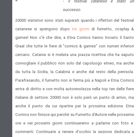
- il festival catanese è stato un
successo.
20000 visitatori sono stati superati quando i riflettori del festival
catanese si spengono dopo
tre giorni
di fumetto, cosplay &
games! Non c'è che dire, a Etna Comics hanno trovato il Santo
Graal che tutte le fiere di "comics & games" con numeri inferiori
cercano. Catania si è rivelata una piazza ricettiva che ha saputo
convogliare il pubblico non solo dal capoluogo etneo, ma anche
da tutta la Sicilia, la Calabria e anche dal resto della penisola.
Parafrasando, il fumetto non si ferma più a Napoli e Etna Comics
entra di diritto e con molta autorevolezza nella top ten delle fiere
italiane di settore. 20000 non è solo però un punto di arrivo, ma
anche il punto da cui ripartire per la prossima edizione. Etna
Comics non finisce qui perchè su Fumetto d'Autore nelle prossime
ore e nei prossimi giorni continueremo a parlarne con foto e
commenti. Continuate a tenere d'occhio la sezione dedicata a