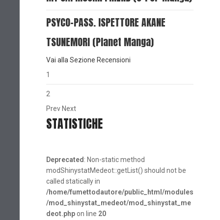
PSYCO-PASS. ISPETTORE AKANE
TSUNEMORI (Planet Manga)
Vai alla Sezione Recensioni
1
2
Prev
Next
STATISTICHE
Deprecated
: Non-static method
modShinystatMedeot::getList() should not be
called statically in
/home/fumettodautore/public_html/modules
/mod_shinystat_medeot/mod_shinystat_me
deot.php
on line
20