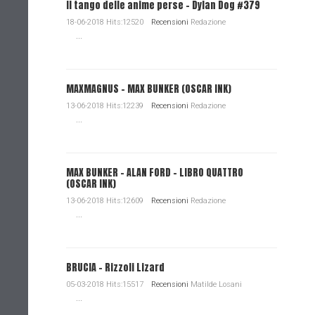
Il tango delle anime perse - Dylan Dog #379
18-06-2018 Hits:12520
Recensioni
Redazione
...
MAXMAGNUS – MAX BUNKER (OSCAR INK)
13-06-2018 Hits:12239
Recensioni
Redazione
...
MAX BUNKER – ALAN FORD – LIBRO QUATTRO
(OSCAR INK)
13-06-2018 Hits:12609
Recensioni
Redazione
...
BRUCIA - Rizzoli Lizard
05-03-2018 Hits:15517
Recensioni
Matilde Losani
...