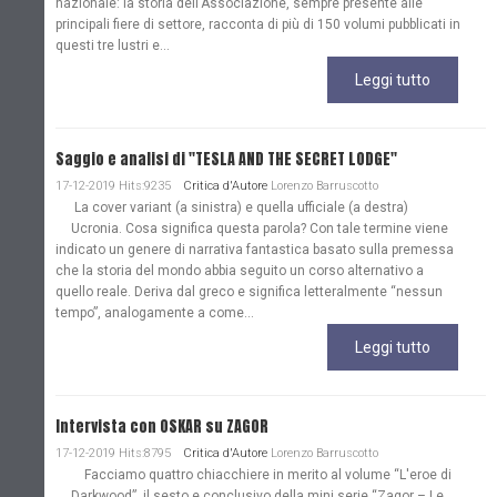
nazionale: la storia dell'Associazione, sempre presente alle
principali fiere di settore, racconta di più di 150 volumi pubblicati in
questi tre lustri e...
Leggi tutto
Saggio e analisi di "TESLA AND THE SECRET LODGE"
17-12-2019 Hits:9235
Critica d'Autore
Lorenzo Barruscotto
La cover variant (a sinistra) e quella ufficiale (a destra)
Ucronia. Cosa significa questa parola? Con tale termine viene
indicato un genere di narrativa fantastica basato sulla premessa
che la storia del mondo abbia seguito un corso alternativo a
quello reale. Deriva dal greco e significa letteralmente “nessun
tempo”, analogamente a come...
Leggi tutto
Intervista con OSKAR su ZAGOR
17-12-2019 Hits:8795
Critica d'Autore
Lorenzo Barruscotto
Facciamo quattro chiacchiere in merito al volume “L'eroe di
Darkwood”, il sesto e conclusivo della mini serie “Zagor – Le