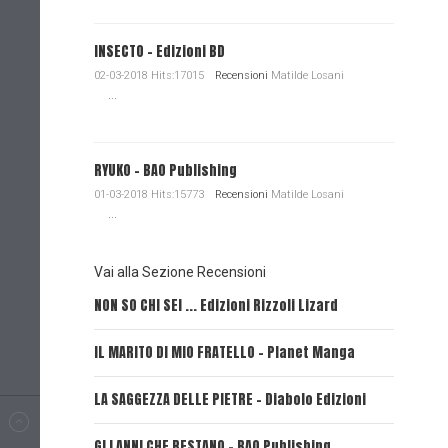
INSECTO - Edizioni BD
02-03-2018 Hits:17015
Recensioni
Matilde Losani
...
RYUKO - BAO Publishing
01-03-2018 Hits:15773
Recensioni
Matilde Losani
...
Vai alla Sezione Recensioni
NON SO CHI SEI ... Edizioni Rizzoli Lizard
L'EROE E
IL MARITO DI MIO FRATELLO - Planet Manga
SerVamp
LA SAGGEZZA DELLE PIETRE - Diabolo Edizioni
REVERIE 
GLI ANNI CHE RESTANO - BAO Publishing
FIRE PUN