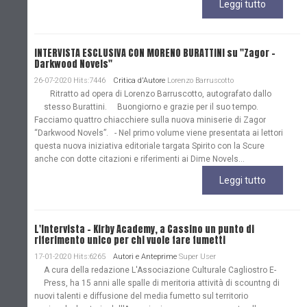
Leggi tutto
INTERVISTA ESCLUSIVA CON MORENO BURATTINI su "Zagor -
Darkwood Novels"
26-07-2020 Hits:7446
Critica d'Autore
Lorenzo Barruscotto
Ritratto ad opera di Lorenzo Barruscotto, autografato dallo
stesso Burattini. Buongiorno e grazie per il suo tempo.
Facciamo quattro chiacchiere sulla nuova miniserie di Zagor
“Darkwood Novels”. - Nel primo volume viene presentata ai lettori
questa nuova iniziativa editoriale targata Spirito con la Scure
anche con dotte citazioni e riferimenti ai Dime Novels...
Leggi tutto
L'Intervista - Kirby Academy, a Cassino un punto di
riferimento unico per chi vuole fare fumetti
17-01-2020 Hits:6265
Autori e Anteprime
Super User
A cura della redazione L'Associazione Culturale Cagliostro E-
Press, ha 15 anni alle spalle di meritoria attività di scountng di
nuovi talenti e diffusione del media fumetto sul territorio