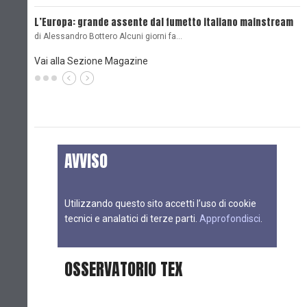
L’Europa: grande assente dal fumetto italiano mainstream
B
di Alessandro Bottero Alcuni giorni fa…
D
Vai alla Sezione Magazine
AVVISO
Utilizzando questo sito accetti l’uso di cookie
tecnici e analatici di terze parti.
Approfondisci
.
OSSERVATORIO TEX