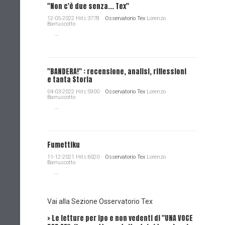
"Non c'è due senza... Tex"
12-05-2022 Hits:3778
Osservatorio Tex
Lorenzo
Barruscotto
...
"BANDERA!" : recensione, analisi, riflessioni
e tanta Storia
04-03-2022 Hits:5900
Osservatorio Tex
Lorenzo
Barruscotto
...
Fumettiku
11-12-2021 Hits:6020
Osservatorio Tex
Lorenzo
Barruscotto
...
Vai alla Sezione Osservatorio Tex
> Le letture per ipo e non vedenti di "UNA VOCE
Intervi