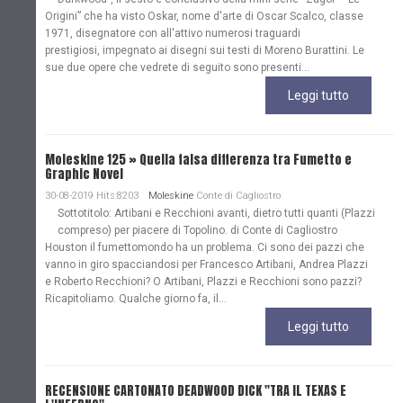
Origini” che ha visto Oskar, nome d'arte di Oscar Scalco, classe
1971, disegnatore con all'attivo numerosi traguardi
prestigiosi, impegnato ai disegni sui testi di Moreno Burattini. Le
sue due opere che vedrete di seguito sono presenti...
Leggi tutto
Moleskine 125 » Quella falsa differenza tra Fumetto e
Graphic Novel
30-08-2019 Hits:8203
Moleskine
Conte di Cagliostro
Sottotitolo: Artibani e Recchioni avanti, dietro tutti quanti (Plazzi
compreso) per piacere di Topolino. di Conte di Cagliostro
Houston il fumettomondo ha un problema. Ci sono dei pazzi che
vanno in giro spacciandosi per Francesco Artibani, Andrea Plazzi
e Roberto Recchioni? O Artibani, Plazzi e Recchioni sono pazzi?
Ricapitoliamo. Qualche giorno fa, il...
Leggi tutto
RECENSIONE CARTONATO DEADWOOD DICK "TRA IL TEXAS E