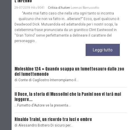
L'INFERNO"
29-07-2019 Hits:9041
Critica d'Autore
Lorenzo Barruscotto
"Avete mai fatto caso che nella vita ogni tanto si incontra
qualcuno che non va fatto in…alberare?” Ecco, quel qualcuno è
Deadwood Dick. Mutuandola ed adattandola per i nostri scopi, la
celeberrima frase pronunciata da un granitico Clint Eastwood in
“Gran Torino” serve perfettamente a delineare il carattere del
personaggio...
Leggi tutto
Moleskine 124 » Quando scappa un fumettosauro dallo zoo
C
del fumettomondo
P
di Conte di Cagliostro Interrompiamo il…
D
Il Duce, la storia di Mussolini che la Panini non vi farà mai
L
leggere...
L
...Fumetto d'Autore ve la presenta…
L
Rinaldo Traini, un ricordo tra luci e ombre
L
di Alessandro Bottero Di sicuro per…
O