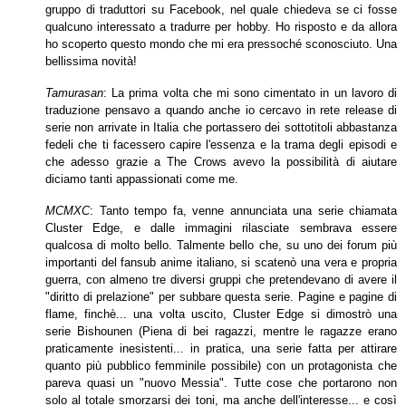
gruppo di traduttori su Facebook, nel quale chiedeva se ci fosse
qualcuno interessato a tradurre per hobby. Ho risposto e da allora
ho
scoperto questo mondo che mi era pressoché sconosciuto. Una
bellissima novità!
Tamurasan
: La prima volta che mi sono cimentato in un lavoro di
traduzione pensavo a quando anche io cercavo in rete release di
serie non arrivate in Italia che
portassero dei sottotitoli abbastanza
fedeli che ti facessero capire l'essenza e la trama degli episodi e
che adesso grazie a The Crows avevo la possibilità di aiutare
diciamo tanti appassionati come me.
MCMXC
: Tanto tempo fa, venne annunciata una serie chiamata
Cluster Edge, e dalle immagini rilasciate sembrava essere
qualcosa di molto bello. Talmente bello
che, su uno dei forum più
importanti del fansub anime italiano, si scatenò una vera e propria
guerra, con almeno tre diversi gruppi che pretendevano di avere il
"diritto
di prelazione" per subbare questa serie. Pagine e pagine di
flame, finchè... una volta uscito, Cluster Edge si dimostrò una
serie Bishounen (Piena di bei ragazzi, mentre
le ragazze erano
praticamente inesistenti... in pratica, una serie fatta per attirare
quanto più pubblico femminile possibile) con un protagonista che
pareva quasi
un "nuovo Messia". Tutte cose che portarono non
solo al totale smorzarsi dei toni, ma anche dell'interesse... e così