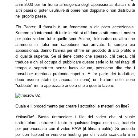
anni 2000 per far fronte all'esigenza degli appassionati italiani o di
altri paesi di poter usufruire di opere
non doppiate o non distribuite
nel proprio paese.
Zio Pangu
: Il fansub è un fenomeno a dir poco eccezionale.
Sempre più internauti di tutte le età si affidano a siti come il nostro
per poter vedere tutte quelle serie
Anime, Tokusatsu ed altro che
altrimenti in Italia non sarebbero mai arrivate. E sempre più
appassionati, danno l'anima per offrire un prodotto di alto profilo e
di qualità
superba. Se si tiene conto che spesso, chi cerca, chi
traduce e chi si occupa di pubblicare queste serie lo fa nei ritagli di
tempo e soprattutto senza lucro alcuno,
possiamo dire che i
fansubber meritano profondo rispetto. E far parte dei traduttori,
dopo essere stato (e ancora lo sono) un fruitore delle serie
"subbate" mi fa
apprezzare ancora di più questo lavoro.
Quale è il procedimento per creare i sottotitoli e metterli on line?
YellowOwl
: Basta rintracciare i file del video che si vuole
sottotitolare, estrarre il testo in qualsiasi lingua essa sia, tradurlo
per poi encodarlo con il video RAW (il filmato
pulito). Si procede
poi con l'upload in versione hosting per chi vuole scaricarlo e in