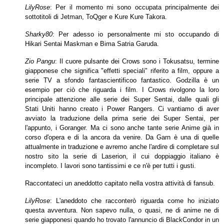
LilyRose
: Per il momento mi sono occupata principalmente dei
sottotitoli di Jetman, ToQger e Kure Kure Takora.
Sharky80
: Per adesso io personalmente mi sto occupando di
Hikari Sentai Maskman e Bima Satria Garuda.
Zio Pangu
: Il cuore pulsante dei Crows sono i Tokusatsu, termine
giapponese che significa "effetti speciali" riferito a film, oppure a
serie TV a sfondo fantascientifico
o fantastico. Godzilla è un
esempio per ciò che riguarda i film. I Crows rivolgono la loro
principale attenzione alle serie dei Super Sentai, dalle quali gli
Stati Uniti hanno
creato i Power Rangers. Ci vantiamo di aver
avviato la traduzione della prima serie dei Super Sentai, per
l'appunto, i Goranger. Ma ci sono anche tante serie Anime già
in
corso d'opera e di la ancora da venire. Da Garn è una di quelle
attualmente in traduzione e avremo anche l'ardire di completare sul
nostro sito la serie di Laserion,
il cui doppiaggio italiano è
incompleto. I lavori sono tantissimi e ce n'è per tutti i gusti.
Raccontateci un aneddotto capitato nella vostra attività di fansub.
LilyRose
: L'aneddoto che racconterò riguarda come ho iniziato
questa avventura. Non sapevo nulla, o quasi, ne di anime ne di
serie giapponesi quando ho trovato
l'annuncio di BlackCondor in un