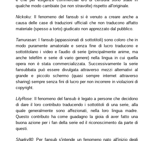
qualche modo cambiate (se non stravolte) rispetto all'originale.
Nickoku
: Il fenomeno del fansub si è venuto a creare anche a
causa delle case di traduzioni ufficiali che non traducono affatto
materiale (spesso a torto) giudicato non
apprezzato dal pubblico.
Tamurasan
: I fansub (appassionati di sottotitoli) sono coloro che in
modo puramente amatoriale e senza fine di lucro traducono e
sottotitolano i video e l'audio di serie
(principalmente anime, ma
anche telefilm e serie di vario genere) nella lingua in cui quella
opera non è stata commercializzata. Successivamente la serie
fansubbata
può essere divulgata attraverso mezzi alternativi al
grande e piccolo schermo (quasi sempre internet attraverso
sharing) sempre senza fini di lucro per non incorrere in
violazioni di
copyright.
LilyRose
: Il fenomeno del fansub è legato a persone che decidono
di dare il loro contributo traducendo i sottotitoli di una serie, alla
quale generalmente sono affezionati,
nella loro lingua madre.
Questo contributo ha come guadagno la gioia di aver fatto una
buona azione per i fan della serie ed il riconoscimento da parte di
questi.
Sharky80
: Per fansub s'intende un fenomeno nato all'inizio degli