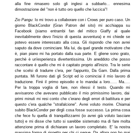
alla fine rimasero solo gli inglesi a subbarlo...
ennesima
dimostrazione del "non è tutto oro quello che luccica"!
Zio Pangu
: Io mi trovo a collaborare con i Crows per puro caso. Un
giorno BlackCondor (Gran Patron del sito) mi acchiappa su
Facebook (siamo entrambi fan del
mitico Giaffy al quale
inevitabilmente devo l'inizio di questa avventura) e mi chiede se
potevo essere interessato alla cosa. Gli rispondo che non avrei
saputo da dove
cominciare. Ma lui, da quel grande motivatore che
è, pian piano mi ha portato dalla sua parte. E gliene sono grato,
perchè è un'esperienza divertentissima. Un aneddoto
che posso
raccontare è quello che mi è capitato proprio all'inizio. Tra le serie
che scelsi di tradurre c'era, per l'appunto, Da Garn. Dalla prima
puntata. Mi furono dati gli
Script ed io cominciai il mio lavoro di
traduzione. Finii il primo episodio e lo mandai a loro...... Ma.....
Per­ la troppa voglia di fare, non rilessi il testo. Quando mi
avvisarono che avevano pubblicato il mio primissimo lavoro, dai
primi minuti mi resi conto che c'erano degli errori di battitura e per
questo c'era qualche "strafalcione".
Avrei voluto morire. Chiamai
subito BlackCondor per dirgli cosa fosse successo. La prima cosa
che fece fu quella di tranquillizzarmi (io avrei già voluto lasciare
tutto)
e mi disse che tutto si sarebbe sistemato ma di fare molta
attenzione prima di dichiarare un lavoro completato. E' la nostra
massima forma di rispetto per chi ci segue.
Da allora non ho mai