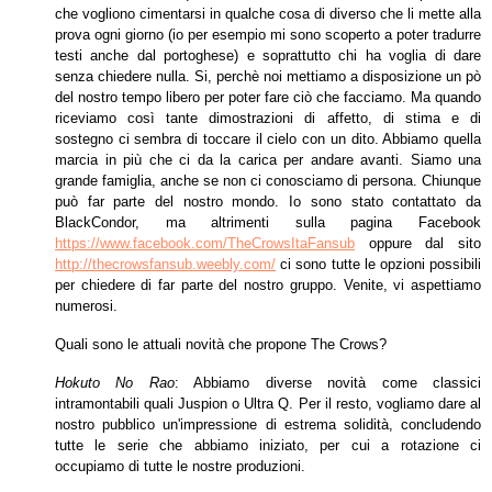
che vogliono cimentarsi in qualche
cosa di diverso che li mette alla
prova ogni giorno (io per esempio mi sono scoperto a poter tradurre
testi anche dal portoghese) e soprattutto chi ha voglia di dare
senza chiedere nulla. Si, perchè noi mettiamo a disposizione un pò
del nostro tempo libero per poter fare ciò che facciamo. Ma quando
riceviamo così tante
dimostrazioni di affetto, di stima e di
sostegno ci sembra di toccare il cielo con un dito. Abbiamo quella
marcia in più che ci da la carica per andare avanti. Siamo una
grande famiglia, anche se non ci conosciamo di persona. Chiunque
può far parte del nostro mondo. Io sono stato contattato da
BlackCondor, ma altrimenti su
lla pagina Facebook
https://www.facebook.com/TheCrowsItaFansub
oppure dal sito
http://thecrowsfansub.weebly.com/
ci sono tutte le opzioni possibili
per chiedere di far parte del nostro gruppo. Venite, vi aspettiamo
numerosi.
Quali sono le attuali novità che propone The Crows?
Hokuto No Rao
: Abbiamo diverse novità come classici
intramontabili quali Juspion o Ultra Q. Per il resto, vogliamo dare al
nostro pubblico un'impressione di estrema
solidità, concludendo
tutte le serie che abbiamo iniziato, per cui a rotazione ci
occupiamo di tutte le nostre produzioni.