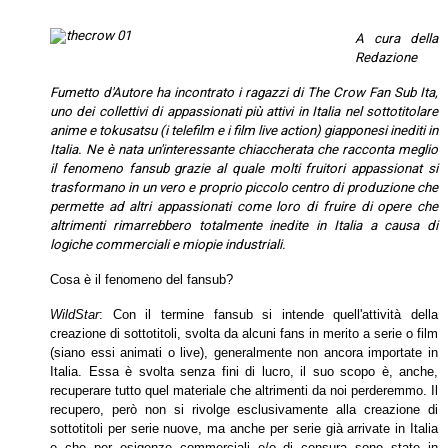
A cura della
Redazione
Fumetto d'Autore ha incontrato i ragazzi di The Crow Fan Sub Ita,
uno dei collettivi di appassionati più attivi in Italia nel sottotitolare
anime e tokusatsu (i telefilm e i film live action) giapponesi inediti in
Italia. Ne è nata un'interessante chiaccherata che racconta meglio
il fenomeno fansub grazie al quale molti fruitori appassionat si
trasformano in un vero e proprio piccolo centro di produzione che
permette ad altri appassionati come loro di fruire di opere che
altrimenti rimarrebbero totalmente inedite in Italia a causa di
logiche commerciali e miopie industriali.
Cosa è il fenomeno del fansub?
WildStar
: Con il termine fansub si intende quell'attività della
creazione di sottotitoli, svolta da alcuni fans in merito a serie o film
(siano essi animati o live), generalmente
non ancora importate in
Italia. Essa è svolta senza fini di lucro, il suo scopo è, anche,
recuperare tutto quel materiale che altrimenti da noi perderemmo. Il
recupero, però
non si rivolge esclusivamente alla creazione di
sottotitoli per serie nuove, ma anche per serie già arrivate in Italia
e che per esigenze commerciali e/o di censura sono
state in