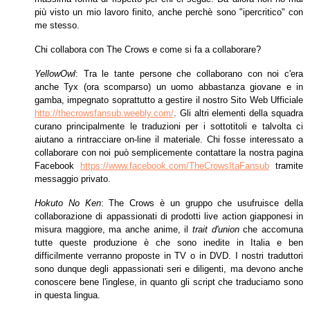
più visto un mio lavoro finito, anche perchè sono "ipercritico" con
me stesso.
Chi collabora con The Crows e come si fa a collaborare?
YellowOwl
: Tra le tante persone che collaborano con noi c'era
anche Tyx (ora scomparso) un uomo abbastanza giovane e in
gamba, impegnato soprattutto a gestire
il nostro Sito Web Ufficiale
http://thecrowsfansub.weebly.com/
. Gli altri elementi della squadra
curano principalmente le traduzioni per i sottotitoli e talvolta ci
aiutano a rintracciare on-line il materiale. Chi
fosse interessato a
collaborare con noi può semplicemente contattare la nostra pagina
Facebook
https://www.facebook.com/TheCrowsItaFansub
tramite
messaggio privato.
Hokuto No Ken
: The Crows è un gruppo che usufruisce della
collaborazione di appassionati di prodotti live action giapponesi in
misura maggiore, ma anche anime,
il
trait d'union
che accomuna
tutte queste produzione è che sono inedite in Italia e ben
difficilmente verranno proposte in TV o in DVD. I nostri traduttori
sono dunque
degli appassionati seri e diligenti, ma devono anche
conoscere bene l'inglese, in quanto gli script che traduciamo sono
in questa lingua.