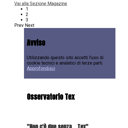
Vai alla Sezione Magazine
1
2
3
Prev
Next
Avviso
Utilizzando questo sito accetti l’uso di
cookie tecnici e analatici di terze parti.
Approfondisci
.
Osservatorio Tex
"Non c'è due senza... Tex"