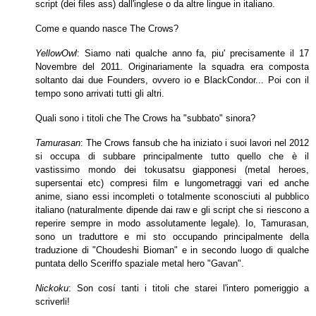
script (dei files ass) dall'inglese o da altre
lingue in italiano.
Come e quando nasce The Crows?
YellowOwl
: Siamo nati qualche anno fa, piu' precisamente il 17
Novembre del 2011. Originariamente la squadra era composta
soltanto dai due Founders, ovvero io
e BlackCondor... Poi con il
tempo sono arrivati tutti gli altri.
Quali sono i titoli che The Crows ha "subbato" sinora?
Tamurasan
: The Crows fansub che ha iniziato i suoi lavori nel 2012
si occupa di subbare principalmente tutto quello che è il
vastissimo mondo dei tokusatsu
giapponesi (metal heroes,
supersentai etc) compresi film e lungometraggi vari ed anche
anime, siano essi incompleti o totalmente sconosciuti al pubblico
italiano
(naturalmente dipende dai raw e gli script che si riescono a
reperire sempre in modo assolutamente legale). Io, Tamurasan,
sono un traduttore e mi sto occupando
principalmente della
traduzione di "Choudeshi Bioman" e in secondo luogo di qualche
puntata dello Sceriffo spaziale metal hero "Gavan".
Nickoku
: Son cosí tanti i titoli che starei l'intero pomeriggio a
scriverli!