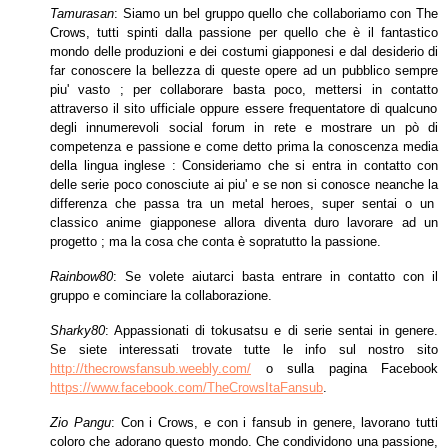
Tamurasan
: Siamo un bel gruppo quello che collaboriamo con The
Crows, tutti spinti dalla passione per quello che è il fantastico
mondo delle produzioni e dei
costumi giapponesi e dal desiderio di
far conoscere la bellezza di queste opere ad un pubblico sempre
piu' vasto ; per collaborare basta poco, mettersi in contatto
attraverso il sito ufficiale oppure essere frequentatore di qualcuno
degli innumerevoli social forum in rete e mostrare un pò di
competenza e passione e come detto
prima la conoscenza media
della lingua inglese : Consideriamo che si entra in contatto con
delle serie poco conosciute ai piu' e se non si conosce neanche la
differenza che passa tra un metal heroes, super sentai o un
classico anime giapponese allora diventa duro lavorare ad un
progetto ; ma la cosa che conta è sopratutto
la passione.
Rainbow80
: Se volete aiutarci basta entrare in contatto con il
gruppo e cominciare la collaborazione.
Sharky80
: Appassionati di tokusatsu e di serie sentai in genere.
Se siete interessati trovate tutte le info sul nostro sito
http://thecrowsfansub.weebly.com/
o sulla pagina Facebook
https://www.facebook.com/TheCrowsItaFansub
.
Zio Pangu
: Con i Crows, e con i fansub in genere, lavorano tutti
coloro che adorano questo mondo. Che condividono una passione,