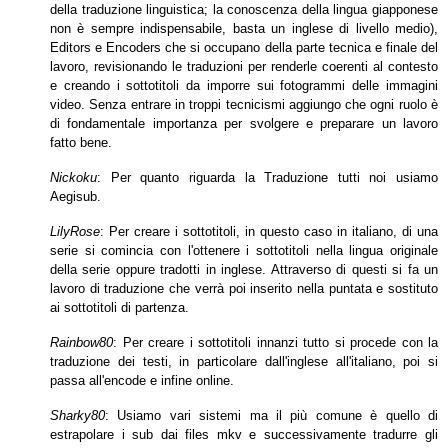
della traduzione linguistica; la conoscenza della lingua giapponese
non è
sempre indispensabile, basta un inglese di livello medio),
Editors e Encoders che si occupano della parte tecnica e finale del
lavoro, revisionando le traduzioni per
renderle coerenti al contesto
e creando i sottotitoli da imporre sui fotogrammi delle immagini
video. Senza entrare in troppi tecnicismi aggiungo che ogni ruolo è
di
fondamentale importanza per svolgere e preparare un lavoro
fatto bene.
Nickoku
: Per quanto riguarda la Traduzione tutti noi usiamo
Aegisub.
LilyRose
: Per creare i sottotitoli, in questo caso in italiano, di una
serie si comincia con l'ottenere i sottotitoli nella lingua originale
della serie oppure tradotti in inglese.
Attraverso di questi si fa un
lavoro di traduzione che verrà poi inserito nella puntata e sostituto
ai sottotitoli di partenza.
Rainbow80
: Per creare i sottotitoli innanzi tutto si procede con la
traduzione dei testi, in particolare dall'inglese all'italiano, poi si
passa all'encode e infine online.
Sharky80
: Usiamo vari sistemi ma il più comune è quello di
estrapolare i sub dai files mkv e successivamente tradurre gli