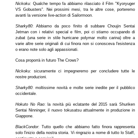
Nickoku
: Qualche tempo fa abbiamo rilasciato il Film "Kyoryuger
VS Gobusters". Nei prossimi mesi, tra le altre cose, porteremo
avanti la versione live-action
di Sailormoon.
Sharky80
: Abbiamo da poco finito di subbare Choujin Sentai
Jetman con i relativi special e film, poi ci stiamo occupando di
zubat (una serie in stile hurricane polymar
molto carina) oltre a
varie altre serie originali di cui finora non si conosceva l'esistenza
o erano note solo agli appassionati.
Cosa proporrà in futuro The Crows?
Nickoku
: sicuramente ci impegneremo per concludere tutte le
nostre produzioni.
Sharky80
: moltissime novità e molte serie inedite per il pubblico
occidentale.
Hokuto No Rao
: la novità più eclatante del 2015 sarà Shuriken
Sentai Ninninger, il nuovo tokusatsu attualmente in produzione in
Giappone.
BlackCondor
: Tutto quello che abbiamo fatto finora rappresenta
solo l'inizio della nostra storia. Vi ringrazio a nome di tutto lo Staff,