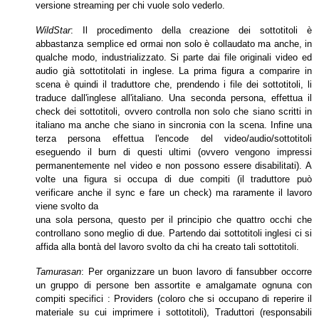
versione streaming per chi vuole solo vederlo.
WildStar
: Il procedimento della creazione dei sottotitoli è
abbastanza semplice ed ormai non solo è collaudato ma anche, in
qualche modo, industrializzato. Si parte dai
file originali video ed
audio già sottotitolati in inglese. La prima figura a comparire in
scena è quindi il traduttore che, prendendo i file dei sottotitoli, li
traduce dall'inglese
all'italiano. Una seconda persona, effettua il
check dei sottotitoli, ovvero controlla non solo che siano scritti in
italiano ma anche che siano in sincronia con la scena.
Infine una
terza persona effettua l'encode del video/audio/­sottotitoli
eseguendo il burn di questi ultimi (ovvero vengono impressi
permanentemente nel video e non
possono essere disabilitati). A
volte una figura si occupa di due compiti (il traduttore può
verificare anche il sync e fare un check) ma raramente il lavoro
viene svolto da
una sola persona, questo per il principio che quattro occhi che
controllano sono meglio di due. Partendo dai sottotitoli inglesi ci si
affida alla bontà del lavoro svolto da
chi ha creato tali sottotitoli.
Tamurasan
: Per organizzare un buon lavoro di fansubber occorre
un gruppo di persone ben assortite e amalgamate ognuna con
compiti specifici : Providers (coloro
che si occupano di reperire il
materiale su cui imprimere i sottotitoli), Tradutt­ori (responsabili